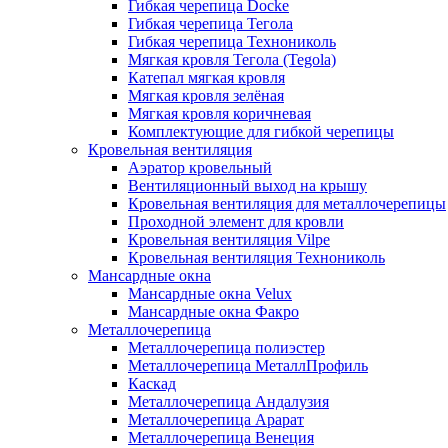
Гибкая черепица Docke
Гибкая черепица Тегола
Гибкая черепица Технониколь
Мягкая кровля Тегола (Tegola)
Катепал мягкая кровля
Мягкая кровля зелёная
Мягкая кровля коричневая
Комплектующие для гибкой черепицы
Кровельная вентиляция
Аэратор кровельный
Вентиляционный выход на крышу
Кровельная вентиляция для металлочерепицы
Проходной элемент для кровли
Кровельная вентиляция Vilpe
Кровельная вентиляция Технониколь
Мансардные окна
Мансардные окна Velux
Мансардные окна Факро
Металлочерепица
Металлочерепица полиэстер
Металлочерепица МеталлПрофиль
Каскад
Металлочерепица Андалузия
Металлочерепица Арарат
Металлочерепица Венеция