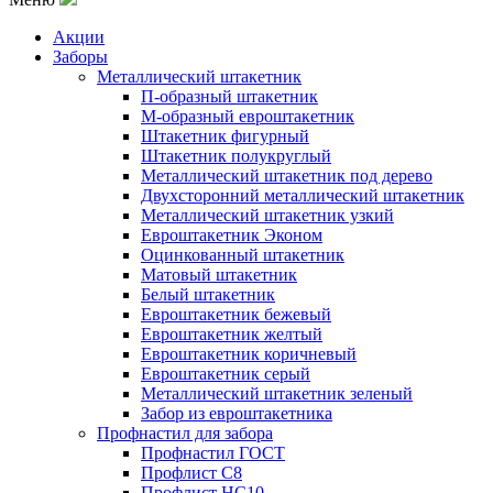
Акции
Заборы
Металлический штакетник
П-образный штакетник
М-образный евроштакетник
Штакетник фигурный
Штакетник полукруглый
Металлический штакетник под дерево
Двухсторонний металлический штакетник
Металлический штакетник узкий
Евроштакетник Эконом
Оцинкованный штакетник
Матовый штакетник
Белый штакетник
Евроштакетник бежевый
Евроштакетник желтый
Евроштакетник коричневый
Евроштакетник серый
Металлический штакетник зеленый
Забор из евроштакетника
Профнастил для забора
Профнастил ГОСТ
Профлист С8
Профлист НС10