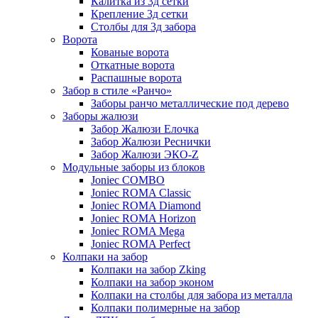
Калитка из 3д сетки
Крепление 3д сетки
Столбы для 3д забора
Ворота
Кованые ворота
Откатные ворота
Распашные ворота
Забор в стиле «Ранчо»
Заборы ранчо металлические под дерево
Заборы жалюзи
Забор Жалюзи Елочка
Забор Жалюзи Реснички
Забор Жалюзи ЭКО-Z
Модульные заборы из блоков
Joniec COMBO
Joniec ROMA Classic
Joniec ROMA Diamond
Joniec ROMA Horizon
Joniec ROMA Mega
Joniec ROMA Perfect
Колпаки на забор
Колпаки на забор Zking
Колпаки на забор эконом
Колпаки на столбы для забора из металла
Колпаки полимерные на забор