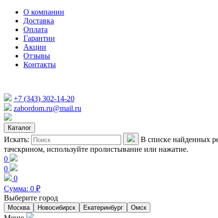
О компании
Доставка
Оплата
Гарантии
Акции
Отзывы
Контакты
+7 (343) 302-14-20
zabordom.ru@mail.ru
Каталог
Искать:
В списке найденных ре
тачскрином, используйте пролистывание или нажатие.
0
0
0
Сумма:
0
₽
Выберите город
Москва
Новосибирск
Екатеринбург
Омск
Меню