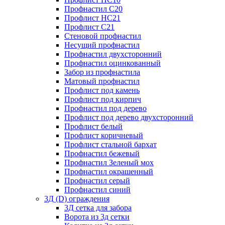
Профнастил С20
Профлист НС21
Профлист С21
Стеновой профнастил
Несущий профнастил
Профнастил двухсторонний
Профнастил оцинкованный
Забор из профнастила
Матовый профнастил
Профлист под камень
Профлист под кирпич
Профнастил под дерево
Профлист под дерево двухсторонний
Профлист белый
Профлист коричневый
Профлист стальной бархат
Профнастил бежевый
Профнастил Зеленый мох
Профнастил окрашенный
Профнастил серый
Профнастил синий
3Д (D) ограждения
3Д сетка для забора
Ворота из 3д сетки