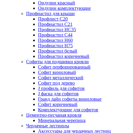
Ондулин красный
Ондулин комплектующие
Профнастил для крыши
Профлист С20
Профнастил С21
Профнастил НС35
Профнастил С44
Профнастил Н60
Профнастил Н75
Профнастил белый
Профнастил коричневый
Софиты для подшивки кровли
Cофит перфорированный
Софит виниловый
Софит металлический
Софит под дерево
J профиль для софитов
J фаска для софитов
Гранд лайн софиты виниловые
Софит коричневый
Комплектующие для софитов
Цементно-песчаная кровля
Минеральная черепица
Чердачные лестницы
Аксессуары для чердачных лестниц