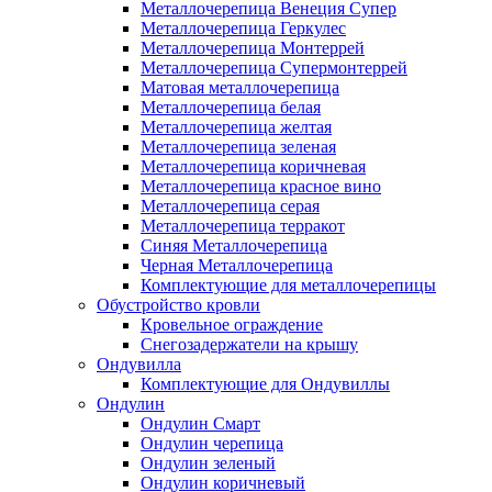
Металлочерепица Венеция Супер
Металлочерепица Геркулес
Металлочерепица Монтеррей
Металлочерепица Супермонтеррей
Матовая металлочерепица
Металлочерепица белая
Металлочерепица желтая
Металлочерепица зеленая
Металлочерепица коричневая
Металлочерепица красное вино
Металлочерепица серая
Металлочерепица терракот
Синяя Металлочерепица
Черная Металлочерепица
Комплектующие для металлочерепицы
Обустройство кровли
Кровельное ограждение
Снегозадержатели на крышу
Ондувилла
Комплектующие для Ондувиллы
Ондулин
Ондулин Смарт
Ондулин черепица
Ондулин зеленый
Ондулин коричневый