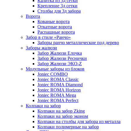
Калитка из 3д сетки
Крепление 3д сетки
Столбы для 3д забора
Ворота
Кованые ворота
Откатные ворота
Распашные ворота
Забор в стиле «Ранчо»
Заборы ранчо металлические под дерево
Заборы жалюзи
Забор Жалюзи Елочка
Забор Жалюзи Реснички
Забор Жалюзи ЭКО-Z
Модульные заборы из блоков
Joniec COMBO
Joniec ROMA Classic
Joniec ROMA Diamond
Joniec ROMA Horizon
Joniec ROMA Mega
Joniec ROMA Perfect
Колпаки на забор
Колпаки на забор Zking
Колпаки на забор эконом
Колпаки на столбы для забора из металла
Колпаки полимерные на забор