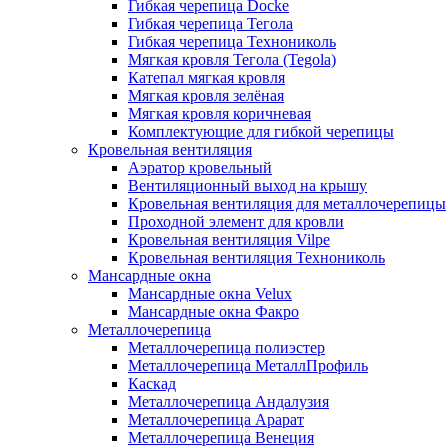
Гибкая черепица Docke
Гибкая черепица Тегола
Гибкая черепица Технониколь
Мягкая кровля Тегола (Tegola)
Катепал мягкая кровля
Мягкая кровля зелёная
Мягкая кровля коричневая
Комплектующие для гибкой черепицы
Кровельная вентиляция
Аэратор кровельный
Вентиляционный выход на крышу
Кровельная вентиляция для металлочерепицы
Проходной элемент для кровли
Кровельная вентиляция Vilpe
Кровельная вентиляция Технониколь
Мансардные окна
Мансардные окна Velux
Мансардные окна Факро
Металлочерепица
Металлочерепица полиэстер
Металлочерепица МеталлПрофиль
Каскад
Металлочерепица Андалузия
Металлочерепица Арарат
Металлочерепица Венеция