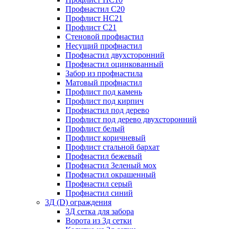
Профнастил С20
Профлист НС21
Профлист С21
Стеновой профнастил
Несущий профнастил
Профнастил двухсторонний
Профнастил оцинкованный
Забор из профнастила
Матовый профнастил
Профлист под камень
Профлист под кирпич
Профнастил под дерево
Профлист под дерево двухсторонний
Профлист белый
Профлист коричневый
Профлист стальной бархат
Профнастил бежевый
Профнастил Зеленый мох
Профнастил окрашенный
Профнастил серый
Профнастил синий
3Д (D) ограждения
3Д сетка для забора
Ворота из 3д сетки