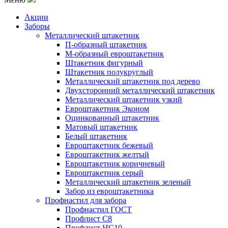
Акции
Заборы
Металлический штакетник
П-образный штакетник
М-образный евроштакетник
Штакетник фигурный
Штакетник полукруглый
Металлический штакетник под дерево
Двухсторонний металлический штакетник
Металлический штакетник узкий
Евроштакетник Эконом
Оцинкованный штакетник
Матовый штакетник
Белый штакетник
Евроштакетник бежевый
Евроштакетник желтый
Евроштакетник коричневый
Евроштакетник серый
Металлический штакетник зеленый
Забор из евроштакетника
Профнастил для забора
Профнастил ГОСТ
Профлист С8
Профлист НС10