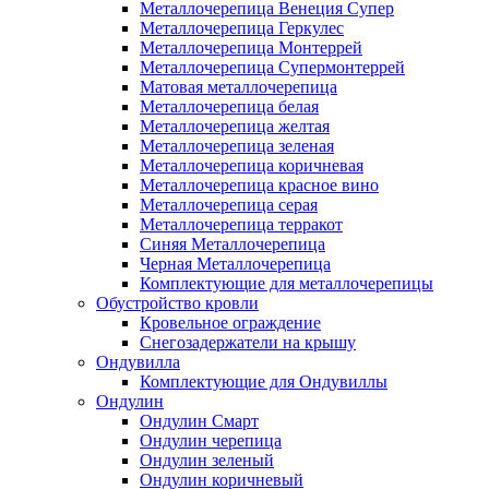
Металлочерепица Венеция Супер
Металлочерепица Геркулес
Металлочерепица Монтеррей
Металлочерепица Супермонтеррей
Матовая металлочерепица
Металлочерепица белая
Металлочерепица желтая
Металлочерепица зеленая
Металлочерепица коричневая
Металлочерепица красное вино
Металлочерепица серая
Металлочерепица терракот
Синяя Металлочерепица
Черная Металлочерепица
Комплектующие для металлочерепицы
Обустройство кровли
Кровельное ограждение
Снегозадержатели на крышу
Ондувилла
Комплектующие для Ондувиллы
Ондулин
Ондулин Смарт
Ондулин черепица
Ондулин зеленый
Ондулин коричневый