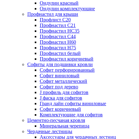
Ондулин красный
Ондулин комплектующие
Профнастил для крыши
Профлист С20
Профнастил С21
Профнастил НС35
Профнастил С44
Профнастил Н60
Профнастил Н75
Профнастил белый
Профнастил коричневый
Софиты для подшивки кровли
Cофит перфорированный
Софит виниловый
Софит металлический
Софит под дерево
J профиль для софитов
J фаска для софитов
Гранд лайн софиты виниловые
Софит коричневый
Комплектующие для софитов
Цементно-песчаная кровля
Минеральная черепица
Чердачные лестницы
Аксессуары для чердачных лестниц