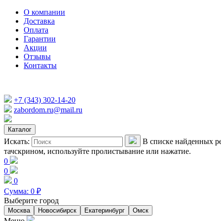
О компании
Доставка
Оплата
Гарантии
Акции
Отзывы
Контакты
+7 (343) 302-14-20
zabordom.ru@mail.ru
Каталог
Искать:
В списке найденных ре
тачскрином, используйте пролистывание или нажатие.
0
0
0
Сумма:
0
₽
Выберите город
Москва
Новосибирск
Екатеринбург
Омск
Меню