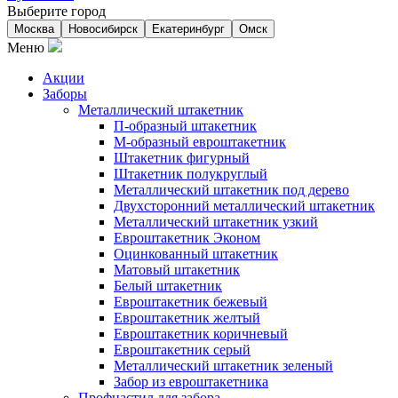
Выберите город
Москва
Новосибирск
Екатеринбург
Омск
Меню
Акции
Заборы
Металлический штакетник
П-образный штакетник
М-образный евроштакетник
Штакетник фигурный
Штакетник полукруглый
Металлический штакетник под дерево
Двухсторонний металлический штакетник
Металлический штакетник узкий
Евроштакетник Эконом
Оцинкованный штакетник
Матовый штакетник
Белый штакетник
Евроштакетник бежевый
Евроштакетник желтый
Евроштакетник коричневый
Евроштакетник серый
Металлический штакетник зеленый
Забор из евроштакетника
Профнастил для забора