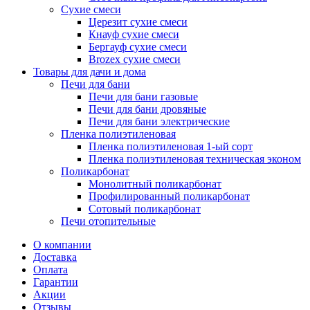
Сухие смеси
Церезит сухие смеси
Кнауф сухие смеси
Бергауф сухие смеси
Brozex сухие смеси
Товары для дачи и дома
Печи для бани
Печи для бани газовые
Печи для бани дровяные
Печи для бани электрические
Пленка полиэтиленовая
Пленка полиэтиленовая 1-ый сорт
Пленка полиэтиленовая техническая эконом
Поликарбонат
Монолитный поликарбонат
Профилированный поликарбонат
Сотовый поликарбонат
Печи отопительные
О компании
Доставка
Оплата
Гарантии
Акции
Отзывы