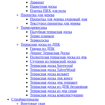
Ламинат
Паркетная доска
Плитка ПВХ для пола
Пропитка для дерева
Пропитка для дерева здоровый дом
Текстурол пропитка для дерева
Термодревесина
Палубная террасная доска
Термо планкен
Термососна
Террасная доска из ДПК
Грядки из ДПК
Декинг Террасная Доска
Полнотелая террасная доска из дпк
Ступени из террасной доски
Террасная доска Savewood
Террасная доска TalverWood
Террасная доска вельвет
Террасная доска дпк венге
Террасная доска дпк терракот
Террасная доска из ДПК бесшовная
Террасная доска из дпк серая
Террасная доска комплектующие
Стройматериалы
Винтовые сваи