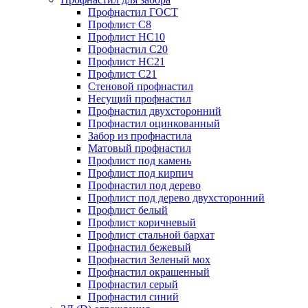
Профнастил ГОСТ
Профлист С8
Профлист НС10
Профнастил С20
Профлист НС21
Профлист С21
Стеновой профнастил
Несущий профнастил
Профнастил двухсторонний
Профнастил оцинкованный
Забор из профнастила
Матовый профнастил
Профлист под камень
Профлист под кирпич
Профнастил под дерево
Профлист под дерево двухсторонний
Профлист белый
Профлист коричневый
Профлист стальной бархат
Профнастил бежевый
Профнастил Зеленый мох
Профнастил окрашенный
Профнастил серый
Профнастил синий