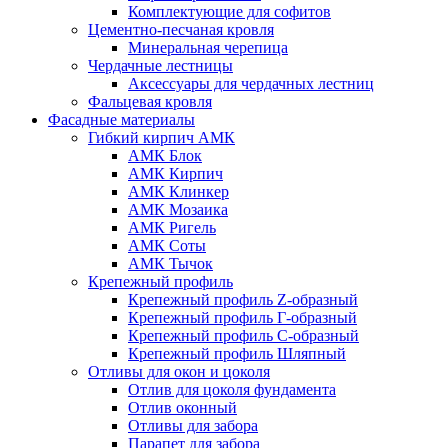
Комплектующие для софитов
Цементно-песчаная кровля
Минеральная черепица
Чердачные лестницы
Аксессуары для чердачных лестниц
Фальцевая кровля
Фасадные материалы
Гибкий кирпич АМК
АМК Блок
АМК Кирпич
АМК Клинкер
АМК Мозаика
АМК Ригель
АМК Соты
АМК Тычок
Крепежный профиль
Крепежный профиль Z-образный
Крепежный профиль Г-образный
Крепежный профиль С-образный
Крепежный профиль Шляпный
Отливы для окон и цоколя
Отлив для цоколя фундамента
Отлив оконный
Отливы для забора
Парапет для забора