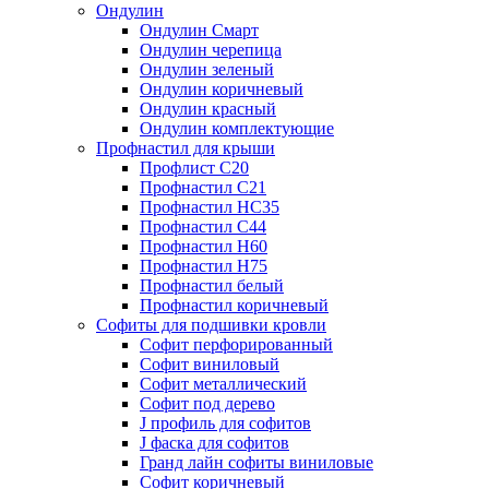
Ондулин
Ондулин Смарт
Ондулин черепица
Ондулин зеленый
Ондулин коричневый
Ондулин красный
Ондулин комплектующие
Профнастил для крыши
Профлист С20
Профнастил С21
Профнастил НС35
Профнастил С44
Профнастил Н60
Профнастил Н75
Профнастил белый
Профнастил коричневый
Софиты для подшивки кровли
Cофит перфорированный
Софит виниловый
Софит металлический
Софит под дерево
J профиль для софитов
J фаска для софитов
Гранд лайн софиты виниловые
Софит коричневый