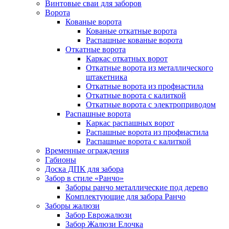
Винтовые сваи для заборов
Ворота
Кованые ворота
Кованые откатные ворота
Распашные кованые ворота
Откатные ворота
Каркас откатных ворот
Откатные ворота из металлического
штакетника
Откатные ворота из профнастила
Откатные ворота с калиткой
Откатные ворота с электроприводом
Распашные ворота
Каркас распашных ворот
Распашные ворота из профнастила
Распашные ворота с калиткой
Временные ограждения
Габионы
Доска ДПК для забора
Забор в стиле «Ранчо»
Заборы ранчо металлические под дерево
Комплектующие для забора Ранчо
Заборы жалюзи
Забор Еврожалюзи
Забор Жалюзи Елочка