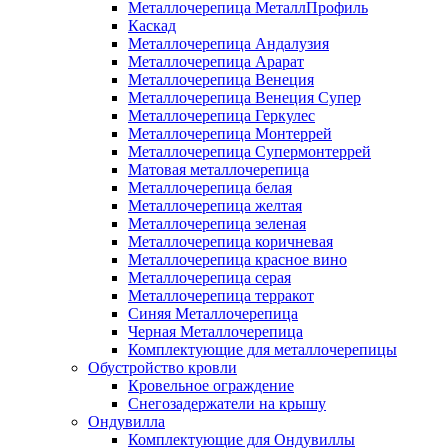
Металлочерепица МеталлПрофиль
Каскад
Металлочерепица Андалузия
Металлочерепица Арарат
Металлочерепица Венеция
Металлочерепица Венеция Супер
Металлочерепица Геркулес
Металлочерепица Монтеррей
Металлочерепица Супермонтеррей
Матовая металлочерепица
Металлочерепица белая
Металлочерепица желтая
Металлочерепица зеленая
Металлочерепица коричневая
Металлочерепица красное вино
Металлочерепица серая
Металлочерепица терракот
Синяя Металлочерепица
Черная Металлочерепица
Комплектующие для металлочерепицы
Обустройство кровли
Кровельное ограждение
Снегозадержатели на крышу
Ондувилла
Комплектующие для Ондувиллы