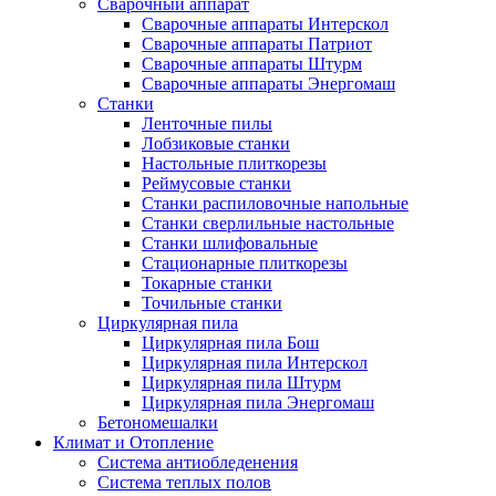
Сварочный аппарат
Сварочные аппараты Интерскол
Сварочные аппараты Патриот
Сварочные аппараты Штурм
Сварочные аппараты Энергомаш
Станки
Ленточные пилы
Лобзиковые станки
Настольные плиткорезы
Реймусовые станки
Станки распиловочные напольные
Станки сверлильные настольные
Станки шлифовальные
Стационарные плиткорезы
Токарные станки
Точильные станки
Циркулярная пила
Циркулярная пила Бош
Циркулярная пила Интерскол
Циркулярная пила Штурм
Циркулярная пила Энергомаш
Бетономешалки
Климат и Отопление
Система антиобледенения
Система теплых полов