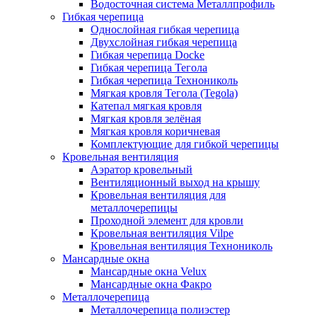
Водосточная система Металлпрофиль
Гибкая черепица
Однослойная гибкая черепица
Двухслойная гибкая черепица
Гибкая черепица Docke
Гибкая черепица Тегола
Гибкая черепица Технониколь
Мягкая кровля Тегола (Tegola)
Катепал мягкая кровля
Мягкая кровля зелёная
Мягкая кровля коричневая
Комплектующие для гибкой черепицы
Кровельная вентиляция
Аэратор кровельный
Вентиляционный выход на крышу
Кровельная вентиляция для
металлочерепицы
Проходной элемент для кровли
Кровельная вентиляция Vilpe
Кровельная вентиляция Технониколь
Мансардные окна
Мансардные окна Velux
Мансардные окна Факро
Металлочерепица
Металлочерепица полиэстер