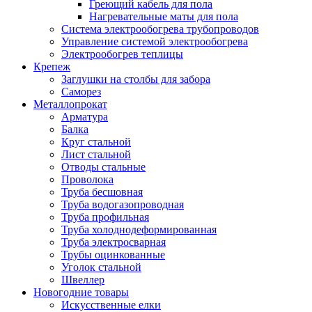
Греющий кабель для пола
Нагревательные маты для пола
Система электрообогрева трубопроводов
Управление системой электрообогрева
Электрообогрев теплицы
Крепеж
Заглушки на столбы для забора
Саморез
Металлопрокат
Арматура
Балка
Круг стальной
Лист стальной
Отводы стальные
Проволока
Труба бесшовная
Труба водогазопроводная
Труба профильная
Труба холоднодеформированная
Труба электросварная
Трубы оцинкованные
Уголок стальной
Швеллер
Новогодние товары
Искусственные елки