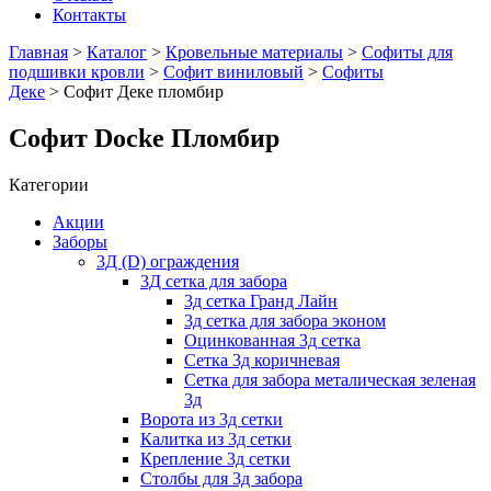
Контакты
Главная
>
Каталог
>
Кровельные материалы
>
Софиты для
подшивки кровли
>
Софит виниловый
>
Софиты
Деке
> Софит Деке пломбир
Софит Docke Пломбир
Категории
Акции
Заборы
3Д (D) ограждения
3Д сетка для забора
3д сетка Гранд Лайн
3д сетка для забора эконом
Оцинкованная 3д сетка
Сетка 3д коричневая
Сетка для забора металическая зеленая
3д
Ворота из 3д сетки
Калитка из 3д сетки
Крепление 3д сетки
Столбы для 3д забора