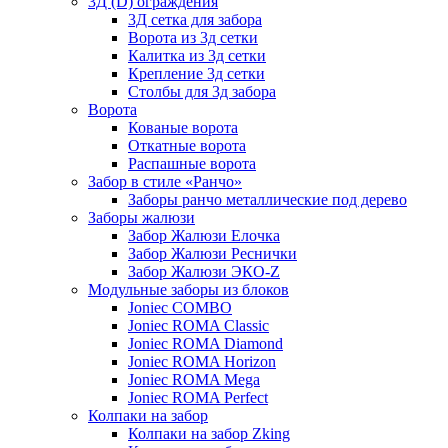
3Д (D) ограждения
3Д сетка для забора
Ворота из 3д сетки
Калитка из 3д сетки
Крепление 3д сетки
Столбы для 3д забора
Ворота
Кованые ворота
Откатные ворота
Распашные ворота
Забор в стиле «Ранчо»
Заборы ранчо металлические под дерево
Заборы жалюзи
Забор Жалюзи Елочка
Забор Жалюзи Реснички
Забор Жалюзи ЭКО-Z
Модульные заборы из блоков
Joniec COMBO
Joniec ROMA Classic
Joniec ROMA Diamond
Joniec ROMA Horizon
Joniec ROMA Mega
Joniec ROMA Perfect
Колпаки на забор
Колпаки на забор Zking