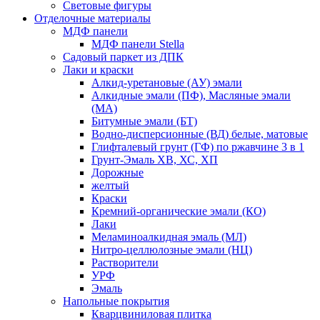
Световые фигуры
Отделочные материалы
МДФ панели
МДФ панели Stella
Садовый паркет из ДПК
Лаки и краски
Алкид-уретановые (АУ) эмали
Алкидные эмали (ПФ), Масляные эмали
(МА)
Битумные эмали (БТ)
Водно-дисперсионные (ВД) белые, матовые
Глифталевый грунт (ГФ) по ржавчине 3 в 1
Грунт-Эмаль ХВ, ХС, ХП
Дорожные
желтый
Краски
Кремний-органические эмали (КО)
Лаки
Меламиноалкидная эмаль (МЛ)
Нитро-целлюлозные эмали (НЦ)
Растворители
УРФ
Эмаль
Напольные покрытия
Кварцвиниловая плитка