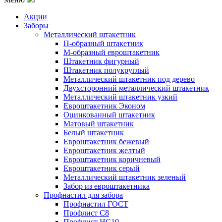
Акции
Заборы
Металлический штакетник
П-образный штакетник
М-образный евроштакетник
Штакетник фигурный
Штакетник полукруглый
Металлический штакетник под дерево
Двухсторонний металлический штакетник
Металлический штакетник узкий
Евроштакетник Эконом
Оцинкованный штакетник
Матовый штакетник
Белый штакетник
Евроштакетник бежевый
Евроштакетник желтый
Евроштакетник коричневый
Евроштакетник серый
Металлический штакетник зеленый
Забор из евроштакетника
Профнастил для забора
Профнастил ГОСТ
Профлист С8
Профлист НС10