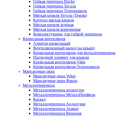
Гибкая черепица Docke
Гибкая черепица Тегола
Гибкая черепица Технониколь
Мягкая кровля Тегола (Tegola)
Катепал мягкая кровля
Мягкая кровля зелёная
Мягкая кровля коричневая
Комплектующие для гибкой черепицы
Кровельная вентиляция
Аэратор кровельный
Вентиляционный выход на крышу
Кровельная вентиляция для металлочерепицы
Проходной элемент для кровли
Кровельная вентиляция Vilpe
Кровельная вентиляция Технониколь
Мансардные окна
Мансардные окна Velux
Мансардные окна Факро
Металлочерепица
Металлочерепица полиэстер
Металлочерепица МеталлПрофиль
Каскад
Металлочерепица Андалузия
Металлочерепица Арарат
Металлочерепица Венеция