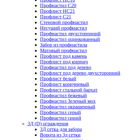
Профнастил С20
Профлист НС21
Профлист С21
Стеновой профнастил
Несущий профнастил
Профнастил двухсторонний
Профнастил оцинкованный
Забор из профнастила
Матовый профнастил
Профлист под камень
Профлист под кирпич
Профнастил под дерево
Профлист под дерево двухсторонний
Профлист белый
Профлист коричневый
Профлист стальной бархат
Профнастил бежевый
Профнастил Зеленый мох
Профнастил окрашенный
Профнастил серый
Профнастил синий
3Д (D) ограждения
3Д сетка для забора
Ворота из 3д сетки