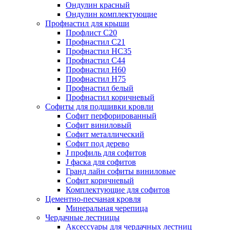
Ондулин красный
Ондулин комплектующие
Профнастил для крыши
Профлист С20
Профнастил С21
Профнастил НС35
Профнастил С44
Профнастил Н60
Профнастил Н75
Профнастил белый
Профнастил коричневый
Софиты для подшивки кровли
Cофит перфорированный
Софит виниловый
Софит металлический
Софит под дерево
J профиль для софитов
J фаска для софитов
Гранд лайн софиты виниловые
Софит коричневый
Комплектующие для софитов
Цементно-песчаная кровля
Минеральная черепица
Чердачные лестницы
Аксессуары для чердачных лестниц