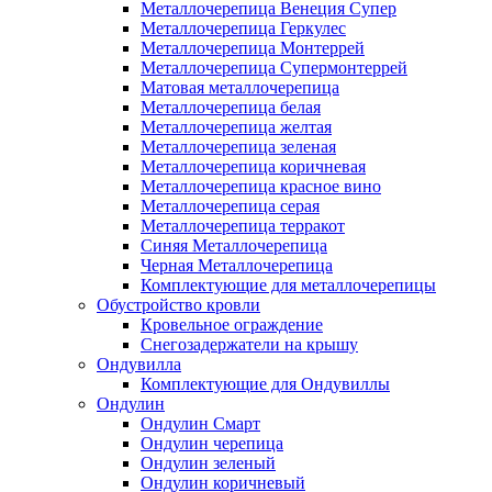
Металлочерепица Венеция Супер
Металлочерепица Геркулес
Металлочерепица Монтеррей
Металлочерепица Супермонтеррей
Матовая металлочерепица
Металлочерепица белая
Металлочерепица желтая
Металлочерепица зеленая
Металлочерепица коричневая
Металлочерепица красное вино
Металлочерепица серая
Металлочерепица терракот
Синяя Металлочерепица
Черная Металлочерепица
Комплектующие для металлочерепицы
Обустройство кровли
Кровельное ограждение
Снегозадержатели на крышу
Ондувилла
Комплектующие для Ондувиллы
Ондулин
Ондулин Смарт
Ондулин черепица
Ондулин зеленый
Ондулин коричневый