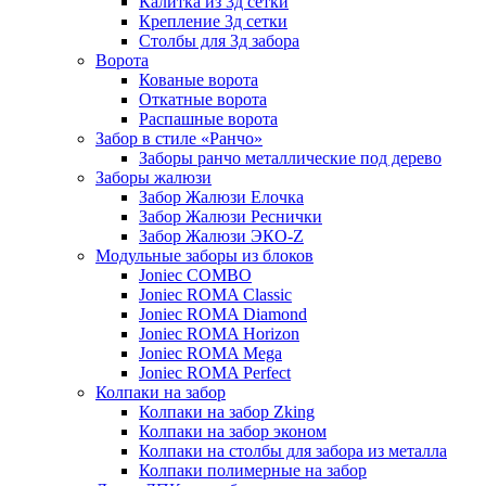
Калитка из 3д сетки
Крепление 3д сетки
Столбы для 3д забора
Ворота
Кованые ворота
Откатные ворота
Распашные ворота
Забор в стиле «Ранчо»
Заборы ранчо металлические под дерево
Заборы жалюзи
Забор Жалюзи Елочка
Забор Жалюзи Реснички
Забор Жалюзи ЭКО-Z
Модульные заборы из блоков
Joniec COMBO
Joniec ROMA Classic
Joniec ROMA Diamond
Joniec ROMA Horizon
Joniec ROMA Mega
Joniec ROMA Perfect
Колпаки на забор
Колпаки на забор Zking
Колпаки на забор эконом
Колпаки на столбы для забора из металла
Колпаки полимерные на забор