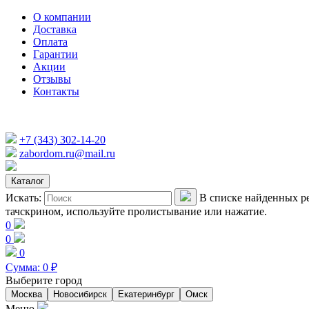
О компании
Доставка
Оплата
Гарантии
Акции
Отзывы
Контакты
+7 (343) 302-14-20
zabordom.ru@mail.ru
Каталог
Искать:
В списке найденных ре
тачскрином, используйте пролистывание или нажатие.
0
0
0
Сумма:
0
₽
Выберите город
Москва
Новосибирск
Екатеринбург
Омск
Меню