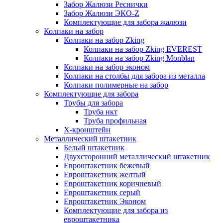
Забор Жалюзи Реснички
Забор Жалюзи ЭКО-Z
Комплектующие для забора жалюзи
Колпаки на забор
Колпаки на забор Zking
Колпаки на забор Zking EVEREST
Колпаки на забор Zking Monblan
Колпаки на забор эконом
Колпаки на столбы для забора из металла
Колпаки полимерные на забор
Комплектующие для забора
Трубы для забора
Труба нкт
Труба профильная
Х-кронштейн
Металлический штакетник
Белый штакетник
Двухсторонний металлический штакетник
Евроштакетник бежевый
Евроштакетник желтый
Евроштакетник коричневый
Евроштакетник серый
Евроштакетник Эконом
Комплектующие для забора из
евроштакетника