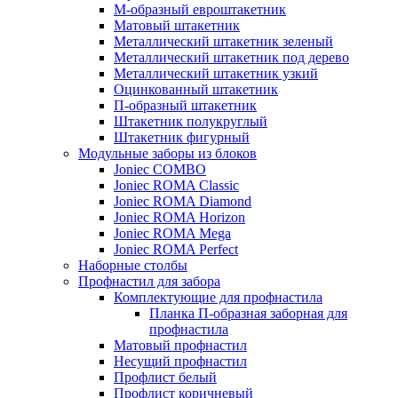
М-образный евроштакетник
Матовый штакетник
Металлический штакетник зеленый
Металлический штакетник под дерево
Металлический штакетник узкий
Оцинкованный штакетник
П-образный штакетник
Штакетник полукруглый
Штакетник фигурный
Модульные заборы из блоков
Joniec COMBO
Joniec ROMA Classic
Joniec ROMA Diamond
Joniec ROMA Horizon
Joniec ROMA Mega
Joniec ROMA Perfect
Наборные столбы
Профнастил для забора
Комплектующие для профнастила
Планка П-образная заборная для
профнастила
Матовый профнастил
Несущий профнастил
Профлист белый
Профлист коричневый