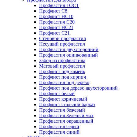
Профнастил ГОСТ
Профлист С8
Профлист НС10
Профнастил С20
Профлист НС21
Профлист С21
Стеновой профнастил
Несущий профнастил
Профнастил двухсторонний
Профнастил оцинкованный
Забор из профнастила
Матовый профнастил
Профлист под камень
Профлист под кирпич
Профнастил под дерево
Профлист под дерево двухсторонний
Профлист белый
Профлист коричневый
Профлист стальной бархат
Профнастил бежевый
Профнастил Зеленый мох
Профнастил окрашенный
Профнастил серый
Профнастил синий