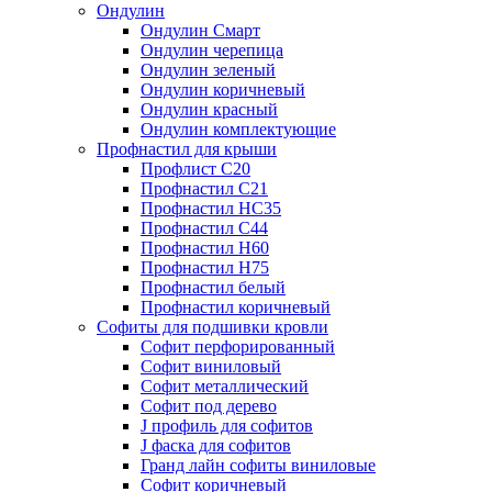
Ондулин
Ондулин Смарт
Ондулин черепица
Ондулин зеленый
Ондулин коричневый
Ондулин красный
Ондулин комплектующие
Профнастил для крыши
Профлист С20
Профнастил С21
Профнастил НС35
Профнастил С44
Профнастил Н60
Профнастил Н75
Профнастил белый
Профнастил коричневый
Софиты для подшивки кровли
Cофит перфорированный
Софит виниловый
Софит металлический
Софит под дерево
J профиль для софитов
J фаска для софитов
Гранд лайн софиты виниловые
Софит коричневый