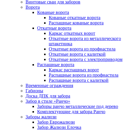
Винтовые сваи для заборов
Ворота
Кованые ворота
Кованые откатные ворота
Распашные кованые ворота
Откатные ворота
Каркас откатных ворот
Откатные ворота из металлического
штакетника
Откатные ворота из профнастила
Откатные ворота с калиткой
Откатные ворота с электроприводом
Распашные ворота
Каркас распашных ворот
Распашные ворота из профнастила
Распашные ворота с калиткой
Временные ограждения
Габионы
Доска ДПК для забора
Забор в стиле «Ранчо»
Заборы ранчо металлические под дерево
Комплектующие для забора Ранчо
Заборы жалюзи
Забор Еврожалюзи
Забор Жалюзи Елочка