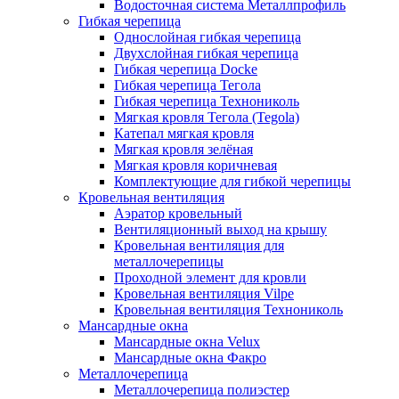
Водосточная система Металлпрофиль
Гибкая черепица
Однослойная гибкая черепица
Двухслойная гибкая черепица
Гибкая черепица Docke
Гибкая черепица Тегола
Гибкая черепица Технониколь
Мягкая кровля Тегола (Tegola)
Катепал мягкая кровля
Мягкая кровля зелёная
Мягкая кровля коричневая
Комплектующие для гибкой черепицы
Кровельная вентиляция
Аэратор кровельный
Вентиляционный выход на крышу
Кровельная вентиляция для
металлочерепицы
Проходной элемент для кровли
Кровельная вентиляция Vilpe
Кровельная вентиляция Технониколь
Мансардные окна
Мансардные окна Velux
Мансардные окна Факро
Металлочерепица
Металлочерепица полиэстер