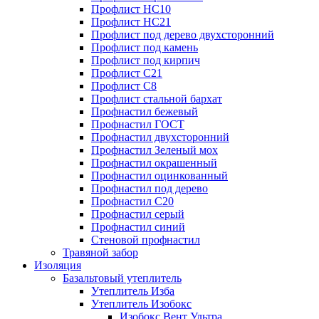
Профлист НС10
Профлист НС21
Профлист под дерево двухсторонний
Профлист под камень
Профлист под кирпич
Профлист С21
Профлист С8
Профлист стальной бархат
Профнастил бежевый
Профнастил ГОСТ
Профнастил двухсторонний
Профнастил Зеленый мох
Профнастил окрашенный
Профнастил оцинкованный
Профнастил под дерево
Профнастил С20
Профнастил серый
Профнастил синий
Стеновой профнастил
Травяной забор
Изоляция
Базальтовый утеплитель
Утеплитель Изба
Утеплитель Изобокс
Изобокс Вент Ультра