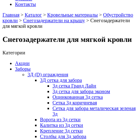
Контакты
Главная
>
Каталог
>
Кровельные материалы
>
Обустройство
кровли
>
Снегозадержатели на крышу
> Снегозадержатели
для мягкой кровли
Снегозадержатели для мягкой кровли
Категории
Акции
Заборы
3Д (D) ограждения
3Д сетка для забора
3д сетка Гранд Лайн
3д сетка для забора эконом
Оцинкованная 3д сетка
Сетка 3д коричневая
Сетка для забора металическая зеленая
3д
Ворота из 3д сетки
Калитка из 3д сетки
Крепление 3д сетки
Столбы для 3д забора