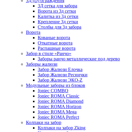
3Д (D) ограждения
3Д сетка для забора
Ворота из 3д сетки
Калитка из 3д сетки
Крепление 3д сетки
Столбы для 3д забора
Ворота
Кованые ворота
Откатные ворота
Распашные ворота
Забор в стиле «Ранчо»
Заборы ранчо металлические под дерево
Заборы жалюзи
Забор Жалюзи Елочка
Забор Жалюзи Реснички
Забор Жалюзи ЭКО-Z
Модульные заборы из блоков
Joniec COMBO
Joniec ROMA Classic
Joniec ROMA Diamond
Joniec ROMA Horizon
Joniec ROMA Mega
Joniec ROMA Perfect
Колпаки на забор
Колпаки на забор Zking