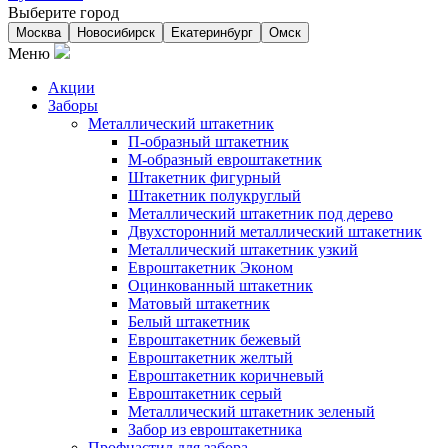
Выберите город
Москва
Новосибирск
Екатеринбург
Омск
Меню
Акции
Заборы
Металлический штакетник
П-образный штакетник
М-образный евроштакетник
Штакетник фигурный
Штакетник полукруглый
Металлический штакетник под дерево
Двухсторонний металлический штакетник
Металлический штакетник узкий
Евроштакетник Эконом
Оцинкованный штакетник
Матовый штакетник
Белый штакетник
Евроштакетник бежевый
Евроштакетник желтый
Евроштакетник коричневый
Евроштакетник серый
Металлический штакетник зеленый
Забор из евроштакетника
Профнастил для забора