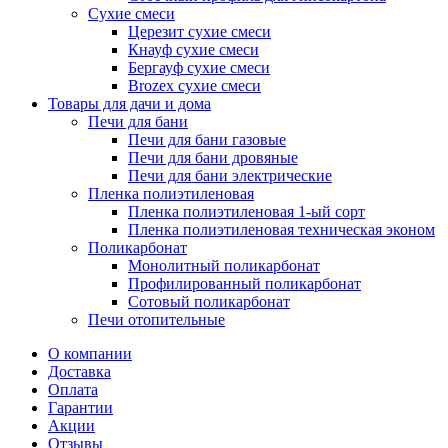
Сухие смеси
Церезит сухие смеси
Кнауф сухие смеси
Бергауф сухие смеси
Brozex сухие смеси
Товары для дачи и дома
Печи для бани
Печи для бани газовые
Печи для бани дровяные
Печи для бани электрические
Пленка полиэтиленовая
Пленка полиэтиленовая 1-ый сорт
Пленка полиэтиленовая техническая эконом
Поликарбонат
Монолитный поликарбонат
Профилированный поликарбонат
Сотовый поликарбонат
Печи отопительные
О компании
Доставка
Оплата
Гарантии
Акции
Отзывы