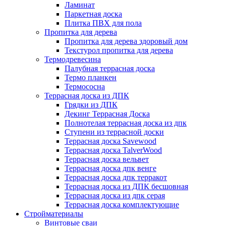
Ламинат
Паркетная доска
Плитка ПВХ для пола
Пропитка для дерева
Пропитка для дерева здоровый дом
Текстурол пропитка для дерева
Термодревесина
Палубная террасная доска
Термо планкен
Термососна
Террасная доска из ДПК
Грядки из ДПК
Декинг Террасная Доска
Полнотелая террасная доска из дпк
Ступени из террасной доски
Террасная доска Savewood
Террасная доска TalverWood
Террасная доска вельвет
Террасная доска дпк венге
Террасная доска дпк терракот
Террасная доска из ДПК бесшовная
Террасная доска из дпк серая
Террасная доска комплектующие
Стройматериалы
Винтовые сваи