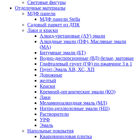
Световые фигуры
Отделочные материалы
МДФ панели
МДФ панели Stella
Садовый паркет из ДПК
Лаки и краски
Алкид-уретановые (АУ) эмали
Алкидные эмали (ПФ), Масляные эмали
(МА)
Битумные эмали (БТ)
Водно-дисперсионные (ВД) белые, матовые
Глифталевый грунт (ГФ) по ржавчине 3 в 1
Грунт-Эмаль ХВ, ХС, ХП
Дорожные
желтый
Краски
Кремний-органические эмали (КО)
Лаки
Меламиноалкидная эмаль (МЛ)
Нитро-целлюлозные эмали (НЦ)
Растворители
УРФ
Эмаль
Напольные покрытия
Кварцвиниловая плитка