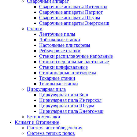
Сварочный аппарат
Сварочные аппараты Интерскол
Сварочные аппараты Патриот
Сварочные аппараты Штурм
Сварочные аппараты Энергомаш
Станки
Ленточные пилы
Лобзиковые станки
Настольные плиткорезы
Реймусовые станки
Станки распиловочные напольные
Станки сверлильные настольные
Станки шлифовальные
Стационарные плиткорезы
Токарные станки
Точильные станки
Циркулярная пила
Циркулярная пила Бош
Циркулярная пила Интерскол
Циркулярная пила Штурм
Циркулярная пила Энергомаш
Бетономешалки
Климат и Отопление
Система антиобледенения
Система теплых полов