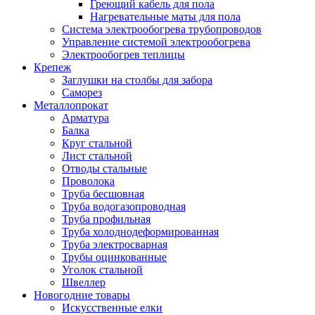
Греющий кабель для пола
Нагревательные маты для пола
Система электрообогрева трубопроводов
Управление системой электрообогрева
Электрообогрев теплицы
Крепеж
Заглушки на столбы для забора
Саморез
Металлопрокат
Арматура
Балка
Круг стальной
Лист стальной
Отводы стальные
Проволока
Труба бесшовная
Труба водогазопроводная
Труба профильная
Труба холоднодеформированная
Труба электросварная
Трубы оцинкованные
Уголок стальной
Швеллер
Новогодние товары
Искусственные елки