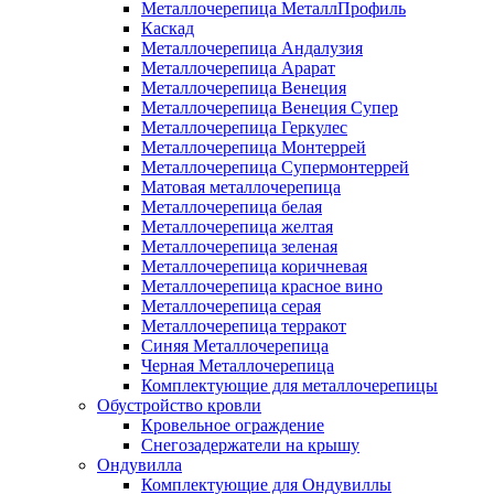
Металлочерепица МеталлПрофиль
Каскад
Металлочерепица Андалузия
Металлочерепица Арарат
Металлочерепица Венеция
Металлочерепица Венеция Супер
Металлочерепица Геркулес
Металлочерепица Монтеррей
Металлочерепица Супермонтеррей
Матовая металлочерепица
Металлочерепица белая
Металлочерепица желтая
Металлочерепица зеленая
Металлочерепица коричневая
Металлочерепица красное вино
Металлочерепица серая
Металлочерепица терракот
Синяя Металлочерепица
Черная Металлочерепица
Комплектующие для металлочерепицы
Обустройство кровли
Кровельное ограждение
Снегозадержатели на крышу
Ондувилла
Комплектующие для Ондувиллы