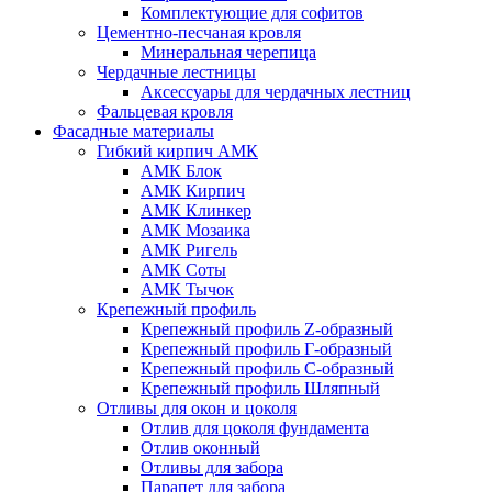
Комплектующие для софитов
Цементно-песчаная кровля
Минеральная черепица
Чердачные лестницы
Аксессуары для чердачных лестниц
Фальцевая кровля
Фасадные материалы
Гибкий кирпич АМК
АМК Блок
АМК Кирпич
АМК Клинкер
АМК Мозаика
АМК Ригель
АМК Соты
АМК Тычок
Крепежный профиль
Крепежный профиль Z-образный
Крепежный профиль Г-образный
Крепежный профиль С-образный
Крепежный профиль Шляпный
Отливы для окон и цоколя
Отлив для цоколя фундамента
Отлив оконный
Отливы для забора
Парапет для забора