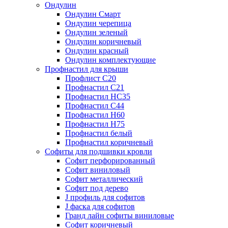
Ондулин
Ондулин Смарт
Ондулин черепица
Ондулин зеленый
Ондулин коричневый
Ондулин красный
Ондулин комплектующие
Профнастил для крыши
Профлист С20
Профнастил С21
Профнастил НС35
Профнастил С44
Профнастил Н60
Профнастил Н75
Профнастил белый
Профнастил коричневый
Софиты для подшивки кровли
Cофит перфорированный
Софит виниловый
Софит металлический
Софит под дерево
J профиль для софитов
J фаска для софитов
Гранд лайн софиты виниловые
Софит коричневый