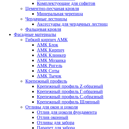
Комплектующие для софитов
Цементно-песчаная кровля
Минеральная черепица
Чердачные лестницы
Аксессуары для чердачных лестниц
Фальцевая кровля
Фасадные материалы
Гибкий кирпич АМК
АМК Блок
АМК Кирпич
АМК Клинкер
АМК Мозаика
АМК Ригель
АМК Соты
АМК Тычок
Крепежный профиль
Крепежный профиль Z-образный
Крепежный профиль Г-образный
Крепежный профиль С-образный
Крепежный профиль Шляпный
Отливы для окон и цоколя
Отлив для цоколя фундамента
Отлив оконный
Отливы для забора
Парапет для забора