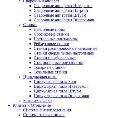
Сварочный аппарат
Сварочные аппараты Интерскол
Сварочные аппараты Патриот
Сварочные аппараты Штурм
Сварочные аппараты Энергомаш
Станки
Ленточные пилы
Лобзиковые станки
Настольные плиткорезы
Реймусовые станки
Станки распиловочные напольные
Станки сверлильные настольные
Станки шлифовальные
Стационарные плиткорезы
Токарные станки
Точильные станки
Циркулярная пила
Циркулярная пила Бош
Циркулярная пила Интерскол
Циркулярная пила Штурм
Циркулярная пила Энергомаш
Бетономешалки
Климат и Отопление
Система антиобледенения
Система теплых полов