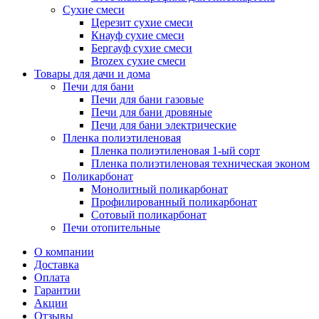
Сухие смеси
Церезит сухие смеси
Кнауф сухие смеси
Бергауф сухие смеси
Brozex сухие смеси
Товары для дачи и дома
Печи для бани
Печи для бани газовые
Печи для бани дровяные
Печи для бани электрические
Пленка полиэтиленовая
Пленка полиэтиленовая 1-ый сорт
Пленка полиэтиленовая техническая эконом
Поликарбонат
Монолитный поликарбонат
Профилированный поликарбонат
Сотовый поликарбонат
Печи отопительные
О компании
Доставка
Оплата
Гарантии
Акции
Отзывы