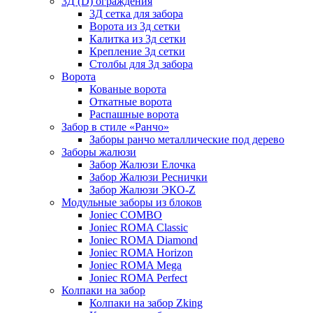
3Д (D) ограждения
3Д сетка для забора
Ворота из 3д сетки
Калитка из 3д сетки
Крепление 3д сетки
Столбы для 3д забора
Ворота
Кованые ворота
Откатные ворота
Распашные ворота
Забор в стиле «Ранчо»
Заборы ранчо металлические под дерево
Заборы жалюзи
Забор Жалюзи Елочка
Забор Жалюзи Реснички
Забор Жалюзи ЭКО-Z
Модульные заборы из блоков
Joniec COMBO
Joniec ROMA Classic
Joniec ROMA Diamond
Joniec ROMA Horizon
Joniec ROMA Mega
Joniec ROMA Perfect
Колпаки на забор
Колпаки на забор Zking