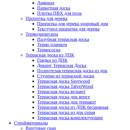
Ламинат
Паркетная доска
Плитка ПВХ для пола
Пропитка для дерева
Пропитка для дерева здоровый дом
Текстурол пропитка для дерева
Термодревесина
Палубная террасная доска
Термо планкен
Термососна
Террасная доска из ДПК
Грядки из ДПК
Декинг Террасная Доска
Полнотелая террасная доска из дпк
Ступени из террасной доски
Террасная доска Savewood
Террасная доска TalverWood
Террасная доска вельвет
Террасная доска дпк венге
Террасная доска дпк терракот
Террасная доска из ДПК бесшовная
Террасная доска из дпк серая
Террасная доска комплектующие
Стройматериалы
Винтовые сваи