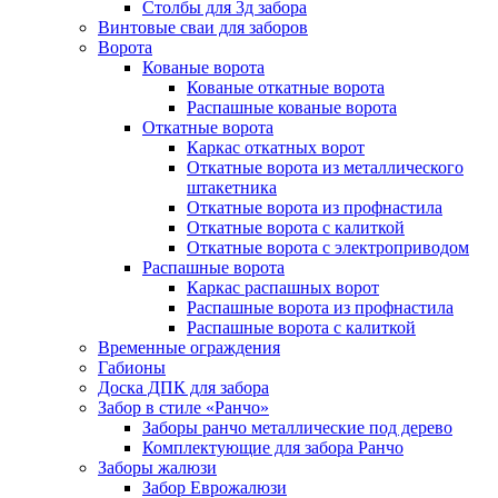
Столбы для 3д забора
Винтовые сваи для заборов
Ворота
Кованые ворота
Кованые откатные ворота
Распашные кованые ворота
Откатные ворота
Каркас откатных ворот
Откатные ворота из металлического
штакетника
Откатные ворота из профнастила
Откатные ворота с калиткой
Откатные ворота с электроприводом
Распашные ворота
Каркас распашных ворот
Распашные ворота из профнастила
Распашные ворота с калиткой
Временные ограждения
Габионы
Доска ДПК для забора
Забор в стиле «Ранчо»
Заборы ранчо металлические под дерево
Комплектующие для забора Ранчо
Заборы жалюзи
Забор Еврожалюзи