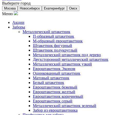
Выберите город
Москва
Новосибирск
Екатеринбург
Омск
Меню
Акции
Заборы
Металлический штакетник
П-образный штакетник
М-образный евроштакетник
Штакетник фигурный
Штакетник полукруглый
Металлический штакетник под дерево
Двухсторонний металлический штакетник
Металлический штакетник узкий
Евроштакетник Эконом
Оцинкованный штакетник
Матовый штакетник
Белый штакетник
Евроштакетник бежевый
Евроштакетник желтый
Евроштакетник коричневый
Евроштакетник серый
Металлический штакетник зеленый
Забор из евроштакетника
Профнастил для забора