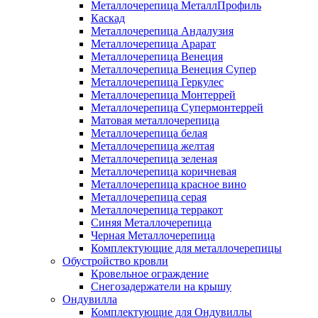
Металлочерепица МеталлПрофиль
Каскад
Металлочерепица Андалузия
Металлочерепица Арарат
Металлочерепица Венеция
Металлочерепица Венеция Супер
Металлочерепица Геркулес
Металлочерепица Монтеррей
Металлочерепица Супермонтеррей
Матовая металлочерепица
Металлочерепица белая
Металлочерепица желтая
Металлочерепица зеленая
Металлочерепица коричневая
Металлочерепица красное вино
Металлочерепица серая
Металлочерепица терракот
Синяя Металлочерепица
Черная Металлочерепица
Комплектующие для металлочерепицы
Обустройство кровли
Кровельное ограждение
Снегозадержатели на крышу
Ондувилла
Комплектующие для Ондувиллы