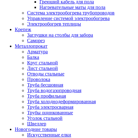
Греющий кабель для пола
Нагревательные маты для пола
Система электрообогрева трубопроводов
Управление системой электрообогрева
Электрообогрев теплицы
Крепеж
Заглушки на столбы для забора
Саморез
Металлопрокат
Арматура
Балка
Круг стальной
Лист стальной
Отводы стальные
Проволока
Труба бесшовная
Труба водогазопроводная
Труба профильная
Труба холоднодеформированная
Труба электросварная
Трубы оцинкованные
Уголок стальной
Швеллер
Новогодние товары
Искусственные елки