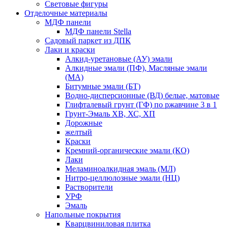
Световые фигуры
Отделочные материалы
МДФ панели
МДФ панели Stella
Садовый паркет из ДПК
Лаки и краски
Алкид-уретановые (АУ) эмали
Алкидные эмали (ПФ), Масляные эмали
(МА)
Битумные эмали (БТ)
Водно-дисперсионные (ВД) белые, матовые
Глифталевый грунт (ГФ) по ржавчине 3 в 1
Грунт-Эмаль ХВ, ХС, ХП
Дорожные
желтый
Краски
Кремний-органические эмали (КО)
Лаки
Меламиноалкидная эмаль (МЛ)
Нитро-целлюлозные эмали (НЦ)
Растворители
УРФ
Эмаль
Напольные покрытия
Кварцвиниловая плитка