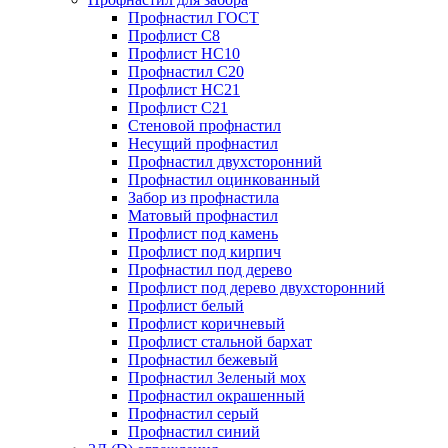
Профнастил ГОСТ
Профлист С8
Профлист НС10
Профнастил С20
Профлист НС21
Профлист С21
Стеновой профнастил
Несущий профнастил
Профнастил двухсторонний
Профнастил оцинкованный
Забор из профнастила
Матовый профнастил
Профлист под камень
Профлист под кирпич
Профнастил под дерево
Профлист под дерево двухсторонний
Профлист белый
Профлист коричневый
Профлист стальной бархат
Профнастил бежевый
Профнастил Зеленый мох
Профнастил окрашенный
Профнастил серый
Профнастил синий