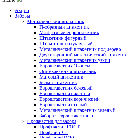
Акции
Заборы
Металлический штакетник
П-образный штакетник
М-образный евроштакетник
Штакетник фигурный
Штакетник полукруглый
Металлический штакетник под дерево
Двухсторонний металлический штакетник
Металлический штакетник узкий
Евроштакетник Эконом
Оцинкованный штакетник
Матовый штакетник
Белый штакетник
Евроштакетник бежевый
Евроштакетник желтый
Евроштакетник коричневый
Евроштакетник серый
Металлический штакетник зеленый
Забор из евроштакетника
Профнастил для забора
Профнастил ГОСТ
Профлист С8
Профлист НС10