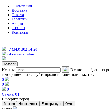
О компании
Доставка
Оплата
Гарантии
Акции
Отзывы
Контакты
+7 (343) 302-14-20
zabordom.ru@mail.ru
Каталог
Искать:
В списке найденных ре
тачскрином, используйте пролистывание или нажатие.
0
0
0
Сумма:
0
₽
Выберите город
Москва
Новосибирск
Екатеринбург
Омск
Меню