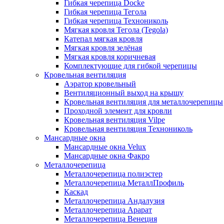
Гибкая черепица Docke
Гибкая черепица Тегола
Гибкая черепица Технониколь
Мягкая кровля Тегола (Tegola)
Катепал мягкая кровля
Мягкая кровля зелёная
Мягкая кровля коричневая
Комплектующие для гибкой черепицы
Кровельная вентиляция
Аэратор кровельный
Вентиляционный выход на крышу
Кровельная вентиляция для металлочерепицы
Проходной элемент для кровли
Кровельная вентиляция Vilpe
Кровельная вентиляция Технониколь
Мансардные окна
Мансардные окна Velux
Мансардные окна Факро
Металлочерепица
Металлочерепица полиэстер
Металлочерепица МеталлПрофиль
Каскад
Металлочерепица Андалузия
Металлочерепица Арарат
Металлочерепица Венеция