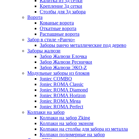
Калитка из 3д сетки
Крепление 3д сетки
Столбы для 3д забора
Ворота
Кованые ворота
Откатные ворота
Распашные ворота
Забор в стиле «Ранчо»
Заборы ранчо металлические под дерево
Заборы жалюзи
Забор Жалюзи Елочка
Забор Жалюзи Реснички
Забор Жалюзи ЭКО-Z
Модульные заборы из блоков
Joniec COMBO
Joniec ROMA Classic
Joniec ROMA Diamond
Joniec ROMA Horizon
Joniec ROMA Mega
Joniec ROMA Perfect
Колпаки на забор
Колпаки на забор Zking
Колпаки на забор эконом
Колпаки на столбы для забора из металла
Колпаки полимерные на забор