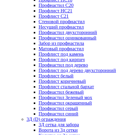
Профнастил С20
Профлист НС21
Профлист С21
Стеновой профнастил
Несущий профнастил
Профнастил двухсторонний
Профнастил оцинкованный
Забор из профнастила
Матовый профнастил
Профлист под камень
Профлист под кирпич
Профнастил под дерево
Профлист под дерево двухсторонний
Профлист белый
Профлист коричневый
Профлист стальной бархат
Профнастил бежевый
Профнастил Зеленый мох
Профнастил окрашенный
Профнастил серый
Профнастил синий
3Д (D) ограждения
3Д сетка для забора
Ворота из 3д сетки