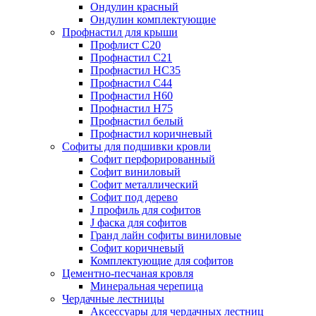
Ондулин красный
Ондулин комплектующие
Профнастил для крыши
Профлист С20
Профнастил С21
Профнастил НС35
Профнастил С44
Профнастил Н60
Профнастил Н75
Профнастил белый
Профнастил коричневый
Софиты для подшивки кровли
Cофит перфорированный
Софит виниловый
Софит металлический
Софит под дерево
J профиль для софитов
J фаска для софитов
Гранд лайн софиты виниловые
Софит коричневый
Комплектующие для софитов
Цементно-песчаная кровля
Минеральная черепица
Чердачные лестницы
Аксессуары для чердачных лестниц