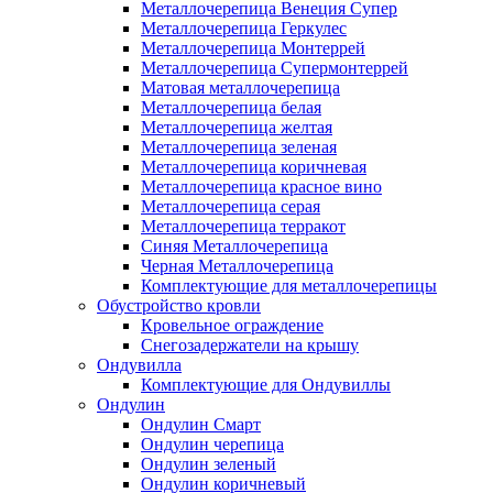
Металлочерепица Венеция Супер
Металлочерепица Геркулес
Металлочерепица Монтеррей
Металлочерепица Супермонтеррей
Матовая металлочерепица
Металлочерепица белая
Металлочерепица желтая
Металлочерепица зеленая
Металлочерепица коричневая
Металлочерепица красное вино
Металлочерепица серая
Металлочерепица терракот
Синяя Металлочерепица
Черная Металлочерепица
Комплектующие для металлочерепицы
Обустройство кровли
Кровельное ограждение
Снегозадержатели на крышу
Ондувилла
Комплектующие для Ондувиллы
Ондулин
Ондулин Смарт
Ондулин черепица
Ондулин зеленый
Ондулин коричневый