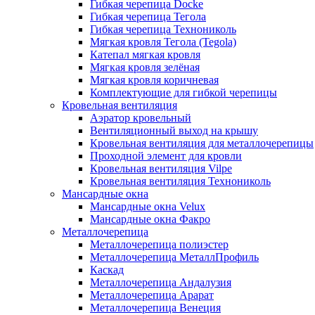
Гибкая черепица Docke
Гибкая черепица Тегола
Гибкая черепица Технониколь
Мягкая кровля Тегола (Tegola)
Катепал мягкая кровля
Мягкая кровля зелёная
Мягкая кровля коричневая
Комплектующие для гибкой черепицы
Кровельная вентиляция
Аэратор кровельный
Вентиляционный выход на крышу
Кровельная вентиляция для металлочерепицы
Проходной элемент для кровли
Кровельная вентиляция Vilpe
Кровельная вентиляция Технониколь
Мансардные окна
Мансардные окна Velux
Мансардные окна Факро
Металлочерепица
Металлочерепица полиэстер
Металлочерепица МеталлПрофиль
Каскад
Металлочерепица Андалузия
Металлочерепица Арарат
Металлочерепица Венеция