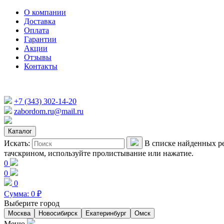
О компании
Доставка
Оплата
Гарантии
Акции
Отзывы
Контакты
+7 (343) 302-14-20
zabordom.ru@mail.ru
Каталог
Искать:
В списке найденных ре
тачскрином, используйте пролистывание или нажатие.
0
0
0
Сумма:
0
₽
Выберите город
Москва
Новосибирск
Екатеринбург
Омск
Меню