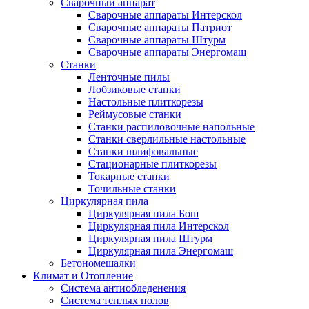
Сварочный аппарат
Сварочные аппараты Интерскол
Сварочные аппараты Патриот
Сварочные аппараты Штурм
Сварочные аппараты Энергомаш
Станки
Ленточные пилы
Лобзиковые станки
Настольные плиткорезы
Реймусовые станки
Станки распиловочные напольные
Станки сверлильные настольные
Станки шлифовальные
Стационарные плиткорезы
Токарные станки
Точильные станки
Циркулярная пила
Циркулярная пила Бош
Циркулярная пила Интерскол
Циркулярная пила Штурм
Циркулярная пила Энергомаш
Бетономешалки
Климат и Отопление
Система антиобледенения
Система теплых полов