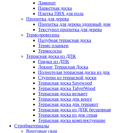
Ламинат
Паркетная доска
Плитка ПВХ для пола
Пропитка для дерева
Пропитка для дерева здоровый дом
Текстурол пропитка для дерева
Термодревесина
Палубная террасная доска
Термо планкен
Термососна
Террасная доска из ДПК
Грядки из ДПК
Декинг Террасная Доска
Полнотелая террасная доска из дпк
Ступени из террасной доски
Террасная доска Savewood
Террасная доска TalverWood
Террасная доска вельвет
Террасная доска дпк венге
Террасная доска дпк терракот
Террасная доска из ДПК бесшовная
Террасная доска из дпк серая
Террасная доска комплектующие
Стройматериалы
Винтовые сваи