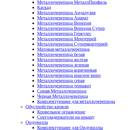
Металлочерепица МеталлПрофиль
Каскад
Металлочерепица Андалузия
Металлочерепица Арарат
Металлочерепица Венеция
Металлочерепица Венеция Супер
Металлочерепица Геркулес
Металлочерепица Монтеррей
Металлочерепица Супермонтеррей
Матовая металлочерепица
Металлочерепица белая
Металлочерепица желтая
Металлочерепица зеленая
Металлочерепица коричневая
Металлочерепица красное вино
Металлочерепица серая
Металлочерепица терракот
Синяя Металлочерепица
Черная Металлочерепица
Комплектующие для металлочерепицы
Обустройство кровли
Кровельное ограждение
Снегозадержатели на крышу
Ондувилла
Комплектующие для Ондувиллы