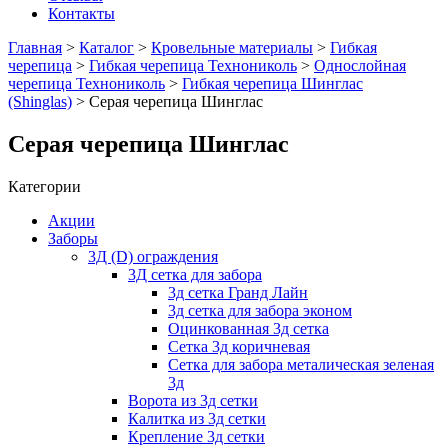
Контакты
Главная
>
Каталог
>
Кровельные материалы
>
Гибкая
черепица
>
Гибкая черепица Технониколь
>
Однослойная
черепица Технониколь
>
Гибкая черепица Шинглас
(Shinglas)
> Серая черепица Шинглас
Серая черепица Шинглас
Категории
Акции
Заборы
3Д (D) ограждения
3Д сетка для забора
3д сетка Гранд Лайн
3д сетка для забора эконом
Оцинкованная 3д сетка
Сетка 3д коричневая
Сетка для забора металическая зеленая
3д
Ворота из 3д сетки
Калитка из 3д сетки
Крепление 3д сетки