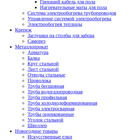
Греющий кабель для пола
Нагревательные маты для пола
Система электрообогрева трубопроводов
Управление системой электрообогрева
Электрообогрев теплицы
Крепеж
Заглушки на столбы для забора
Саморез
Металлопрокат
Арматура
Балка
Круг стальной
Лист стальной
Отводы стальные
Проволока
Труба бесшовная
Труба водогазопроводная
Труба профильная
Труба холоднодеформированная
Труба электросварная
Трубы оцинкованные
Уголок стальной
Швеллер
Новогодние товары
Искусственные елки