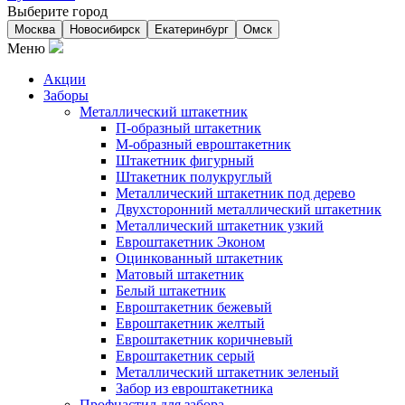
Выберите город
Москва
Новосибирск
Екатеринбург
Омск
Меню
Акции
Заборы
Металлический штакетник
П-образный штакетник
М-образный евроштакетник
Штакетник фигурный
Штакетник полукруглый
Металлический штакетник под дерево
Двухсторонний металлический штакетник
Металлический штакетник узкий
Евроштакетник Эконом
Оцинкованный штакетник
Матовый штакетник
Белый штакетник
Евроштакетник бежевый
Евроштакетник желтый
Евроштакетник коричневый
Евроштакетник серый
Металлический штакетник зеленый
Забор из евроштакетника
Профнастил для забора