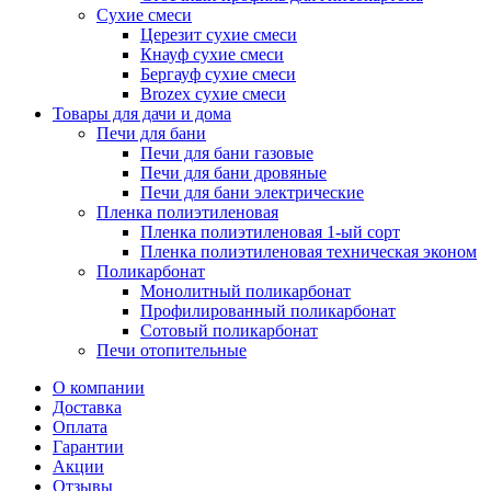
Сухие смеси
Церезит сухие смеси
Кнауф сухие смеси
Бергауф сухие смеси
Brozex сухие смеси
Товары для дачи и дома
Печи для бани
Печи для бани газовые
Печи для бани дровяные
Печи для бани электрические
Пленка полиэтиленовая
Пленка полиэтиленовая 1-ый сорт
Пленка полиэтиленовая техническая эконом
Поликарбонат
Монолитный поликарбонат
Профилированный поликарбонат
Сотовый поликарбонат
Печи отопительные
О компании
Доставка
Оплата
Гарантии
Акции
Отзывы