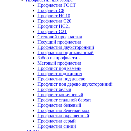
Профнастил ГОСТ
Профлист С8
Профлист НС10
Профнастил С20
Профлист НС21
Профлист С21
Стеновой профнастил
Несущий профнастил
Профнастил двухсторонний
Профнастил оцинкованный
Забор из профнастила
Матовый профнастил
Профлист под камень
Профлист под кирпич
Профнастил под дерево
Профлист под дерево двухсторонний
Профлист белый
Профлист коричневый
Профлист стальной бархат
Профнастил бежевый
Профнастил Зеленый мох
Профнастил окрашенный
Профнастил серый
Профнастил синий