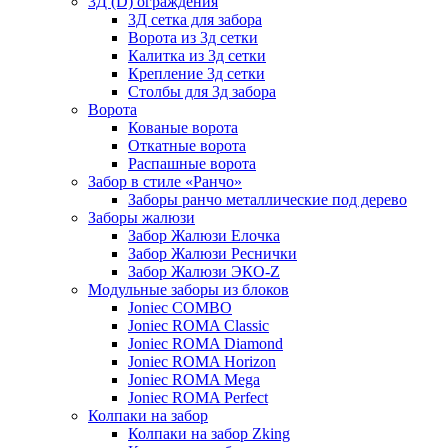
3Д (D) ограждения
3Д сетка для забора
Ворота из 3д сетки
Калитка из 3д сетки
Крепление 3д сетки
Столбы для 3д забора
Ворота
Кованые ворота
Откатные ворота
Распашные ворота
Забор в стиле «Ранчо»
Заборы ранчо металлические под дерево
Заборы жалюзи
Забор Жалюзи Елочка
Забор Жалюзи Реснички
Забор Жалюзи ЭКО-Z
Модульные заборы из блоков
Joniec COMBO
Joniec ROMA Classic
Joniec ROMA Diamond
Joniec ROMA Horizon
Joniec ROMA Mega
Joniec ROMA Perfect
Колпаки на забор
Колпаки на забор Zking