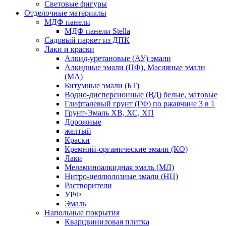
Световые фигуры
Отделочные материалы
МДФ панели
МДФ панели Stella
Садовый паркет из ДПК
Лаки и краски
Алкид-уретановые (АУ) эмали
Алкидные эмали (ПФ), Масляные эмали
(МА)
Битумные эмали (БТ)
Водно-дисперсионные (ВД) белые, матовые
Глифталевый грунт (ГФ) по ржавчине 3 в 1
Грунт-Эмаль ХВ, ХС, ХП
Дорожные
желтый
Краски
Кремний-органические эмали (КО)
Лаки
Меламиноалкидная эмаль (МЛ)
Нитро-целлюлозные эмали (НЦ)
Растворители
УРФ
Эмаль
Напольные покрытия
Кварцвиниловая плитка