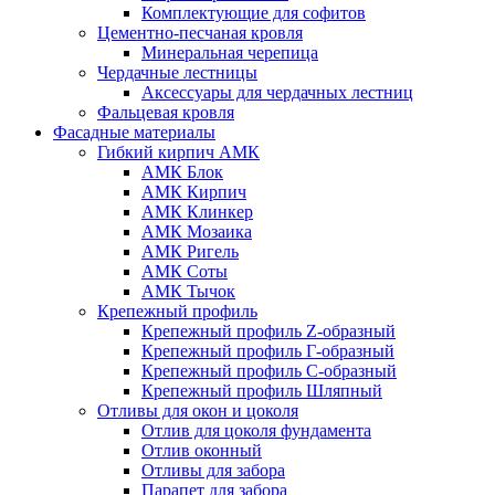
Комплектующие для софитов
Цементно-песчаная кровля
Минеральная черепица
Чердачные лестницы
Аксессуары для чердачных лестниц
Фальцевая кровля
Фасадные материалы
Гибкий кирпич АМК
АМК Блок
АМК Кирпич
АМК Клинкер
АМК Мозаика
АМК Ригель
АМК Соты
АМК Тычок
Крепежный профиль
Крепежный профиль Z-образный
Крепежный профиль Г-образный
Крепежный профиль С-образный
Крепежный профиль Шляпный
Отливы для окон и цоколя
Отлив для цоколя фундамента
Отлив оконный
Отливы для забора
Парапет для забора