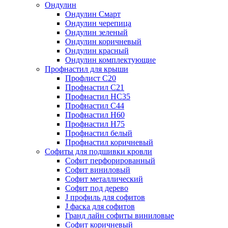
Ондулин
Ондулин Смарт
Ондулин черепица
Ондулин зеленый
Ондулин коричневый
Ондулин красный
Ондулин комплектующие
Профнастил для крыши
Профлист С20
Профнастил С21
Профнастил НС35
Профнастил С44
Профнастил Н60
Профнастил Н75
Профнастил белый
Профнастил коричневый
Софиты для подшивки кровли
Cофит перфорированный
Софит виниловый
Софит металлический
Софит под дерево
J профиль для софитов
J фаска для софитов
Гранд лайн софиты виниловые
Софит коричневый