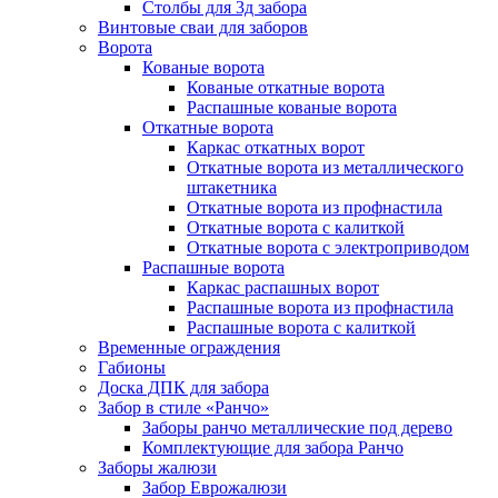
Столбы для 3д забора
Винтовые сваи для заборов
Ворота
Кованые ворота
Кованые откатные ворота
Распашные кованые ворота
Откатные ворота
Каркас откатных ворот
Откатные ворота из металлического
штакетника
Откатные ворота из профнастила
Откатные ворота с калиткой
Откатные ворота с электроприводом
Распашные ворота
Каркас распашных ворот
Распашные ворота из профнастила
Распашные ворота с калиткой
Временные ограждения
Габионы
Доска ДПК для забора
Забор в стиле «Ранчо»
Заборы ранчо металлические под дерево
Комплектующие для забора Ранчо
Заборы жалюзи
Забор Еврожалюзи