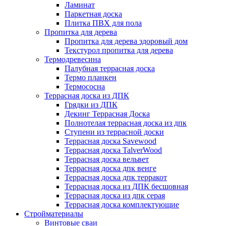
Ламинат
Паркетная доска
Плитка ПВХ для пола
Пропитка для дерева
Пропитка для дерева здоровый дом
Текстурол пропитка для дерева
Термодревесина
Палубная террасная доска
Термо планкен
Термососна
Террасная доска из ДПК
Грядки из ДПК
Декинг Террасная Доска
Полнотелая террасная доска из дпк
Ступени из террасной доски
Террасная доска Savewood
Террасная доска TalverWood
Террасная доска вельвет
Террасная доска дпк венге
Террасная доска дпк терракот
Террасная доска из ДПК бесшовная
Террасная доска из дпк серая
Террасная доска комплектующие
Стройматериалы
Винтовые сваи