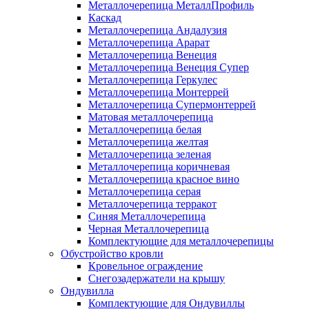
Металлочерепица МеталлПрофиль
Каскад
Металлочерепица Андалузия
Металлочерепица Арарат
Металлочерепица Венеция
Металлочерепица Венеция Супер
Металлочерепица Геркулес
Металлочерепица Монтеррей
Металлочерепица Супермонтеррей
Матовая металлочерепица
Металлочерепица белая
Металлочерепица желтая
Металлочерепица зеленая
Металлочерепица коричневая
Металлочерепица красное вино
Металлочерепица серая
Металлочерепица терракот
Синяя Металлочерепица
Черная Металлочерепица
Комплектующие для металлочерепицы
Обустройство кровли
Кровельное ограждение
Снегозадержатели на крышу
Ондувилла
Комплектующие для Ондувиллы