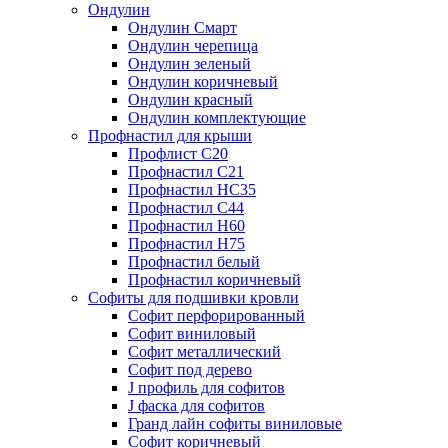
Ондулин
Ондулин Смарт
Ондулин черепица
Ондулин зеленый
Ондулин коричневый
Ондулин красный
Ондулин комплектующие
Профнастил для крыши
Профлист С20
Профнастил С21
Профнастил НС35
Профнастил С44
Профнастил Н60
Профнастил Н75
Профнастил белый
Профнастил коричневый
Софиты для подшивки кровли
Cофит перфорированный
Софит виниловый
Софит металлический
Софит под дерево
J профиль для софитов
J фаска для софитов
Гранд лайн софиты виниловые
Софит коричневый