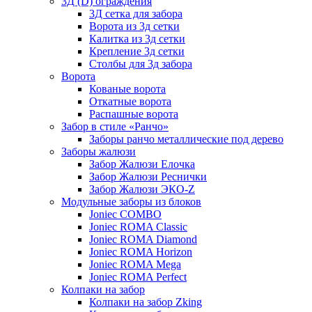
3Д (D) ограждения
3Д сетка для забора
Ворота из 3д сетки
Калитка из 3д сетки
Крепление 3д сетки
Столбы для 3д забора
Ворота
Кованые ворота
Откатные ворота
Распашные ворота
Забор в стиле «Ранчо»
Заборы ранчо металлические под дерево
Заборы жалюзи
Забор Жалюзи Елочка
Забор Жалюзи Реснички
Забор Жалюзи ЭКО-Z
Модульные заборы из блоков
Joniec COMBO
Joniec ROMA Classic
Joniec ROMA Diamond
Joniec ROMA Horizon
Joniec ROMA Mega
Joniec ROMA Perfect
Колпаки на забор
Колпаки на забор Zking