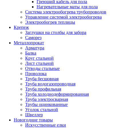
Греющий кабель для пола
Нагревательные маты для пола
Система электрообогрева трубопроводов
Управление системой электрообогрева
Электрообогрев теплицы
Крепеж
Заглушки на столбы для забора
Саморез
Металлопрокат
Арматура
Балка
Круг стальной
Лист стальной
Отводы стальные
Проволока
Труба бесшовная
Труба водогазопроводная
Труба профильная
Труба холоднодеформированная
Труба электросварная
Трубы оцинкованные
Уголок стальной
Швеллер
Новогодние товары
Искусственные елки