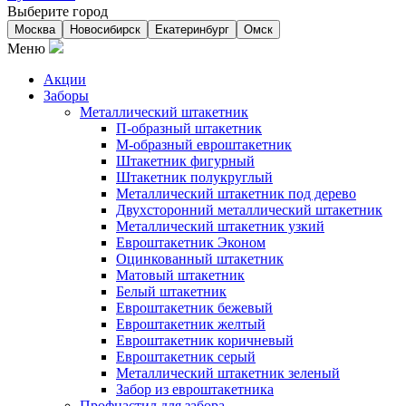
Выберите город
Москва
Новосибирск
Екатеринбург
Омск
Меню
Акции
Заборы
Металлический штакетник
П-образный штакетник
М-образный евроштакетник
Штакетник фигурный
Штакетник полукруглый
Металлический штакетник под дерево
Двухсторонний металлический штакетник
Металлический штакетник узкий
Евроштакетник Эконом
Оцинкованный штакетник
Матовый штакетник
Белый штакетник
Евроштакетник бежевый
Евроштакетник желтый
Евроштакетник коричневый
Евроштакетник серый
Металлический штакетник зеленый
Забор из евроштакетника
Профнастил для забора