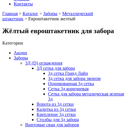
Контакты
Главная
>
Каталог
>
Заборы
>
Металлический
штакетник
> Евроштакетник желтый
Жёлтый евроштакетник для забора
Категории
Акции
Заборы
3Д (D) ограждения
3Д сетка для забора
3д сетка Гранд Лайн
3д сетка для забора эконом
Оцинкованная 3д сетка
Сетка 3д коричневая
Сетка для забора металическая зеленая
3д
Ворота из 3д сетки
Калитка из 3д сетки
Крепление 3д сетки
Столбы для 3д забора
Винтовые сваи для заборов