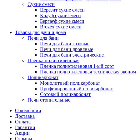
Сухие смеси
Церезит сухие смеси
Кнауф сухие смеси
Бергауф сухие смеси
Brozex сухие смеси
Товары для дачи и дома
Печи для бани
Печи для бани газовые
Печи для бани дровяные
Печи для бани электрические
Пленка полиэтиленовая
Пленка полиэтиленовая 1-ый сорт
Пленка полиэтиленовая техническая эконом
Поликарбонат
Монолитный поликарбонат
Профилированный поликарбонат
Сотовый поликарбонат
Печи отопительные
О компании
Доставка
Оплата
Гарантии
Акции
Отзывы