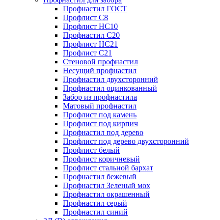
Профнастил ГОСТ
Профлист С8
Профлист НС10
Профнастил С20
Профлист НС21
Профлист С21
Стеновой профнастил
Несущий профнастил
Профнастил двухсторонний
Профнастил оцинкованный
Забор из профнастила
Матовый профнастил
Профлист под камень
Профлист под кирпич
Профнастил под дерево
Профлист под дерево двухсторонний
Профлист белый
Профлист коричневый
Профлист стальной бархат
Профнастил бежевый
Профнастил Зеленый мох
Профнастил окрашенный
Профнастил серый
Профнастил синий