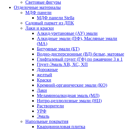
Световые фигуры
Отделочные материалы
МДФ панели
МДФ панели Stella
Садовый паркет из ДПК
Лаки и краски
Алкид-уретановые (АУ) эмали
Алкидные эмали (ПФ), Масляные эмали
(МА)
Битумные эмали (БТ)
Водно-дисперсионные (ВД) белые, матовые
Глифталевый грунт (ГФ) по ржавчине 3 в 1
Грунт-Эмаль ХВ, ХС, ХП
Дорожные
желтый
Краски
Кремний-органические эмали (КО)
Лаки
Меламиноалкидная эмаль (МЛ)
Нитро-целлюлозные эмали (НЦ)
Растворители
УРФ
Эмаль
Напольные покрытия
Кварцвиниловая плитка