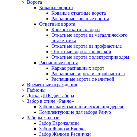
Ворота
Кованые ворота
Кованые откатные ворота
Распашные кованые ворота
Откатные ворота
Каркас откатных ворот
Откатные ворота из металлического
штакетника
Откатные ворота из профнастила
Откатные ворота с калиткой
Откатные ворота с электроприводом
Распашные ворота
Каркас распашных ворот
Распашные ворота из профнастила
Распашные ворота с калиткой
Временные ограждения
Габионы
Доска ДПК для забора
Забор в стиле «Ранчо»
Заборы ранчо металлические под дерево
Комплектующие для забора Ранчо
Заборы жалюзи
Забор Еврожалюзи
Забор Жалюзи Елочка
Забор Жалюзи Реснички