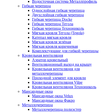
Водосточная система Металлпрофиль
Гибкая черепица
Однослойная гибкая черепица
Двухслойная гибкая черепица
Гибкая черепица Docke
Гибкая черепица Тегола
Гибкая черепица Технониколь
Мягкая кровля Тегола (Tegola)
Катепал мягкая кровля
Мягкая кровля зелёная
Мягкая кровля коричневая
Комплектующие для гибкой черепицы
Кровельная вентиляция
Аэратор кровельный
Вентиляционный выход на крышу
Кровельная вентиляция для
металлочерепицы
Проходной элемент для кровли
Кровельная вентиляция Vilpe
Кровельная вентиляция Технониколь
Мансардные окна
Мансардные окна Velux
Мансардные окна Факро
Металлочерепица
Металлочерепица полиэстер