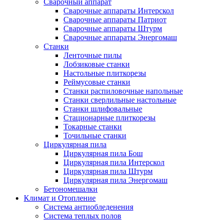
Сварочный аппарат
Сварочные аппараты Интерскол
Сварочные аппараты Патриот
Сварочные аппараты Штурм
Сварочные аппараты Энергомаш
Станки
Ленточные пилы
Лобзиковые станки
Настольные плиткорезы
Реймусовые станки
Станки распиловочные напольные
Станки сверлильные настольные
Станки шлифовальные
Стационарные плиткорезы
Токарные станки
Точильные станки
Циркулярная пила
Циркулярная пила Бош
Циркулярная пила Интерскол
Циркулярная пила Штурм
Циркулярная пила Энергомаш
Бетономешалки
Климат и Отопление
Система антиобледенения
Система теплых полов