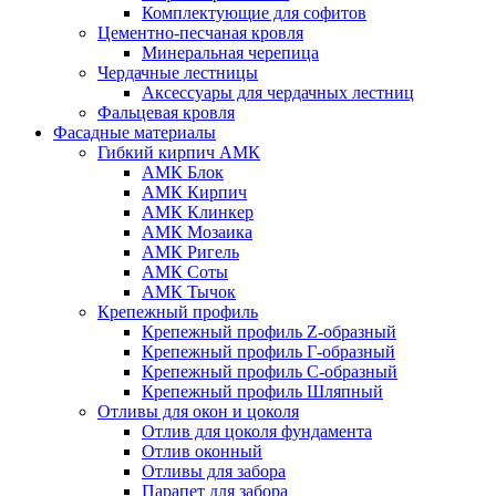
Комплектующие для софитов
Цементно-песчаная кровля
Минеральная черепица
Чердачные лестницы
Аксессуары для чердачных лестниц
Фальцевая кровля
Фасадные материалы
Гибкий кирпич АМК
АМК Блок
АМК Кирпич
АМК Клинкер
АМК Мозаика
АМК Ригель
АМК Соты
АМК Тычок
Крепежный профиль
Крепежный профиль Z-образный
Крепежный профиль Г-образный
Крепежный профиль С-образный
Крепежный профиль Шляпный
Отливы для окон и цоколя
Отлив для цоколя фундамента
Отлив оконный
Отливы для забора
Парапет для забора