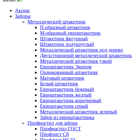
Акции
Заборы
Металлический штакетник
П-образный штакетник
М-образный евроштакетник
Штакетник фигурный
Штакетник полукруглый
Металлический штакетник под дерево
Двухсторонний металлический штакетник
Металлический штакетник узкий
Евроштакетник Эконом
Оцинкованный штакетник
Матовый штакетник
Белый штакетник
Евроштакетник бежевый
Евроштакетник желтый
Евроштакетник коричневый
Евроштакетник серый
Металлический штакетник зеленый
Забор из евроштакетника
Профнастил для забора
Профнастил ГОСТ
Профлист С8
Профлист НС10