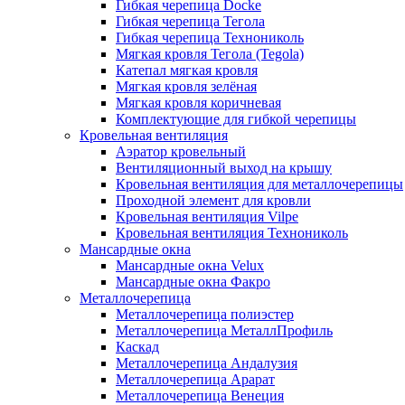
Гибкая черепица Docke
Гибкая черепица Тегола
Гибкая черепица Технониколь
Мягкая кровля Тегола (Tegola)
Катепал мягкая кровля
Мягкая кровля зелёная
Мягкая кровля коричневая
Комплектующие для гибкой черепицы
Кровельная вентиляция
Аэратор кровельный
Вентиляционный выход на крышу
Кровельная вентиляция для металлочерепицы
Проходной элемент для кровли
Кровельная вентиляция Vilpe
Кровельная вентиляция Технониколь
Мансардные окна
Мансардные окна Velux
Мансардные окна Факро
Металлочерепица
Металлочерепица полиэстер
Металлочерепица МеталлПрофиль
Каскад
Металлочерепица Андалузия
Металлочерепица Арарат
Металлочерепица Венеция