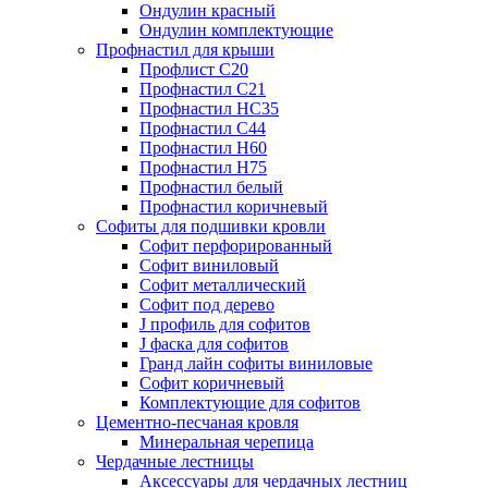
Ондулин красный
Ондулин комплектующие
Профнастил для крыши
Профлист С20
Профнастил С21
Профнастил НС35
Профнастил С44
Профнастил Н60
Профнастил Н75
Профнастил белый
Профнастил коричневый
Софиты для подшивки кровли
Cофит перфорированный
Софит виниловый
Софит металлический
Софит под дерево
J профиль для софитов
J фаска для софитов
Гранд лайн софиты виниловые
Софит коричневый
Комплектующие для софитов
Цементно-песчаная кровля
Минеральная черепица
Чердачные лестницы
Аксессуары для чердачных лестниц