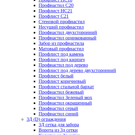
Профнастил С20
Профлист НС21
Профлист С21
Стеновой профнастил
Несущий профнастил
Профнастил двухсторонний
Профнастил оцинкованный
Забор из профнастила
Матовый профнастил
Профлист под камень
Профлист под кирпич
Профнастил под дерево
Профлист под дерево двухсторонний
Профлист белый
Профлист коричневый
Профлист стальной бархат
Профнастил бежевый
Профнастил Зеленый мох
Профнастил окрашенный
Профнастил серый
Профнастил синий
3Д (D) ограждения
3Д сетка для забора
Ворота из 3д сетки