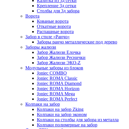
Калитка из 3д сетки
Крепление 3д сетки
Столбы для 3д забора
Ворота
Кованые ворота
Откатные ворота
Распашные ворота
Забор в стиле «Ранчо»
Заборы ранчо металлические под дерево
Заборы жалюзи
Забор Жалюзи Елочка
Забор Жалюзи Реснички
Забор Жалюзи ЭКО-Z
Модульные заборы из блоков
Joniec COMBO
Joniec ROMA Classic
Joniec ROMA Diamond
Joniec ROMA Horizon
Joniec ROMA Mega
Joniec ROMA Perfect
Колпаки на забор
Колпаки на забор Zking
Колпаки на забор эконом
Колпаки на столбы для забора из металла
Колпаки полимерные на забор