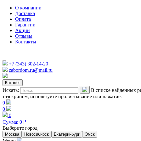
О компании
Доставка
Оплата
Гарантии
Акции
Отзывы
Контакты
+7 (343) 302-14-20
zabordom.ru@mail.ru
Каталог
Искать:
В списке найденных ре
тачскрином, используйте пролистывание или нажатие.
0
0
0
Сумма:
0
₽
Выберите город
Москва
Новосибирск
Екатеринбург
Омск
Меню