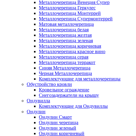
Металлочерепица Венеция Супер
Металлочерепица Геркулес
Металлочерепица Монтеррей
Металлочерепица Супермонтеррей
Матовая металлочерепица
Металлочерепица белая
Металлочерепица желтая
Металлочерепица зеленая
Металлочерепица коричневая
Металлочерепица красное вино
Металлочерепица серая
Металлочерепица терракот
Синяя Металлочерепица
Черная Металлочерепица
Комплектующие для металлочерепицы
Обустройство кровли
Кровельное ограждение
Снегозадержатели на крышу
Ондувилла
Комплектующие для Ондувиллы
Ондулин
Ондулин Смарт
Ондулин черепица
Ондулин зеленый
Ондулин коричневый