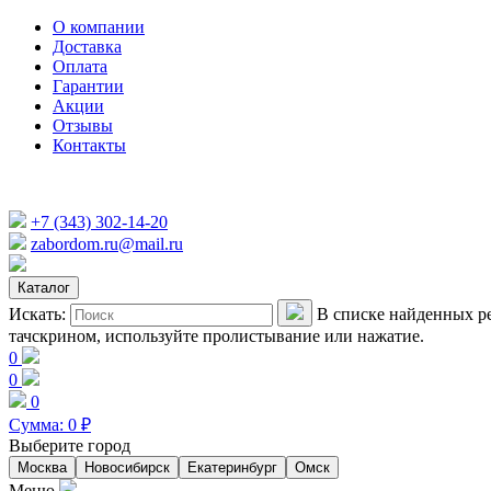
О компании
Доставка
Оплата
Гарантии
Акции
Отзывы
Контакты
+7 (343) 302-14-20
zabordom.ru@mail.ru
Каталог
Искать:
В списке найденных ре
тачскрином, используйте пролистывание или нажатие.
0
0
0
Сумма:
0
₽
Выберите город
Москва
Новосибирск
Екатеринбург
Омск
Меню