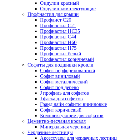
Ондулин красный
Ондулин комплектующие
Профнастил для крыши
Профлист С20
Профнастил С21
Профнастил НС35
Профнастил С44
Профнастил Н60
Профнастил Н75
Профнастил белый
Профнастил коричневый
Софиты для подшивки кровли
Cофит перфорированный
Софит виниловый
Софит металлический
Софит под дерево
J профиль для софитов
J фаска для софитов
Гранд лайн софиты виниловые
Софит коричневый
Комплектующие для софитов
Цементно-песчаная кровля
Минеральная черепица
Чердачные лестницы
Аксессуары для чердачных лестниц