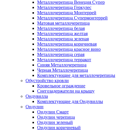
Металлочерепица Венеция Супер
Металлочерепица Геркулес
Металлочерепица Монтеррей
Металлочерепица Супермонтеррей
Матовая металлочерепица
Металлочерепица белая
Металлочерепица желтая
Металлочерепица зеленая
Металлочерепица коричневая
Металлочерепица красное вино
Металлочерепица серая
Металлочерепица терракот
Синяя Металлочерепица
Черная Металлочерепица
Комплектующие для металлочерепицы
Обустройство кровли
Кровельное ограждение
Снегозадержатели на крышу
Ондувилла
Комплектующие для Ондувиллы
Ондулин
Ондулин Смарт
Ондулин черепица
Ондулин зеленый
Ондулин коричневый