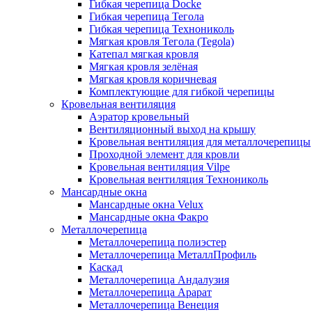
Гибкая черепица Docke
Гибкая черепица Тегола
Гибкая черепица Технониколь
Мягкая кровля Тегола (Tegola)
Катепал мягкая кровля
Мягкая кровля зелёная
Мягкая кровля коричневая
Комплектующие для гибкой черепицы
Кровельная вентиляция
Аэратор кровельный
Вентиляционный выход на крышу
Кровельная вентиляция для металлочерепицы
Проходной элемент для кровли
Кровельная вентиляция Vilpe
Кровельная вентиляция Технониколь
Мансардные окна
Мансардные окна Velux
Мансардные окна Факро
Металлочерепица
Металлочерепица полиэстер
Металлочерепица МеталлПрофиль
Каскад
Металлочерепица Андалузия
Металлочерепица Арарат
Металлочерепица Венеция