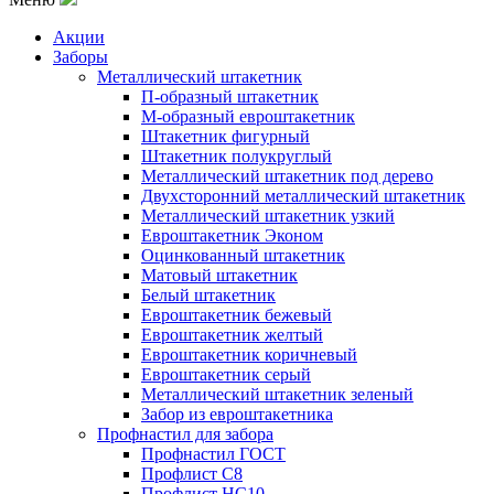
Акции
Заборы
Металлический штакетник
П-образный штакетник
М-образный евроштакетник
Штакетник фигурный
Штакетник полукруглый
Металлический штакетник под дерево
Двухсторонний металлический штакетник
Металлический штакетник узкий
Евроштакетник Эконом
Оцинкованный штакетник
Матовый штакетник
Белый штакетник
Евроштакетник бежевый
Евроштакетник желтый
Евроштакетник коричневый
Евроштакетник серый
Металлический штакетник зеленый
Забор из евроштакетника
Профнастил для забора
Профнастил ГОСТ
Профлист С8
Профлист НС10