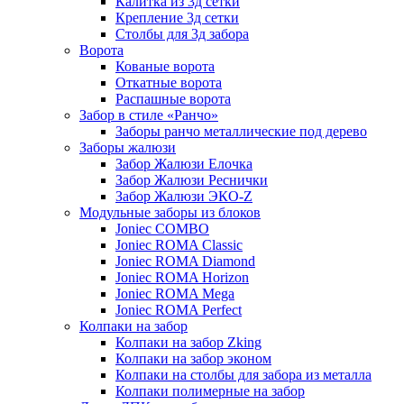
Калитка из 3д сетки
Крепление 3д сетки
Столбы для 3д забора
Ворота
Кованые ворота
Откатные ворота
Распашные ворота
Забор в стиле «Ранчо»
Заборы ранчо металлические под дерево
Заборы жалюзи
Забор Жалюзи Елочка
Забор Жалюзи Реснички
Забор Жалюзи ЭКО-Z
Модульные заборы из блоков
Joniec COMBO
Joniec ROMA Classic
Joniec ROMA Diamond
Joniec ROMA Horizon
Joniec ROMA Mega
Joniec ROMA Perfect
Колпаки на забор
Колпаки на забор Zking
Колпаки на забор эконом
Колпаки на столбы для забора из металла
Колпаки полимерные на забор