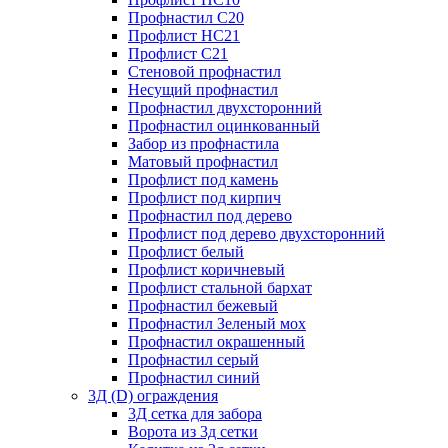
Профнастил С20
Профлист НС21
Профлист С21
Стеновой профнастил
Несущий профнастил
Профнастил двухсторонний
Профнастил оцинкованный
Забор из профнастила
Матовый профнастил
Профлист под камень
Профлист под кирпич
Профнастил под дерево
Профлист под дерево двухсторонний
Профлист белый
Профлист коричневый
Профлист стальной бархат
Профнастил бежевый
Профнастил Зеленый мох
Профнастил окрашенный
Профнастил серый
Профнастил синий
3Д (D) ограждения
3Д сетка для забора
Ворота из 3д сетки