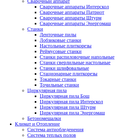
Сварочный аппарат
Сварочные аппараты Интерскол
Сварочные аппараты Патриот
Сварочные аппараты Штурм
Сварочные аппараты Энергомаш
Станки
Ленточные пилы
Лобзиковые станки
Настольные плиткорезы
Реймусовые станки
Станки распиловочные напольные
Станки сверлильные настольные
Станки шлифовальные
Стационарные плиткорезы
Токарные станки
Точильные станки
Циркулярная пила
Циркулярная пила Бош
Циркулярная пила Интерскол
Циркулярная пила Штурм
Циркулярная пила Энергомаш
Бетономешалки
Климат и Отопление
Система антиобледенения
Система теплых полов