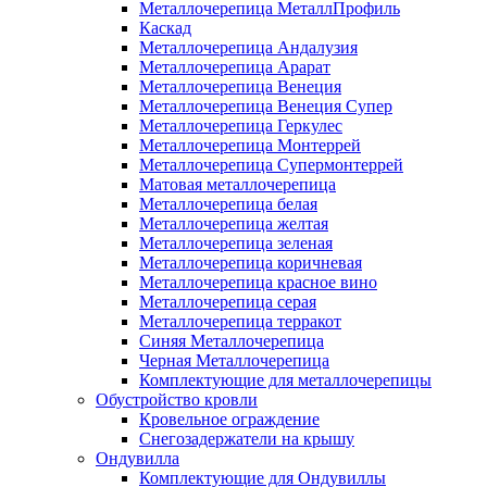
Металлочерепица МеталлПрофиль
Каскад
Металлочерепица Андалузия
Металлочерепица Арарат
Металлочерепица Венеция
Металлочерепица Венеция Супер
Металлочерепица Геркулес
Металлочерепица Монтеррей
Металлочерепица Супермонтеррей
Матовая металлочерепица
Металлочерепица белая
Металлочерепица желтая
Металлочерепица зеленая
Металлочерепица коричневая
Металлочерепица красное вино
Металлочерепица серая
Металлочерепица терракот
Синяя Металлочерепица
Черная Металлочерепица
Комплектующие для металлочерепицы
Обустройство кровли
Кровельное ограждение
Снегозадержатели на крышу
Ондувилла
Комплектующие для Ондувиллы