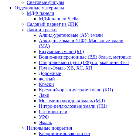
Световые фигуры
Отделочные материалы
МДФ панели
МДФ панели Stella
Садовый паркет из ДПК
Лаки и краски
Алкид-уретановые (АУ) эмали
Алкидные эмали (ПФ), Масляные эмали
(МА)
Битумные эмали (БТ)
Водно-дисперсионные (ВД) белые, матовые
Глифталевый грунт (ГФ) по ржавчине 3 в 1
Грунт-Эмаль ХВ, ХС, ХП
Дорожные
желтый
Краски
Кремний-органические эмали (КО)
Лаки
Меламиноалкидная эмаль (МЛ)
Нитро-целлюлозные эмали (НЦ)
Растворители
УРФ
Эмаль
Напольные покрытия
Кварцвиниловая плитка