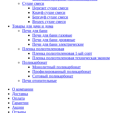
Сухие смеси
Церезит сухие смеси
Кнауф сухие смеси
Бергауф сухие смеси
Brozex сухие смеси
Товары для дачи и дома
Печи для бани
Печи для бани газовые
Печи для бани дровяные
Печи для бани электрические
Пленка полиэтиленовая
Пленка полиэтиленовая 1-ый сорт
Пленка полиэтиленовая техническая эконом
Поликарбонат
Монолитный поликарбонат
Профилированный поликарбонат
Сотовый поликарбонат
Печи отопительные
О компании
Доставка
Оплата
Гарантии
Акции
Отзывы