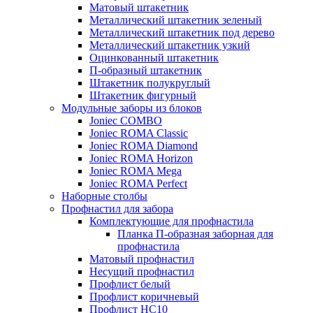
Матовый штакетник
Металлический штакетник зеленый
Металлический штакетник под дерево
Металлический штакетник узкий
Оцинкованный штакетник
П-образный штакетник
Штакетник полукруглый
Штакетник фигурный
Модульные заборы из блоков
Joniec COMBO
Joniec ROMA Classic
Joniec ROMA Diamond
Joniec ROMA Horizon
Joniec ROMA Mega
Joniec ROMA Perfect
Наборные столбы
Профнастил для забора
Комплектующие для профнастила
Планка П-образная заборная для
профнастила
Матовый профнастил
Несущий профнастил
Профлист белый
Профлист коричневый
Профлист НС10