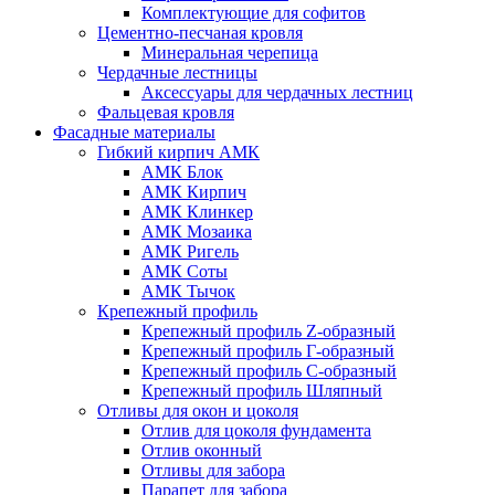
Комплектующие для софитов
Цементно-песчаная кровля
Минеральная черепица
Чердачные лестницы
Аксессуары для чердачных лестниц
Фальцевая кровля
Фасадные материалы
Гибкий кирпич АМК
АМК Блок
АМК Кирпич
АМК Клинкер
АМК Мозаика
АМК Ригель
АМК Соты
АМК Тычок
Крепежный профиль
Крепежный профиль Z-образный
Крепежный профиль Г-образный
Крепежный профиль С-образный
Крепежный профиль Шляпный
Отливы для окон и цоколя
Отлив для цоколя фундамента
Отлив оконный
Отливы для забора
Парапет для забора