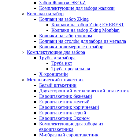
Забор Жалюзи ЭКО-Z
Комплектующие для забора жалюзи
Колпаки на забор
Колпаки на забор Zking
Колпаки на забор Zking EVEREST
Колпаки на забор Zking Monblan
Колпаки на забор эконом
Колпаки на столбы для забора из металла
Колпаки полимерные на забор
Комплектующие для забора
Трубы для забора
Труба нкт
Труба профильная
Х-кронштейн
Металлический штакетник
Белый штакетник
Двухсторонний металлический штакетник
Евроштакетник бежевый
Евроштакетник желтый
Евроштакетник коричневый
Евроштакетник серый
Евроштакетник Эконом
Комплектующие для забора из
евроштакетника
М-образный евроштакетник