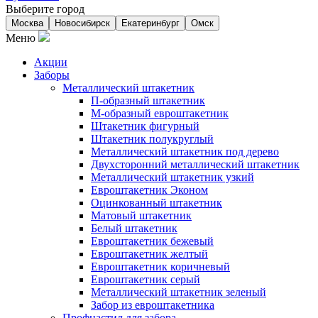
Выберите город
Москва
Новосибирск
Екатеринбург
Омск
Меню
Акции
Заборы
Металлический штакетник
П-образный штакетник
М-образный евроштакетник
Штакетник фигурный
Штакетник полукруглый
Металлический штакетник под дерево
Двухсторонний металлический штакетник
Металлический штакетник узкий
Евроштакетник Эконом
Оцинкованный штакетник
Матовый штакетник
Белый штакетник
Евроштакетник бежевый
Евроштакетник желтый
Евроштакетник коричневый
Евроштакетник серый
Металлический штакетник зеленый
Забор из евроштакетника
Профнастил для забора