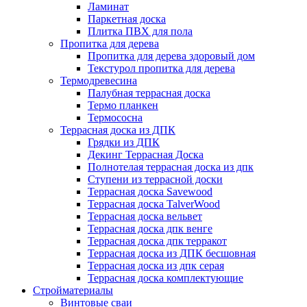
Ламинат
Паркетная доска
Плитка ПВХ для пола
Пропитка для дерева
Пропитка для дерева здоровый дом
Текстурол пропитка для дерева
Термодревесина
Палубная террасная доска
Термо планкен
Термососна
Террасная доска из ДПК
Грядки из ДПК
Декинг Террасная Доска
Полнотелая террасная доска из дпк
Ступени из террасной доски
Террасная доска Savewood
Террасная доска TalverWood
Террасная доска вельвет
Террасная доска дпк венге
Террасная доска дпк терракот
Террасная доска из ДПК бесшовная
Террасная доска из дпк серая
Террасная доска комплектующие
Стройматериалы
Винтовые сваи