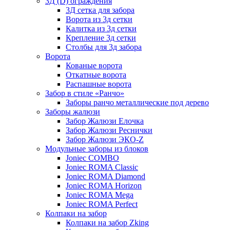
3Д (D) ограждения
3Д сетка для забора
Ворота из 3д сетки
Калитка из 3д сетки
Крепление 3д сетки
Столбы для 3д забора
Ворота
Кованые ворота
Откатные ворота
Распашные ворота
Забор в стиле «Ранчо»
Заборы ранчо металлические под дерево
Заборы жалюзи
Забор Жалюзи Елочка
Забор Жалюзи Реснички
Забор Жалюзи ЭКО-Z
Модульные заборы из блоков
Joniec COMBO
Joniec ROMA Classic
Joniec ROMA Diamond
Joniec ROMA Horizon
Joniec ROMA Mega
Joniec ROMA Perfect
Колпаки на забор
Колпаки на забор Zking