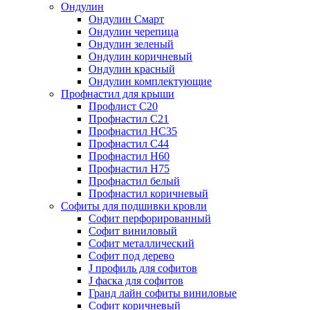
Ондулин
Ондулин Смарт
Ондулин черепица
Ондулин зеленый
Ондулин коричневый
Ондулин красный
Ондулин комплектующие
Профнастил для крыши
Профлист С20
Профнастил С21
Профнастил НС35
Профнастил С44
Профнастил Н60
Профнастил Н75
Профнастил белый
Профнастил коричневый
Софиты для подшивки кровли
Cофит перфорированный
Софит виниловый
Софит металлический
Софит под дерево
J профиль для софитов
J фаска для софитов
Гранд лайн софиты виниловые
Софит коричневый