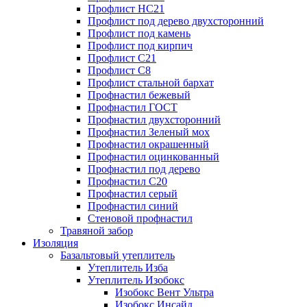
Профлист НС21
Профлист под дерево двухсторонний
Профлист под камень
Профлист под кирпич
Профлист С21
Профлист С8
Профлист стальной бархат
Профнастил бежевый
Профнастил ГОСТ
Профнастил двухсторонний
Профнастил Зеленый мох
Профнастил окрашенный
Профнастил оцинкованный
Профнастил под дерево
Профнастил С20
Профнастил серый
Профнастил синий
Стеновой профнастил
Травяной забор
Изоляция
Базальтовый утеплитель
Утеплитель Изба
Утеплитель Изобокс
Изобокс Вент Ультра
Изобокс Инсайд