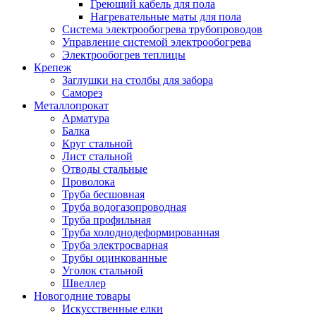
Греющий кабель для пола
Нагревательные маты для пола
Система электрообогрева трубопроводов
Управление системой электрообогрева
Электрообогрев теплицы
Крепеж
Заглушки на столбы для забора
Саморез
Металлопрокат
Арматура
Балка
Круг стальной
Лист стальной
Отводы стальные
Проволока
Труба бесшовная
Труба водогазопроводная
Труба профильная
Труба холоднодеформированная
Труба электросварная
Трубы оцинкованные
Уголок стальной
Швеллер
Новогодние товары
Искусственные елки