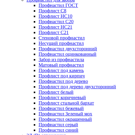
Профнастил ГОСТ
Профлист С8
Профлист НС10
Профнастил С20
Профлист НС21
Профлист С21
Стеновой профнастил
Несущий профнастил
Профнастил двухсторонний
Профнастил оцинкованный
Забор из профнастила
Матовый профнастил
Профлист под камень
Профлист под кирпич
Профнастил под дерево
Профлист под дерево двухсторонний
Профлист белый
Профлист коричневый
Профлист стальной бархат
Профнастил бежевый
Профнастил Зеленый мох
Профнастил окрашенный
Профнастил серый
Профнастил синий