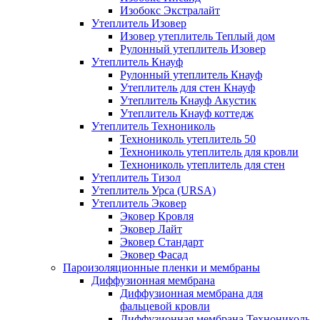
Изобокс Экстралайт
Утеплитель Изовер
Изовер утеплитель Теплый дом
Рулонный утеплитель Изовер
Утеплитель Кнауф
Рулонный утеплитель Кнауф
Утеплитель для стен Кнауф
Утеплитель Кнауф Акустик
Утеплитель Кнауф коттедж
Утеплитель Технониколь
Технониколь утеплитель 50
Технониколь утеплитель для кровли
Технониколь утеплитель для стен
Утеплитель Тизол
Утеплитель Урса (URSA)
Утеплитель Эковер
Эковер Кровля
Эковер Лайт
Эковер Стандарт
Эковер Фасад
Пароизоляционные пленки и мембраны
Диффузионная мембрана
Диффузионная мембрана для
фальцевой кровли
Диффузионная мембрана Технониколь