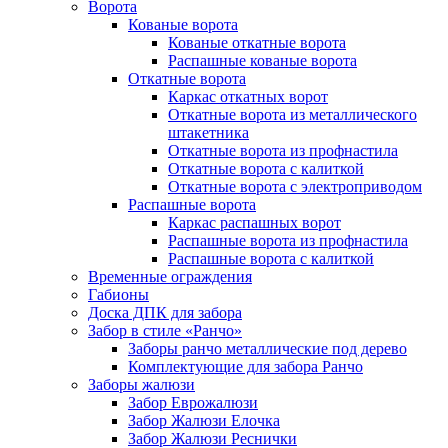
Ворота
Кованые ворота
Кованые откатные ворота
Распашные кованые ворота
Откатные ворота
Каркас откатных ворот
Откатные ворота из металлического
штакетника
Откатные ворота из профнастила
Откатные ворота с калиткой
Откатные ворота с электроприводом
Распашные ворота
Каркас распашных ворот
Распашные ворота из профнастила
Распашные ворота с калиткой
Временные ограждения
Габионы
Доска ДПК для забора
Забор в стиле «Ранчо»
Заборы ранчо металлические под дерево
Комплектующие для забора Ранчо
Заборы жалюзи
Забор Еврожалюзи
Забор Жалюзи Елочка
Забор Жалюзи Реснички