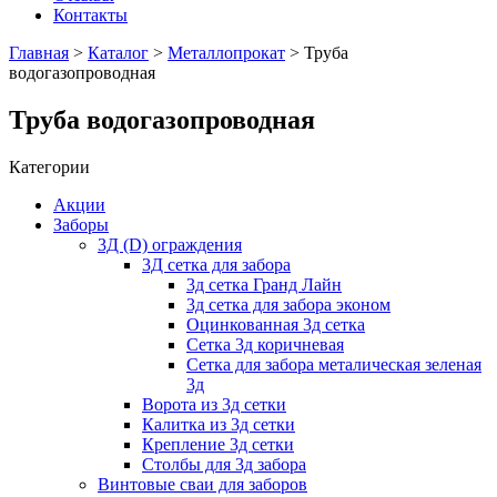
Контакты
Главная
>
Каталог
>
Металлопрокат
> Труба
водогазопроводная
Труба водогазопроводная
Категории
Акции
Заборы
3Д (D) ограждения
3Д сетка для забора
3д сетка Гранд Лайн
3д сетка для забора эконом
Оцинкованная 3д сетка
Сетка 3д коричневая
Сетка для забора металическая зеленая
3д
Ворота из 3д сетки
Калитка из 3д сетки
Крепление 3д сетки
Столбы для 3д забора
Винтовые сваи для заборов