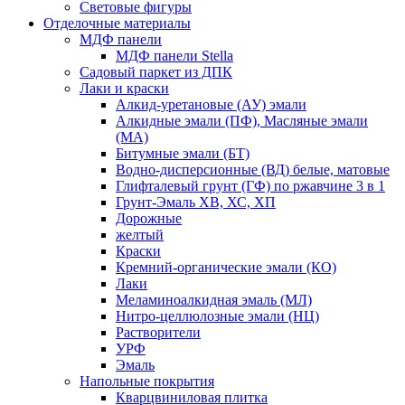
Световые фигуры
Отделочные материалы
МДФ панели
МДФ панели Stella
Садовый паркет из ДПК
Лаки и краски
Алкид-уретановые (АУ) эмали
Алкидные эмали (ПФ), Масляные эмали
(МА)
Битумные эмали (БТ)
Водно-дисперсионные (ВД) белые, матовые
Глифталевый грунт (ГФ) по ржавчине 3 в 1
Грунт-Эмаль ХВ, ХС, ХП
Дорожные
желтый
Краски
Кремний-органические эмали (КО)
Лаки
Меламиноалкидная эмаль (МЛ)
Нитро-целлюлозные эмали (НЦ)
Растворители
УРФ
Эмаль
Напольные покрытия
Кварцвиниловая плитка