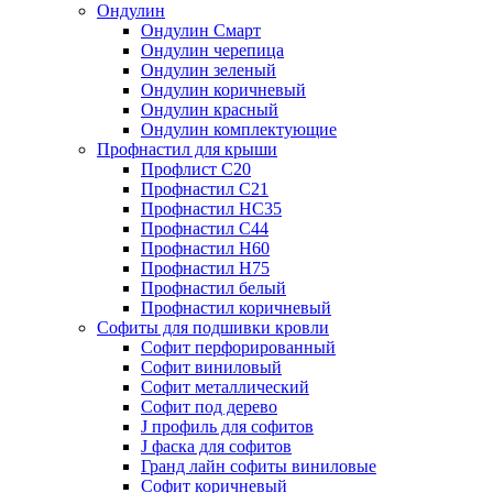
Ондулин
Ондулин Смарт
Ондулин черепица
Ондулин зеленый
Ондулин коричневый
Ондулин красный
Ондулин комплектующие
Профнастил для крыши
Профлист С20
Профнастил С21
Профнастил НС35
Профнастил С44
Профнастил Н60
Профнастил Н75
Профнастил белый
Профнастил коричневый
Софиты для подшивки кровли
Cофит перфорированный
Софит виниловый
Софит металлический
Софит под дерево
J профиль для софитов
J фаска для софитов
Гранд лайн софиты виниловые
Софит коричневый