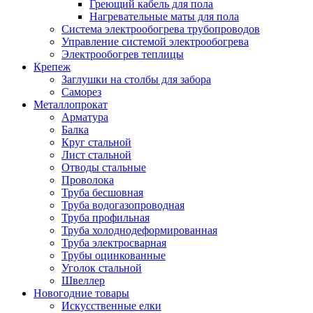
Греющий кабель для пола
Нагревательные маты для пола
Система электрообогрева трубопроводов
Управление системой электрообогрева
Электрообогрев теплицы
Крепеж
Заглушки на столбы для забора
Саморез
Металлопрокат
Арматура
Балка
Круг стальной
Лист стальной
Отводы стальные
Проволока
Труба бесшовная
Труба водогазопроводная
Труба профильная
Труба холоднодеформированная
Труба электросварная
Трубы оцинкованные
Уголок стальной
Швеллер
Новогодние товары
Искусственные елки