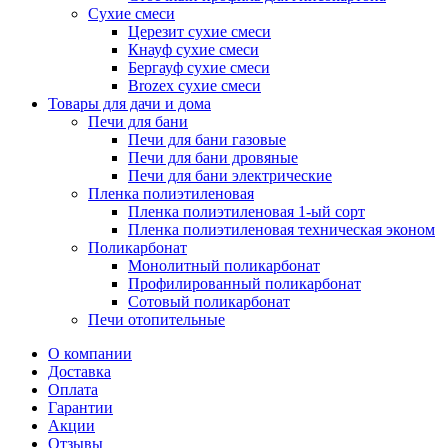
Сухие смеси
Церезит сухие смеси
Кнауф сухие смеси
Бергауф сухие смеси
Brozex сухие смеси
Товары для дачи и дома
Печи для бани
Печи для бани газовые
Печи для бани дровяные
Печи для бани электрические
Пленка полиэтиленовая
Пленка полиэтиленовая 1-ый сорт
Пленка полиэтиленовая техническая эконом
Поликарбонат
Монолитный поликарбонат
Профилированный поликарбонат
Сотовый поликарбонат
Печи отопительные
О компании
Доставка
Оплата
Гарантии
Акции
Отзывы