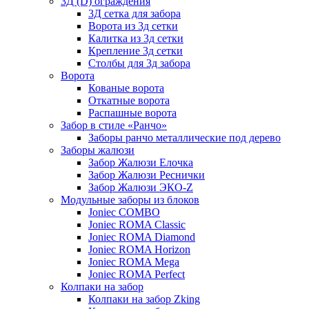
3Д (D) ограждения
3Д сетка для забора
Ворота из 3д сетки
Калитка из 3д сетки
Крепление 3д сетки
Столбы для 3д забора
Ворота
Кованые ворота
Откатные ворота
Распашные ворота
Забор в стиле «Ранчо»
Заборы ранчо металлические под дерево
Заборы жалюзи
Забор Жалюзи Елочка
Забор Жалюзи Реснички
Забор Жалюзи ЭКО-Z
Модульные заборы из блоков
Joniec COMBO
Joniec ROMA Classic
Joniec ROMA Diamond
Joniec ROMA Horizon
Joniec ROMA Mega
Joniec ROMA Perfect
Колпаки на забор
Колпаки на забор Zking