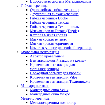
Водосточная система Металлпрофиль
Гибкая черепица
Однослойная гибкая черепица
Двухслойная гибкая черепица
Гибкая черепица Docke
Гибкая черепица Тегола
Гибкая черепица Технониколь
Мягкая кровля Тегола (Tegola)
Катепал мягкая кровля
Мягкая кровля зелёная
Мягкая кровля коричневая
Комплектующие для гибкой черепицы
Кровельная вентиляция
Аэратор кровельный
Вентиляционный выход на крышу
Кровельная вентиляция для
металлочерепицы
Проходной элемент для кровли
Кровельная вентиляция Vilpe
Кровельная вентиляция Технониколь
Мансардные окна
Мансардные окна Velux
Мансардные окна Факро
Металлочерепица
Металлочерепица полиэстер