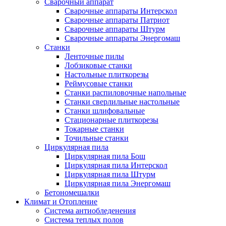
Сварочный аппарат
Сварочные аппараты Интерскол
Сварочные аппараты Патриот
Сварочные аппараты Штурм
Сварочные аппараты Энергомаш
Станки
Ленточные пилы
Лобзиковые станки
Настольные плиткорезы
Реймусовые станки
Станки распиловочные напольные
Станки сверлильные настольные
Станки шлифовальные
Стационарные плиткорезы
Токарные станки
Точильные станки
Циркулярная пила
Циркулярная пила Бош
Циркулярная пила Интерскол
Циркулярная пила Штурм
Циркулярная пила Энергомаш
Бетономешалки
Климат и Отопление
Система антиобледенения
Система теплых полов