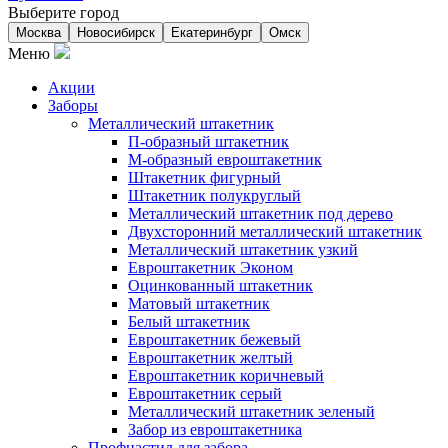
Выберите город
Москва
Новосибирск
Екатеринбург
Омск
Меню
Акции
Заборы
Металлический штакетник
П-образный штакетник
М-образный евроштакетник
Штакетник фигурный
Штакетник полукруглый
Металлический штакетник под дерево
Двухсторонний металлический штакетник
Металлический штакетник узкий
Евроштакетник Эконом
Оцинкованный штакетник
Матовый штакетник
Белый штакетник
Евроштакетник бежевый
Евроштакетник желтый
Евроштакетник коричневый
Евроштакетник серый
Металлический штакетник зеленый
Забор из евроштакетника
Профнастил для забора