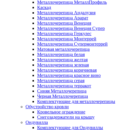
Металлочерепица МеталлПрофиль
Каскад
Металлочерепица Андалузия
Металлочерепица Арарат
Металлочерепица Венеция
Металлочерепица Венеция Супер
Металлочерепица Геркулес
Металлочерепица Монтеррей
Металлочерепица Супермонтеррей
Матовая металлочерепица
Металлочерепица белая
Металлочерепица желтая
Металлочерепица зеленая
Металлочерепица коричневая
Металлочерепица красное вино
Металлочерепица серая
Металлочерепица терракот
Синяя Металлочерепица
Черная Металлочерепица
Комплектующие для металлочерепицы
Обустройство кровли
Кровельное ограждение
Снегозадержатели на крышу
Ондувилла
Комплектующие для Ондувиллы