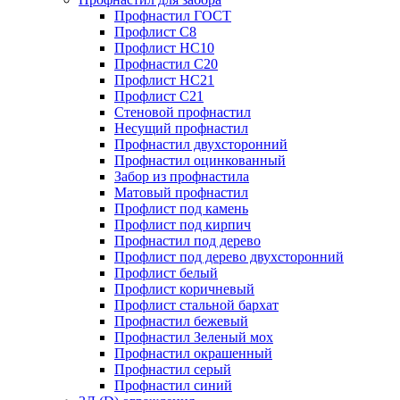
Профнастил ГОСТ
Профлист С8
Профлист НС10
Профнастил С20
Профлист НС21
Профлист С21
Стеновой профнастил
Несущий профнастил
Профнастил двухсторонний
Профнастил оцинкованный
Забор из профнастила
Матовый профнастил
Профлист под камень
Профлист под кирпич
Профнастил под дерево
Профлист под дерево двухсторонний
Профлист белый
Профлист коричневый
Профлист стальной бархат
Профнастил бежевый
Профнастил Зеленый мох
Профнастил окрашенный
Профнастил серый
Профнастил синий