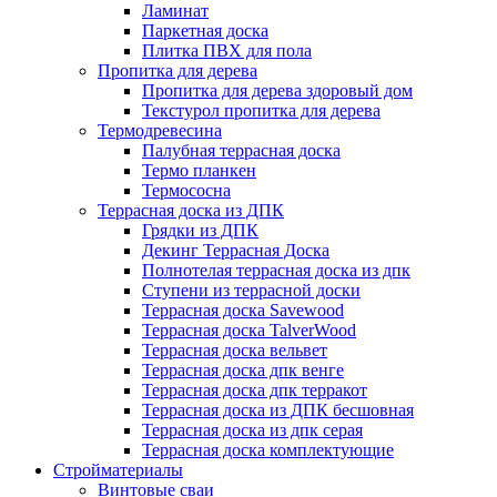
Ламинат
Паркетная доска
Плитка ПВХ для пола
Пропитка для дерева
Пропитка для дерева здоровый дом
Текстурол пропитка для дерева
Термодревесина
Палубная террасная доска
Термо планкен
Термососна
Террасная доска из ДПК
Грядки из ДПК
Декинг Террасная Доска
Полнотелая террасная доска из дпк
Ступени из террасной доски
Террасная доска Savewood
Террасная доска TalverWood
Террасная доска вельвет
Террасная доска дпк венге
Террасная доска дпк терракот
Террасная доска из ДПК бесшовная
Террасная доска из дпк серая
Террасная доска комплектующие
Стройматериалы
Винтовые сваи