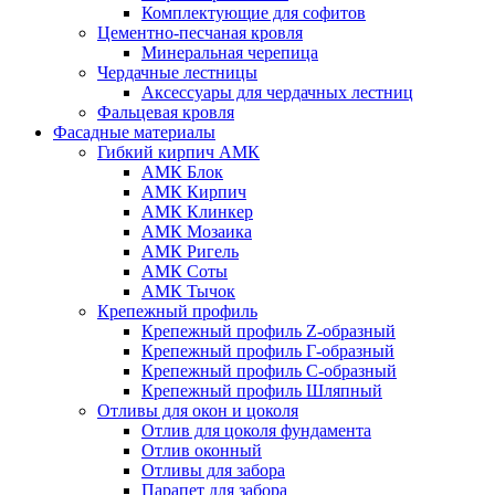
Комплектующие для софитов
Цементно-песчаная кровля
Минеральная черепица
Чердачные лестницы
Аксессуары для чердачных лестниц
Фальцевая кровля
Фасадные материалы
Гибкий кирпич АМК
АМК Блок
АМК Кирпич
АМК Клинкер
АМК Мозаика
АМК Ригель
АМК Соты
АМК Тычок
Крепежный профиль
Крепежный профиль Z-образный
Крепежный профиль Г-образный
Крепежный профиль С-образный
Крепежный профиль Шляпный
Отливы для окон и цоколя
Отлив для цоколя фундамента
Отлив оконный
Отливы для забора
Парапет для забора