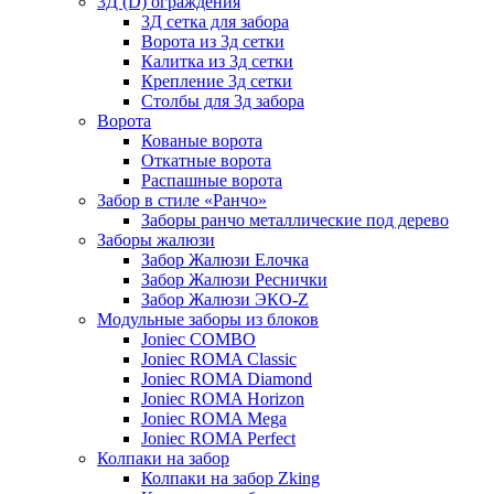
3Д (D) ограждения
3Д сетка для забора
Ворота из 3д сетки
Калитка из 3д сетки
Крепление 3д сетки
Столбы для 3д забора
Ворота
Кованые ворота
Откатные ворота
Распашные ворота
Забор в стиле «Ранчо»
Заборы ранчо металлические под дерево
Заборы жалюзи
Забор Жалюзи Елочка
Забор Жалюзи Реснички
Забор Жалюзи ЭКО-Z
Модульные заборы из блоков
Joniec COMBO
Joniec ROMA Classic
Joniec ROMA Diamond
Joniec ROMA Horizon
Joniec ROMA Mega
Joniec ROMA Perfect
Колпаки на забор
Колпаки на забор Zking