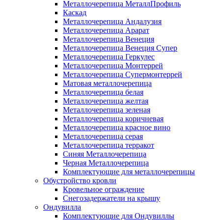
Металлочерепица МеталлПрофиль
Каскад
Металлочерепица Андалузия
Металлочерепица Арарат
Металлочерепица Венеция
Металлочерепица Венеция Супер
Металлочерепица Геркулес
Металлочерепица Монтеррей
Металлочерепица Супермонтеррей
Матовая металлочерепица
Металлочерепица белая
Металлочерепица желтая
Металлочерепица зеленая
Металлочерепица коричневая
Металлочерепица красное вино
Металлочерепица серая
Металлочерепица терракот
Синяя Металлочерепица
Черная Металлочерепица
Комплектующие для металлочерепицы
Обустройство кровли
Кровельное ограждение
Снегозадержатели на крышу
Ондувилла
Комплектующие для Ондувиллы