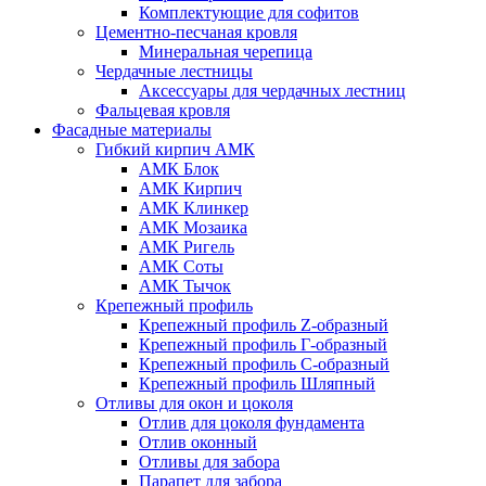
Комплектующие для софитов
Цементно-песчаная кровля
Минеральная черепица
Чердачные лестницы
Аксессуары для чердачных лестниц
Фальцевая кровля
Фасадные материалы
Гибкий кирпич АМК
АМК Блок
АМК Кирпич
АМК Клинкер
АМК Мозаика
АМК Ригель
АМК Соты
АМК Тычок
Крепежный профиль
Крепежный профиль Z-образный
Крепежный профиль Г-образный
Крепежный профиль С-образный
Крепежный профиль Шляпный
Отливы для окон и цоколя
Отлив для цоколя фундамента
Отлив оконный
Отливы для забора
Парапет для забора