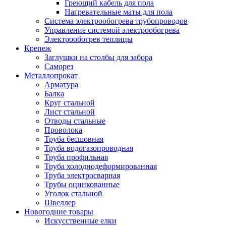
Греющий кабель для пола
Нагревательные маты для пола
Система электрообогрева трубопроводов
Управление системой электрообогрева
Электрообогрев теплицы
Крепеж
Заглушки на столбы для забора
Саморез
Металлопрокат
Арматура
Балка
Круг стальной
Лист стальной
Отводы стальные
Проволока
Труба бесшовная
Труба водогазопроводная
Труба профильная
Труба холоднодеформированная
Труба электросварная
Трубы оцинкованные
Уголок стальной
Швеллер
Новогодние товары
Искусственные елки