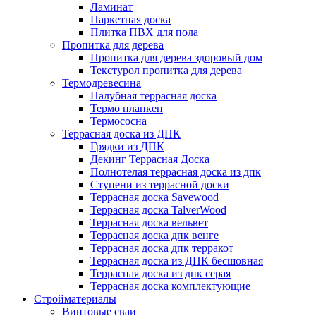
Ламинат
Паркетная доска
Плитка ПВХ для пола
Пропитка для дерева
Пропитка для дерева здоровый дом
Текстурол пропитка для дерева
Термодревесина
Палубная террасная доска
Термо планкен
Термососна
Террасная доска из ДПК
Грядки из ДПК
Декинг Террасная Доска
Полнотелая террасная доска из дпк
Ступени из террасной доски
Террасная доска Savewood
Террасная доска TalverWood
Террасная доска вельвет
Террасная доска дпк венге
Террасная доска дпк терракот
Террасная доска из ДПК бесшовная
Террасная доска из дпк серая
Террасная доска комплектующие
Стройматериалы
Винтовые сваи