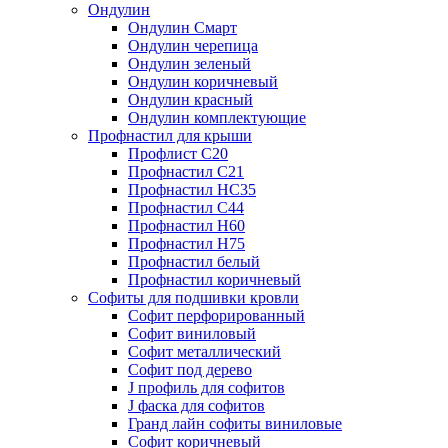
Ондулин
Ондулин Смарт
Ондулин черепица
Ондулин зеленый
Ондулин коричневый
Ондулин красный
Ондулин комплектующие
Профнастил для крыши
Профлист С20
Профнастил С21
Профнастил НС35
Профнастил С44
Профнастил Н60
Профнастил Н75
Профнастил белый
Профнастил коричневый
Софиты для подшивки кровли
Cофит перфорированный
Софит виниловый
Софит металлический
Софит под дерево
J профиль для софитов
J фаска для софитов
Гранд лайн софиты виниловые
Софит коричневый