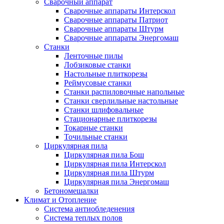
Сварочный аппарат
Сварочные аппараты Интерскол
Сварочные аппараты Патриот
Сварочные аппараты Штурм
Сварочные аппараты Энергомаш
Станки
Ленточные пилы
Лобзиковые станки
Настольные плиткорезы
Реймусовые станки
Станки распиловочные напольные
Станки сверлильные настольные
Станки шлифовальные
Стационарные плиткорезы
Токарные станки
Точильные станки
Циркулярная пила
Циркулярная пила Бош
Циркулярная пила Интерскол
Циркулярная пила Штурм
Циркулярная пила Энергомаш
Бетономешалки
Климат и Отопление
Система антиобледенения
Система теплых полов