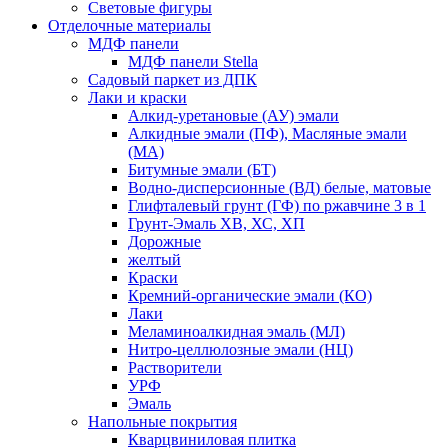
Световые фигуры
Отделочные материалы
МДФ панели
МДФ панели Stella
Садовый паркет из ДПК
Лаки и краски
Алкид-уретановые (АУ) эмали
Алкидные эмали (ПФ), Масляные эмали
(МА)
Битумные эмали (БТ)
Водно-дисперсионные (ВД) белые, матовые
Глифталевый грунт (ГФ) по ржавчине 3 в 1
Грунт-Эмаль ХВ, ХС, ХП
Дорожные
желтый
Краски
Кремний-органические эмали (КО)
Лаки
Меламиноалкидная эмаль (МЛ)
Нитро-целлюлозные эмали (НЦ)
Растворители
УРФ
Эмаль
Напольные покрытия
Кварцвиниловая плитка