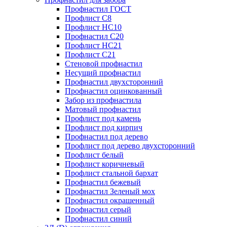
Профнастил ГОСТ
Профлист С8
Профлист НС10
Профнастил С20
Профлист НС21
Профлист С21
Стеновой профнастил
Несущий профнастил
Профнастил двухсторонний
Профнастил оцинкованный
Забор из профнастила
Матовый профнастил
Профлист под камень
Профлист под кирпич
Профнастил под дерево
Профлист под дерево двухсторонний
Профлист белый
Профлист коричневый
Профлист стальной бархат
Профнастил бежевый
Профнастил Зеленый мох
Профнастил окрашенный
Профнастил серый
Профнастил синий