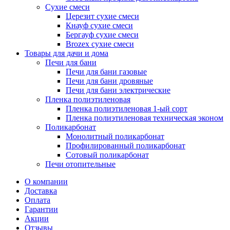
Сухие смеси
Церезит сухие смеси
Кнауф сухие смеси
Бергауф сухие смеси
Brozex сухие смеси
Товары для дачи и дома
Печи для бани
Печи для бани газовые
Печи для бани дровяные
Печи для бани электрические
Пленка полиэтиленовая
Пленка полиэтиленовая 1-ый сорт
Пленка полиэтиленовая техническая эконом
Поликарбонат
Монолитный поликарбонат
Профилированный поликарбонат
Сотовый поликарбонат
Печи отопительные
О компании
Доставка
Оплата
Гарантии
Акции
Отзывы