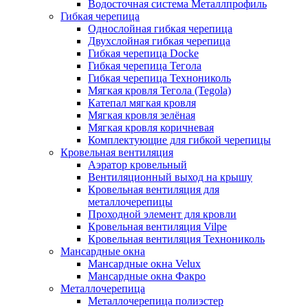
Водосточная система Металлпрофиль
Гибкая черепица
Однослойная гибкая черепица
Двухслойная гибкая черепица
Гибкая черепица Docke
Гибкая черепица Тегола
Гибкая черепица Технониколь
Мягкая кровля Тегола (Tegola)
Катепал мягкая кровля
Мягкая кровля зелёная
Мягкая кровля коричневая
Комплектующие для гибкой черепицы
Кровельная вентиляция
Аэратор кровельный
Вентиляционный выход на крышу
Кровельная вентиляция для
металлочерепицы
Проходной элемент для кровли
Кровельная вентиляция Vilpe
Кровельная вентиляция Технониколь
Мансардные окна
Мансардные окна Velux
Мансардные окна Факро
Металлочерепица
Металлочерепица полиэстер