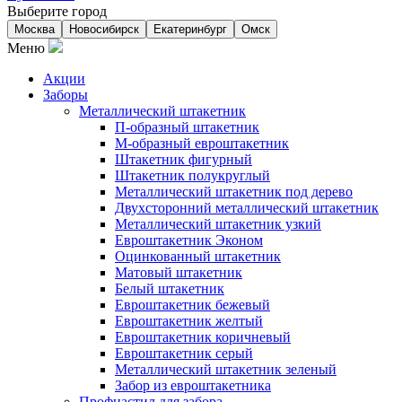
Выберите город
Москва
Новосибирск
Екатеринбург
Омск
Меню
Акции
Заборы
Металлический штакетник
П-образный штакетник
М-образный евроштакетник
Штакетник фигурный
Штакетник полукруглый
Металлический штакетник под дерево
Двухсторонний металлический штакетник
Металлический штакетник узкий
Евроштакетник Эконом
Оцинкованный штакетник
Матовый штакетник
Белый штакетник
Евроштакетник бежевый
Евроштакетник желтый
Евроштакетник коричневый
Евроштакетник серый
Металлический штакетник зеленый
Забор из евроштакетника
Профнастил для забора