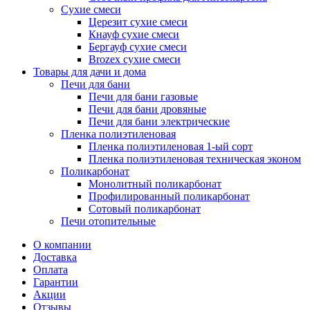
Сухие смеси
Церезит сухие смеси
Кнауф сухие смеси
Бергауф сухие смеси
Brozex сухие смеси
Товары для дачи и дома
Печи для бани
Печи для бани газовые
Печи для бани дровяные
Печи для бани электрические
Пленка полиэтиленовая
Пленка полиэтиленовая 1-ый сорт
Пленка полиэтиленовая техническая эконом
Поликарбонат
Монолитный поликарбонат
Профилированный поликарбонат
Сотовый поликарбонат
Печи отопительные
О компании
Доставка
Оплата
Гарантии
Акции
Отзывы