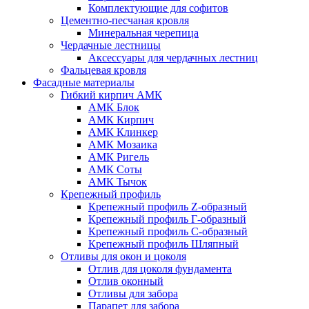
Комплектующие для софитов
Цементно-песчаная кровля
Минеральная черепица
Чердачные лестницы
Аксессуары для чердачных лестниц
Фальцевая кровля
Фасадные материалы
Гибкий кирпич АМК
АМК Блок
АМК Кирпич
АМК Клинкер
АМК Мозаика
АМК Ригель
АМК Соты
АМК Тычок
Крепежный профиль
Крепежный профиль Z-образный
Крепежный профиль Г-образный
Крепежный профиль С-образный
Крепежный профиль Шляпный
Отливы для окон и цоколя
Отлив для цоколя фундамента
Отлив оконный
Отливы для забора
Парапет для забора