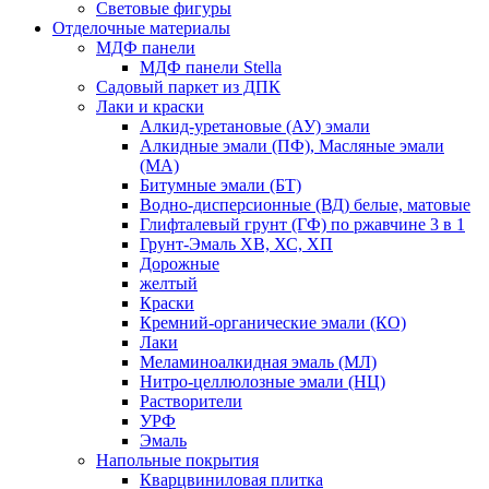
Световые фигуры
Отделочные материалы
МДФ панели
МДФ панели Stella
Садовый паркет из ДПК
Лаки и краски
Алкид-уретановые (АУ) эмали
Алкидные эмали (ПФ), Масляные эмали
(МА)
Битумные эмали (БТ)
Водно-дисперсионные (ВД) белые, матовые
Глифталевый грунт (ГФ) по ржавчине 3 в 1
Грунт-Эмаль ХВ, ХС, ХП
Дорожные
желтый
Краски
Кремний-органические эмали (КО)
Лаки
Меламиноалкидная эмаль (МЛ)
Нитро-целлюлозные эмали (НЦ)
Растворители
УРФ
Эмаль
Напольные покрытия
Кварцвиниловая плитка