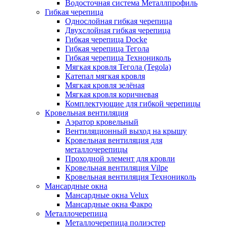
Водосточная система Металлпрофиль
Гибкая черепица
Однослойная гибкая черепица
Двухслойная гибкая черепица
Гибкая черепица Docke
Гибкая черепица Тегола
Гибкая черепица Технониколь
Мягкая кровля Тегола (Tegola)
Катепал мягкая кровля
Мягкая кровля зелёная
Мягкая кровля коричневая
Комплектующие для гибкой черепицы
Кровельная вентиляция
Аэратор кровельный
Вентиляционный выход на крышу
Кровельная вентиляция для
металлочерепицы
Проходной элемент для кровли
Кровельная вентиляция Vilpe
Кровельная вентиляция Технониколь
Мансардные окна
Мансардные окна Velux
Мансардные окна Факро
Металлочерепица
Металлочерепица полиэстер