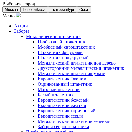
Выберите город
Москва
Новосибирск
Екатеринбург
Омск
Меню
Акции
Заборы
Металлический штакетник
П-образный штакетник
М-образный евроштакетник
Штакетник фигурный
Штакетник полукруглый
Металлический штакетник под дерево
Двухсторонний металлический штакетник
Металлический штакетник узкий
Евроштакетник Эконом
Оцинкованный штакетник
Матовый штакетник
Белый штакетник
Евроштакетник бежевый
Евроштакетник желтый
Евроштакетник коричневый
Евроштакетник серый
Металлический штакетник зеленый
Забор из евроштакетника
Профнастил для забора