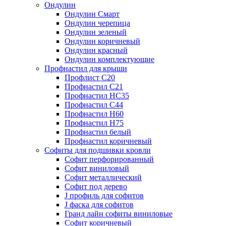
Ондулин
Ондулин Смарт
Ондулин черепица
Ондулин зеленый
Ондулин коричневый
Ондулин красный
Ондулин комплектующие
Профнастил для крыши
Профлист С20
Профнастил С21
Профнастил НС35
Профнастил С44
Профнастил Н60
Профнастил Н75
Профнастил белый
Профнастил коричневый
Софиты для подшивки кровли
Cофит перфорированный
Софит виниловый
Софит металлический
Софит под дерево
J профиль для софитов
J фаска для софитов
Гранд лайн софиты виниловые
Софит коричневый