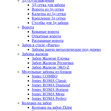
3Д (D) ограждения
3Д сетка для забора
Ворота из 3д сетки
Калитка из 3д сетки
Крепление 3д сетки
Столбы для 3д забора
Ворота
Кованые ворота
Откатные ворота
Распашные ворота
Забор в стиле «Ранчо»
Заборы ранчо металлические под дерево
Заборы жалюзи
Забор Жалюзи Елочка
Забор Жалюзи Реснички
Забор Жалюзи ЭКО-Z
Модульные заборы из блоков
Joniec COMBO
Joniec ROMA Classic
Joniec ROMA Diamond
Joniec ROMA Horizon
Joniec ROMA Mega
Joniec ROMA Perfect
Колпаки на забор
Колпаки на забор Zking