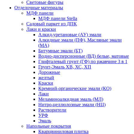
Световые фигуры
Отделочные материалы
МДФ панели
МДФ панели Stella
Садовый паркет из ДПК
Лаки и краски
Алкид-уретановые (АУ) эмали
Алкидные эмали (ПФ), Масляные эмали
(МА)
Битумные эмали (БТ)
Водно-дисперсионные (ВД) белые, матовые
Глифталевый грунт (ГФ) по ржавчине 3 в 1
Грунт-Эмаль ХВ, ХС, ХП
Дорожные
желтый
Краски
Кремний-органические эмали (КО)
Лаки
Меламиноалкидная эмаль (МЛ)
Нитро-целлюлозные эмали (НЦ)
Растворители
УРФ
Эмаль
Напольные покрытия
Кварцвиниловая плитка