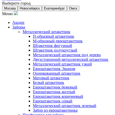
Выберите город
Москва
Новосибирск
Екатеринбург
Омск
Меню
Акции
Заборы
Металлический штакетник
П-образный штакетник
М-образный евроштакетник
Штакетник фигурный
Штакетник полукруглый
Металлический штакетник под дерево
Двухсторонний металлический штакетник
Металлический штакетник узкий
Евроштакетник Эконом
Оцинкованный штакетник
Матовый штакетник
Белый штакетник
Евроштакетник бежевый
Евроштакетник желтый
Евроштакетник коричневый
Евроштакетник серый
Металлический штакетник зеленый
Забор из евроштакетника
Профнастил для забора