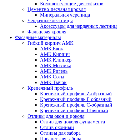
Комплектующие для софитов
Цементно-песчаная кровля
Минеральная черепица
Чердачные лестницы
Аксессуары для чердачных лестниц
Фальцевая кровля
Фасадные материалы
Гибкий кирпич АМК
АМК Блок
АМК Кирпич
АМК Клинкер
АМК Мозаика
АМК Ригель
АМК Соты
АМК Тычок
Крепежный профиль
Крепежный профиль Z-образный
Крепежный профиль Г-образный
Крепежный профиль С-образный
Крепежный профиль Шляпный
Отливы для окон и цоколя
Отлив для цоколя фундамента
Отлив оконный
Отливы для забора
Парапет для забора