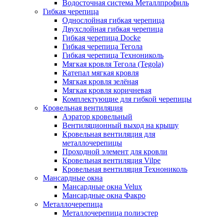
Водосточная система Металлпрофиль
Гибкая черепица
Однослойная гибкая черепица
Двухслойная гибкая черепица
Гибкая черепица Docke
Гибкая черепица Тегола
Гибкая черепица Технониколь
Мягкая кровля Тегола (Tegola)
Катепал мягкая кровля
Мягкая кровля зелёная
Мягкая кровля коричневая
Комплектующие для гибкой черепицы
Кровельная вентиляция
Аэратор кровельный
Вентиляционный выход на крышу
Кровельная вентиляция для
металлочерепицы
Проходной элемент для кровли
Кровельная вентиляция Vilpe
Кровельная вентиляция Технониколь
Мансардные окна
Мансардные окна Velux
Мансардные окна Факро
Металлочерепица
Металлочерепица полиэстер