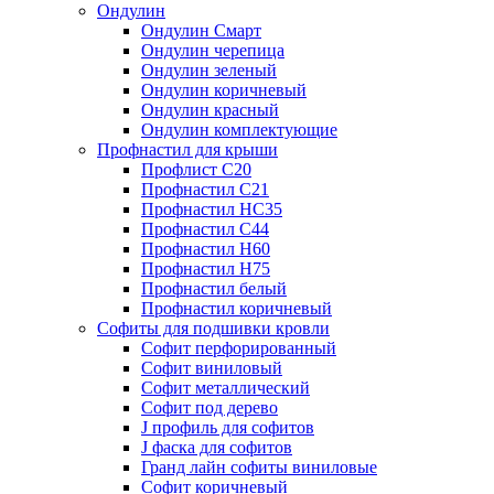
Ондулин
Ондулин Смарт
Ондулин черепица
Ондулин зеленый
Ондулин коричневый
Ондулин красный
Ондулин комплектующие
Профнастил для крыши
Профлист С20
Профнастил С21
Профнастил НС35
Профнастил С44
Профнастил Н60
Профнастил Н75
Профнастил белый
Профнастил коричневый
Софиты для подшивки кровли
Cофит перфорированный
Софит виниловый
Софит металлический
Софит под дерево
J профиль для софитов
J фаска для софитов
Гранд лайн софиты виниловые
Софит коричневый