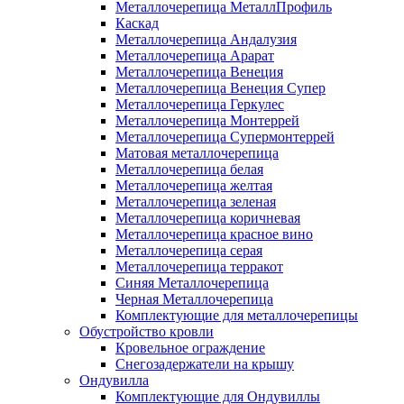
Металлочерепица МеталлПрофиль
Каскад
Металлочерепица Андалузия
Металлочерепица Арарат
Металлочерепица Венеция
Металлочерепица Венеция Супер
Металлочерепица Геркулес
Металлочерепица Монтеррей
Металлочерепица Супермонтеррей
Матовая металлочерепица
Металлочерепица белая
Металлочерепица желтая
Металлочерепица зеленая
Металлочерепица коричневая
Металлочерепица красное вино
Металлочерепица серая
Металлочерепица терракот
Синяя Металлочерепица
Черная Металлочерепица
Комплектующие для металлочерепицы
Обустройство кровли
Кровельное ограждение
Снегозадержатели на крышу
Ондувилла
Комплектующие для Ондувиллы