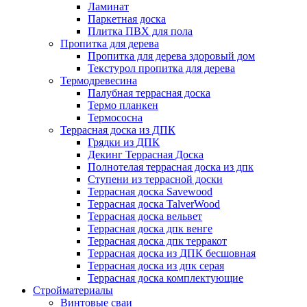
Ламинат
Паркетная доска
Плитка ПВХ для пола
Пропитка для дерева
Пропитка для дерева здоровый дом
Текстурол пропитка для дерева
Термодревесина
Палубная террасная доска
Термо планкен
Термососна
Террасная доска из ДПК
Грядки из ДПК
Декинг Террасная Доска
Полнотелая террасная доска из дпк
Ступени из террасной доски
Террасная доска Savewood
Террасная доска TalverWood
Террасная доска вельвет
Террасная доска дпк венге
Террасная доска дпк терракот
Террасная доска из ДПК бесшовная
Террасная доска из дпк серая
Террасная доска комплектующие
Стройматериалы
Винтовые сваи