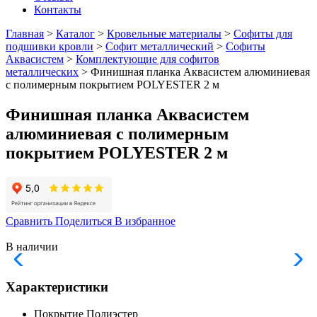
Контакты
Главная
>
Каталог
>
Кровельные материалы
>
Софиты для
подшивки кровли
>
Софит металлический
>
Софиты
Аквасистем
>
Комплектующие для софитов
металлических
> Финишная планка Аквасистем алюминиевая
с полимерным покрытием POLYESTER 2 м
Финишная планка Аквасистем
алюминиевая с полимерным
покрытием POLYESTER 2 м
Сравнить
Поделиться
В избранное
В наличии
Характеристики
Покрытие
Полиэстер