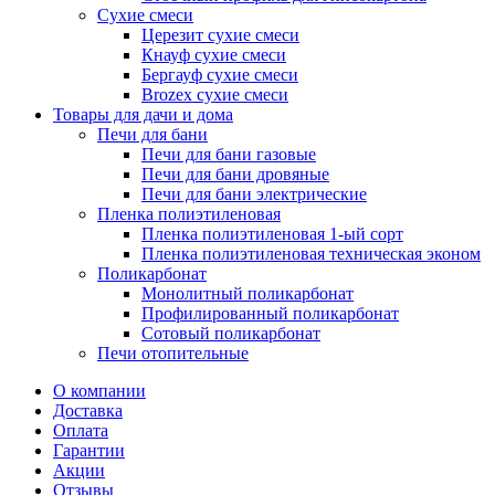
Сухие смеси
Церезит сухие смеси
Кнауф сухие смеси
Бергауф сухие смеси
Brozex сухие смеси
Товары для дачи и дома
Печи для бани
Печи для бани газовые
Печи для бани дровяные
Печи для бани электрические
Пленка полиэтиленовая
Пленка полиэтиленовая 1-ый сорт
Пленка полиэтиленовая техническая эконом
Поликарбонат
Монолитный поликарбонат
Профилированный поликарбонат
Сотовый поликарбонат
Печи отопительные
О компании
Доставка
Оплата
Гарантии
Акции
Отзывы