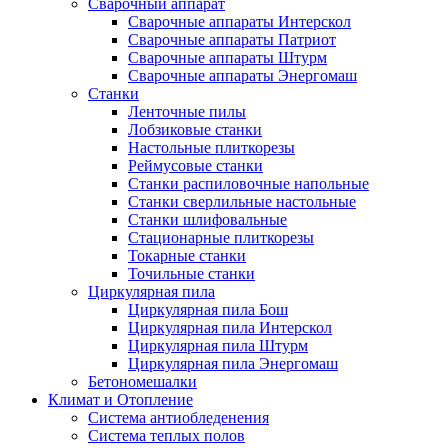
Сварочный аппарат
Сварочные аппараты Интерскол
Сварочные аппараты Патриот
Сварочные аппараты Штурм
Сварочные аппараты Энергомаш
Станки
Ленточные пилы
Лобзиковые станки
Настольные плиткорезы
Реймусовые станки
Станки распиловочные напольные
Станки сверлильные настольные
Станки шлифовальные
Стационарные плиткорезы
Токарные станки
Точильные станки
Циркулярная пила
Циркулярная пила Бош
Циркулярная пила Интерскол
Циркулярная пила Штурм
Циркулярная пила Энергомаш
Бетономешалки
Климат и Отопление
Система антиобледенения
Система теплых полов