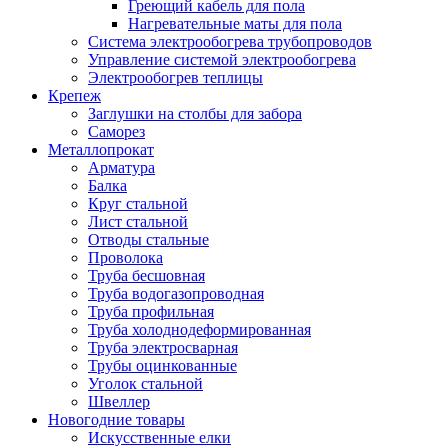
Греющий кабель для пола
Нагревательные маты для пола
Система электрообогрева трубопроводов
Управление системой электрообогрева
Электрообогрев теплицы
Крепеж
Заглушки на столбы для забора
Саморез
Металлопрокат
Арматура
Балка
Круг стальной
Лист стальной
Отводы стальные
Проволока
Труба бесшовная
Труба водогазопроводная
Труба профильная
Труба холоднодеформированная
Труба электросварная
Трубы оцинкованные
Уголок стальной
Швеллер
Новогодние товары
Искусственные елки