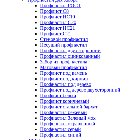
Профнастил ГОСТ
Профлист С8
Профлист НС10
Профнастил С20
Профлист НС21
Профлист С21
Стеновой профнастил
Несущий профнастил
Профнастил двухсторонний
Профнастил оцинкованный
Забор из профнастила
Матовый профнастил
Профлист под камень
Профлист под кирпич
Профнастил под дерево
Профлист под дерево двухсторонний
Профлист белый
Профлист коричневый
Профлист стальной бархат
Профнастил бежевый
Профнастил Зеленый мох
Профнастил окрашенный
Профнастил серый
Профнастил синий