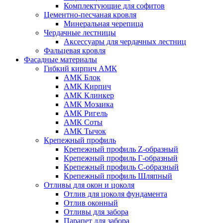
Комплектующие для софитов
Цементно-песчаная кровля
Минеральная черепица
Чердачные лестницы
Аксессуары для чердачных лестниц
Фальцевая кровля
Фасадные материалы
Гибкий кирпич АМК
АМК Блок
АМК Кирпич
АМК Клинкер
АМК Мозаика
АМК Ригель
АМК Соты
АМК Тычок
Крепежный профиль
Крепежный профиль Z-образный
Крепежный профиль Г-образный
Крепежный профиль С-образный
Крепежный профиль Шляпный
Отливы для окон и цоколя
Отлив для цоколя фундамента
Отлив оконный
Отливы для забора
Парапет для забора