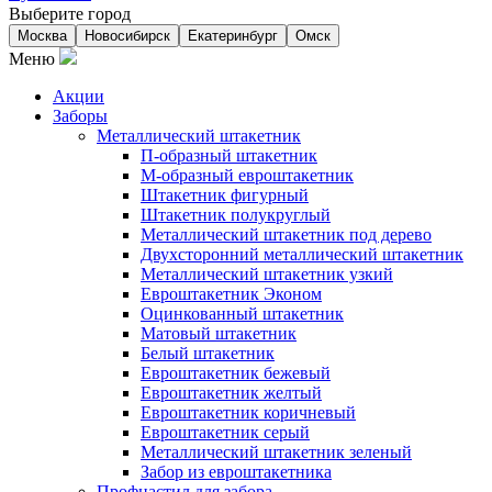
Выберите город
Москва
Новосибирск
Екатеринбург
Омск
Меню
Акции
Заборы
Металлический штакетник
П-образный штакетник
М-образный евроштакетник
Штакетник фигурный
Штакетник полукруглый
Металлический штакетник под дерево
Двухсторонний металлический штакетник
Металлический штакетник узкий
Евроштакетник Эконом
Оцинкованный штакетник
Матовый штакетник
Белый штакетник
Евроштакетник бежевый
Евроштакетник желтый
Евроштакетник коричневый
Евроштакетник серый
Металлический штакетник зеленый
Забор из евроштакетника
Профнастил для забора