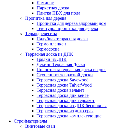
Ламинат
Паркетная доска
Плитка ПВХ для пола
Пропитка для дерева
Пропитка для дерева здоровый дом
Текстурол пропитка для дерева
Термодревесина
Палубная террасная доска
Термо планкен
Термососна
Террасная доска из ДПК
Грядки из ДПК
Декинг Террасная Доска
Полнотелая террасная доска из дпк
Ступени из террасной доски
Террасная доска Savewood
Террасная доска TalverWood
Террасная доска вельвет
Террасная доска дпк венге
Террасная доска дпк терракот
Террасная доска из ДПК бесшовная
Террасная доска из дпк серая
Террасная доска комплектующие
Стройматериалы
Винтовые сваи