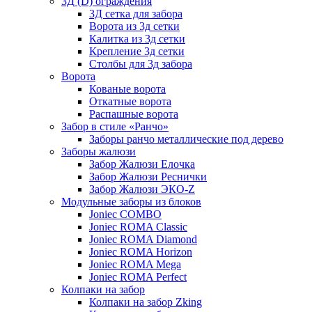
3Д (D) ограждения
3Д сетка для забора
Ворота из 3д сетки
Калитка из 3д сетки
Крепление 3д сетки
Столбы для 3д забора
Ворота
Кованые ворота
Откатные ворота
Распашные ворота
Забор в стиле «Ранчо»
Заборы ранчо металлические под дерево
Заборы жалюзи
Забор Жалюзи Елочка
Забор Жалюзи Реснички
Забор Жалюзи ЭКО-Z
Модульные заборы из блоков
Joniec COMBO
Joniec ROMA Classic
Joniec ROMA Diamond
Joniec ROMA Horizon
Joniec ROMA Mega
Joniec ROMA Perfect
Колпаки на забор
Колпаки на забор Zking