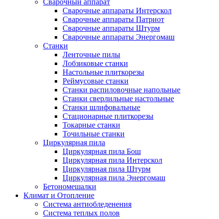
Сварочный аппарат
Сварочные аппараты Интерскол
Сварочные аппараты Патриот
Сварочные аппараты Штурм
Сварочные аппараты Энергомаш
Станки
Ленточные пилы
Лобзиковые станки
Настольные плиткорезы
Реймусовые станки
Станки распиловочные напольные
Станки сверлильные настольные
Станки шлифовальные
Стационарные плиткорезы
Токарные станки
Точильные станки
Циркулярная пила
Циркулярная пила Бош
Циркулярная пила Интерскол
Циркулярная пила Штурм
Циркулярная пила Энергомаш
Бетономешалки
Климат и Отопление
Система антиобледенения
Система теплых полов