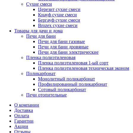
Сухие смеси
Церезит сухие смеси
Кнауф сухие смеси
Бергауф сухие смеси
Brozex сухие смеси
Товары для дачи и дома
Печи для бани
Печи для бани газовые
Печи для бани дровяные
Печи для бани электрические
Пленка полиэтиленовая
Пленка полиэтиленовая 1-ый сорт
Пленка полиэтиленовая техническая эконом
Поликарбонат
Монолитный поликарбонат
Профилированный поликарбонат
Сотовый поликарбонат
Печи отопительные
О компании
Доставка
Оплата
Гарантии
Акции
Отзывы