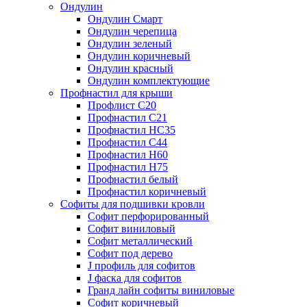
Ондулин
Ондулин Смарт
Ондулин черепица
Ондулин зеленый
Ондулин коричневый
Ондулин красный
Ондулин комплектующие
Профнастил для крыши
Профлист С20
Профнастил С21
Профнастил НС35
Профнастил С44
Профнастил Н60
Профнастил Н75
Профнастил белый
Профнастил коричневый
Софиты для подшивки кровли
Cофит перфорированный
Софит виниловый
Софит металлический
Софит под дерево
J профиль для софитов
J фаска для софитов
Гранд лайн софиты виниловые
Софит коричневый