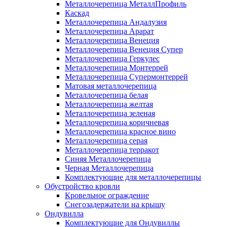
Металлочерепица МеталлПрофиль
Каскад
Металлочерепица Андалузия
Металлочерепица Арарат
Металлочерепица Венеция
Металлочерепица Венеция Супер
Металлочерепица Геркулес
Металлочерепица Монтеррей
Металлочерепица Супермонтеррей
Матовая металлочерепица
Металлочерепица белая
Металлочерепица желтая
Металлочерепица зеленая
Металлочерепица коричневая
Металлочерепица красное вино
Металлочерепица серая
Металлочерепица терракот
Синяя Металлочерепица
Черная Металлочерепица
Комплектующие для металлочерепицы
Обустройство кровли
Кровельное ограждение
Снегозадержатели на крышу
Ондувилла
Комплектующие для Ондувиллы