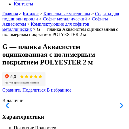
Контакты
Главная
>
Каталог
>
Кровельные материалы
>
Софиты для
подшивки кровли
>
Софит металлический
>
Софиты
Аквасистем
>
Комплектующие для софитов
металлических
> G — планка Аквасистем оцинкованная с
полимерным покрытием POLYESTER 2 м
G — планка Аквасистем
оцинкованная с полимерным
покрытием POLYESTER 2 м
Сравнить
Поделиться
В избранное
В наличии
Характеристики
Покрытие
Полиэстер