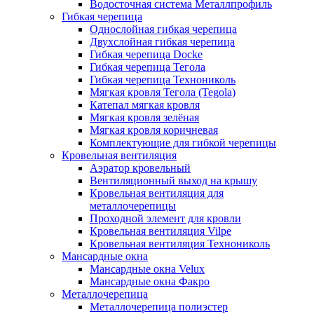
Водосточная система Металлпрофиль
Гибкая черепица
Однослойная гибкая черепица
Двухслойная гибкая черепица
Гибкая черепица Docke
Гибкая черепица Тегола
Гибкая черепица Технониколь
Мягкая кровля Тегола (Tegola)
Катепал мягкая кровля
Мягкая кровля зелёная
Мягкая кровля коричневая
Комплектующие для гибкой черепицы
Кровельная вентиляция
Аэратор кровельный
Вентиляционный выход на крышу
Кровельная вентиляция для
металлочерепицы
Проходной элемент для кровли
Кровельная вентиляция Vilpe
Кровельная вентиляция Технониколь
Мансардные окна
Мансардные окна Velux
Мансардные окна Факро
Металлочерепица
Металлочерепица полиэстер