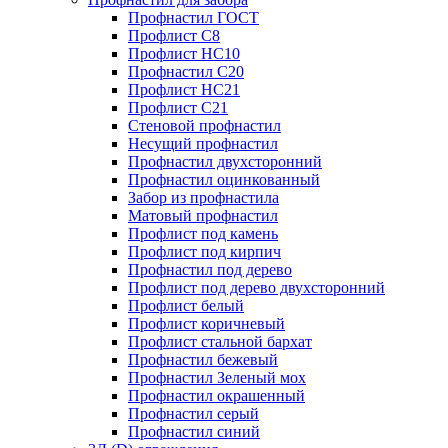
Профнастил ГОСТ
Профлист С8
Профлист НС10
Профнастил С20
Профлист НС21
Профлист С21
Стеновой профнастил
Несущий профнастил
Профнастил двухсторонний
Профнастил оцинкованный
Забор из профнастила
Матовый профнастил
Профлист под камень
Профлист под кирпич
Профнастил под дерево
Профлист под дерево двухсторонний
Профлист белый
Профлист коричневый
Профлист стальной бархат
Профнастил бежевый
Профнастил Зеленый мох
Профнастил окрашенный
Профнастил серый
Профнастил синий