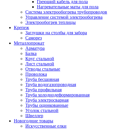
Греющий кабель для пола
Нагревательные маты для пола
Система электрообогрева трубопроводов
Управление системой электрообогрева
Электрообогрев теплицы
Крепеж
Заглушки на столбы для забора
Саморез
Металлопрокат
Арматура
Балка
Круг стальной
Лист стальной
Отводы стальные
Проволока
Труба бесшовная
Труба водогазопроводная
Труба профильная
Труба холоднодеформированная
Труба электросварная
Трубы оцинкованные
Уголок стальной
Швеллер
Новогодние товары
Искусственные елки