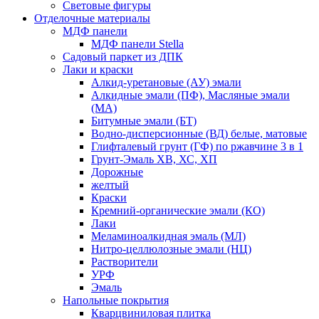
Световые фигуры
Отделочные материалы
МДФ панели
МДФ панели Stella
Садовый паркет из ДПК
Лаки и краски
Алкид-уретановые (АУ) эмали
Алкидные эмали (ПФ), Масляные эмали
(МА)
Битумные эмали (БТ)
Водно-дисперсионные (ВД) белые, матовые
Глифталевый грунт (ГФ) по ржавчине 3 в 1
Грунт-Эмаль ХВ, ХС, ХП
Дорожные
желтый
Краски
Кремний-органические эмали (КО)
Лаки
Меламиноалкидная эмаль (МЛ)
Нитро-целлюлозные эмали (НЦ)
Растворители
УРФ
Эмаль
Напольные покрытия
Кварцвиниловая плитка