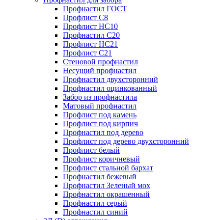
Профнастил ГОСТ
Профлист С8
Профлист НС10
Профнастил С20
Профлист НС21
Профлист С21
Стеновой профнастил
Несущий профнастил
Профнастил двухсторонний
Профнастил оцинкованный
Забор из профнастила
Матовый профнастил
Профлист под камень
Профлист под кирпич
Профнастил под дерево
Профлист под дерево двухсторонний
Профлист белый
Профлист коричневый
Профлист стальной бархат
Профнастил бежевый
Профнастил Зеленый мох
Профнастил окрашенный
Профнастил серый
Профнастил синий