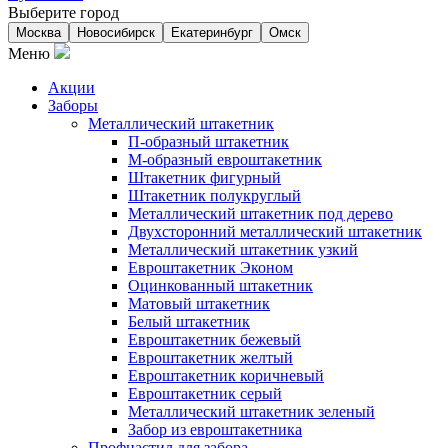
Выберите город
Москва
Новосибирск
Екатеринбург
Омск
Меню
Акции
Заборы
Металлический штакетник
П-образный штакетник
М-образный евроштакетник
Штакетник фигурный
Штакетник полукруглый
Металлический штакетник под дерево
Двухсторонний металлический штакетник
Металлический штакетник узкий
Евроштакетник Эконом
Оцинкованный штакетник
Матовый штакетник
Белый штакетник
Евроштакетник бежевый
Евроштакетник желтый
Евроштакетник коричневый
Евроштакетник серый
Металлический штакетник зеленый
Забор из евроштакетника
Профнастил для забора