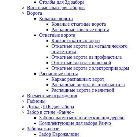
Столбы для 3д забора
Винтовые сваи для заборов
Ворота
Кованые ворота
Кованые откатные ворота
Распашные кованые ворота
Откатные ворота
Каркас откатных ворот
Откатные ворота из металлического
штакетника
Откатные ворота из профнастила
Откатные ворота с калиткой
Откатные ворота с электроприводом
Распашные ворота
Каркас распашных ворот
Распашные ворота из профнастила
Распашные ворота с калиткой
Временные ограждения
Габионы
Доска ДПК для забора
Забор в стиле «Ранчо»
Заборы ранчо металлические под дерево
Комплектующие для забора Ранчо
Заборы жалюзи
Забор Еврожалюзи