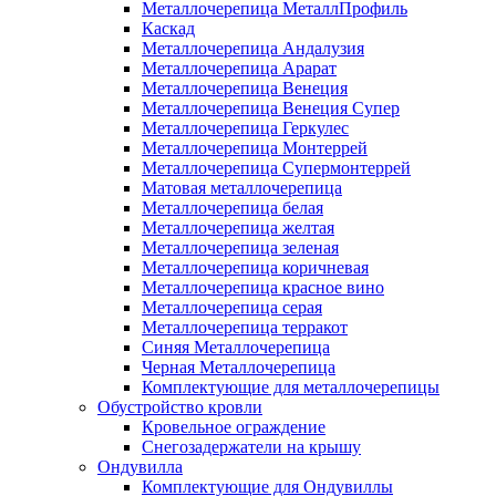
Металлочерепица МеталлПрофиль
Каскад
Металлочерепица Андалузия
Металлочерепица Арарат
Металлочерепица Венеция
Металлочерепица Венеция Супер
Металлочерепица Геркулес
Металлочерепица Монтеррей
Металлочерепица Супермонтеррей
Матовая металлочерепица
Металлочерепица белая
Металлочерепица желтая
Металлочерепица зеленая
Металлочерепица коричневая
Металлочерепица красное вино
Металлочерепица серая
Металлочерепица терракот
Синяя Металлочерепица
Черная Металлочерепица
Комплектующие для металлочерепицы
Обустройство кровли
Кровельное ограждение
Снегозадержатели на крышу
Ондувилла
Комплектующие для Ондувиллы