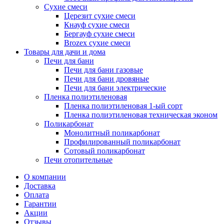
Сухие смеси
Церезит сухие смеси
Кнауф сухие смеси
Бергауф сухие смеси
Brozex сухие смеси
Товары для дачи и дома
Печи для бани
Печи для бани газовые
Печи для бани дровяные
Печи для бани электрические
Пленка полиэтиленовая
Пленка полиэтиленовая 1-ый сорт
Пленка полиэтиленовая техническая эконом
Поликарбонат
Монолитный поликарбонат
Профилированный поликарбонат
Сотовый поликарбонат
Печи отопительные
О компании
Доставка
Оплата
Гарантии
Акции
Отзывы