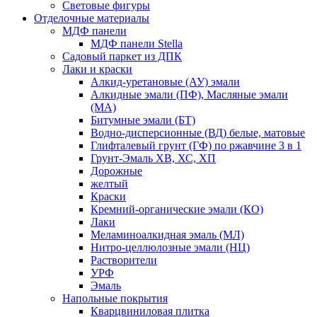
Световые фигуры
Отделочные материалы
МДФ панели
МДФ панели Stella
Садовый паркет из ДПК
Лаки и краски
Алкид-уретановые (АУ) эмали
Алкидные эмали (ПФ), Масляные эмали
(МА)
Битумные эмали (БТ)
Водно-дисперсионные (ВД) белые, матовые
Глифталевый грунт (ГФ) по ржавчине 3 в 1
Грунт-Эмаль ХВ, ХС, ХП
Дорожные
желтый
Краски
Кремний-органические эмали (КО)
Лаки
Меламиноалкидная эмаль (МЛ)
Нитро-целлюлозные эмали (НЦ)
Растворители
УРФ
Эмаль
Напольные покрытия
Кварцвиниловая плитка