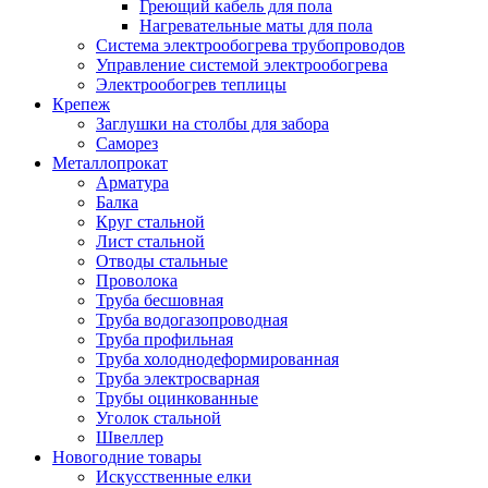
Греющий кабель для пола
Нагревательные маты для пола
Система электрообогрева трубопроводов
Управление системой электрообогрева
Электрообогрев теплицы
Крепеж
Заглушки на столбы для забора
Саморез
Металлопрокат
Арматура
Балка
Круг стальной
Лист стальной
Отводы стальные
Проволока
Труба бесшовная
Труба водогазопроводная
Труба профильная
Труба холоднодеформированная
Труба электросварная
Трубы оцинкованные
Уголок стальной
Швеллер
Новогодние товары
Искусственные елки