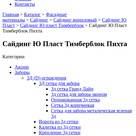
Контакты
Главная
>
Каталог
>
Фасадные
материалы
>
Сайдинг
>
Сайдинг виниловый
>
Сайдинг Ю
Пласт
>
Сайдинг Ю пласт Тимберблок
> Сайдинг Ю Пласт
Тимберблок Пихта
Сайдинг Ю Пласт Тимберблок Пихта
Категории
Акции
Заборы
3Д (D) ограждения
3Д сетка для забора
3д сетка Гранд Лайн
3д сетка для забора эконом
Оцинкованная 3д сетка
Сетка 3д коричневая
Сетка для забора металическая зеленая
3д
Ворота из 3д сетки
Калитка из 3д сетки
Крепление 3д сетки