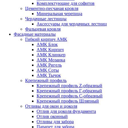
Комплектующие для софитов
Цементно-песчаная кровля
Минеральная черепица
Чердачные лестницы
Аксессуары для чердачных лестниц
Фальцевая кровля
Фасадные материалы
Гибкий кирпич АМК
АМК Блок
АМК Кирпич
АМК Клинкер
АМК Мозаика
АМК Ригель
АМК Соты
АМК Тычок
Крепежный профиль
Крепежный профиль Z-образный
Крепежный профиль Г-образный
Крепежный профиль С-образный
Крепежный профиль Шляпный
Отливы для окон и цоколя
Отлив для цоколя фундамента
Отлив оконный
Отливы для забора
Парапет для забора