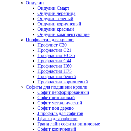
Ондулин
Ондулин Смарт
Ондулин черепица
Ондулин зеленый
Ондулин коричневый
Ондулин красный
Ондулин комплектующие
Профнастил для крыши
Профлист С20
Профнастил С21
Профнастил НС35
Профнастил С44
Профнастил Н60
Профнастил Н75
Профнастил белый
Профнастил коричневый
Софиты для подшивки кровли
Cофит перфорированный
Софит виниловый
Софит металлический
Софит под дерево
J профиль для софитов
J фаска для софитов
Гранд лайн софиты виниловые
Софит коричневый