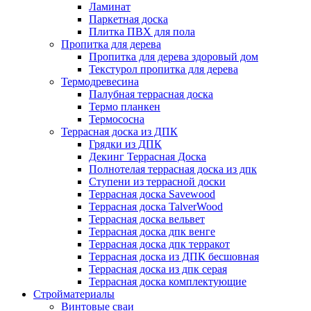
Ламинат
Паркетная доска
Плитка ПВХ для пола
Пропитка для дерева
Пропитка для дерева здоровый дом
Текстурол пропитка для дерева
Термодревесина
Палубная террасная доска
Термо планкен
Термососна
Террасная доска из ДПК
Грядки из ДПК
Декинг Террасная Доска
Полнотелая террасная доска из дпк
Ступени из террасной доски
Террасная доска Savewood
Террасная доска TalverWood
Террасная доска вельвет
Террасная доска дпк венге
Террасная доска дпк терракот
Террасная доска из ДПК бесшовная
Террасная доска из дпк серая
Террасная доска комплектующие
Стройматериалы
Винтовые сваи