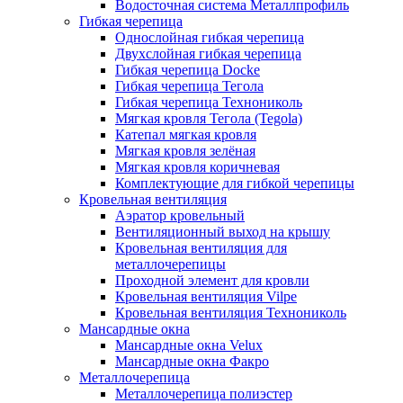
Водосточная система Металлпрофиль
Гибкая черепица
Однослойная гибкая черепица
Двухслойная гибкая черепица
Гибкая черепица Docke
Гибкая черепица Тегола
Гибкая черепица Технониколь
Мягкая кровля Тегола (Tegola)
Катепал мягкая кровля
Мягкая кровля зелёная
Мягкая кровля коричневая
Комплектующие для гибкой черепицы
Кровельная вентиляция
Аэратор кровельный
Вентиляционный выход на крышу
Кровельная вентиляция для
металлочерепицы
Проходной элемент для кровли
Кровельная вентиляция Vilpe
Кровельная вентиляция Технониколь
Мансардные окна
Мансардные окна Velux
Мансардные окна Факро
Металлочерепица
Металлочерепица полиэстер