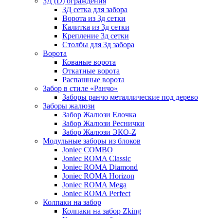
3Д (D) ограждения
3Д сетка для забора
Ворота из 3д сетки
Калитка из 3д сетки
Крепление 3д сетки
Столбы для 3д забора
Ворота
Кованые ворота
Откатные ворота
Распашные ворота
Забор в стиле «Ранчо»
Заборы ранчо металлические под дерево
Заборы жалюзи
Забор Жалюзи Елочка
Забор Жалюзи Реснички
Забор Жалюзи ЭКО-Z
Модульные заборы из блоков
Joniec COMBO
Joniec ROMA Classic
Joniec ROMA Diamond
Joniec ROMA Horizon
Joniec ROMA Mega
Joniec ROMA Perfect
Колпаки на забор
Колпаки на забор Zking