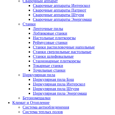
Сварочный аппарат
Сварочные аппараты Интерскол
Сварочные аппараты Патриот
Сварочные аппараты Штурм
Сварочные аппараты Энергомаш
Станки
Ленточные пилы
Лобзиковые станки
Настольные плиткорезы
Реймусовые станки
Станки распиловочные напольные
Станки сверлильные настольные
Станки шлифовальные
Стационарные плиткорезы
Токарные станки
Точильные станки
Циркулярная пила
Циркулярная пила Бош
Циркулярная пила Интерскол
Циркулярная пила Штурм
Циркулярная пила Энергомаш
Бетономешалки
Климат и Отопление
Система антиобледенения
Система теплых полов