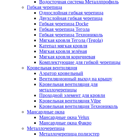
Водосточная система Металлпрофиль
Гибкая черепица
Однослойная гибкая черепица
Двухслойная гибкая черепица
Гибкая черепица Docke
Гибкая черепица Тегола
Гибкая черепица Технониколь
Мягкая кровля Тегола (Tegola)
Катепал мягкая кровля
Мягкая кровля зелёная
Мягкая кровля коричневая
Комплектующие для гибкой черепицы
Кровельная вентиляция
Аэратор кровельный
Вентиляционный выход на крышу
Кровельная вентиляция для
металлочерепицы
Проходной элемент для кровли
Кровельная вентиляция Vilpe
Кровельная вентиляция Технониколь
Мансардные окна
Мансардные окна Velux
Мансардные окна Факро
Металлочерепица
Металлочерепица полиэстер