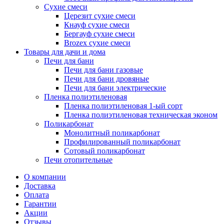
Сухие смеси
Церезит сухие смеси
Кнауф сухие смеси
Бергауф сухие смеси
Brozex сухие смеси
Товары для дачи и дома
Печи для бани
Печи для бани газовые
Печи для бани дровяные
Печи для бани электрические
Пленка полиэтиленовая
Пленка полиэтиленовая 1-ый сорт
Пленка полиэтиленовая техническая эконом
Поликарбонат
Монолитный поликарбонат
Профилированный поликарбонат
Сотовый поликарбонат
Печи отопительные
О компании
Доставка
Оплата
Гарантии
Акции
Отзывы