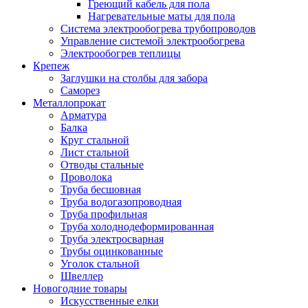
Греющий кабель для пола
Нагревательные маты для пола
Система электрообогрева трубопроводов
Управление системой электрообогрева
Электрообогрев теплицы
Крепеж
Заглушки на столбы для забора
Саморез
Металлопрокат
Арматура
Балка
Круг стальной
Лист стальной
Отводы стальные
Проволока
Труба бесшовная
Труба водогазопроводная
Труба профильная
Труба холоднодеформированная
Труба электросварная
Трубы оцинкованные
Уголок стальной
Швеллер
Новогодние товары
Искусственные елки