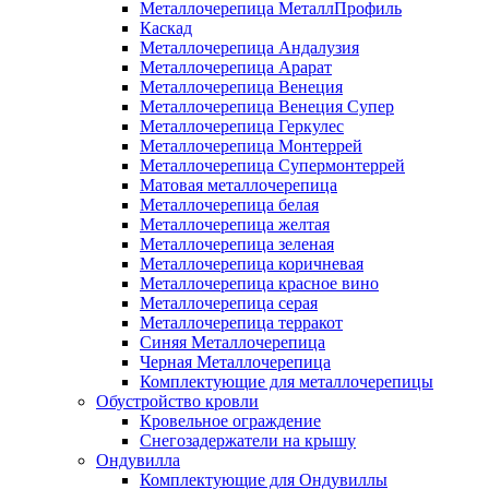
Металлочерепица МеталлПрофиль
Каскад
Металлочерепица Андалузия
Металлочерепица Арарат
Металлочерепица Венеция
Металлочерепица Венеция Супер
Металлочерепица Геркулес
Металлочерепица Монтеррей
Металлочерепица Супермонтеррей
Матовая металлочерепица
Металлочерепица белая
Металлочерепица желтая
Металлочерепица зеленая
Металлочерепица коричневая
Металлочерепица красное вино
Металлочерепица серая
Металлочерепица терракот
Синяя Металлочерепица
Черная Металлочерепица
Комплектующие для металлочерепицы
Обустройство кровли
Кровельное ограждение
Снегозадержатели на крышу
Ондувилла
Комплектующие для Ондувиллы