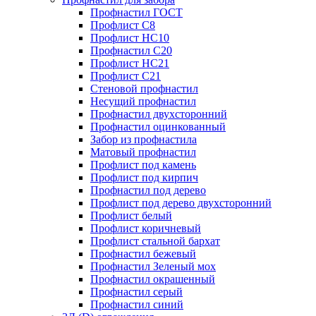
Профнастил ГОСТ
Профлист С8
Профлист НС10
Профнастил С20
Профлист НС21
Профлист С21
Стеновой профнастил
Несущий профнастил
Профнастил двухсторонний
Профнастил оцинкованный
Забор из профнастила
Матовый профнастил
Профлист под камень
Профлист под кирпич
Профнастил под дерево
Профлист под дерево двухсторонний
Профлист белый
Профлист коричневый
Профлист стальной бархат
Профнастил бежевый
Профнастил Зеленый мох
Профнастил окрашенный
Профнастил серый
Профнастил синий