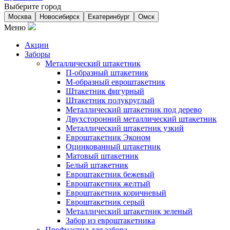
Выберите город
Москва
Новосибирск
Екатеринбург
Омск
Меню
Акции
Заборы
Металлический штакетник
П-образный штакетник
М-образный евроштакетник
Штакетник фигурный
Штакетник полукруглый
Металлический штакетник под дерево
Двухсторонний металлический штакетник
Металлический штакетник узкий
Евроштакетник Эконом
Оцинкованный штакетник
Матовый штакетник
Белый штакетник
Евроштакетник бежевый
Евроштакетник желтый
Евроштакетник коричневый
Евроштакетник серый
Металлический штакетник зеленый
Забор из евроштакетника
Профнастил для забора