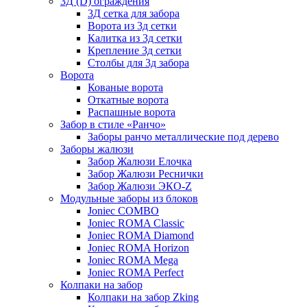
3Д (D) ограждения
3Д сетка для забора
Ворота из 3д сетки
Калитка из 3д сетки
Крепление 3д сетки
Столбы для 3д забора
Ворота
Кованые ворота
Откатные ворота
Распашные ворота
Забор в стиле «Ранчо»
Заборы ранчо металлические под дерево
Заборы жалюзи
Забор Жалюзи Елочка
Забор Жалюзи Реснички
Забор Жалюзи ЭКО-Z
Модульные заборы из блоков
Joniec COMBO
Joniec ROMA Classic
Joniec ROMA Diamond
Joniec ROMA Horizon
Joniec ROMA Mega
Joniec ROMA Perfect
Колпаки на забор
Колпаки на забор Zking