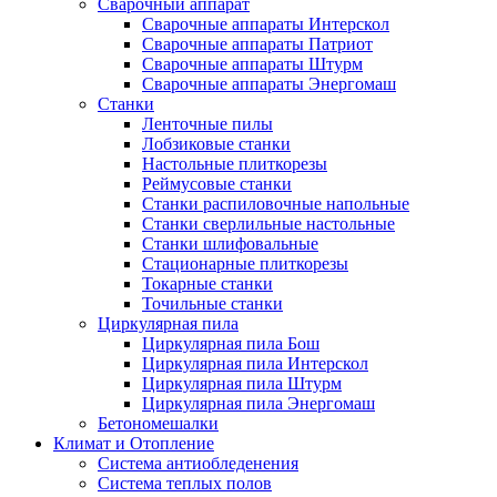
Сварочный аппарат
Сварочные аппараты Интерскол
Сварочные аппараты Патриот
Сварочные аппараты Штурм
Сварочные аппараты Энергомаш
Станки
Ленточные пилы
Лобзиковые станки
Настольные плиткорезы
Реймусовые станки
Станки распиловочные напольные
Станки сверлильные настольные
Станки шлифовальные
Стационарные плиткорезы
Токарные станки
Точильные станки
Циркулярная пила
Циркулярная пила Бош
Циркулярная пила Интерскол
Циркулярная пила Штурм
Циркулярная пила Энергомаш
Бетономешалки
Климат и Отопление
Система антиобледенения
Система теплых полов