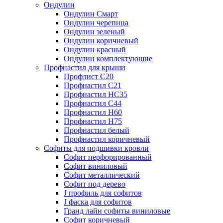
Ондулин
Ондулин Смарт
Ондулин черепица
Ондулин зеленый
Ондулин коричневый
Ондулин красный
Ондулин комплектующие
Профнастил для крыши
Профлист С20
Профнастил С21
Профнастил НС35
Профнастил С44
Профнастил Н60
Профнастил Н75
Профнастил белый
Профнастил коричневый
Софиты для подшивки кровли
Cофит перфорированный
Софит виниловый
Софит металлический
Софит под дерево
J профиль для софитов
J фаска для софитов
Гранд лайн софиты виниловые
Софит коричневый