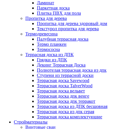
Ламинат
Паркетная доска
Плитка ПВХ для пола
Пропитка для дерева
Пропитка для дерева здоровый дом
Текстурол пропитка для дерева
Термодревесина
Палубная террасная доска
Термо планкен
Термососна
Террасная доска из ДПК
Грядки из ДПК
Декинг Террасная Доска
Полнотелая террасная доска из дпк
Ступени из террасной доски
Террасная доска Savewood
Террасная доска TalverWood
Террасная доска вельвет
Террасная доска дпк венге
Террасная доска дпк терракот
Террасная доска из ДПК бесшовная
Террасная доска из дпк серая
Террасная доска комплектующие
Стройматериалы
Винтовые сваи