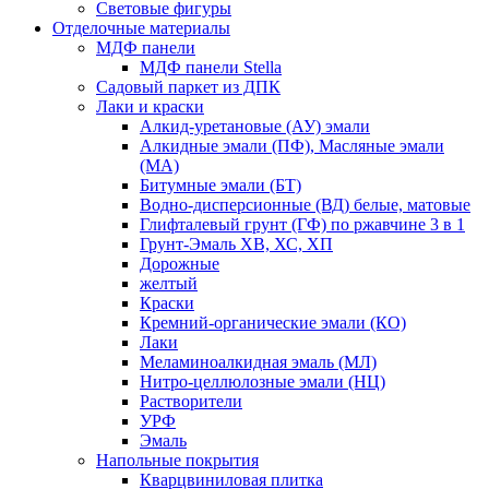
Световые фигуры
Отделочные материалы
МДФ панели
МДФ панели Stella
Садовый паркет из ДПК
Лаки и краски
Алкид-уретановые (АУ) эмали
Алкидные эмали (ПФ), Масляные эмали
(МА)
Битумные эмали (БТ)
Водно-дисперсионные (ВД) белые, матовые
Глифталевый грунт (ГФ) по ржавчине 3 в 1
Грунт-Эмаль ХВ, ХС, ХП
Дорожные
желтый
Краски
Кремний-органические эмали (КО)
Лаки
Меламиноалкидная эмаль (МЛ)
Нитро-целлюлозные эмали (НЦ)
Растворители
УРФ
Эмаль
Напольные покрытия
Кварцвиниловая плитка