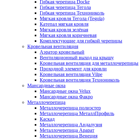
Гибкая черепица Docke
Гибкая черепица Тегола
Гибкая черепица Технониколь
Мягкая кровля Тегола (Tegola)
Катепал мягкая кровля
Мягкая кровля зелёная
Мягкая кровля коричневая
Комплектующие для гибкой черепицы
Кровельная вентиляция
Аэратор кровельный
Вентиляционный выход на крышу
Кровельная вентиляция для металлочерепицы
Проходной элемент для кровли
Кровельная вентиляция Vilpe
Кровельная вентиляция Технониколь
Мансардные окна
Мансардные окна Velux
Мансардные окна Факро
Металлочерепица
Металлочерепица полиэстер
Металлочерепица МеталлПрофиль
Каскад
Металлочерепица Андалузия
Металлочерепица Арарат
Металлочерепица Венеция