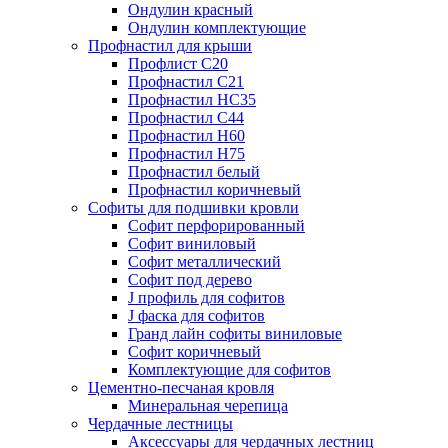
Ондулин красный
Ондулин комплектующие
Профнастил для крыши
Профлист С20
Профнастил С21
Профнастил НС35
Профнастил С44
Профнастил Н60
Профнастил Н75
Профнастил белый
Профнастил коричневый
Софиты для подшивки кровли
Cофит перфорированный
Софит виниловый
Софит металлический
Софит под дерево
J профиль для софитов
J фаска для софитов
Гранд лайн софиты виниловые
Софит коричневый
Комплектующие для софитов
Цементно-песчаная кровля
Минеральная черепица
Чердачные лестницы
Аксессуары для чердачных лестниц