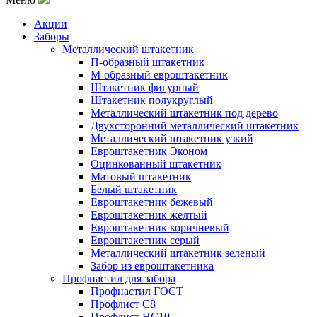
Акции
Заборы
Металлический штакетник
П-образный штакетник
М-образный евроштакетник
Штакетник фигурный
Штакетник полукруглый
Металлический штакетник под дерево
Двухсторонний металлический штакетник
Металлический штакетник узкий
Евроштакетник Эконом
Оцинкованный штакетник
Матовый штакетник
Белый штакетник
Евроштакетник бежевый
Евроштакетник желтый
Евроштакетник коричневый
Евроштакетник серый
Металлический штакетник зеленый
Забор из евроштакетника
Профнастил для забора
Профнастил ГОСТ
Профлист С8
Профлист НС10