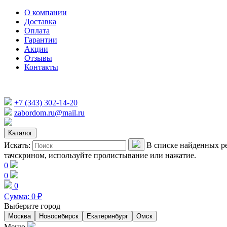
О компании
Доставка
Оплата
Гарантии
Акции
Отзывы
Контакты
+7 (343) 302-14-20
zabordom.ru@mail.ru
Каталог
Искать:
В списке найденных ре
тачскрином, используйте пролистывание или нажатие.
0
0
0
Сумма:
0
₽
Выберите город
Москва
Новосибирск
Екатеринбург
Омск
Меню