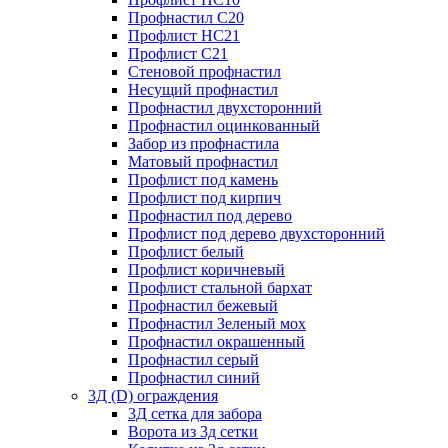
Профнастил С20
Профлист НС21
Профлист С21
Стеновой профнастил
Несущий профнастил
Профнастил двухсторонний
Профнастил оцинкованный
Забор из профнастила
Матовый профнастил
Профлист под камень
Профлист под кирпич
Профнастил под дерево
Профлист под дерево двухсторонний
Профлист белый
Профлист коричневый
Профлист стальной бархат
Профнастил бежевый
Профнастил Зеленый мох
Профнастил окрашенный
Профнастил серый
Профнастил синий
3Д (D) ограждения
3Д сетка для забора
Ворота из 3д сетки