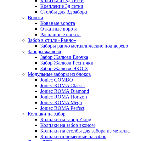
Калитка из 3д сетки
Крепление 3д сетки
Столбы для 3д забора
Ворота
Кованые ворота
Откатные ворота
Распашные ворота
Забор в стиле «Ранчо»
Заборы ранчо металлические под дерево
Заборы жалюзи
Забор Жалюзи Елочка
Забор Жалюзи Реснички
Забор Жалюзи ЭКО-Z
Модульные заборы из блоков
Joniec COMBO
Joniec ROMA Classic
Joniec ROMA Diamond
Joniec ROMA Horizon
Joniec ROMA Mega
Joniec ROMA Perfect
Колпаки на забор
Колпаки на забор Zking
Колпаки на забор эконом
Колпаки на столбы для забора из металла
Колпаки полимерные на забор