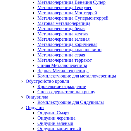
Металлочерепица Венеция Супер
Металлочерепица Геркулес
Металлочерепица Монтеррей
Металлочерепица Супермонтеррей
Матовая металлочерепица
Металлочерепица белая
Металлочерепица желтая
Металлочерепица зеленая
Металлочерепица коричневая
Металлочерепица красное вино
Металлочерепица серая
Металлочерепица терракот
Синяя Металлочерепица
Черная Металлочерепица
Комплектующие для металлочерепицы
Обустройство кровли
Кровельное ограждение
Снегозадержатели на крышу
Ондувилла
Комплектующие для Ондувиллы
Ондулин
Ондулин Смарт
Ондулин черепица
Ондулин зеленый
Ондулин коричневый