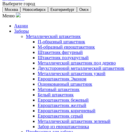
Выберите город
Москва
Новосибирск
Екатеринбург
Омск
Меню
Акции
Заборы
Металлический штакетник
П-образный штакетник
М-образный евроштакетник
Штакетник фигурный
Штакетник полукруглый
Металлический штакетник под дерево
Двухсторонний металлический штакетник
Металлический штакетник узкий
Евроштакетник Эконом
Оцинкованный штакетник
Матовый штакетник
Белый штакетник
Евроштакетник бежевый
Евроштакетник желтый
Евроштакетник коричневый
Евроштакетник серый
Металлический штакетник зеленый
Забор из евроштакетника
Профнастил для забора