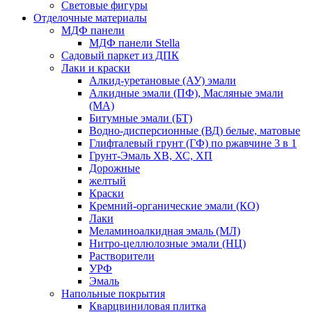
Световые фигуры
Отделочные материалы
МДФ панели
МДФ панели Stella
Садовый паркет из ДПК
Лаки и краски
Алкид-уретановые (АУ) эмали
Алкидные эмали (ПФ), Масляные эмали
(МА)
Битумные эмали (БТ)
Водно-дисперсионные (ВД) белые, матовые
Глифталевый грунт (ГФ) по ржавчине 3 в 1
Грунт-Эмаль ХВ, ХС, ХП
Дорожные
желтый
Краски
Кремний-органические эмали (КО)
Лаки
Меламиноалкидная эмаль (МЛ)
Нитро-целлюлозные эмали (НЦ)
Растворители
УРФ
Эмаль
Напольные покрытия
Кварцвиниловая плитка