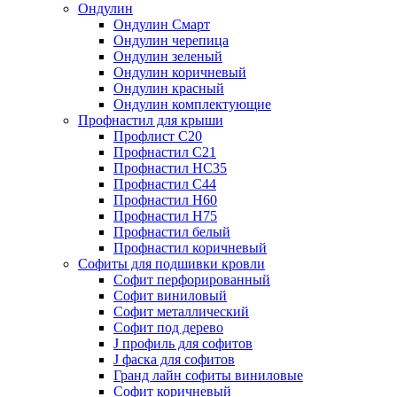
Ондулин
Ондулин Смарт
Ондулин черепица
Ондулин зеленый
Ондулин коричневый
Ондулин красный
Ондулин комплектующие
Профнастил для крыши
Профлист С20
Профнастил С21
Профнастил НС35
Профнастил С44
Профнастил Н60
Профнастил Н75
Профнастил белый
Профнастил коричневый
Софиты для подшивки кровли
Cофит перфорированный
Софит виниловый
Софит металлический
Софит под дерево
J профиль для софитов
J фаска для софитов
Гранд лайн софиты виниловые
Софит коричневый