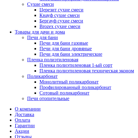
Сухие смеси
Церезит сухие смеси
Кнауф сухие смеси
Бергауф сухие смеси
Brozex сухие смеси
Товары для дачи и дома
Печи для бани
Печи для бани газовые
Печи для бани дровяные
Печи для бани электрические
Пленка полиэтиленовая
Пленка полиэтиленовая 1-ый сорт
Пленка полиэтиленовая техническая эконом
Поликарбонат
Монолитный поликарбонат
Профилированный поликарбонат
Сотовый поликарбонат
Печи отопительные
О компании
Доставка
Оплата
Гарантии
Акции
Отзывы