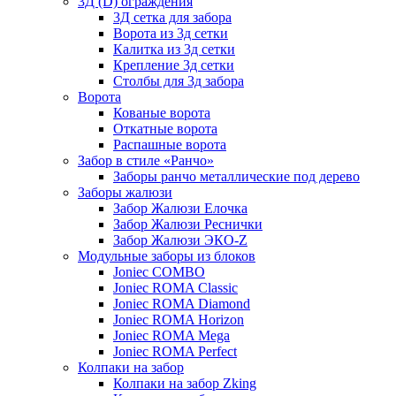
3Д (D) ограждения
3Д сетка для забора
Ворота из 3д сетки
Калитка из 3д сетки
Крепление 3д сетки
Столбы для 3д забора
Ворота
Кованые ворота
Откатные ворота
Распашные ворота
Забор в стиле «Ранчо»
Заборы ранчо металлические под дерево
Заборы жалюзи
Забор Жалюзи Елочка
Забор Жалюзи Реснички
Забор Жалюзи ЭКО-Z
Модульные заборы из блоков
Joniec COMBO
Joniec ROMA Classic
Joniec ROMA Diamond
Joniec ROMA Horizon
Joniec ROMA Mega
Joniec ROMA Perfect
Колпаки на забор
Колпаки на забор Zking