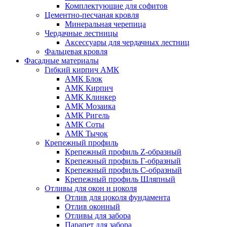
Комплектующие для софитов
Цементно-песчаная кровля
Минеральная черепица
Чердачные лестницы
Аксессуары для чердачных лестниц
Фальцевая кровля
Фасадные материалы
Гибкий кирпич АМК
АМК Блок
АМК Кирпич
АМК Клинкер
АМК Мозаика
АМК Ригель
АМК Соты
АМК Тычок
Крепежный профиль
Крепежный профиль Z-образный
Крепежный профиль Г-образный
Крепежный профиль С-образный
Крепежный профиль Шляпный
Отливы для окон и цоколя
Отлив для цоколя фундамента
Отлив оконный
Отливы для забора
Парапет для забора