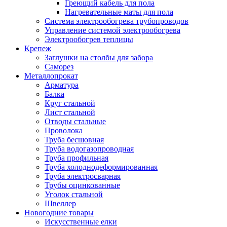
Греющий кабель для пола
Нагревательные маты для пола
Система электрообогрева трубопроводов
Управление системой электрообогрева
Электрообогрев теплицы
Крепеж
Заглушки на столбы для забора
Саморез
Металлопрокат
Арматура
Балка
Круг стальной
Лист стальной
Отводы стальные
Проволока
Труба бесшовная
Труба водогазопроводная
Труба профильная
Труба холоднодеформированная
Труба электросварная
Трубы оцинкованные
Уголок стальной
Швеллер
Новогодние товары
Искусственные елки