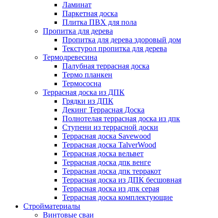
Ламинат
Паркетная доска
Плитка ПВХ для пола
Пропитка для дерева
Пропитка для дерева здоровый дом
Текстурол пропитка для дерева
Термодревесина
Палубная террасная доска
Термо планкен
Термососна
Террасная доска из ДПК
Грядки из ДПК
Декинг Террасная Доска
Полнотелая террасная доска из дпк
Ступени из террасной доски
Террасная доска Savewood
Террасная доска TalverWood
Террасная доска вельвет
Террасная доска дпк венге
Террасная доска дпк терракот
Террасная доска из ДПК бесшовная
Террасная доска из дпк серая
Террасная доска комплектующие
Стройматериалы
Винтовые сваи