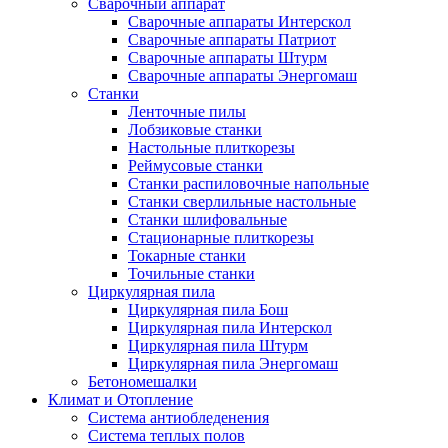
Сварочный аппарат
Сварочные аппараты Интерскол
Сварочные аппараты Патриот
Сварочные аппараты Штурм
Сварочные аппараты Энергомаш
Станки
Ленточные пилы
Лобзиковые станки
Настольные плиткорезы
Реймусовые станки
Станки распиловочные напольные
Станки сверлильные настольные
Станки шлифовальные
Стационарные плиткорезы
Токарные станки
Точильные станки
Циркулярная пила
Циркулярная пила Бош
Циркулярная пила Интерскол
Циркулярная пила Штурм
Циркулярная пила Энергомаш
Бетономешалки
Климат и Отопление
Система антиобледенения
Система теплых полов