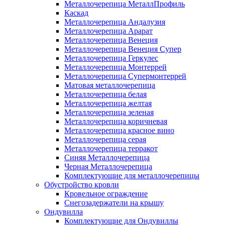
Металлочерепица МеталлПрофиль
Каскад
Металлочерепица Андалузия
Металлочерепица Арарат
Металлочерепица Венеция
Металлочерепица Венеция Супер
Металлочерепица Геркулес
Металлочерепица Монтеррей
Металлочерепица Супермонтеррей
Матовая металлочерепица
Металлочерепица белая
Металлочерепица желтая
Металлочерепица зеленая
Металлочерепица коричневая
Металлочерепица красное вино
Металлочерепица серая
Металлочерепица терракот
Синяя Металлочерепица
Черная Металлочерепица
Комплектующие для металлочерепицы
Обустройство кровли
Кровельное ограждение
Снегозадержатели на крышу
Ондувилла
Комплектующие для Ондувиллы