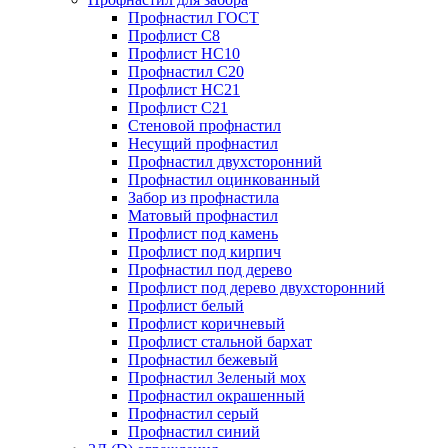
Профнастил ГОСТ
Профлист С8
Профлист НС10
Профнастил С20
Профлист НС21
Профлист С21
Стеновой профнастил
Несущий профнастил
Профнастил двухсторонний
Профнастил оцинкованный
Забор из профнастила
Матовый профнастил
Профлист под камень
Профлист под кирпич
Профнастил под дерево
Профлист под дерево двухсторонний
Профлист белый
Профлист коричневый
Профлист стальной бархат
Профнастил бежевый
Профнастил Зеленый мох
Профнастил окрашенный
Профнастил серый
Профнастил синий