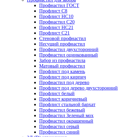
Профнастил ГОСТ
Профлист С8
Профлист НС10
Профнастил С20
Профлист НС21
Профлист С21
Стеновой профнастил
Несущий профнастил
Профнастил двухсторонний
Профнастил оцинкованный
Забор из профнастила
Матовый профнастил
Профлист под камень
Профлист под кирпич
Профнастил под дерево
Профлист под дерево двухсторонний
Профлист белый
Профлист коричневый
Профлист стальной бархат
Профнастил бежевый
Профнастил Зеленый мох
Профнастил окрашенный
Профнастил серый
Профнастил синий