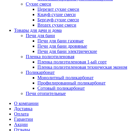
Сухие смеси
Церезит сухие смеси
Кнауф сухие смеси
Бергауф сухие смеси
Brozex сухие смеси
Товары для дачи и дома
Печи для бани
Печи для бани газовые
Печи для бани дровяные
Печи для бани электрические
Пленка полиэтиленовая
Пленка полиэтиленовая 1-ый сорт
Пленка полиэтиленовая техническая эконом
Поликарбонат
Монолитный поликарбонат
Профилированный поликарбонат
Сотовый поликарбонат
Печи отопительные
О компании
Доставка
Оплата
Гарантии
Акции
Отзывы