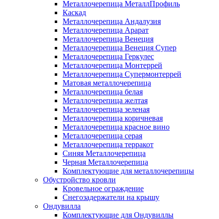
Металлочерепица МеталлПрофиль
Каскад
Металлочерепица Андалузия
Металлочерепица Арарат
Металлочерепица Венеция
Металлочерепица Венеция Супер
Металлочерепица Геркулес
Металлочерепица Монтеррей
Металлочерепица Супермонтеррей
Матовая металлочерепица
Металлочерепица белая
Металлочерепица желтая
Металлочерепица зеленая
Металлочерепица коричневая
Металлочерепица красное вино
Металлочерепица серая
Металлочерепица терракот
Синяя Металлочерепица
Черная Металлочерепица
Комплектующие для металлочерепицы
Обустройство кровли
Кровельное ограждение
Снегозадержатели на крышу
Ондувилла
Комплектующие для Ондувиллы