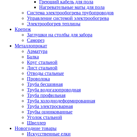
Греющий кабель для пола
Нагревательные маты для пола
Система электрообогрева трубопроводов
Управление системой электрообогрева
Электрообогрев теплицы
Крепеж
Заглушки на столбы для забора
Саморез
Металлопрокат
Арматура
Балка
Круг стальной
Лист стальной
Отводы стальные
Проволока
Труба бесшовная
Труба водогазопроводная
Труба профильная
Труба холоднодеформированная
Труба электросварная
Трубы оцинкованные
Уголок стальной
Швеллер
Новогодние товары
Искусственные елки