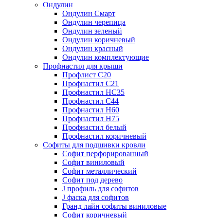
Ондулин
Ондулин Смарт
Ондулин черепица
Ондулин зеленый
Ондулин коричневый
Ондулин красный
Ондулин комплектующие
Профнастил для крыши
Профлист С20
Профнастил С21
Профнастил НС35
Профнастил С44
Профнастил Н60
Профнастил Н75
Профнастил белый
Профнастил коричневый
Софиты для подшивки кровли
Cофит перфорированный
Софит виниловый
Софит металлический
Софит под дерево
J профиль для софитов
J фаска для софитов
Гранд лайн софиты виниловые
Софит коричневый