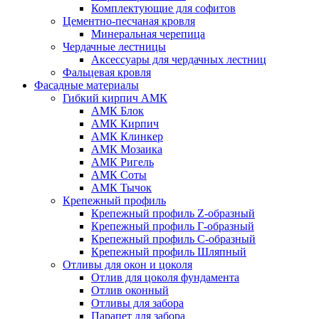
Комплектующие для софитов
Цементно-песчаная кровля
Минеральная черепица
Чердачные лестницы
Аксессуары для чердачных лестниц
Фальцевая кровля
Фасадные материалы
Гибкий кирпич АМК
АМК Блок
АМК Кирпич
АМК Клинкер
АМК Мозаика
АМК Ригель
АМК Соты
АМК Тычок
Крепежный профиль
Крепежный профиль Z-образный
Крепежный профиль Г-образный
Крепежный профиль С-образный
Крепежный профиль Шляпный
Отливы для окон и цоколя
Отлив для цоколя фундамента
Отлив оконный
Отливы для забора
Парапет для забора