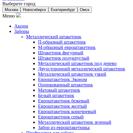
Выберите город
Москва
Новосибирск
Екатеринбург
Омск
Меню
Акции
Заборы
Металлический штакетник
П-образный штакетник
М-образный евроштакетник
Штакетник фигурный
Штакетник полукруглый
Металлический штакетник под дерево
Двухсторонний металлический штакетник
Металлический штакетник узкий
Евроштакетник Эконом
Оцинкованный штакетник
Матовый штакетник
Белый штакетник
Евроштакетник бежевый
Евроштакетник желтый
Евроштакетник коричневый
Евроштакетник серый
Металлический штакетник зеленый
Забор из евроштакетника
Профнастил для забора