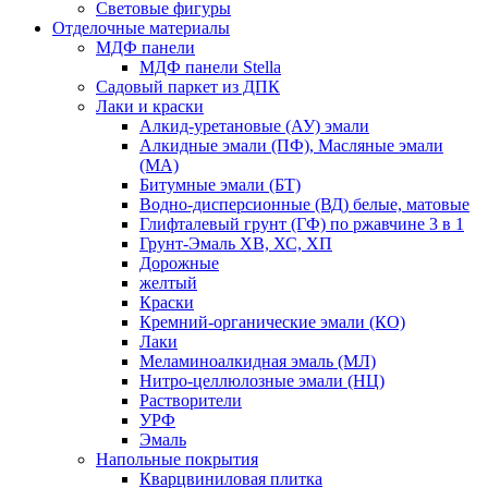
Световые фигуры
Отделочные материалы
МДФ панели
МДФ панели Stella
Садовый паркет из ДПК
Лаки и краски
Алкид-уретановые (АУ) эмали
Алкидные эмали (ПФ), Масляные эмали
(МА)
Битумные эмали (БТ)
Водно-дисперсионные (ВД) белые, матовые
Глифталевый грунт (ГФ) по ржавчине 3 в 1
Грунт-Эмаль ХВ, ХС, ХП
Дорожные
желтый
Краски
Кремний-органические эмали (КО)
Лаки
Меламиноалкидная эмаль (МЛ)
Нитро-целлюлозные эмали (НЦ)
Растворители
УРФ
Эмаль
Напольные покрытия
Кварцвиниловая плитка