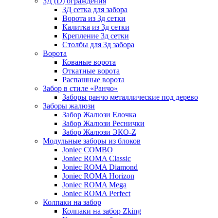
3Д (D) ограждения
3Д сетка для забора
Ворота из 3д сетки
Калитка из 3д сетки
Крепление 3д сетки
Столбы для 3д забора
Ворота
Кованые ворота
Откатные ворота
Распашные ворота
Забор в стиле «Ранчо»
Заборы ранчо металлические под дерево
Заборы жалюзи
Забор Жалюзи Елочка
Забор Жалюзи Реснички
Забор Жалюзи ЭКО-Z
Модульные заборы из блоков
Joniec COMBO
Joniec ROMA Classic
Joniec ROMA Diamond
Joniec ROMA Horizon
Joniec ROMA Mega
Joniec ROMA Perfect
Колпаки на забор
Колпаки на забор Zking