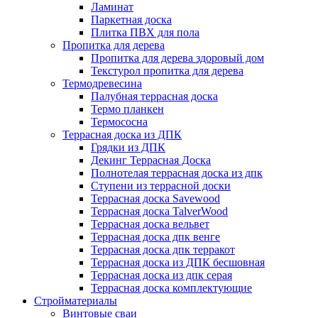
Ламинат
Паркетная доска
Плитка ПВХ для пола
Пропитка для дерева
Пропитка для дерева здоровый дом
Текстурол пропитка для дерева
Термодревесина
Палубная террасная доска
Термо планкен
Термососна
Террасная доска из ДПК
Грядки из ДПК
Декинг Террасная Доска
Полнотелая террасная доска из дпк
Ступени из террасной доски
Террасная доска Savewood
Террасная доска TalverWood
Террасная доска вельвет
Террасная доска дпк венге
Террасная доска дпк терракот
Террасная доска из ДПК бесшовная
Террасная доска из дпк серая
Террасная доска комплектующие
Стройматериалы
Винтовые сваи