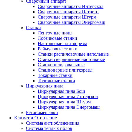
Сварочный аппарат
Сварочные аппараты Интерскол
Сварочные аппараты Патриот
Сварочные аппараты Штурм
Сварочные аппараты Энергомаш
Станки
Ленточные пилы
Лобзиковые станки
Настольные плиткорезы
Реймусовые станки
Станки распиловочные напольные
Станки сверлильные настольные
Станки шлифовальные
Стационарные плиткорезы
Токарные станки
Точильные станки
Циркулярная пила
Циркулярная пила Бош
Циркулярная пила Интерскол
Циркулярная пила Штурм
Циркулярная пила Энергомаш
Бетономешалки
Климат и Отопление
Система антиобледенения
Система теплых полов