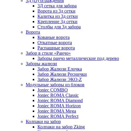
3Д (D) ограждения
3Д сетка для забора
Ворота из 3д сетки
Калитка из 3д сетки
Крепление 3д сетки
Столбы для 3д забора
Ворота
Кованые ворота
Откатные ворота
Распашные ворота
Забор в стиле «Ранчо»
Заборы ранчо металлические под дерево
Заборы жалюзи
Забор Жалюзи Елочка
Забор Жалюзи Реснички
Забор Жалюзи ЭКО-Z
Модульные заборы из блоков
Joniec COMBO
Joniec ROMA Classic
Joniec ROMA Diamond
Joniec ROMA Horizon
Joniec ROMA Mega
Joniec ROMA Perfect
Колпаки на забор
Колпаки на забор Zking