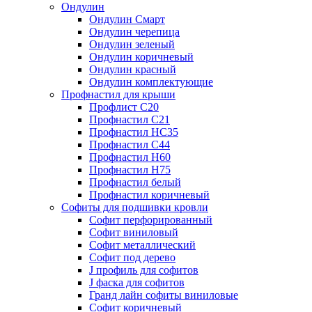
Ондулин
Ондулин Смарт
Ондулин черепица
Ондулин зеленый
Ондулин коричневый
Ондулин красный
Ондулин комплектующие
Профнастил для крыши
Профлист С20
Профнастил С21
Профнастил НС35
Профнастил С44
Профнастил Н60
Профнастил Н75
Профнастил белый
Профнастил коричневый
Софиты для подшивки кровли
Cофит перфорированный
Софит виниловый
Софит металлический
Софит под дерево
J профиль для софитов
J фаска для софитов
Гранд лайн софиты виниловые
Софит коричневый