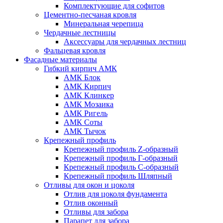
Комплектующие для софитов
Цементно-песчаная кровля
Минеральная черепица
Чердачные лестницы
Аксессуары для чердачных лестниц
Фальцевая кровля
Фасадные материалы
Гибкий кирпич АМК
АМК Блок
АМК Кирпич
АМК Клинкер
АМК Мозаика
АМК Ригель
АМК Соты
АМК Тычок
Крепежный профиль
Крепежный профиль Z-образный
Крепежный профиль Г-образный
Крепежный профиль С-образный
Крепежный профиль Шляпный
Отливы для окон и цоколя
Отлив для цоколя фундамента
Отлив оконный
Отливы для забора
Парапет для забора