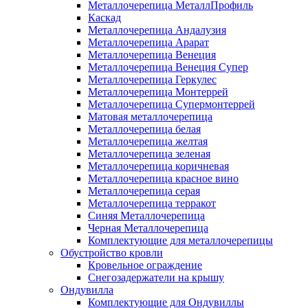
Металлочерепица МеталлПрофиль
Каскад
Металлочерепица Андалузия
Металлочерепица Арарат
Металлочерепица Венеция
Металлочерепица Венеция Супер
Металлочерепица Геркулес
Металлочерепица Монтеррей
Металлочерепица Супермонтеррей
Матовая металлочерепица
Металлочерепица белая
Металлочерепица желтая
Металлочерепица зеленая
Металлочерепица коричневая
Металлочерепица красное вино
Металлочерепица серая
Металлочерепица терракот
Синяя Металлочерепица
Черная Металлочерепица
Комплектующие для металлочерепицы
Обустройство кровли
Кровельное ограждение
Снегозадержатели на крышу
Ондувилла
Комплектующие для Ондувиллы