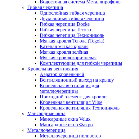
Водосточная система Металлпрофиль
Гибкая черепица
Однослойная гибкая черепица
Двухслойная гибкая черепица
Гибкая черепица Docke
Гибкая черепица Тегола
Гибкая черепица Технониколь
Мягкая кровля Тегола (Tegola)
Катепал мягкая кровля
Мягкая кровля зелёная
Мягкая кровля коричневая
Комплектующие для гибкой черепицы
Кровельная вентиляция
Аэратор кровельный
Вентиляционный выход на крышу
Кровельная вентиляция для
металлочерепицы
Проходной элемент для кровли
Кровельная вентиляция Vilpe
Кровельная вентиляция Технониколь
Мансардные окна
Мансардные окна Velux
Мансардные окна Факро
Металлочерепица
Металлочерепица полиэстер