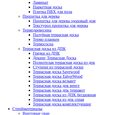
Ламинат
Паркетная доска
Плитка ПВХ для пола
Пропитка для дерева
Пропитка для дерева здоровый дом
Текстурол пропитка для дерева
Термодревесина
Палубная террасная доска
Термо планкен
Термососна
Террасная доска из ДПК
Грядки из ДПК
Декинг Террасная Доска
Полнотелая террасная доска из дпк
Ступени из террасной доски
Террасная доска Savewood
Террасная доска TalverWood
Террасная доска вельвет
Террасная доска дпк венге
Террасная доска дпк терракот
Террасная доска из ДПК бесшовная
Террасная доска из дпк серая
Террасная доска комплектующие
Стройматериалы
Винтовые сваи