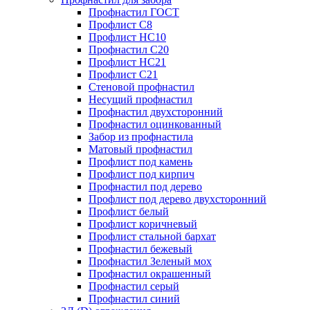
Профнастил ГОСТ
Профлист С8
Профлист НС10
Профнастил С20
Профлист НС21
Профлист С21
Стеновой профнастил
Несущий профнастил
Профнастил двухсторонний
Профнастил оцинкованный
Забор из профнастила
Матовый профнастил
Профлист под камень
Профлист под кирпич
Профнастил под дерево
Профлист под дерево двухсторонний
Профлист белый
Профлист коричневый
Профлист стальной бархат
Профнастил бежевый
Профнастил Зеленый мох
Профнастил окрашенный
Профнастил серый
Профнастил синий