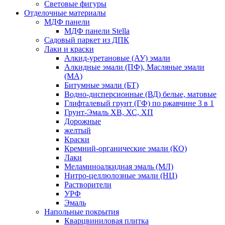
Световые фигуры
Отделочные материалы
МДФ панели
МДФ панели Stella
Садовый паркет из ДПК
Лаки и краски
Алкид-уретановые (АУ) эмали
Алкидные эмали (ПФ), Масляные эмали
(МА)
Битумные эмали (БТ)
Водно-дисперсионные (ВД) белые, матовые
Глифталевый грунт (ГФ) по ржавчине 3 в 1
Грунт-Эмаль ХВ, ХС, ХП
Дорожные
желтый
Краски
Кремний-органические эмали (КО)
Лаки
Меламиноалкидная эмаль (МЛ)
Нитро-целлюлозные эмали (НЦ)
Растворители
УРФ
Эмаль
Напольные покрытия
Кварцвиниловая плитка