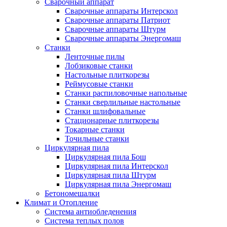
Сварочный аппарат
Сварочные аппараты Интерскол
Сварочные аппараты Патриот
Сварочные аппараты Штурм
Сварочные аппараты Энергомаш
Станки
Ленточные пилы
Лобзиковые станки
Настольные плиткорезы
Реймусовые станки
Станки распиловочные напольные
Станки сверлильные настольные
Станки шлифовальные
Стационарные плиткорезы
Токарные станки
Точильные станки
Циркулярная пила
Циркулярная пила Бош
Циркулярная пила Интерскол
Циркулярная пила Штурм
Циркулярная пила Энергомаш
Бетономешалки
Климат и Отопление
Система антиобледенения
Система теплых полов