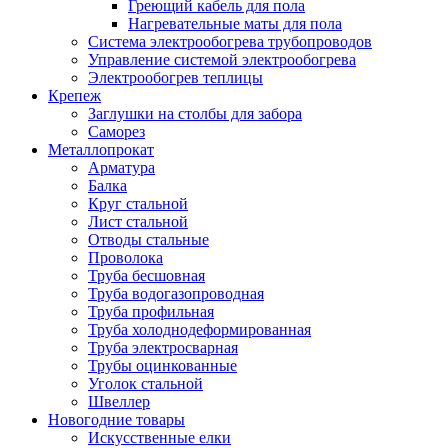
Греющий кабель для пола
Нагревательные маты для пола
Система электрообогрева трубопроводов
Управление системой электрообогрева
Электрообогрев теплицы
Крепеж
Заглушки на столбы для забора
Саморез
Металлопрокат
Арматура
Балка
Круг стальной
Лист стальной
Отводы стальные
Проволока
Труба бесшовная
Труба водогазопроводная
Труба профильная
Труба холоднодеформированная
Труба электросварная
Трубы оцинкованные
Уголок стальной
Швеллер
Новогодние товары
Искусственные елки