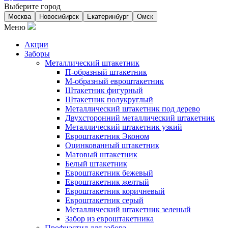
Выберите город
Москва
Новосибирск
Екатеринбург
Омск
Меню
Акции
Заборы
Металлический штакетник
П-образный штакетник
М-образный евроштакетник
Штакетник фигурный
Штакетник полукруглый
Металлический штакетник под дерево
Двухсторонний металлический штакетник
Металлический штакетник узкий
Евроштакетник Эконом
Оцинкованный штакетник
Матовый штакетник
Белый штакетник
Евроштакетник бежевый
Евроштакетник желтый
Евроштакетник коричневый
Евроштакетник серый
Металлический штакетник зеленый
Забор из евроштакетника
Профнастил для забора