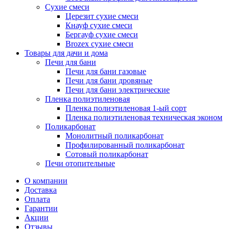
Сухие смеси
Церезит сухие смеси
Кнауф сухие смеси
Бергауф сухие смеси
Brozex сухие смеси
Товары для дачи и дома
Печи для бани
Печи для бани газовые
Печи для бани дровяные
Печи для бани электрические
Пленка полиэтиленовая
Пленка полиэтиленовая 1-ый сорт
Пленка полиэтиленовая техническая эконом
Поликарбонат
Монолитный поликарбонат
Профилированный поликарбонат
Сотовый поликарбонат
Печи отопительные
О компании
Доставка
Оплата
Гарантии
Акции
Отзывы