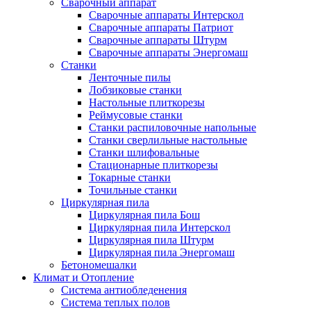
Сварочный аппарат
Сварочные аппараты Интерскол
Сварочные аппараты Патриот
Сварочные аппараты Штурм
Сварочные аппараты Энергомаш
Станки
Ленточные пилы
Лобзиковые станки
Настольные плиткорезы
Реймусовые станки
Станки распиловочные напольные
Станки сверлильные настольные
Станки шлифовальные
Стационарные плиткорезы
Токарные станки
Точильные станки
Циркулярная пила
Циркулярная пила Бош
Циркулярная пила Интерскол
Циркулярная пила Штурм
Циркулярная пила Энергомаш
Бетономешалки
Климат и Отопление
Система антиобледенения
Система теплых полов