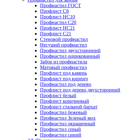
Профнастил ГОСТ
Профлист С8
Профлист НС10
Профнастил С20
Профлист НС21
Профлист С21
Стеновой профнастил
Несущий профнастил
Профнастил двухсторонний
Профнастил оцинкованный
Забор из профнастила
Матовый профнастил
Профлист под камень
Профлист под кирпич
Профнастил под дерево
Профлист под дерево двухсторонний
Профлист белый
Профлист коричневый
Профлист стальной бархат
Профнастил бежевый
Профнастил Зеленый мох
Профнастил окрашенный
Профнастил серый
Профнастил синий