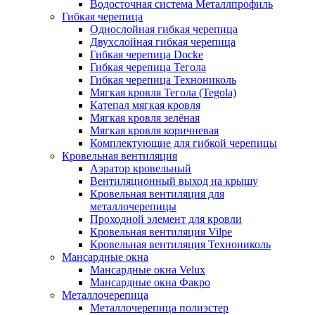
Водосточная система Металлпрофиль
Гибкая черепица
Однослойная гибкая черепица
Двухслойная гибкая черепица
Гибкая черепица Docke
Гибкая черепица Тегола
Гибкая черепица Технониколь
Мягкая кровля Тегола (Tegola)
Катепал мягкая кровля
Мягкая кровля зелёная
Мягкая кровля коричневая
Комплектующие для гибкой черепицы
Кровельная вентиляция
Аэратор кровельный
Вентиляционный выход на крышу
Кровельная вентиляция для
металлочерепицы
Проходной элемент для кровли
Кровельная вентиляция Vilpe
Кровельная вентиляция Технониколь
Мансардные окна
Мансардные окна Velux
Мансардные окна Факро
Металлочерепица
Металлочерепица полиэстер