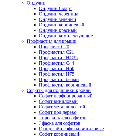
Ондулин
Ондулин Смарт
Ондулин черепица
Ондулин зеленый
Ондулин коричневый
Ондулин красный
Ондулин комплектующие
Профнастил для крыши
Профлист С20
Профнастил С21
Профнастил НС35
Профнастил С44
Профнастил Н60
Профнастил Н75
Профнастил белый
Профнастил коричневый
Софиты для подшивки кровли
Cофит перфорированный
Софит виниловый
Софит металлический
Софит под дерево
J профиль для софитов
J фаска для софитов
Гранд лайн софиты виниловые
Софит коричневый