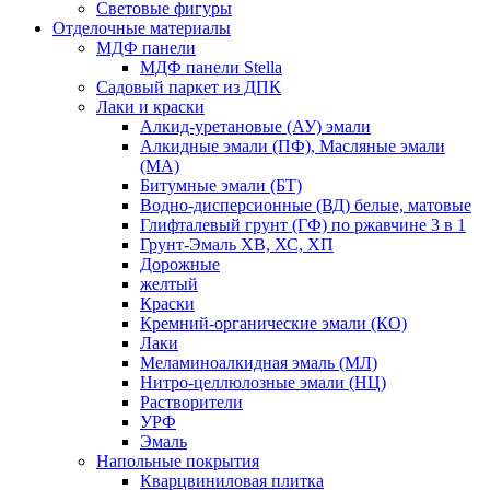
Световые фигуры
Отделочные материалы
МДФ панели
МДФ панели Stella
Садовый паркет из ДПК
Лаки и краски
Алкид-уретановые (АУ) эмали
Алкидные эмали (ПФ), Масляные эмали
(МА)
Битумные эмали (БТ)
Водно-дисперсионные (ВД) белые, матовые
Глифталевый грунт (ГФ) по ржавчине 3 в 1
Грунт-Эмаль ХВ, ХС, ХП
Дорожные
желтый
Краски
Кремний-органические эмали (КО)
Лаки
Меламиноалкидная эмаль (МЛ)
Нитро-целлюлозные эмали (НЦ)
Растворители
УРФ
Эмаль
Напольные покрытия
Кварцвиниловая плитка