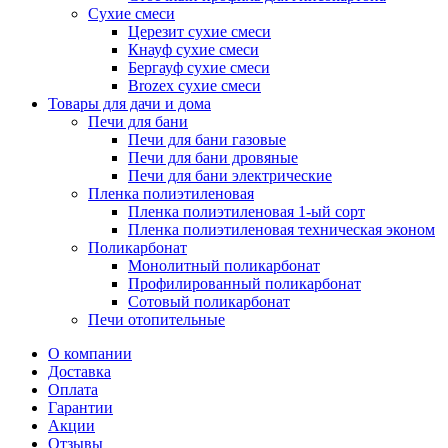
Сухие смеси
Церезит сухие смеси
Кнауф сухие смеси
Бергауф сухие смеси
Brozex сухие смеси
Товары для дачи и дома
Печи для бани
Печи для бани газовые
Печи для бани дровяные
Печи для бани электрические
Пленка полиэтиленовая
Пленка полиэтиленовая 1-ый сорт
Пленка полиэтиленовая техническая эконом
Поликарбонат
Монолитный поликарбонат
Профилированный поликарбонат
Сотовый поликарбонат
Печи отопительные
О компании
Доставка
Оплата
Гарантии
Акции
Отзывы