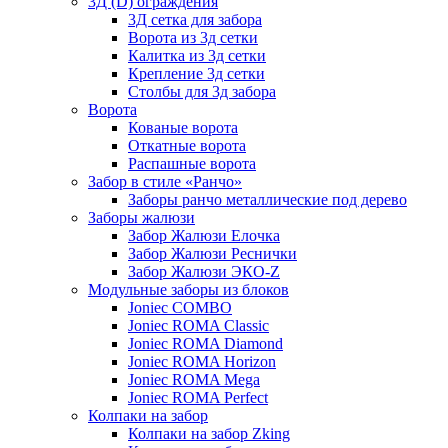
3Д (D) ограждения
3Д сетка для забора
Ворота из 3д сетки
Калитка из 3д сетки
Крепление 3д сетки
Столбы для 3д забора
Ворота
Кованые ворота
Откатные ворота
Распашные ворота
Забор в стиле «Ранчо»
Заборы ранчо металлические под дерево
Заборы жалюзи
Забор Жалюзи Елочка
Забор Жалюзи Реснички
Забор Жалюзи ЭКО-Z
Модульные заборы из блоков
Joniec COMBO
Joniec ROMA Classic
Joniec ROMA Diamond
Joniec ROMA Horizon
Joniec ROMA Mega
Joniec ROMA Perfect
Колпаки на забор
Колпаки на забор Zking