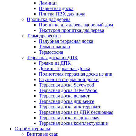
Ламинат
Паркетная доска
Плитка ПВХ для пола
Пропитка для дерева
Пропитка для дерева здоровый дом
Текстурол пропитка для дерева
Термодревесина
Палубная террасная доска
Термо планкен
Термососна
Террасная доска из ДПК
Грядки из ДПК
Декинг Террасная Доска
Полнотелая террасная доска из дпк
Ступени из террасной доски
Террасная доска Savewood
Террасная доска TalverWood
Террасная доска вельвет
Террасная доска дпк венге
Террасная доска дпк терракот
Террасная доска из ДПК бесшовная
Террасная доска из дпк серая
Террасная доска комплектующие
Стройматериалы
Винтовые сваи