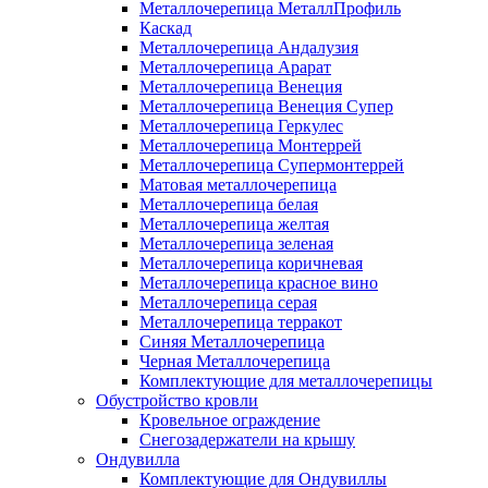
Металлочерепица МеталлПрофиль
Каскад
Металлочерепица Андалузия
Металлочерепица Арарат
Металлочерепица Венеция
Металлочерепица Венеция Супер
Металлочерепица Геркулес
Металлочерепица Монтеррей
Металлочерепица Супермонтеррей
Матовая металлочерепица
Металлочерепица белая
Металлочерепица желтая
Металлочерепица зеленая
Металлочерепица коричневая
Металлочерепица красное вино
Металлочерепица серая
Металлочерепица терракот
Синяя Металлочерепица
Черная Металлочерепица
Комплектующие для металлочерепицы
Обустройство кровли
Кровельное ограждение
Снегозадержатели на крышу
Ондувилла
Комплектующие для Ондувиллы