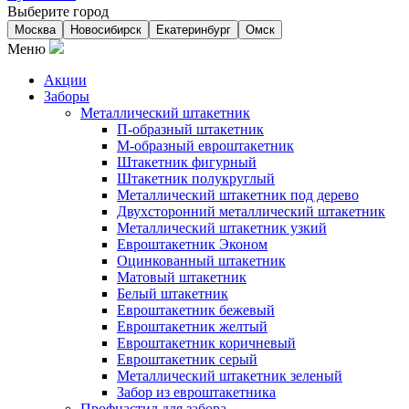
Выберите город
Москва
Новосибирск
Екатеринбург
Омск
Меню
Акции
Заборы
Металлический штакетник
П-образный штакетник
М-образный евроштакетник
Штакетник фигурный
Штакетник полукруглый
Металлический штакетник под дерево
Двухсторонний металлический штакетник
Металлический штакетник узкий
Евроштакетник Эконом
Оцинкованный штакетник
Матовый штакетник
Белый штакетник
Евроштакетник бежевый
Евроштакетник желтый
Евроштакетник коричневый
Евроштакетник серый
Металлический штакетник зеленый
Забор из евроштакетника
Профнастил для забора