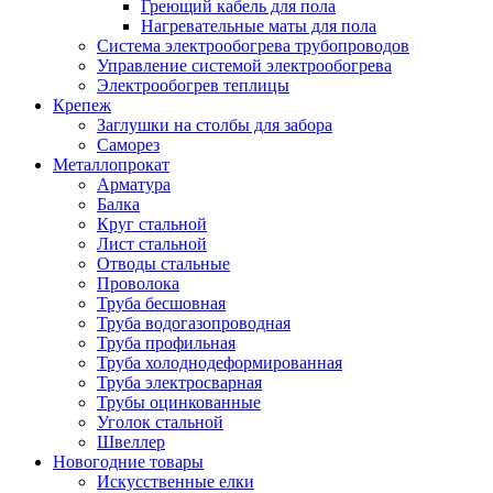
Греющий кабель для пола
Нагревательные маты для пола
Система электрообогрева трубопроводов
Управление системой электрообогрева
Электрообогрев теплицы
Крепеж
Заглушки на столбы для забора
Саморез
Металлопрокат
Арматура
Балка
Круг стальной
Лист стальной
Отводы стальные
Проволока
Труба бесшовная
Труба водогазопроводная
Труба профильная
Труба холоднодеформированная
Труба электросварная
Трубы оцинкованные
Уголок стальной
Швеллер
Новогодние товары
Искусственные елки