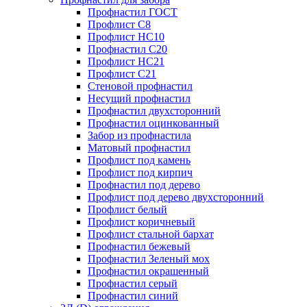
Профнастил ГОСТ
Профлист С8
Профлист НС10
Профнастил С20
Профлист НС21
Профлист С21
Стеновой профнастил
Несущий профнастил
Профнастил двухсторонний
Профнастил оцинкованный
Забор из профнастила
Матовый профнастил
Профлист под камень
Профлист под кирпич
Профнастил под дерево
Профлист под дерево двухсторонний
Профлист белый
Профлист коричневый
Профлист стальной бархат
Профнастил бежевый
Профнастил Зеленый мох
Профнастил окрашенный
Профнастил серый
Профнастил синий