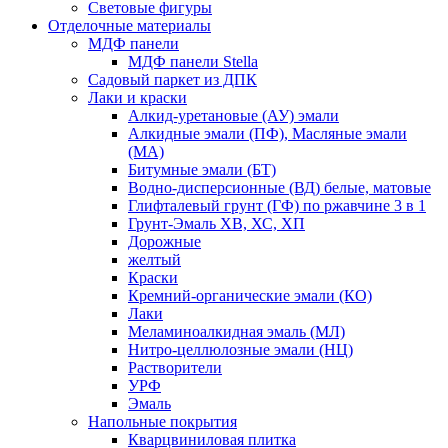
Световые фигуры
Отделочные материалы
МДФ панели
МДФ панели Stella
Садовый паркет из ДПК
Лаки и краски
Алкид-уретановые (АУ) эмали
Алкидные эмали (ПФ), Масляные эмали
(МА)
Битумные эмали (БТ)
Водно-дисперсионные (ВД) белые, матовые
Глифталевый грунт (ГФ) по ржавчине 3 в 1
Грунт-Эмаль ХВ, ХС, ХП
Дорожные
желтый
Краски
Кремний-органические эмали (КО)
Лаки
Меламиноалкидная эмаль (МЛ)
Нитро-целлюлозные эмали (НЦ)
Растворители
УРФ
Эмаль
Напольные покрытия
Кварцвиниловая плитка