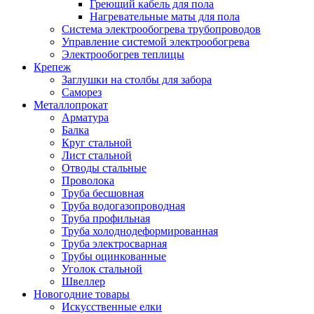
Греющий кабель для пола
Нагревательные маты для пола
Система электрообогрева трубопроводов
Управление системой электрообогрева
Электрообогрев теплицы
Крепеж
Заглушки на столбы для забора
Саморез
Металлопрокат
Арматура
Балка
Круг стальной
Лист стальной
Отводы стальные
Проволока
Труба бесшовная
Труба водогазопроводная
Труба профильная
Труба холоднодеформированная
Труба электросварная
Трубы оцинкованные
Уголок стальной
Швеллер
Новогодние товары
Искусственные елки