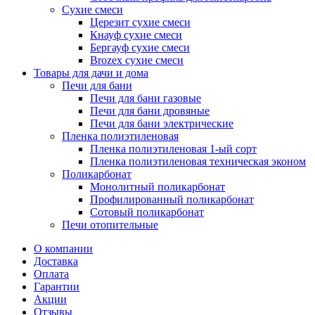
Сухие смеси
Церезит сухие смеси
Кнауф сухие смеси
Бергауф сухие смеси
Brozex сухие смеси
Товары для дачи и дома
Печи для бани
Печи для бани газовые
Печи для бани дровяные
Печи для бани электрические
Пленка полиэтиленовая
Пленка полиэтиленовая 1-ый сорт
Пленка полиэтиленовая техническая эконом
Поликарбонат
Монолитный поликарбонат
Профилированный поликарбонат
Сотовый поликарбонат
Печи отопительные
О компании
Доставка
Оплата
Гарантии
Акции
Отзывы