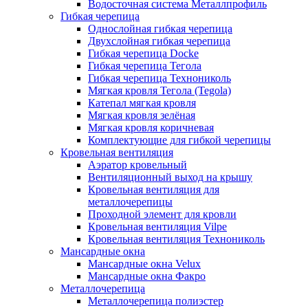
Водосточная система Металлпрофиль
Гибкая черепица
Однослойная гибкая черепица
Двухслойная гибкая черепица
Гибкая черепица Docke
Гибкая черепица Тегола
Гибкая черепица Технониколь
Мягкая кровля Тегола (Tegola)
Катепал мягкая кровля
Мягкая кровля зелёная
Мягкая кровля коричневая
Комплектующие для гибкой черепицы
Кровельная вентиляция
Аэратор кровельный
Вентиляционный выход на крышу
Кровельная вентиляция для
металлочерепицы
Проходной элемент для кровли
Кровельная вентиляция Vilpe
Кровельная вентиляция Технониколь
Мансардные окна
Мансардные окна Velux
Мансардные окна Факро
Металлочерепица
Металлочерепица полиэстер