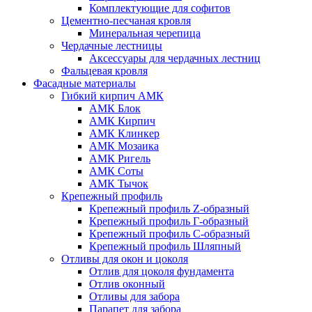
Комплектующие для софитов
Цементно-песчаная кровля
Минеральная черепица
Чердачные лестницы
Аксессуары для чердачных лестниц
Фальцевая кровля
Фасадные материалы
Гибкий кирпич АМК
АМК Блок
АМК Кирпич
АМК Клинкер
АМК Мозаика
АМК Ригель
АМК Соты
АМК Тычок
Крепежный профиль
Крепежный профиль Z-образный
Крепежный профиль Г-образный
Крепежный профиль С-образный
Крепежный профиль Шляпный
Отливы для окон и цоколя
Отлив для цоколя фундамента
Отлив оконный
Отливы для забора
Парапет для забора