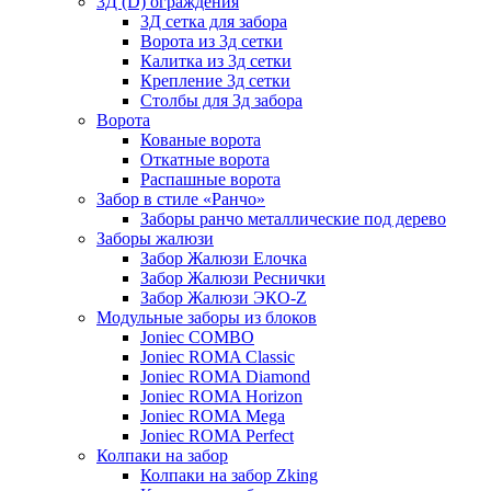
3Д (D) ограждения
3Д сетка для забора
Ворота из 3д сетки
Калитка из 3д сетки
Крепление 3д сетки
Столбы для 3д забора
Ворота
Кованые ворота
Откатные ворота
Распашные ворота
Забор в стиле «Ранчо»
Заборы ранчо металлические под дерево
Заборы жалюзи
Забор Жалюзи Елочка
Забор Жалюзи Реснички
Забор Жалюзи ЭКО-Z
Модульные заборы из блоков
Joniec COMBO
Joniec ROMA Classic
Joniec ROMA Diamond
Joniec ROMA Horizon
Joniec ROMA Mega
Joniec ROMA Perfect
Колпаки на забор
Колпаки на забор Zking