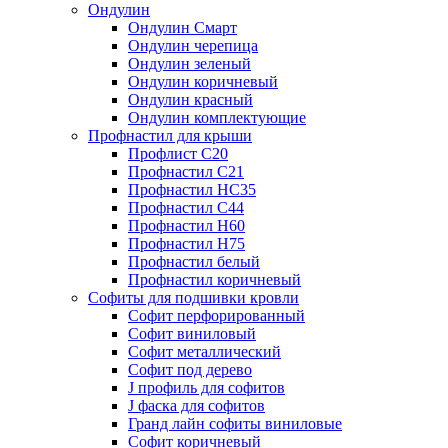
Ондулин
Ондулин Смарт
Ондулин черепица
Ондулин зеленый
Ондулин коричневый
Ондулин красный
Ондулин комплектующие
Профнастил для крыши
Профлист С20
Профнастил С21
Профнастил НС35
Профнастил С44
Профнастил Н60
Профнастил Н75
Профнастил белый
Профнастил коричневый
Софиты для подшивки кровли
Cофит перфорированный
Софит виниловый
Софит металлический
Софит под дерево
J профиль для софитов
J фаска для софитов
Гранд лайн софиты виниловые
Софит коричневый