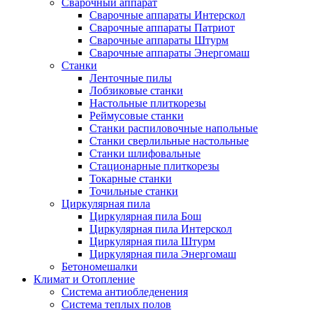
Сварочный аппарат
Сварочные аппараты Интерскол
Сварочные аппараты Патриот
Сварочные аппараты Штурм
Сварочные аппараты Энергомаш
Станки
Ленточные пилы
Лобзиковые станки
Настольные плиткорезы
Реймусовые станки
Станки распиловочные напольные
Станки сверлильные настольные
Станки шлифовальные
Стационарные плиткорезы
Токарные станки
Точильные станки
Циркулярная пила
Циркулярная пила Бош
Циркулярная пила Интерскол
Циркулярная пила Штурм
Циркулярная пила Энергомаш
Бетономешалки
Климат и Отопление
Система антиобледенения
Система теплых полов