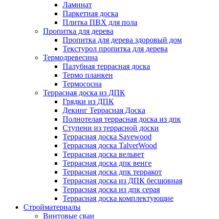
Ламинат
Паркетная доска
Плитка ПВХ для пола
Пропитка для дерева
Пропитка для дерева здоровый дом
Текстурол пропитка для дерева
Термодревесина
Палубная террасная доска
Термо планкен
Термососна
Террасная доска из ДПК
Грядки из ДПК
Декинг Террасная Доска
Полнотелая террасная доска из дпк
Ступени из террасной доски
Террасная доска Savewood
Террасная доска TalverWood
Террасная доска вельвет
Террасная доска дпк венге
Террасная доска дпк терракот
Террасная доска из ДПК бесшовная
Террасная доска из дпк серая
Террасная доска комплектующие
Стройматериалы
Винтовые сваи