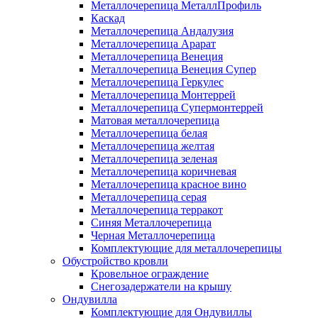
Металлочерепица МеталлПрофиль
Каскад
Металлочерепица Андалузия
Металлочерепица Арарат
Металлочерепица Венеция
Металлочерепица Венеция Супер
Металлочерепица Геркулес
Металлочерепица Монтеррей
Металлочерепица Супермонтеррей
Матовая металлочерепица
Металлочерепица белая
Металлочерепица желтая
Металлочерепица зеленая
Металлочерепица коричневая
Металлочерепица красное вино
Металлочерепица серая
Металлочерепица терракот
Синяя Металлочерепица
Черная Металлочерепица
Комплектующие для металлочерепицы
Обустройство кровли
Кровельное ограждение
Снегозадержатели на крышу
Ондувилла
Комплектующие для Ондувиллы