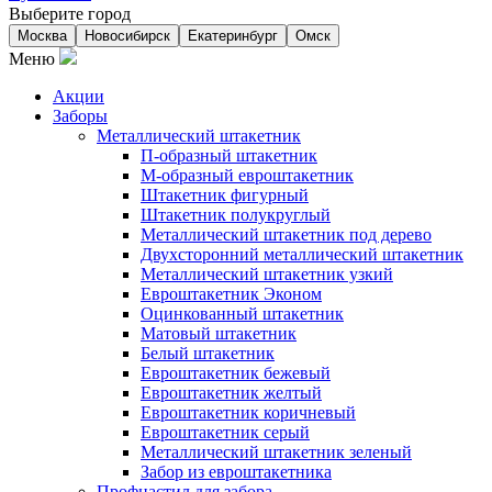
Выберите город
Москва
Новосибирск
Екатеринбург
Омск
Меню
Акции
Заборы
Металлический штакетник
П-образный штакетник
М-образный евроштакетник
Штакетник фигурный
Штакетник полукруглый
Металлический штакетник под дерево
Двухсторонний металлический штакетник
Металлический штакетник узкий
Евроштакетник Эконом
Оцинкованный штакетник
Матовый штакетник
Белый штакетник
Евроштакетник бежевый
Евроштакетник желтый
Евроштакетник коричневый
Евроштакетник серый
Металлический штакетник зеленый
Забор из евроштакетника
Профнастил для забора