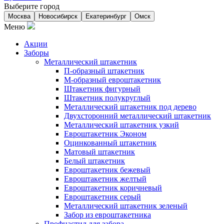
Выберите город
Москва
Новосибирск
Екатеринбург
Омск
Меню
Акции
Заборы
Металлический штакетник
П-образный штакетник
М-образный евроштакетник
Штакетник фигурный
Штакетник полукруглый
Металлический штакетник под дерево
Двухсторонний металлический штакетник
Металлический штакетник узкий
Евроштакетник Эконом
Оцинкованный штакетник
Матовый штакетник
Белый штакетник
Евроштакетник бежевый
Евроштакетник желтый
Евроштакетник коричневый
Евроштакетник серый
Металлический штакетник зеленый
Забор из евроштакетника
Профнастил для забора