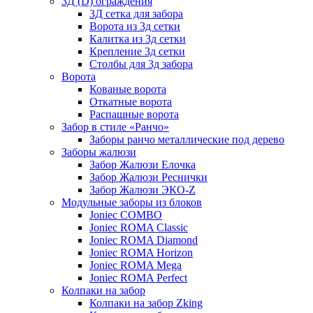
3Д (D) ограждения
3Д сетка для забора
Ворота из 3д сетки
Калитка из 3д сетки
Крепление 3д сетки
Столбы для 3д забора
Ворота
Кованые ворота
Откатные ворота
Распашные ворота
Забор в стиле «Ранчо»
Заборы ранчо металлические под дерево
Заборы жалюзи
Забор Жалюзи Елочка
Забор Жалюзи Реснички
Забор Жалюзи ЭКО-Z
Модульные заборы из блоков
Joniec COMBO
Joniec ROMA Classic
Joniec ROMA Diamond
Joniec ROMA Horizon
Joniec ROMA Mega
Joniec ROMA Perfect
Колпаки на забор
Колпаки на забор Zking