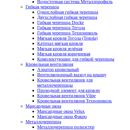
Водосточная система Металлпрофиль
Гибкая черепица
Однослойная гибкая черепица
Двухслойная гибкая черепица
Гибкая черепица Docke
Гибкая черепица Тегола
Гибкая черепица Технониколь
Мягкая кровля Тегола (Tegola)
Катепал мягкая кровля
Мягкая кровля зелёная
Мягкая кровля коричневая
Комплектующие для гибкой черепицы
Кровельная вентиляция
Аэратор кровельный
Вентиляционный выход на крышу
Кровельная вентиляция для
металлочерепицы
Проходной элемент для кровли
Кровельная вентиляция Vilpe
Кровельная вентиляция Технониколь
Мансардные окна
Мансардные окна Velux
Мансардные окна Факро
Металлочерепица
Металлочерепица полиэстер