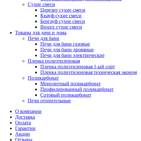
Сухие смеси
Церезит сухие смеси
Кнауф сухие смеси
Бергауф сухие смеси
Brozex сухие смеси
Товары для дачи и дома
Печи для бани
Печи для бани газовые
Печи для бани дровяные
Печи для бани электрические
Пленка полиэтиленовая
Пленка полиэтиленовая 1-ый сорт
Пленка полиэтиленовая техническая эконом
Поликарбонат
Монолитный поликарбонат
Профилированный поликарбонат
Сотовый поликарбонат
Печи отопительные
О компании
Доставка
Оплата
Гарантии
Акции
Отзывы