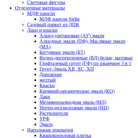
Световые фигуры
Отделочные материалы
МДФ панели
МДФ панели Stella
Садовый паркет из ДПК
Лаки и краски
Алкид-уретановые (АУ) эмали
Алкидные эмали (ПФ), Масляные эмали
(МА)
Битумные эмали (БТ)
Водно-дисперсионные (ВД) белые, матовые
Глифталевый грунт (ГФ) по ржавчине 3 в 1
Грунт-Эмаль ХВ, ХС, ХП
Дорожные
желтый
Краски
Кремний-органические эмали (КО)
Лаки
Меламиноалкидная эмаль (МЛ)
Нитро-целлюлозные эмали (НЦ)
Растворители
УРФ
Эмаль
Напольные покрытия
Кварцвиниловая плитка