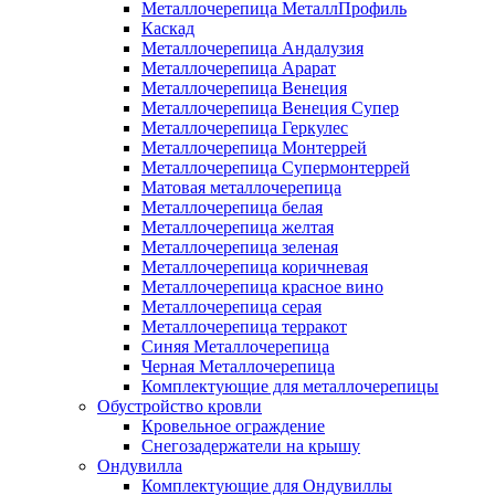
Металлочерепица МеталлПрофиль
Каскад
Металлочерепица Андалузия
Металлочерепица Арарат
Металлочерепица Венеция
Металлочерепица Венеция Супер
Металлочерепица Геркулес
Металлочерепица Монтеррей
Металлочерепица Супермонтеррей
Матовая металлочерепица
Металлочерепица белая
Металлочерепица желтая
Металлочерепица зеленая
Металлочерепица коричневая
Металлочерепица красное вино
Металлочерепица серая
Металлочерепица терракот
Синяя Металлочерепица
Черная Металлочерепица
Комплектующие для металлочерепицы
Обустройство кровли
Кровельное ограждение
Снегозадержатели на крышу
Ондувилла
Комплектующие для Ондувиллы