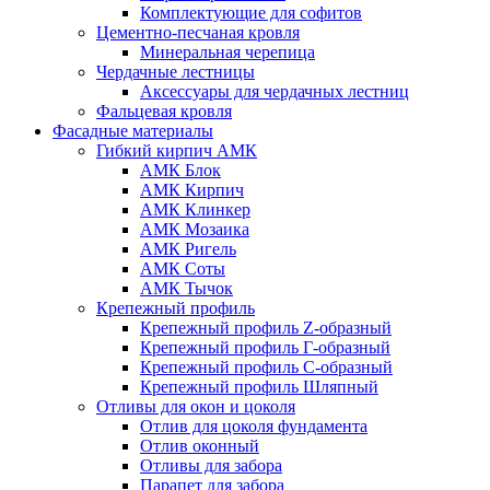
Комплектующие для софитов
Цементно-песчаная кровля
Минеральная черепица
Чердачные лестницы
Аксессуары для чердачных лестниц
Фальцевая кровля
Фасадные материалы
Гибкий кирпич АМК
АМК Блок
АМК Кирпич
АМК Клинкер
АМК Мозаика
АМК Ригель
АМК Соты
АМК Тычок
Крепежный профиль
Крепежный профиль Z-образный
Крепежный профиль Г-образный
Крепежный профиль С-образный
Крепежный профиль Шляпный
Отливы для окон и цоколя
Отлив для цоколя фундамента
Отлив оконный
Отливы для забора
Парапет для забора