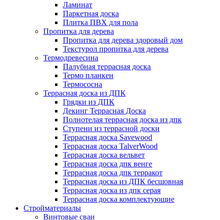
Ламинат
Паркетная доска
Плитка ПВХ для пола
Пропитка для дерева
Пропитка для дерева здоровый дом
Текстурол пропитка для дерева
Термодревесина
Палубная террасная доска
Термо планкен
Термососна
Террасная доска из ДПК
Грядки из ДПК
Декинг Террасная Доска
Полнотелая террасная доска из дпк
Ступени из террасной доски
Террасная доска Savewood
Террасная доска TalverWood
Террасная доска вельвет
Террасная доска дпк венге
Террасная доска дпк терракот
Террасная доска из ДПК бесшовная
Террасная доска из дпк серая
Террасная доска комплектующие
Стройматериалы
Винтовые сваи