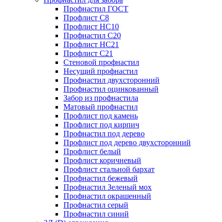
Профнастил ГОСТ
Профлист С8
Профлист НС10
Профнастил С20
Профлист НС21
Профлист С21
Стеновой профнастил
Несущий профнастил
Профнастил двухсторонний
Профнастил оцинкованный
Забор из профнастила
Матовый профнастил
Профлист под камень
Профлист под кирпич
Профнастил под дерево
Профлист под дерево двухсторонний
Профлист белый
Профлист коричневый
Профлист стальной бархат
Профнастил бежевый
Профнастил Зеленый мох
Профнастил окрашенный
Профнастил серый
Профнастил синий