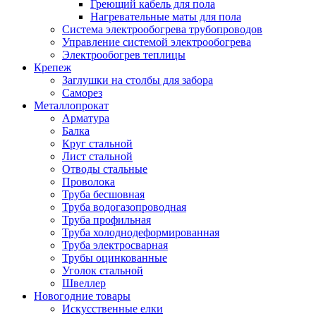
Греющий кабель для пола
Нагревательные маты для пола
Система электрообогрева трубопроводов
Управление системой электрообогрева
Электрообогрев теплицы
Крепеж
Заглушки на столбы для забора
Саморез
Металлопрокат
Арматура
Балка
Круг стальной
Лист стальной
Отводы стальные
Проволока
Труба бесшовная
Труба водогазопроводная
Труба профильная
Труба холоднодеформированная
Труба электросварная
Трубы оцинкованные
Уголок стальной
Швеллер
Новогодние товары
Искусственные елки