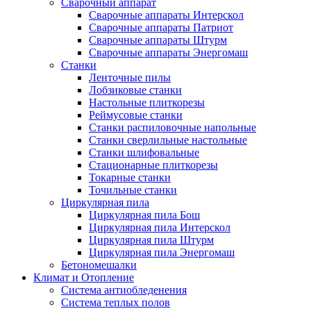
Сварочный аппарат
Сварочные аппараты Интерскол
Сварочные аппараты Патриот
Сварочные аппараты Штурм
Сварочные аппараты Энергомаш
Станки
Ленточные пилы
Лобзиковые станки
Настольные плиткорезы
Реймусовые станки
Станки распиловочные напольные
Станки сверлильные настольные
Станки шлифовальные
Стационарные плиткорезы
Токарные станки
Точильные станки
Циркулярная пила
Циркулярная пила Бош
Циркулярная пила Интерскол
Циркулярная пила Штурм
Циркулярная пила Энергомаш
Бетономешалки
Климат и Отопление
Система антиобледенения
Система теплых полов