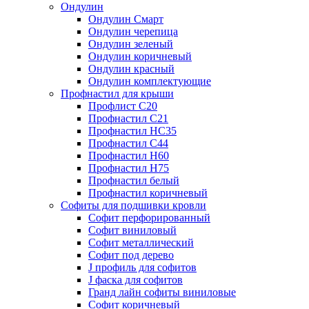
Ондулин
Ондулин Смарт
Ондулин черепица
Ондулин зеленый
Ондулин коричневый
Ондулин красный
Ондулин комплектующие
Профнастил для крыши
Профлист С20
Профнастил С21
Профнастил НС35
Профнастил С44
Профнастил Н60
Профнастил Н75
Профнастил белый
Профнастил коричневый
Софиты для подшивки кровли
Cофит перфорированный
Софит виниловый
Софит металлический
Софит под дерево
J профиль для софитов
J фаска для софитов
Гранд лайн софиты виниловые
Софит коричневый