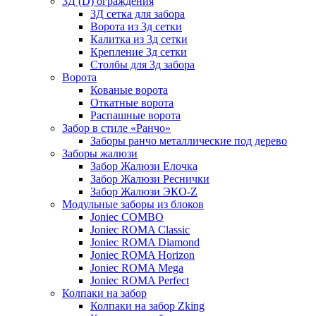
3Д (D) ограждения
3Д сетка для забора
Ворота из 3д сетки
Калитка из 3д сетки
Крепление 3д сетки
Столбы для 3д забора
Ворота
Кованые ворота
Откатные ворота
Распашные ворота
Забор в стиле «Ранчо»
Заборы ранчо металлические под дерево
Заборы жалюзи
Забор Жалюзи Елочка
Забор Жалюзи Реснички
Забор Жалюзи ЭКО-Z
Модульные заборы из блоков
Joniec COMBO
Joniec ROMA Classic
Joniec ROMA Diamond
Joniec ROMA Horizon
Joniec ROMA Mega
Joniec ROMA Perfect
Колпаки на забор
Колпаки на забор Zking