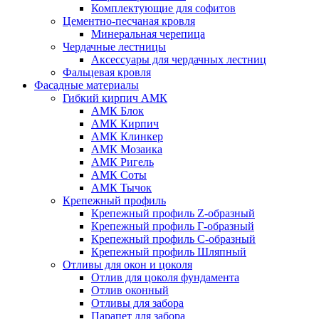
Комплектующие для софитов
Цементно-песчаная кровля
Минеральная черепица
Чердачные лестницы
Аксессуары для чердачных лестниц
Фальцевая кровля
Фасадные материалы
Гибкий кирпич АМК
АМК Блок
АМК Кирпич
АМК Клинкер
АМК Мозаика
АМК Ригель
АМК Соты
АМК Тычок
Крепежный профиль
Крепежный профиль Z-образный
Крепежный профиль Г-образный
Крепежный профиль С-образный
Крепежный профиль Шляпный
Отливы для окон и цоколя
Отлив для цоколя фундамента
Отлив оконный
Отливы для забора
Парапет для забора