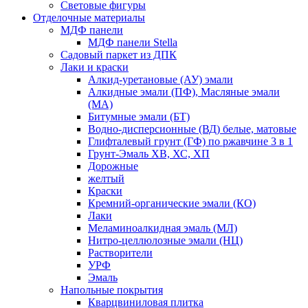
Световые фигуры
Отделочные материалы
МДФ панели
МДФ панели Stella
Садовый паркет из ДПК
Лаки и краски
Алкид-уретановые (АУ) эмали
Алкидные эмали (ПФ), Масляные эмали
(МА)
Битумные эмали (БТ)
Водно-дисперсионные (ВД) белые, матовые
Глифталевый грунт (ГФ) по ржавчине 3 в 1
Грунт-Эмаль ХВ, ХС, ХП
Дорожные
желтый
Краски
Кремний-органические эмали (КО)
Лаки
Меламиноалкидная эмаль (МЛ)
Нитро-целлюлозные эмали (НЦ)
Растворители
УРФ
Эмаль
Напольные покрытия
Кварцвиниловая плитка