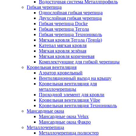
Водосточная система Металлпрофиль
Гибкая черепица
Однослойная гибкая черепица
Двухслойная гибкая черепица
Гибкая черепица Docke
Гибкая черепица Тегола
Гибкая черепица Технониколь
Мягкая кровля Тегола (Tegola)
Катепал мягкая кровля
Мягкая кровля зелёная
Мягкая кровля коричневая
Комплектующие для гибкой черепицы
Кровельная вентиляция
Аэратор кровельный
Вентиляционный выход на крышу
Кровельная вентиляция для
металлочерепицы
Проходной элемент для кровли
Кровельная вентиляция Vilpe
Кровельная вентиляция Технониколь
Мансардные окна
Мансардные окна Velux
Мансардные окна Факро
Металлочерепица
Металлочерепица полиэстер