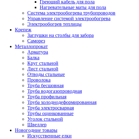
Греющий кабель для пола
Нагревательные маты для пола
Система электрообогрева трубопроводов
Управление системой электрообогрева
Электрообогрев теплицы
Крепеж
Заглушки на столбы для забора
Саморез
Металлопрокат
Арматура
Балка
Круг стальной
Лист стальной
Отводы стальные
Проволока
Труба бесшовная
Труба водогазопроводная
Труба профильная
Труба холоднодеформированная
Труба электросварная
Трубы оцинкованные
Уголок стальной
Швеллер
Новогодние товары
Искусственные елки