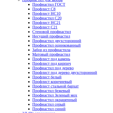
Профнастил ГОСТ
Профлист С8
Профлист НС10
Профнастил С20
Профлист НС21
Профлист С21
Стеновой профнастил
Несущий профнастил
Профнастил двухсторонний
Профнастил оцинкованный
Забор из профнастила
Матовый профнастил
Профлист под камень
Профлист под кирпич
Профнастил под дерево
Профлист под дерево двухсторонний
Профлист белый
Профлист коричневый
Профлист стальной бархат
Профнастил бежевый
Профнастил Зеленый мох
Профнастил окрашенный
Профнастил серый
Профнастил синий