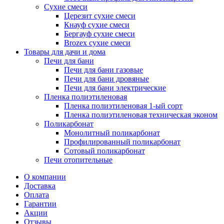
Сухие смеси
Церезит сухие смеси
Кнауф сухие смеси
Бергауф сухие смеси
Brozex сухие смеси
Товары для дачи и дома
Печи для бани
Печи для бани газовые
Печи для бани дровяные
Печи для бани электрические
Пленка полиэтиленовая
Пленка полиэтиленовая 1-ый сорт
Пленка полиэтиленовая техническая эконом
Поликарбонат
Монолитный поликарбонат
Профилированный поликарбонат
Сотовый поликарбонат
Печи отопительные
О компании
Доставка
Оплата
Гарантии
Акции
Отзывы