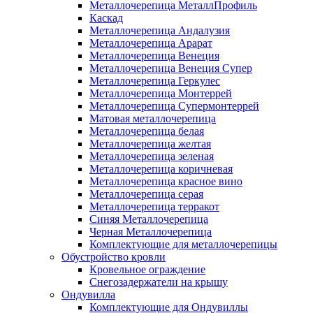
Металлочерепица МеталлПрофиль
Каскад
Металлочерепица Андалузия
Металлочерепица Арарат
Металлочерепица Венеция
Металлочерепица Венеция Супер
Металлочерепица Геркулес
Металлочерепица Монтеррей
Металлочерепица Супермонтеррей
Матовая металлочерепица
Металлочерепица белая
Металлочерепица желтая
Металлочерепица зеленая
Металлочерепица коричневая
Металлочерепица красное вино
Металлочерепица серая
Металлочерепица терракот
Синяя Металлочерепица
Черная Металлочерепица
Комплектующие для металлочерепицы
Обустройство кровли
Кровельное ограждение
Снегозадержатели на крышу
Ондувилла
Комплектующие для Ондувиллы