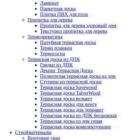
Ламинат
Паркетная доска
Плитка ПВХ для пола
Пропитка для дерева
Пропитка для дерева здоровый дом
Текстурол пропитка для дерева
Термодревесина
Палубная террасная доска
Термо планкен
Термососна
Террасная доска из ДПК
Грядки из ДПК
Декинг Террасная Доска
Полнотелая террасная доска из дпк
Ступени из террасной доски
Террасная доска Savewood
Террасная доска TalverWood
Террасная доска вельвет
Террасная доска дпк венге
Террасная доска дпк терракот
Террасная доска из ДПК бесшовная
Террасная доска из дпк серая
Террасная доска комплектующие
Стройматериалы
Винтовые сваи