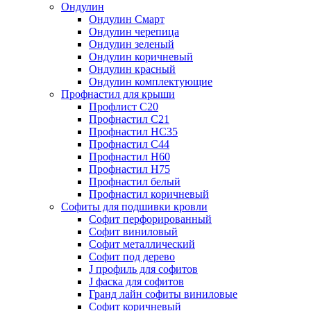
Ондулин
Ондулин Смарт
Ондулин черепица
Ондулин зеленый
Ондулин коричневый
Ондулин красный
Ондулин комплектующие
Профнастил для крыши
Профлист С20
Профнастил С21
Профнастил НС35
Профнастил С44
Профнастил Н60
Профнастил Н75
Профнастил белый
Профнастил коричневый
Софиты для подшивки кровли
Cофит перфорированный
Софит виниловый
Софит металлический
Софит под дерево
J профиль для софитов
J фаска для софитов
Гранд лайн софиты виниловые
Софит коричневый