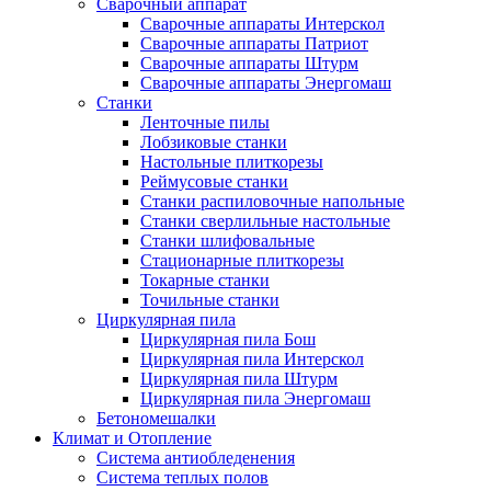
Сварочный аппарат
Сварочные аппараты Интерскол
Сварочные аппараты Патриот
Сварочные аппараты Штурм
Сварочные аппараты Энергомаш
Станки
Ленточные пилы
Лобзиковые станки
Настольные плиткорезы
Реймусовые станки
Станки распиловочные напольные
Станки сверлильные настольные
Станки шлифовальные
Стационарные плиткорезы
Токарные станки
Точильные станки
Циркулярная пила
Циркулярная пила Бош
Циркулярная пила Интерскол
Циркулярная пила Штурм
Циркулярная пила Энергомаш
Бетономешалки
Климат и Отопление
Система антиобледенения
Система теплых полов