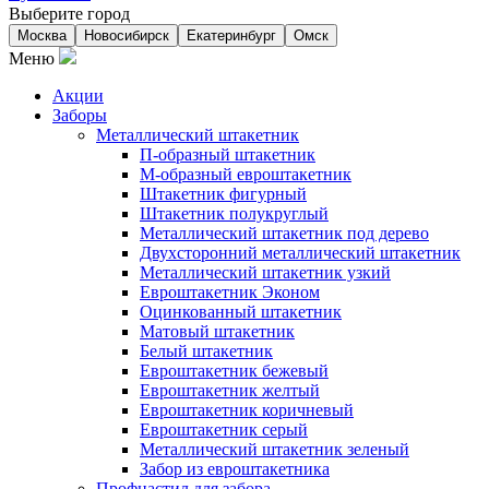
Выберите город
Москва
Новосибирск
Екатеринбург
Омск
Меню
Акции
Заборы
Металлический штакетник
П-образный штакетник
М-образный евроштакетник
Штакетник фигурный
Штакетник полукруглый
Металлический штакетник под дерево
Двухсторонний металлический штакетник
Металлический штакетник узкий
Евроштакетник Эконом
Оцинкованный штакетник
Матовый штакетник
Белый штакетник
Евроштакетник бежевый
Евроштакетник желтый
Евроштакетник коричневый
Евроштакетник серый
Металлический штакетник зеленый
Забор из евроштакетника
Профнастил для забора