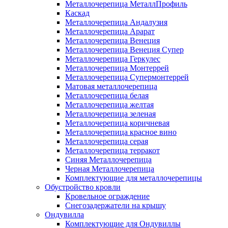
Металлочерепица МеталлПрофиль
Каскад
Металлочерепица Андалузия
Металлочерепица Арарат
Металлочерепица Венеция
Металлочерепица Венеция Супер
Металлочерепица Геркулес
Металлочерепица Монтеррей
Металлочерепица Супермонтеррей
Матовая металлочерепица
Металлочерепица белая
Металлочерепица желтая
Металлочерепица зеленая
Металлочерепица коричневая
Металлочерепица красное вино
Металлочерепица серая
Металлочерепица терракот
Синяя Металлочерепица
Черная Металлочерепица
Комплектующие для металлочерепицы
Обустройство кровли
Кровельное ограждение
Снегозадержатели на крышу
Ондувилла
Комплектующие для Ондувиллы