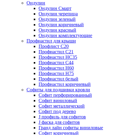
Ондулин
Ондулин Смарт
Ондулин черепица
Ондулин зеленый
Ондулин коричневый
Ондулин красный
Ондулин комплектующие
Профнастил для крыши
Профлист С20
Профнастил С21
Профнастил НС35
Профнастил С44
Профнастил Н60
Профнастил Н75
Профнастил белый
Профнастил коричневый
Софиты для подшивки кровли
Cофит перфорированный
Софит виниловый
Софит металлический
Софит под дерево
J профиль для софитов
J фаска для софитов
Гранд лайн софиты виниловые
Софит коричневый