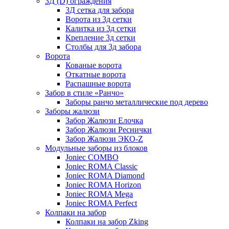
3Д (D) ограждения
3Д сетка для забора
Ворота из 3д сетки
Калитка из 3д сетки
Крепление 3д сетки
Столбы для 3д забора
Ворота
Кованые ворота
Откатные ворота
Распашные ворота
Забор в стиле «Ранчо»
Заборы ранчо металлические под дерево
Заборы жалюзи
Забор Жалюзи Елочка
Забор Жалюзи Реснички
Забор Жалюзи ЭКО-Z
Модульные заборы из блоков
Joniec COMBO
Joniec ROMA Classic
Joniec ROMA Diamond
Joniec ROMA Horizon
Joniec ROMA Mega
Joniec ROMA Perfect
Колпаки на забор
Колпаки на забор Zking