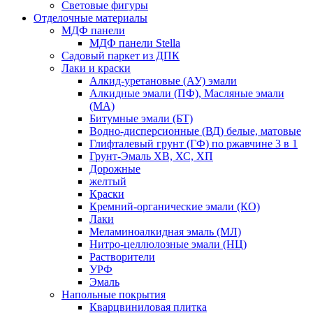
Световые фигуры
Отделочные материалы
МДФ панели
МДФ панели Stella
Садовый паркет из ДПК
Лаки и краски
Алкид-уретановые (АУ) эмали
Алкидные эмали (ПФ), Масляные эмали
(МА)
Битумные эмали (БТ)
Водно-дисперсионные (ВД) белые, матовые
Глифталевый грунт (ГФ) по ржавчине 3 в 1
Грунт-Эмаль ХВ, ХС, ХП
Дорожные
желтый
Краски
Кремний-органические эмали (КО)
Лаки
Меламиноалкидная эмаль (МЛ)
Нитро-целлюлозные эмали (НЦ)
Растворители
УРФ
Эмаль
Напольные покрытия
Кварцвиниловая плитка