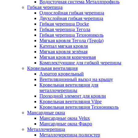
Водосточная система Металлпрофиль
Гибкая черепица
Однослойная гибкая черепица
Двухслойная гибкая черепица
Гибкая черепица Docke
Гибкая черепица Тегола
Гибкая черепица Технониколь
Мягкая кровля Тегола (Tegola)
Катепал мягкая кровля
Мягкая кровля зелёная
Мягкая кровля коричневая
Комплектующие для гибкой черепицы
Кровельная вентиляция
Аэратор кровельный
Вентиляционный выход на крышу
Кровельная вентиляция для
металлочерепицы
Проходной элемент для кровли
Кровельная вентиляция Vilpe
Кровельная вентиляция Технониколь
Мансардные окна
Мансардные окна Velux
Мансардные окна Факро
Металлочерепица
Металлочерепица полиэстер