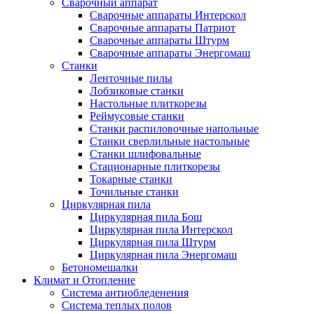
Сварочный аппарат
Сварочные аппараты Интерскол
Сварочные аппараты Патриот
Сварочные аппараты Штурм
Сварочные аппараты Энергомаш
Станки
Ленточные пилы
Лобзиковые станки
Настольные плиткорезы
Реймусовые станки
Станки распиловочные напольные
Станки сверлильные настольные
Станки шлифовальные
Стационарные плиткорезы
Токарные станки
Точильные станки
Циркулярная пила
Циркулярная пила Бош
Циркулярная пила Интерскол
Циркулярная пила Штурм
Циркулярная пила Энергомаш
Бетономешалки
Климат и Отопление
Система антиобледенения
Система теплых полов