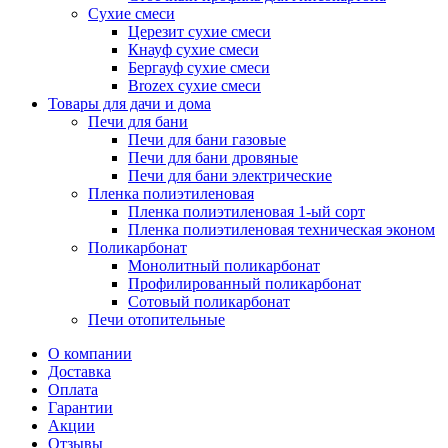
Сухие смеси
Церезит сухие смеси
Кнауф сухие смеси
Бергауф сухие смеси
Brozex сухие смеси
Товары для дачи и дома
Печи для бани
Печи для бани газовые
Печи для бани дровяные
Печи для бани электрические
Пленка полиэтиленовая
Пленка полиэтиленовая 1-ый сорт
Пленка полиэтиленовая техническая эконом
Поликарбонат
Монолитный поликарбонат
Профилированный поликарбонат
Сотовый поликарбонат
Печи отопительные
О компании
Доставка
Оплата
Гарантии
Акции
Отзывы