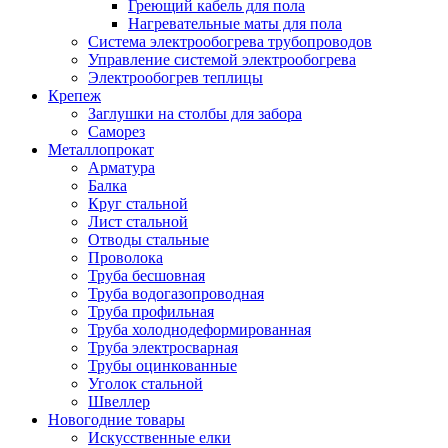
Греющий кабель для пола
Нагревательные маты для пола
Система электрообогрева трубопроводов
Управление системой электрообогрева
Электрообогрев теплицы
Крепеж
Заглушки на столбы для забора
Саморез
Металлопрокат
Арматура
Балка
Круг стальной
Лист стальной
Отводы стальные
Проволока
Труба бесшовная
Труба водогазопроводная
Труба профильная
Труба холоднодеформированная
Труба электросварная
Трубы оцинкованные
Уголок стальной
Швеллер
Новогодние товары
Искусственные елки