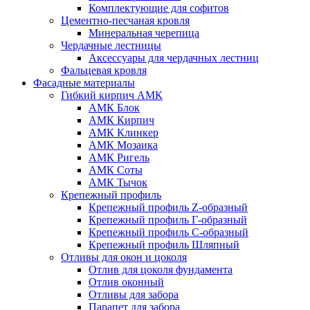
Комплектующие для софитов
Цементно-песчаная кровля
Минеральная черепица
Чердачные лестницы
Аксессуары для чердачных лестниц
Фальцевая кровля
Фасадные материалы
Гибкий кирпич АМК
АМК Блок
АМК Кирпич
АМК Клинкер
АМК Мозаика
АМК Ригель
АМК Соты
АМК Тычок
Крепежный профиль
Крепежный профиль Z-образный
Крепежный профиль Г-образный
Крепежный профиль С-образный
Крепежный профиль Шляпный
Отливы для окон и цоколя
Отлив для цоколя фундамента
Отлив оконный
Отливы для забора
Парапет для забора