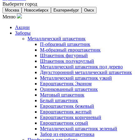
Выберите город
Москва
Новосибирск
Екатеринбург
Омск
Меню
Акции
Заборы
Металлический штакетник
П-образный штакетник
М-образный евроштакетник
Штакетник фигурный
Штакетник полукруглый
Металлический штакетник под дерево
Двухсторонний металлический штакетник
Металлический штакетник узкий
Евроштакетник Эконом
Оцинкованный штакетник
Матовый штакетник
Белый штакетник
Евроштакетник бежевый
Евроштакетник желтый
Евроштакетник коричневый
Евроштакетник серый
Металлический штакетник зеленый
Забор из евроштакетника
Профнастил для забора