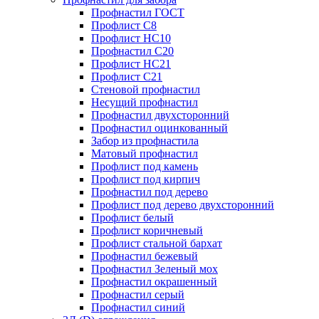
Профнастил ГОСТ
Профлист С8
Профлист НС10
Профнастил С20
Профлист НС21
Профлист С21
Стеновой профнастил
Несущий профнастил
Профнастил двухсторонний
Профнастил оцинкованный
Забор из профнастила
Матовый профнастил
Профлист под камень
Профлист под кирпич
Профнастил под дерево
Профлист под дерево двухсторонний
Профлист белый
Профлист коричневый
Профлист стальной бархат
Профнастил бежевый
Профнастил Зеленый мох
Профнастил окрашенный
Профнастил серый
Профнастил синий