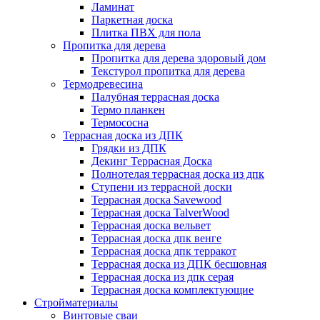
Ламинат
Паркетная доска
Плитка ПВХ для пола
Пропитка для дерева
Пропитка для дерева здоровый дом
Текстурол пропитка для дерева
Термодревесина
Палубная террасная доска
Термо планкен
Термососна
Террасная доска из ДПК
Грядки из ДПК
Декинг Террасная Доска
Полнотелая террасная доска из дпк
Ступени из террасной доски
Террасная доска Savewood
Террасная доска TalverWood
Террасная доска вельвет
Террасная доска дпк венге
Террасная доска дпк терракот
Террасная доска из ДПК бесшовная
Террасная доска из дпк серая
Террасная доска комплектующие
Стройматериалы
Винтовые сваи