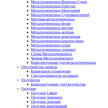
Металлочерепица Венеция Супер
Металлочерепица Геркулес
Металлочерепица Монтеррей
Металлочерепица Супермонтеррей
Матовая металлочерепица
Металлочерепица белая
Металлочерепица желтая
Металлочерепица зеленая
Металлочерепица коричневая
Металлочерепица красное вино
Металлочерепица серая
Металлочерепица терракот
Синяя Металлочерепица
Черная Металлочерепица
Комплектующие для металлочерепицы
Обустройство кровли
Кровельное ограждение
Снегозадержатели на крышу
Ондувилла
Комплектующие для Ондувиллы
Ондулин
Ондулин Смарт
Ондулин черепица
Ондулин зеленый
Ондулин коричневый