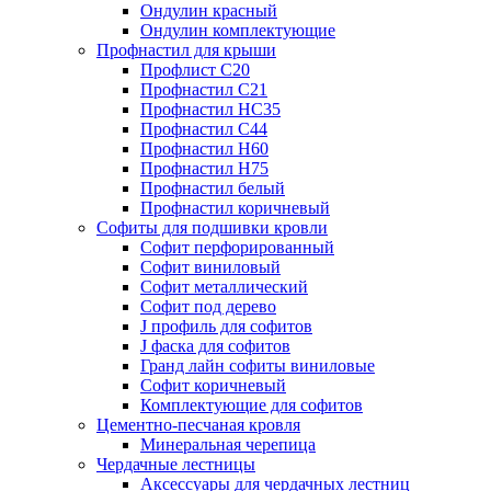
Ондулин красный
Ондулин комплектующие
Профнастил для крыши
Профлист С20
Профнастил С21
Профнастил НС35
Профнастил С44
Профнастил Н60
Профнастил Н75
Профнастил белый
Профнастил коричневый
Софиты для подшивки кровли
Cофит перфорированный
Софит виниловый
Софит металлический
Софит под дерево
J профиль для софитов
J фаска для софитов
Гранд лайн софиты виниловые
Софит коричневый
Комплектующие для софитов
Цементно-песчаная кровля
Минеральная черепица
Чердачные лестницы
Аксессуары для чердачных лестниц