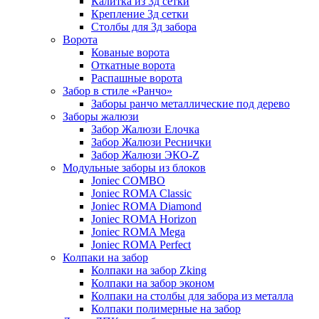
Калитка из 3д сетки
Крепление 3д сетки
Столбы для 3д забора
Ворота
Кованые ворота
Откатные ворота
Распашные ворота
Забор в стиле «Ранчо»
Заборы ранчо металлические под дерево
Заборы жалюзи
Забор Жалюзи Елочка
Забор Жалюзи Реснички
Забор Жалюзи ЭКО-Z
Модульные заборы из блоков
Joniec COMBO
Joniec ROMA Classic
Joniec ROMA Diamond
Joniec ROMA Horizon
Joniec ROMA Mega
Joniec ROMA Perfect
Колпаки на забор
Колпаки на забор Zking
Колпаки на забор эконом
Колпаки на столбы для забора из металла
Колпаки полимерные на забор