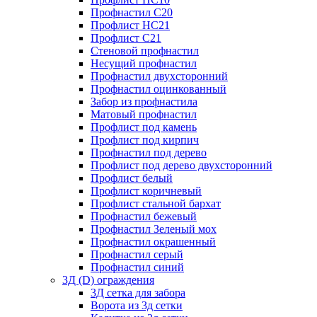
Профнастил С20
Профлист НС21
Профлист С21
Стеновой профнастил
Несущий профнастил
Профнастил двухсторонний
Профнастил оцинкованный
Забор из профнастила
Матовый профнастил
Профлист под камень
Профлист под кирпич
Профнастил под дерево
Профлист под дерево двухсторонний
Профлист белый
Профлист коричневый
Профлист стальной бархат
Профнастил бежевый
Профнастил Зеленый мох
Профнастил окрашенный
Профнастил серый
Профнастил синий
3Д (D) ограждения
3Д сетка для забора
Ворота из 3д сетки