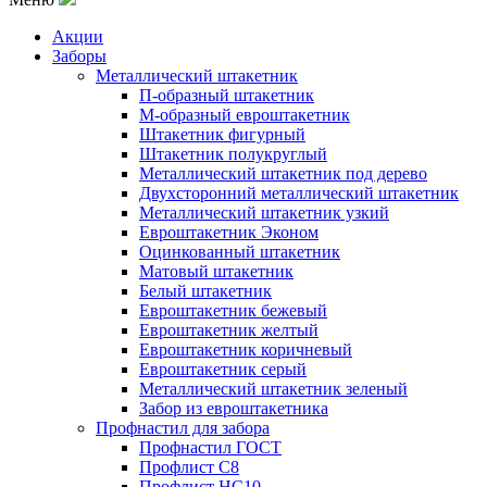
Акции
Заборы
Металлический штакетник
П-образный штакетник
М-образный евроштакетник
Штакетник фигурный
Штакетник полукруглый
Металлический штакетник под дерево
Двухсторонний металлический штакетник
Металлический штакетник узкий
Евроштакетник Эконом
Оцинкованный штакетник
Матовый штакетник
Белый штакетник
Евроштакетник бежевый
Евроштакетник желтый
Евроштакетник коричневый
Евроштакетник серый
Металлический штакетник зеленый
Забор из евроштакетника
Профнастил для забора
Профнастил ГОСТ
Профлист С8
Профлист НС10