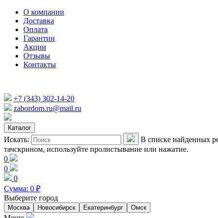
О компании
Доставка
Оплата
Гарантии
Акции
Отзывы
Контакты
+7 (343) 302-14-20
zabordom.ru@mail.ru
Каталог
Искать:
В списке найденных ре
тачскрином, используйте пролистывание или нажатие.
0
0
0
Сумма:
0
₽
Выберите город
Москва
Новосибирск
Екатеринбург
Омск
Меню