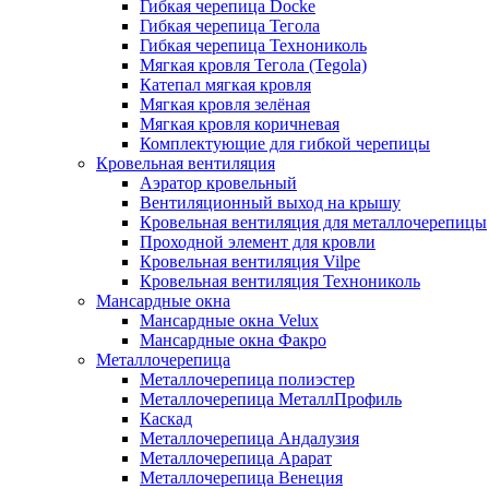
Гибкая черепица Docke
Гибкая черепица Тегола
Гибкая черепица Технониколь
Мягкая кровля Тегола (Tegola)
Катепал мягкая кровля
Мягкая кровля зелёная
Мягкая кровля коричневая
Комплектующие для гибкой черепицы
Кровельная вентиляция
Аэратор кровельный
Вентиляционный выход на крышу
Кровельная вентиляция для металлочерепицы
Проходной элемент для кровли
Кровельная вентиляция Vilpe
Кровельная вентиляция Технониколь
Мансардные окна
Мансардные окна Velux
Мансардные окна Факро
Металлочерепица
Металлочерепица полиэстер
Металлочерепица МеталлПрофиль
Каскад
Металлочерепица Андалузия
Металлочерепица Арарат
Металлочерепица Венеция