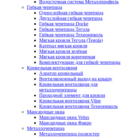
Водосточная система Металлпрофиль
Гибкая черепица
Однослойная гибкая черепица
Двухслойная гибкая черепица
Гибкая черепица Docke
Гибкая черепица Тегола
Гибкая черепица Технониколь
Мягкая кровля Тегола (Tegola)
Катепал мягкая кровля
Мягкая кровля зелёная
Мягкая кровля коричневая
Комплектующие для гибкой черепицы
Кровельная вентиляция
Аэратор кровельный
Вентиляционный выход на крышу
Кровельная вентиляция для
металлочерепицы
Проходной элемент для кровли
Кровельная вентиляция Vilpe
Кровельная вентиляция Технониколь
Мансардные окна
Мансардные окна Velux
Мансардные окна Факро
Металлочерепица
Металлочерепица полиэстер