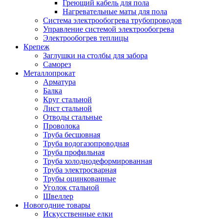
Греющий кабель для пола
Нагревательные маты для пола
Система электрообогрева трубопроводов
Управление системой электрообогрева
Электрообогрев теплицы
Крепеж
Заглушки на столбы для забора
Саморез
Металлопрокат
Арматура
Балка
Круг стальной
Лист стальной
Отводы стальные
Проволока
Труба бесшовная
Труба водогазопроводная
Труба профильная
Труба холоднодеформированная
Труба электросварная
Трубы оцинкованные
Уголок стальной
Швеллер
Новогодние товары
Искусственные елки