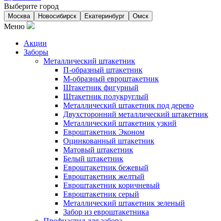
Выберите город
Москва
Новосибирск
Екатеринбург
Омск
Меню
Акции
Заборы
Металлический штакетник
П-образный штакетник
М-образный евроштакетник
Штакетник фигурный
Штакетник полукруглый
Металлический штакетник под дерево
Двухсторонний металлический штакетник
Металлический штакетник узкий
Евроштакетник Эконом
Оцинкованный штакетник
Матовый штакетник
Белый штакетник
Евроштакетник бежевый
Евроштакетник желтый
Евроштакетник коричневый
Евроштакетник серый
Металлический штакетник зеленый
Забор из евроштакетника
Профнастил для забора