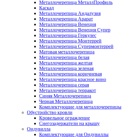
Металлочерепица МеталлПрофиль
Каскад
Металлочерепица Андалузия
Металлочерепица Арарат
Металлочерепица Венеция
Металлочерепица Венеция Супер
Металлочерепица Геркулес
Металлочерепица Монтеррей
Металлочерепица Супермонтеррей
Матовая металлочерепица
Металлочерепица белая
Металлочерепица желтая
Металлочерепица зеленая
Металлочерепица коричневая
Металлочерепица красное вино
Металлочерепица серая
Металлочерепица терракот
Синяя Металлочерепица
Черная Металлочерепица
Комплектующие для металлочерепицы
Обустройство кровли
Кровельное ограждение
Снегозадержатели на крышу
Ондувилла
Комплектующие для Ондувиллы