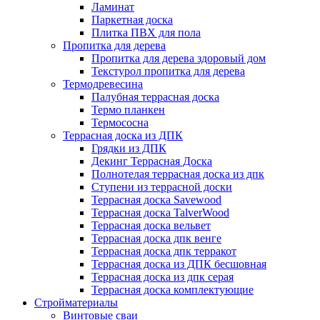
Ламинат
Паркетная доска
Плитка ПВХ для пола
Пропитка для дерева
Пропитка для дерева здоровый дом
Текстурол пропитка для дерева
Термодревесина
Палубная террасная доска
Термо планкен
Термососна
Террасная доска из ДПК
Грядки из ДПК
Декинг Террасная Доска
Полнотелая террасная доска из дпк
Ступени из террасной доски
Террасная доска Savewood
Террасная доска TalverWood
Террасная доска вельвет
Террасная доска дпк венге
Террасная доска дпк терракот
Террасная доска из ДПК бесшовная
Террасная доска из дпк серая
Террасная доска комплектующие
Стройматериалы
Винтовые сваи