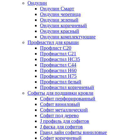
Ондулин
Ондулин Смарт
Ондулин черепица
Ондулин зеленый
Ондулин коричневый
Ондулин красный
Ондулин комплектующие
Профнастил для крыши
Профлист С20
Профнастил С21
Профнастил НС35
Профнастил С44
Профнастил Н60
Профнастил Н75
Профнастил белый
Профнастил коричневый
Софиты для подшивки кровли
Cофит перфорированный
Софит виниловый
Софит металлический
Софит под дерево
J профиль для софитов
J фаска для софитов
Гранд лайн софиты виниловые
Софит коричневый