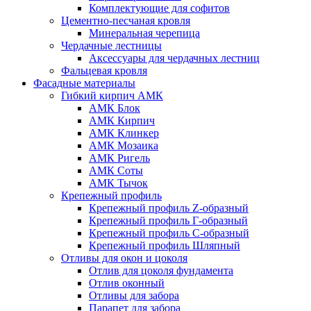
Комплектующие для софитов
Цементно-песчаная кровля
Минеральная черепица
Чердачные лестницы
Аксессуары для чердачных лестниц
Фальцевая кровля
Фасадные материалы
Гибкий кирпич АМК
АМК Блок
АМК Кирпич
АМК Клинкер
АМК Мозаика
АМК Ригель
АМК Соты
АМК Тычок
Крепежный профиль
Крепежный профиль Z-образный
Крепежный профиль Г-образный
Крепежный профиль С-образный
Крепежный профиль Шляпный
Отливы для окон и цоколя
Отлив для цоколя фундамента
Отлив оконный
Отливы для забора
Парапет для забора