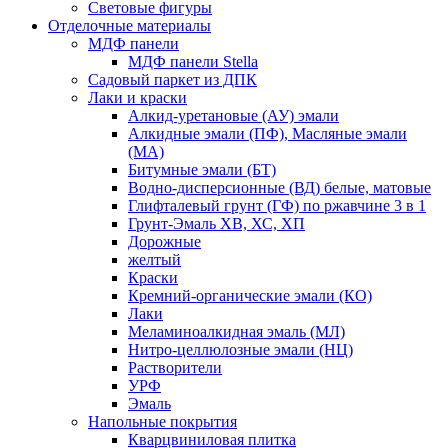
Световые фигуры
Отделочные материалы
МДФ панели
МДФ панели Stella
Садовый паркет из ДПК
Лаки и краски
Алкид-уретановые (АУ) эмали
Алкидные эмали (ПФ), Масляные эмали
(МА)
Битумные эмали (БТ)
Водно-дисперсионные (ВД) белые, матовые
Глифталевый грунт (ГФ) по ржавчине 3 в 1
Грунт-Эмаль ХВ, ХС, ХП
Дорожные
желтый
Краски
Кремний-органические эмали (КО)
Лаки
Меламиноалкидная эмаль (МЛ)
Нитро-целлюлозные эмали (НЦ)
Растворители
УРФ
Эмаль
Напольные покрытия
Кварцвиниловая плитка