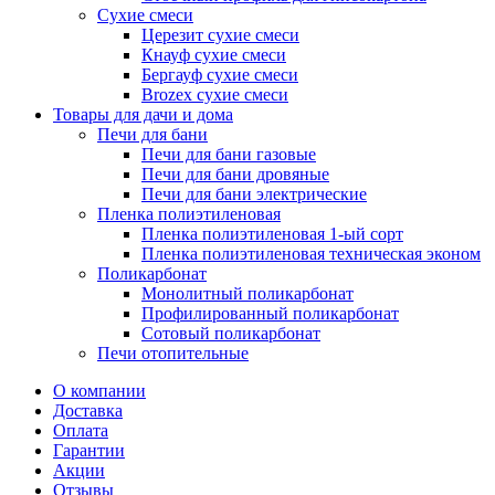
Сухие смеси
Церезит сухие смеси
Кнауф сухие смеси
Бергауф сухие смеси
Brozex сухие смеси
Товары для дачи и дома
Печи для бани
Печи для бани газовые
Печи для бани дровяные
Печи для бани электрические
Пленка полиэтиленовая
Пленка полиэтиленовая 1-ый сорт
Пленка полиэтиленовая техническая эконом
Поликарбонат
Монолитный поликарбонат
Профилированный поликарбонат
Сотовый поликарбонат
Печи отопительные
О компании
Доставка
Оплата
Гарантии
Акции
Отзывы