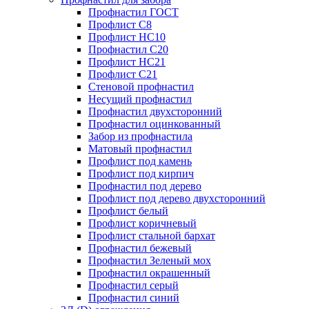
Профнастил ГОСТ
Профлист С8
Профлист НС10
Профнастил С20
Профлист НС21
Профлист С21
Стеновой профнастил
Несущий профнастил
Профнастил двухсторонний
Профнастил оцинкованный
Забор из профнастила
Матовый профнастил
Профлист под камень
Профлист под кирпич
Профнастил под дерево
Профлист под дерево двухсторонний
Профлист белый
Профлист коричневый
Профлист стальной бархат
Профнастил бежевый
Профнастил Зеленый мох
Профнастил окрашенный
Профнастил серый
Профнастил синий