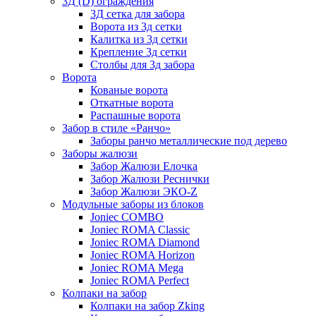
3Д (D) ограждения
3Д сетка для забора
Ворота из 3д сетки
Калитка из 3д сетки
Крепление 3д сетки
Столбы для 3д забора
Ворота
Кованые ворота
Откатные ворота
Распашные ворота
Забор в стиле «Ранчо»
Заборы ранчо металлические под дерево
Заборы жалюзи
Забор Жалюзи Елочка
Забор Жалюзи Реснички
Забор Жалюзи ЭКО-Z
Модульные заборы из блоков
Joniec COMBO
Joniec ROMA Classic
Joniec ROMA Diamond
Joniec ROMA Horizon
Joniec ROMA Mega
Joniec ROMA Perfect
Колпаки на забор
Колпаки на забор Zking