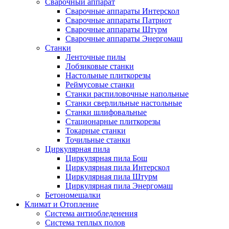
Сварочный аппарат
Сварочные аппараты Интерскол
Сварочные аппараты Патриот
Сварочные аппараты Штурм
Сварочные аппараты Энергомаш
Станки
Ленточные пилы
Лобзиковые станки
Настольные плиткорезы
Реймусовые станки
Станки распиловочные напольные
Станки сверлильные настольные
Станки шлифовальные
Стационарные плиткорезы
Токарные станки
Точильные станки
Циркулярная пила
Циркулярная пила Бош
Циркулярная пила Интерскол
Циркулярная пила Штурм
Циркулярная пила Энергомаш
Бетономешалки
Климат и Отопление
Система антиобледенения
Система теплых полов