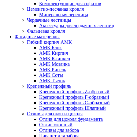
Комплектующие для софитов
Цементно-песчаная кровля
Минеральная черепица
Чердачные лестницы
Аксессуары для чердачных лестниц
Фальцевая кровля
Фасадные материалы
Гибкий кирпич АМК
АМК Блок
АМК Кирпич
АМК Клинкер
АМК Мозаика
АМК Ригель
АМК Соты
АМК Тычок
Крепежный профиль
Крепежный профиль Z-образный
Крепежный профиль Г-образный
Крепежный профиль С-образный
Крепежный профиль Шляпный
Отливы для окон и цоколя
Отлив для цоколя фундамента
Отлив оконный
Отливы для забора
Парапет для забора