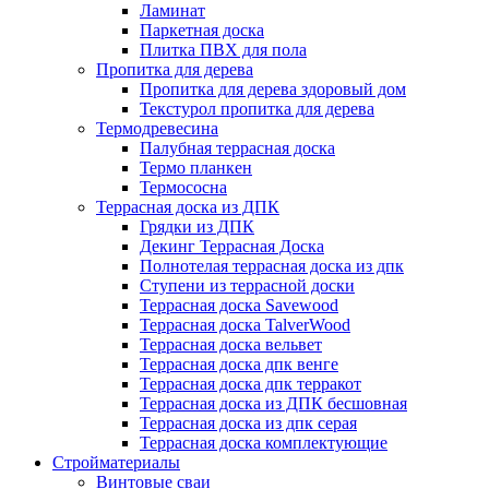
Ламинат
Паркетная доска
Плитка ПВХ для пола
Пропитка для дерева
Пропитка для дерева здоровый дом
Текстурол пропитка для дерева
Термодревесина
Палубная террасная доска
Термо планкен
Термососна
Террасная доска из ДПК
Грядки из ДПК
Декинг Террасная Доска
Полнотелая террасная доска из дпк
Ступени из террасной доски
Террасная доска Savewood
Террасная доска TalverWood
Террасная доска вельвет
Террасная доска дпк венге
Террасная доска дпк терракот
Террасная доска из ДПК бесшовная
Террасная доска из дпк серая
Террасная доска комплектующие
Стройматериалы
Винтовые сваи