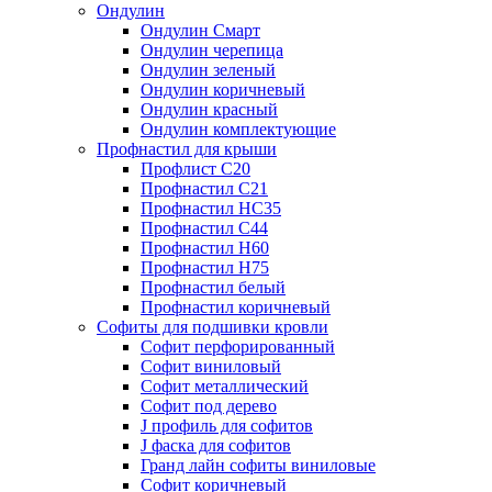
Ондулин
Ондулин Смарт
Ондулин черепица
Ондулин зеленый
Ондулин коричневый
Ондулин красный
Ондулин комплектующие
Профнастил для крыши
Профлист С20
Профнастил С21
Профнастил НС35
Профнастил С44
Профнастил Н60
Профнастил Н75
Профнастил белый
Профнастил коричневый
Софиты для подшивки кровли
Cофит перфорированный
Софит виниловый
Софит металлический
Софит под дерево
J профиль для софитов
J фаска для софитов
Гранд лайн софиты виниловые
Софит коричневый