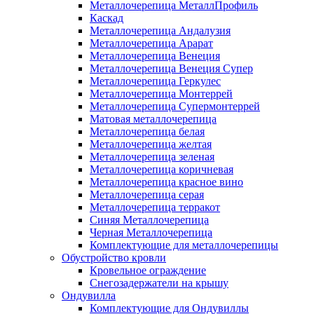
Металлочерепица МеталлПрофиль
Каскад
Металлочерепица Андалузия
Металлочерепица Арарат
Металлочерепица Венеция
Металлочерепица Венеция Супер
Металлочерепица Геркулес
Металлочерепица Монтеррей
Металлочерепица Супермонтеррей
Матовая металлочерепица
Металлочерепица белая
Металлочерепица желтая
Металлочерепица зеленая
Металлочерепица коричневая
Металлочерепица красное вино
Металлочерепица серая
Металлочерепица терракот
Синяя Металлочерепица
Черная Металлочерепица
Комплектующие для металлочерепицы
Обустройство кровли
Кровельное ограждение
Снегозадержатели на крышу
Ондувилла
Комплектующие для Ондувиллы