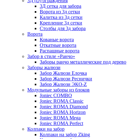
3Д (D) ограждения
3Д сетка для забора
Ворота из 3д сетки
Калитка из 3д сетки
Крепление 3д сетки
Столбы для 3д забора
Ворота
Кованые ворота
Откатные ворота
Распашные ворота
Забор в стиле «Ранчо»
Заборы ранчо металлические под дерево
Заборы жалюзи
Забор Жалюзи Елочка
Забор Жалюзи Реснички
Забор Жалюзи ЭКО-Z
Модульные заборы из блоков
Joniec COMBO
Joniec ROMA Classic
Joniec ROMA Diamond
Joniec ROMA Horizon
Joniec ROMA Mega
Joniec ROMA Perfect
Колпаки на забор
Колпаки на забор Zking