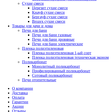
Сухие смеси
Церезит сухие смеси
Кнауф сухие смеси
Бергауф сухие смеси
Brozex сухие смеси
Товары для дачи и дома
Печи для бани
Печи для бани газовые
Печи для бани дровяные
Печи для бани электрические
Пленка полиэтиленовая
Пленка полиэтиленовая 1-ый сорт
Пленка полиэтиленовая техническая эконом
Поликарбонат
Монолитный поликарбонат
Профилированный поликарбонат
Сотовый поликарбонат
Печи отопительные
О компании
Доставка
Оплата
Гарантии
Акции
Отзывы