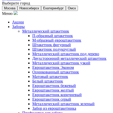
Выберите город
Москва
Новосибирск
Екатеринбург
Омск
Меню
Акции
Заборы
Металлический штакетник
П-образный штакетник
М-образный евроштакетник
Штакетник фигурный
Штакетник полукруглый
Металлический штакетник под дерево
Двухсторонний металлический штакетник
Металлический штакетник узкий
Евроштакетник Эконом
Оцинкованный штакетник
Матовый штакетник
Белый штакетник
Евроштакетник бежевый
Евроштакетник желтый
Евроштакетник коричневый
Евроштакетник серый
Металлический штакетник зеленый
Забор из евроштакетника
Профнастил для забора