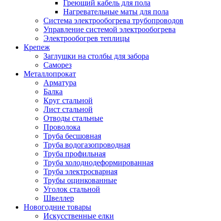
Греющий кабель для пола
Нагревательные маты для пола
Система электрообогрева трубопроводов
Управление системой электрообогрева
Электрообогрев теплицы
Крепеж
Заглушки на столбы для забора
Саморез
Металлопрокат
Арматура
Балка
Круг стальной
Лист стальной
Отводы стальные
Проволока
Труба бесшовная
Труба водогазопроводная
Труба профильная
Труба холоднодеформированная
Труба электросварная
Трубы оцинкованные
Уголок стальной
Швеллер
Новогодние товары
Искусственные елки