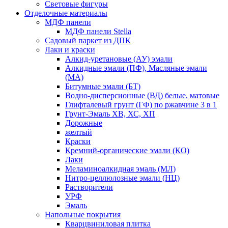
Световые фигуры
Отделочные материалы
МДФ панели
МДФ панели Stella
Садовый паркет из ДПК
Лаки и краски
Алкид-уретановые (АУ) эмали
Алкидные эмали (ПФ), Масляные эмали
(МА)
Битумные эмали (БТ)
Водно-дисперсионные (ВД) белые, матовые
Глифталевый грунт (ГФ) по ржавчине 3 в 1
Грунт-Эмаль ХВ, ХС, ХП
Дорожные
желтый
Краски
Кремний-органические эмали (КО)
Лаки
Меламиноалкидная эмаль (МЛ)
Нитро-целлюлозные эмали (НЦ)
Растворители
УРФ
Эмаль
Напольные покрытия
Кварцвиниловая плитка