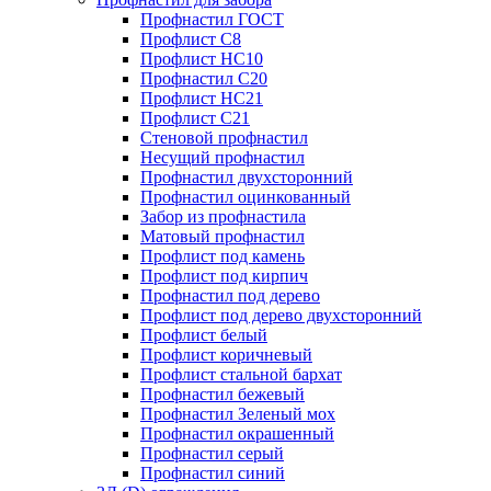
Профнастил ГОСТ
Профлист С8
Профлист НС10
Профнастил С20
Профлист НС21
Профлист С21
Стеновой профнастил
Несущий профнастил
Профнастил двухсторонний
Профнастил оцинкованный
Забор из профнастила
Матовый профнастил
Профлист под камень
Профлист под кирпич
Профнастил под дерево
Профлист под дерево двухсторонний
Профлист белый
Профлист коричневый
Профлист стальной бархат
Профнастил бежевый
Профнастил Зеленый мох
Профнастил окрашенный
Профнастил серый
Профнастил синий