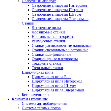
Сварочный аппарат
Сварочные аппараты Интерскол
Сварочные аппараты Патриот
Сварочные аппараты Штурм
Сварочные аппараты Энергомаш
Станки
Ленточные пилы
Лобзиковые станки
Настольные плиткорезы
Реймусовые станки
Станки распиловочные напольные
Станки сверлильные настольные
Станки шлифовальные
Стационарные плиткорезы
Токарные станки
Точильные станки
Циркулярная пила
Циркулярная пила Бош
Циркулярная пила Интерскол
Циркулярная пила Штурм
Циркулярная пила Энергомаш
Бетономешалки
Климат и Отопление
Система антиобледенения
Система теплых полов