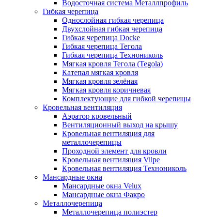
Водосточная система Металлпрофиль
Гибкая черепица
Однослойная гибкая черепица
Двухслойная гибкая черепица
Гибкая черепица Docke
Гибкая черепица Тегола
Гибкая черепица Технониколь
Мягкая кровля Тегола (Tegola)
Катепал мягкая кровля
Мягкая кровля зелёная
Мягкая кровля коричневая
Комплектующие для гибкой черепицы
Кровельная вентиляция
Аэратор кровельный
Вентиляционный выход на крышу
Кровельная вентиляция для
металлочерепицы
Проходной элемент для кровли
Кровельная вентиляция Vilpe
Кровельная вентиляция Технониколь
Мансардные окна
Мансардные окна Velux
Мансардные окна Факро
Металлочерепица
Металлочерепица полиэстер