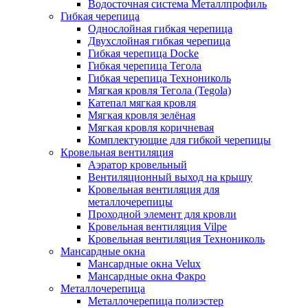
Водосточная система Металлпрофиль
Гибкая черепица
Однослойная гибкая черепица
Двухслойная гибкая черепица
Гибкая черепица Docke
Гибкая черепица Тегола
Гибкая черепица Технониколь
Мягкая кровля Тегола (Tegola)
Катепал мягкая кровля
Мягкая кровля зелёная
Мягкая кровля коричневая
Комплектующие для гибкой черепицы
Кровельная вентиляция
Аэратор кровельный
Вентиляционный выход на крышу
Кровельная вентиляция для
металлочерепицы
Проходной элемент для кровли
Кровельная вентиляция Vilpe
Кровельная вентиляция Технониколь
Мансардные окна
Мансардные окна Velux
Мансардные окна Факро
Металлочерепица
Металлочерепица полиэстер