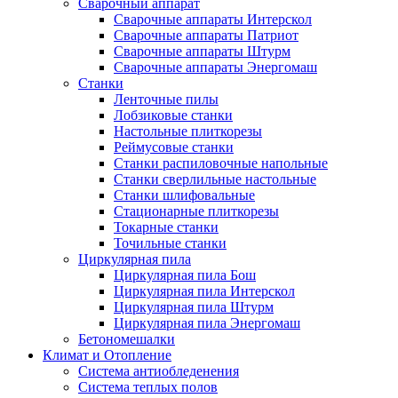
Сварочный аппарат
Сварочные аппараты Интерскол
Сварочные аппараты Патриот
Сварочные аппараты Штурм
Сварочные аппараты Энергомаш
Станки
Ленточные пилы
Лобзиковые станки
Настольные плиткорезы
Реймусовые станки
Станки распиловочные напольные
Станки сверлильные настольные
Станки шлифовальные
Стационарные плиткорезы
Токарные станки
Точильные станки
Циркулярная пила
Циркулярная пила Бош
Циркулярная пила Интерскол
Циркулярная пила Штурм
Циркулярная пила Энергомаш
Бетономешалки
Климат и Отопление
Система антиобледенения
Система теплых полов