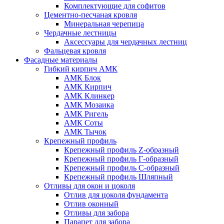
Комплектующие для софитов
Цементно-песчаная кровля
Минеральная черепица
Чердачные лестницы
Аксессуары для чердачных лестниц
Фальцевая кровля
Фасадные материалы
Гибкий кирпич АМК
АМК Блок
АМК Кирпич
АМК Клинкер
АМК Мозаика
АМК Ригель
АМК Соты
АМК Тычок
Крепежный профиль
Крепежный профиль Z-образный
Крепежный профиль Г-образный
Крепежный профиль С-образный
Крепежный профиль Шляпный
Отливы для окон и цоколя
Отлив для цоколя фундамента
Отлив оконный
Отливы для забора
Парапет для забора