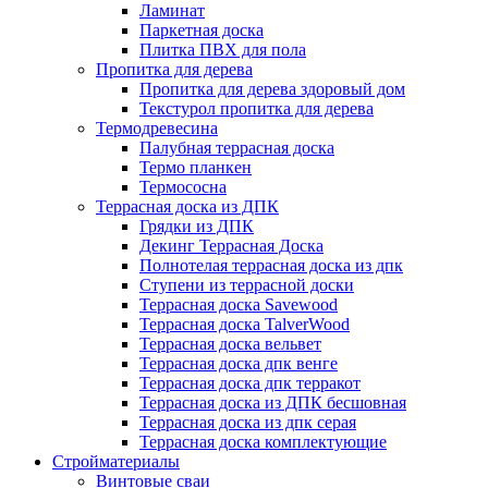
Ламинат
Паркетная доска
Плитка ПВХ для пола
Пропитка для дерева
Пропитка для дерева здоровый дом
Текстурол пропитка для дерева
Термодревесина
Палубная террасная доска
Термо планкен
Термососна
Террасная доска из ДПК
Грядки из ДПК
Декинг Террасная Доска
Полнотелая террасная доска из дпк
Ступени из террасной доски
Террасная доска Savewood
Террасная доска TalverWood
Террасная доска вельвет
Террасная доска дпк венге
Террасная доска дпк терракот
Террасная доска из ДПК бесшовная
Террасная доска из дпк серая
Террасная доска комплектующие
Стройматериалы
Винтовые сваи