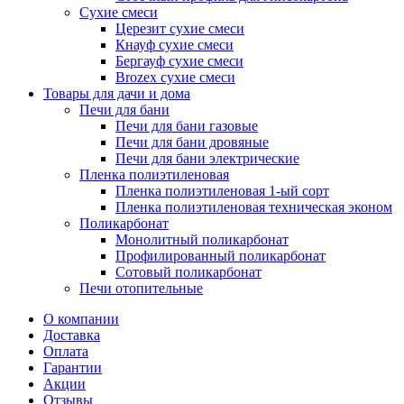
Сухие смеси
Церезит сухие смеси
Кнауф сухие смеси
Бергауф сухие смеси
Brozex сухие смеси
Товары для дачи и дома
Печи для бани
Печи для бани газовые
Печи для бани дровяные
Печи для бани электрические
Пленка полиэтиленовая
Пленка полиэтиленовая 1-ый сорт
Пленка полиэтиленовая техническая эконом
Поликарбонат
Монолитный поликарбонат
Профилированный поликарбонат
Сотовый поликарбонат
Печи отопительные
О компании
Доставка
Оплата
Гарантии
Акции
Отзывы