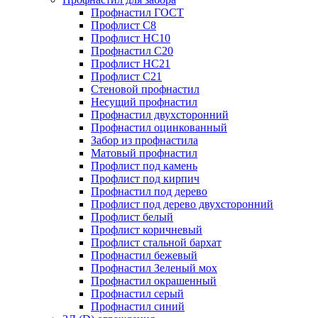
Профнастил ГОСТ
Профлист С8
Профлист НС10
Профнастил С20
Профлист НС21
Профлист С21
Стеновой профнастил
Несущий профнастил
Профнастил двухсторонний
Профнастил оцинкованный
Забор из профнастила
Матовый профнастил
Профлист под камень
Профлист под кирпич
Профнастил под дерево
Профлист под дерево двухсторонний
Профлист белый
Профлист коричневый
Профлист стальной бархат
Профнастил бежевый
Профнастил Зеленый мох
Профнастил окрашенный
Профнастил серый
Профнастил синий