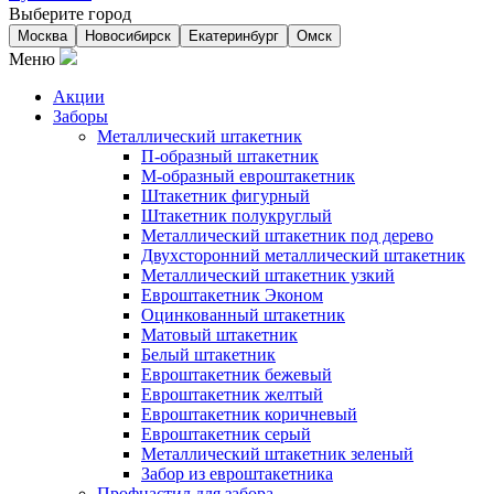
Выберите город
Москва
Новосибирск
Екатеринбург
Омск
Меню
Акции
Заборы
Металлический штакетник
П-образный штакетник
М-образный евроштакетник
Штакетник фигурный
Штакетник полукруглый
Металлический штакетник под дерево
Двухсторонний металлический штакетник
Металлический штакетник узкий
Евроштакетник Эконом
Оцинкованный штакетник
Матовый штакетник
Белый штакетник
Евроштакетник бежевый
Евроштакетник желтый
Евроштакетник коричневый
Евроштакетник серый
Металлический штакетник зеленый
Забор из евроштакетника
Профнастил для забора