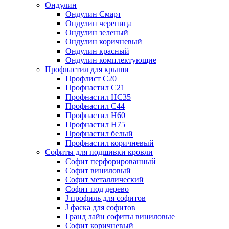
Ондулин
Ондулин Смарт
Ондулин черепица
Ондулин зеленый
Ондулин коричневый
Ондулин красный
Ондулин комплектующие
Профнастил для крыши
Профлист С20
Профнастил С21
Профнастил НС35
Профнастил С44
Профнастил Н60
Профнастил Н75
Профнастил белый
Профнастил коричневый
Софиты для подшивки кровли
Cофит перфорированный
Софит виниловый
Софит металлический
Софит под дерево
J профиль для софитов
J фаска для софитов
Гранд лайн софиты виниловые
Софит коричневый