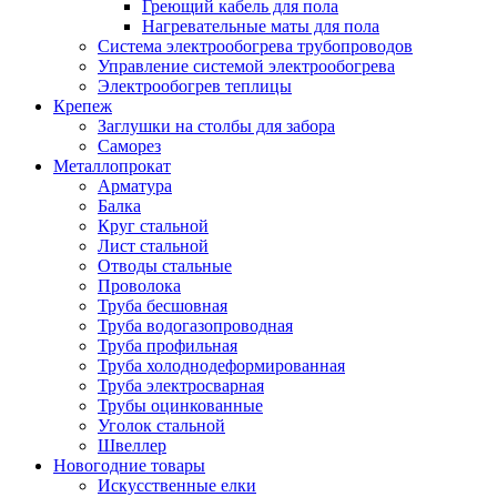
Греющий кабель для пола
Нагревательные маты для пола
Система электрообогрева трубопроводов
Управление системой электрообогрева
Электрообогрев теплицы
Крепеж
Заглушки на столбы для забора
Саморез
Металлопрокат
Арматура
Балка
Круг стальной
Лист стальной
Отводы стальные
Проволока
Труба бесшовная
Труба водогазопроводная
Труба профильная
Труба холоднодеформированная
Труба электросварная
Трубы оцинкованные
Уголок стальной
Швеллер
Новогодние товары
Искусственные елки