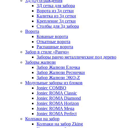
3Д (D) ограждения
3Д сетка для забора
Ворота из 3д сетки
Калитка из 3д сетки
Крепление 3д сетки
Столбы для 3д забора
Ворота
Кованые ворота
Откатные ворота
Распашные ворота
Забор в стиле «Ранчо»
Заборы ранчо металлические под дерево
Заборы жалюзи
Забор Жалюзи Елочка
Забор Жалюзи Реснички
Забор Жалюзи ЭКО-Z
Модульные заборы из блоков
Joniec COMBO
Joniec ROMA Classic
Joniec ROMA Diamond
Joniec ROMA Horizon
Joniec ROMA Mega
Joniec ROMA Perfect
Колпаки на забор
Колпаки на забор Zking