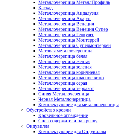
Металлочерепица МеталлПрофиль
Каскад
Металлочерепица Андалузия
Металлочерепица Арарат
Металлочерепица Венеция
Металлочерепица Венеция Супер
Металлочерепица Геркулес
Металлочерепица Монтеррей
Металлочерепица Супермонтеррей
Матовая металлочерепица
Металлочерепица белая
Металлочерепица желтая
Металлочерепица зеленая
Металлочерепица коричневая
Металлочерепица красное вино
Металлочерепица серая
Металлочерепица терракот
Синяя Металлочерепица
Черная Металлочерепица
Комплектующие для металлочерепицы
Обустройство кровли
Кровельное ограждение
Снегозадержатели на крышу
Ондувилла
Комплектующие для Ондувиллы