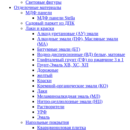
Световые фигуры
Отделочные материалы
МДФ панели
МДФ панели Stella
Садовый паркет из ДПК
Лаки и краски
Алкид-уретановые (АУ) эмали
Алкидные эмали (ПФ), Масляные эмали
(МА)
Битумные эмали (БТ)
Водно-дисперсионные (ВД) белые, матовые
Глифталевый грунт (ГФ) по ржавчине 3 в 1
Грунт-Эмаль ХВ, ХС, ХП
Дорожные
желтый
Краски
Кремний-органические эмали (КО)
Лаки
Меламиноалкидная эмаль (МЛ)
Нитро-целлюлозные эмали (НЦ)
Растворители
УРФ
Эмаль
Напольные покрытия
Кварцвиниловая плитка