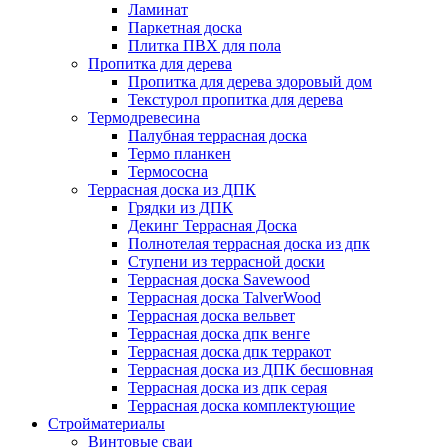
Ламинат
Паркетная доска
Плитка ПВХ для пола
Пропитка для дерева
Пропитка для дерева здоровый дом
Текстурол пропитка для дерева
Термодревесина
Палубная террасная доска
Термо планкен
Термососна
Террасная доска из ДПК
Грядки из ДПК
Декинг Террасная Доска
Полнотелая террасная доска из дпк
Ступени из террасной доски
Террасная доска Savewood
Террасная доска TalverWood
Террасная доска вельвет
Террасная доска дпк венге
Террасная доска дпк терракот
Террасная доска из ДПК бесшовная
Террасная доска из дпк серая
Террасная доска комплектующие
Стройматериалы
Винтовые сваи