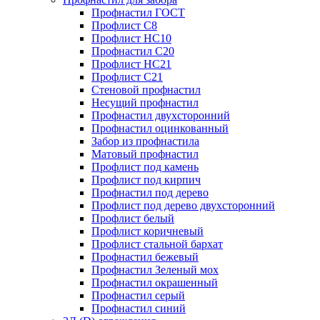
Профнастил ГОСТ
Профлист С8
Профлист НС10
Профнастил С20
Профлист НС21
Профлист С21
Стеновой профнастил
Несущий профнастил
Профнастил двухсторонний
Профнастил оцинкованный
Забор из профнастила
Матовый профнастил
Профлист под камень
Профлист под кирпич
Профнастил под дерево
Профлист под дерево двухсторонний
Профлист белый
Профлист коричневый
Профлист стальной бархат
Профнастил бежевый
Профнастил Зеленый мох
Профнастил окрашенный
Профнастил серый
Профнастил синий