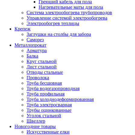
Греющий кабель для пола
Нагревательные маты для пола
Система электрообогрева трубопроводов
Управление системой электрообогрева
Электрообогрев теплицы
Крепеж
Заглушки на столбы для забора
Саморез
Металлопрокат
Арматура
Балка
Круг стальной
Лист стальной
Отводы стальные
Проволока
Труба бесшовная
Труба водогазопроводная
Труба профильная
Труба холоднодеформированная
Труба электросварная
Трубы оцинкованные
Уголок стальной
Швеллер
Новогодние товары
Искусственные елки