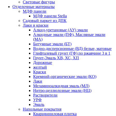
Световые фигуры
Отделочные материалы
МДФ панели
МДФ панели Stella
Садовый паркет из ДПК
Лаки и краски
Алкид-уретановые (АУ) эмали
Алкидные эмали (ПФ), Масляные эмали
(МА)
Битумные эмали (БТ)
Водно-дисперсионные (ВД) белые, матовые
Глифталевый грунт (ГФ) по ржавчине 3 в 1
Грунт-Эмаль ХВ, ХС, ХП
Дорожные
желтый
Краски
Кремний-органические эмали (КО)
Лаки
Меламиноалкидная эмаль (МЛ)
Нитро-целлюлозные эмали (НЦ)
Растворители
УРФ
Эмаль
Напольные покрытия
Кварцвиниловая плитка