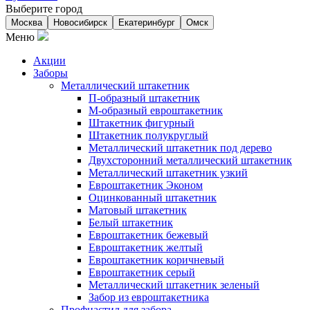
Выберите город
Москва
Новосибирск
Екатеринбург
Омск
Меню
Акции
Заборы
Металлический штакетник
П-образный штакетник
М-образный евроштакетник
Штакетник фигурный
Штакетник полукруглый
Металлический штакетник под дерево
Двухсторонний металлический штакетник
Металлический штакетник узкий
Евроштакетник Эконом
Оцинкованный штакетник
Матовый штакетник
Белый штакетник
Евроштакетник бежевый
Евроштакетник желтый
Евроштакетник коричневый
Евроштакетник серый
Металлический штакетник зеленый
Забор из евроштакетника
Профнастил для забора