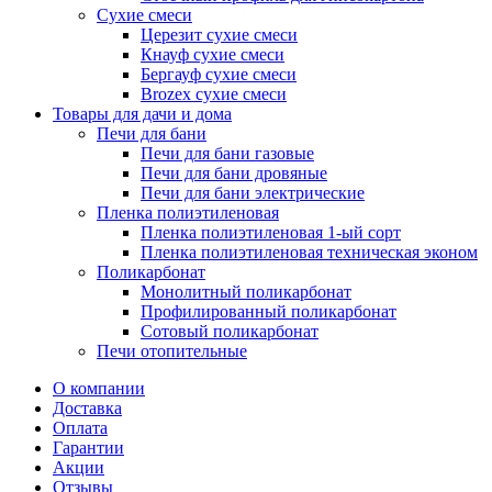
Сухие смеси
Церезит сухие смеси
Кнауф сухие смеси
Бергауф сухие смеси
Brozex сухие смеси
Товары для дачи и дома
Печи для бани
Печи для бани газовые
Печи для бани дровяные
Печи для бани электрические
Пленка полиэтиленовая
Пленка полиэтиленовая 1-ый сорт
Пленка полиэтиленовая техническая эконом
Поликарбонат
Монолитный поликарбонат
Профилированный поликарбонат
Сотовый поликарбонат
Печи отопительные
О компании
Доставка
Оплата
Гарантии
Акции
Отзывы