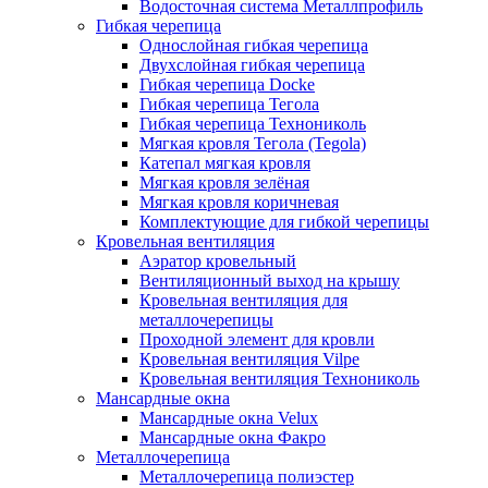
Водосточная система Металлпрофиль
Гибкая черепица
Однослойная гибкая черепица
Двухслойная гибкая черепица
Гибкая черепица Docke
Гибкая черепица Тегола
Гибкая черепица Технониколь
Мягкая кровля Тегола (Tegola)
Катепал мягкая кровля
Мягкая кровля зелёная
Мягкая кровля коричневая
Комплектующие для гибкой черепицы
Кровельная вентиляция
Аэратор кровельный
Вентиляционный выход на крышу
Кровельная вентиляция для
металлочерепицы
Проходной элемент для кровли
Кровельная вентиляция Vilpe
Кровельная вентиляция Технониколь
Мансардные окна
Мансардные окна Velux
Мансардные окна Факро
Металлочерепица
Металлочерепица полиэстер