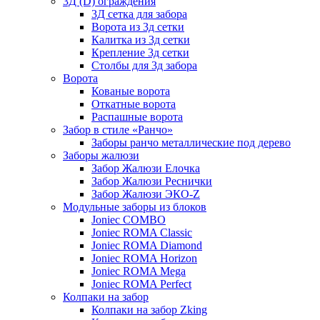
3Д (D) ограждения
3Д сетка для забора
Ворота из 3д сетки
Калитка из 3д сетки
Крепление 3д сетки
Столбы для 3д забора
Ворота
Кованые ворота
Откатные ворота
Распашные ворота
Забор в стиле «Ранчо»
Заборы ранчо металлические под дерево
Заборы жалюзи
Забор Жалюзи Елочка
Забор Жалюзи Реснички
Забор Жалюзи ЭКО-Z
Модульные заборы из блоков
Joniec COMBO
Joniec ROMA Classic
Joniec ROMA Diamond
Joniec ROMA Horizon
Joniec ROMA Mega
Joniec ROMA Perfect
Колпаки на забор
Колпаки на забор Zking