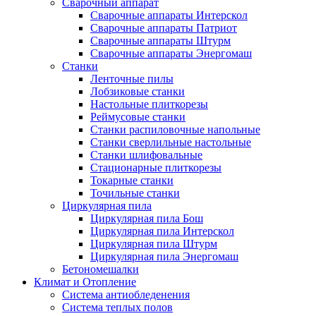
Сварочный аппарат
Сварочные аппараты Интерскол
Сварочные аппараты Патриот
Сварочные аппараты Штурм
Сварочные аппараты Энергомаш
Станки
Ленточные пилы
Лобзиковые станки
Настольные плиткорезы
Реймусовые станки
Станки распиловочные напольные
Станки сверлильные настольные
Станки шлифовальные
Стационарные плиткорезы
Токарные станки
Точильные станки
Циркулярная пила
Циркулярная пила Бош
Циркулярная пила Интерскол
Циркулярная пила Штурм
Циркулярная пила Энергомаш
Бетономешалки
Климат и Отопление
Система антиобледенения
Система теплых полов