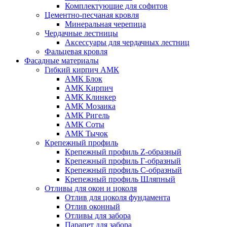
Комплектующие для софитов
Цементно-песчаная кровля
Минеральная черепица
Чердачные лестницы
Аксессуары для чердачных лестниц
Фальцевая кровля
Фасадные материалы
Гибкий кирпич АМК
АМК Блок
АМК Кирпич
АМК Клинкер
АМК Мозаика
АМК Ригель
АМК Соты
АМК Тычок
Крепежный профиль
Крепежный профиль Z-образный
Крепежный профиль Г-образный
Крепежный профиль С-образный
Крепежный профиль Шляпный
Отливы для окон и цоколя
Отлив для цоколя фундамента
Отлив оконный
Отливы для забора
Парапет для забора