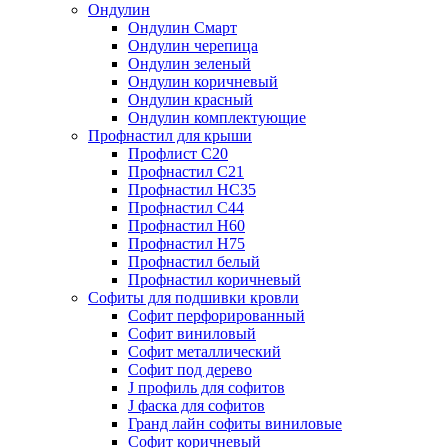
Ондулин
Ондулин Смарт
Ондулин черепица
Ондулин зеленый
Ондулин коричневый
Ондулин красный
Ондулин комплектующие
Профнастил для крыши
Профлист С20
Профнастил С21
Профнастил НС35
Профнастил С44
Профнастил Н60
Профнастил Н75
Профнастил белый
Профнастил коричневый
Софиты для подшивки кровли
Cофит перфорированный
Софит виниловый
Софит металлический
Софит под дерево
J профиль для софитов
J фаска для софитов
Гранд лайн софиты виниловые
Софит коричневый