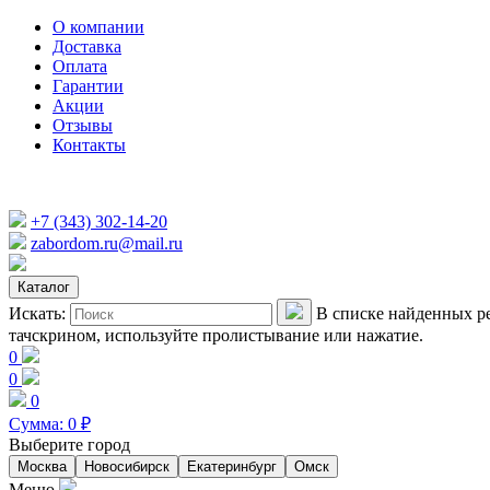
О компании
Доставка
Оплата
Гарантии
Акции
Отзывы
Контакты
+7 (343) 302-14-20
zabordom.ru@mail.ru
Каталог
Искать:
В списке найденных ре
тачскрином, используйте пролистывание или нажатие.
0
0
0
Сумма:
0
₽
Выберите город
Москва
Новосибирск
Екатеринбург
Омск
Меню