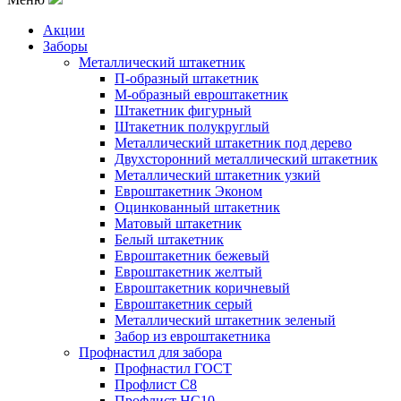
Акции
Заборы
Металлический штакетник
П-образный штакетник
М-образный евроштакетник
Штакетник фигурный
Штакетник полукруглый
Металлический штакетник под дерево
Двухсторонний металлический штакетник
Металлический штакетник узкий
Евроштакетник Эконом
Оцинкованный штакетник
Матовый штакетник
Белый штакетник
Евроштакетник бежевый
Евроштакетник желтый
Евроштакетник коричневый
Евроштакетник серый
Металлический штакетник зеленый
Забор из евроштакетника
Профнастил для забора
Профнастил ГОСТ
Профлист С8
Профлист НС10