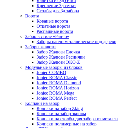
Калитка из 3д сетки
Крепление 3д сетки
Столбы для 3д забора
Ворота
Кованые ворота
Откатные ворота
Распашные ворота
Забор в стиле «Ранчо»
Заборы ранчо металлические под дерево
Заборы жалюзи
Забор Жалюзи Елочка
Забор Жалюзи Реснички
Забор Жалюзи ЭКО-Z
Модульные заборы из блоков
Joniec COMBO
Joniec ROMA Classic
Joniec ROMA Diamond
Joniec ROMA Horizon
Joniec ROMA Mega
Joniec ROMA Perfect
Колпаки на забор
Колпаки на забор Zking
Колпаки на забор эконом
Колпаки на столбы для забора из металла
Колпаки полимерные на забор