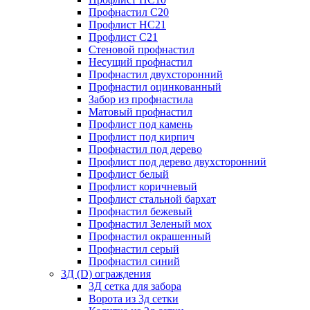
Профнастил С20
Профлист НС21
Профлист С21
Стеновой профнастил
Несущий профнастил
Профнастил двухсторонний
Профнастил оцинкованный
Забор из профнастила
Матовый профнастил
Профлист под камень
Профлист под кирпич
Профнастил под дерево
Профлист под дерево двухсторонний
Профлист белый
Профлист коричневый
Профлист стальной бархат
Профнастил бежевый
Профнастил Зеленый мох
Профнастил окрашенный
Профнастил серый
Профнастил синий
3Д (D) ограждения
3Д сетка для забора
Ворота из 3д сетки