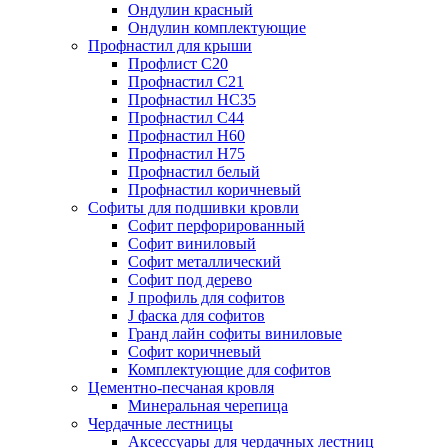
Ондулин красный
Ондулин комплектующие
Профнастил для крыши
Профлист С20
Профнастил С21
Профнастил НС35
Профнастил С44
Профнастил Н60
Профнастил Н75
Профнастил белый
Профнастил коричневый
Софиты для подшивки кровли
Cофит перфорированный
Софит виниловый
Софит металлический
Софит под дерево
J профиль для софитов
J фаска для софитов
Гранд лайн софиты виниловые
Софит коричневый
Комплектующие для софитов
Цементно-песчаная кровля
Минеральная черепица
Чердачные лестницы
Аксессуары для чердачных лестниц