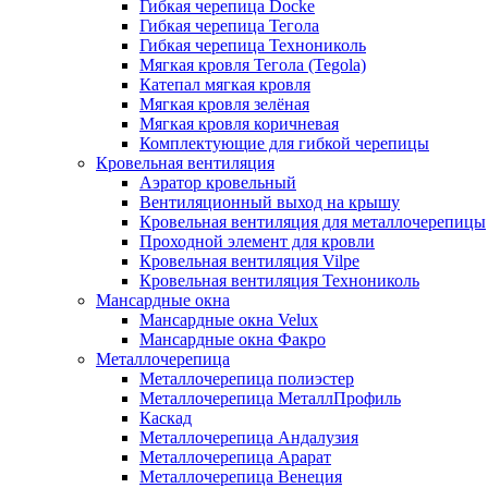
Гибкая черепица Docke
Гибкая черепица Тегола
Гибкая черепица Технониколь
Мягкая кровля Тегола (Tegola)
Катепал мягкая кровля
Мягкая кровля зелёная
Мягкая кровля коричневая
Комплектующие для гибкой черепицы
Кровельная вентиляция
Аэратор кровельный
Вентиляционный выход на крышу
Кровельная вентиляция для металлочерепицы
Проходной элемент для кровли
Кровельная вентиляция Vilpe
Кровельная вентиляция Технониколь
Мансардные окна
Мансардные окна Velux
Мансардные окна Факро
Металлочерепица
Металлочерепица полиэстер
Металлочерепица МеталлПрофиль
Каскад
Металлочерепица Андалузия
Металлочерепица Арарат
Металлочерепица Венеция