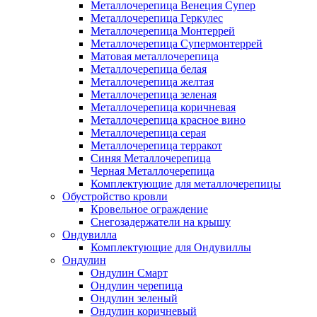
Металлочерепица Венеция Супер
Металлочерепица Геркулес
Металлочерепица Монтеррей
Металлочерепица Супермонтеррей
Матовая металлочерепица
Металлочерепица белая
Металлочерепица желтая
Металлочерепица зеленая
Металлочерепица коричневая
Металлочерепица красное вино
Металлочерепица серая
Металлочерепица терракот
Синяя Металлочерепица
Черная Металлочерепица
Комплектующие для металлочерепицы
Обустройство кровли
Кровельное ограждение
Снегозадержатели на крышу
Ондувилла
Комплектующие для Ондувиллы
Ондулин
Ондулин Смарт
Ондулин черепица
Ондулин зеленый
Ондулин коричневый