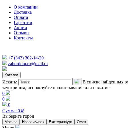
О компании
Доставка
Оплата
Гарантии
Акции
Отзывы
Контакты
+7 (343) 302-14-20
zabordom.ru@mail.ru
Каталог
Искать:
В списке найденных ре
тачскрином, используйте пролистывание или нажатие.
0
0
0
Сумма:
0
₽
Выберите город
Москва
Новосибирск
Екатеринбург
Омск
Меню