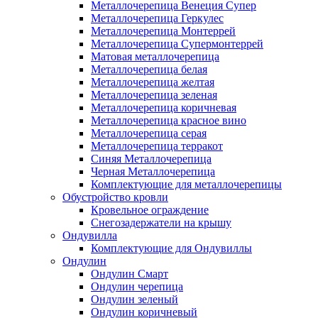
Металлочерепица Венеция Супер
Металлочерепица Геркулес
Металлочерепица Монтеррей
Металлочерепица Супермонтеррей
Матовая металлочерепица
Металлочерепица белая
Металлочерепица желтая
Металлочерепица зеленая
Металлочерепица коричневая
Металлочерепица красное вино
Металлочерепица серая
Металлочерепица терракот
Синяя Металлочерепица
Черная Металлочерепица
Комплектующие для металлочерепицы
Обустройство кровли
Кровельное ограждение
Снегозадержатели на крышу
Ондувилла
Комплектующие для Ондувиллы
Ондулин
Ондулин Смарт
Ондулин черепица
Ондулин зеленый
Ондулин коричневый