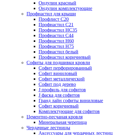
Ондулин красный
Ондулин комплектующие
Профнастил для крыши
Профлист С20
Профнастил С21
Профнастил НС35
Профнастил С44
Профнастил Н60
Профнастил Н75
Профнастил белый
Профнастил коричневый
Софиты для подшивки кровли
Cофит перфорированный
Софит виниловый
Софит металлический
Софит под дерево
J профиль для софитов
J фаска для софитов
Гранд лайн софиты виниловые
Софит коричневый
Комплектующие для софитов
Цементно-песчаная кровля
Минеральная черепица
Чердачные лестницы
Аксессуары для чердачных лестниц