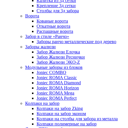
Калитка из 3д сетки
Крепление 3д сетки
Столбы для 3д забора
Ворота
Кованые ворота
Откатные ворота
Распашные ворота
Забор в стиле «Ранчо»
Заборы ранчо металлические под дерево
Заборы жалюзи
Забор Жалюзи Елочка
Забор Жалюзи Реснички
Забор Жалюзи ЭКО-Z
Модульные заборы из блоков
Joniec COMBO
Joniec ROMA Classic
Joniec ROMA Diamond
Joniec ROMA Horizon
Joniec ROMA Mega
Joniec ROMA Perfect
Колпаки на забор
Колпаки на забор Zking
Колпаки на забор эконом
Колпаки на столбы для забора из металла
Колпаки полимерные на забор