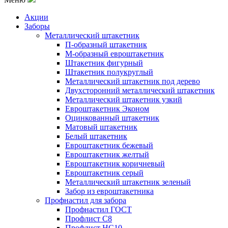
Акции
Заборы
Металлический штакетник
П-образный штакетник
М-образный евроштакетник
Штакетник фигурный
Штакетник полукруглый
Металлический штакетник под дерево
Двухсторонний металлический штакетник
Металлический штакетник узкий
Евроштакетник Эконом
Оцинкованный штакетник
Матовый штакетник
Белый штакетник
Евроштакетник бежевый
Евроштакетник желтый
Евроштакетник коричневый
Евроштакетник серый
Металлический штакетник зеленый
Забор из евроштакетника
Профнастил для забора
Профнастил ГОСТ
Профлист С8
Профлист НС10