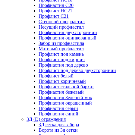
Профнастил С20
Профлист НС21
Профлист С21
Стеновой профнастил
Несущий профнастил
Профнастил двухсторонний
Профнастил оцинкованный
Забор из профнастила
Матовый профнастил
Профлист под камень
Профлист под кирпич
Профнастил под дерево
Профлист под дерево двухсторонний
Профлист белый
Профлист коричневый
Профлист стальной бархат
Профнастил бежевый
Профнастил Зеленый мох
Профнастил окрашенный
Профнастил серый
Профнастил синий
3Д (D) ограждения
3Д сетка для забора
Ворота из 3д сетки