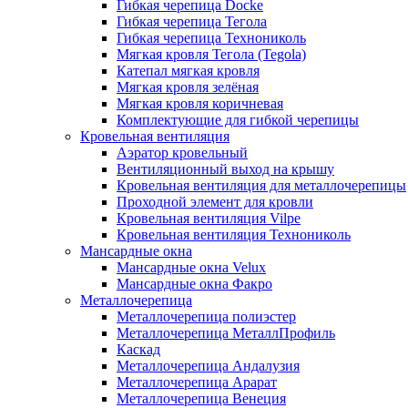
Гибкая черепица Docke
Гибкая черепица Тегола
Гибкая черепица Технониколь
Мягкая кровля Тегола (Tegola)
Катепал мягкая кровля
Мягкая кровля зелёная
Мягкая кровля коричневая
Комплектующие для гибкой черепицы
Кровельная вентиляция
Аэратор кровельный
Вентиляционный выход на крышу
Кровельная вентиляция для металлочерепицы
Проходной элемент для кровли
Кровельная вентиляция Vilpe
Кровельная вентиляция Технониколь
Мансардные окна
Мансардные окна Velux
Мансардные окна Факро
Металлочерепица
Металлочерепица полиэстер
Металлочерепица МеталлПрофиль
Каскад
Металлочерепица Андалузия
Металлочерепица Арарат
Металлочерепица Венеция