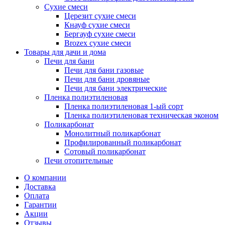
Сухие смеси
Церезит сухие смеси
Кнауф сухие смеси
Бергауф сухие смеси
Brozex сухие смеси
Товары для дачи и дома
Печи для бани
Печи для бани газовые
Печи для бани дровяные
Печи для бани электрические
Пленка полиэтиленовая
Пленка полиэтиленовая 1-ый сорт
Пленка полиэтиленовая техническая эконом
Поликарбонат
Монолитный поликарбонат
Профилированный поликарбонат
Сотовый поликарбонат
Печи отопительные
О компании
Доставка
Оплата
Гарантии
Акции
Отзывы