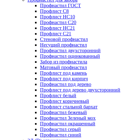
Профнастил ГОСТ
Профлист С8
Профлист НС10
Профнастил С20
Профлист НС21
Профлист С21
Стеновой профнастил
Несущий профнастил
Профнастил двухсторонний
Профнастил оцинкованный
Забор из профнастила
Матовый профнастил
Профлист под камень
Профлист под кирпич
Профнастил под дерево
Профлист под дерево двухсторонний
Профлист белый
Профлист коричневый
Профлист стальной бархат
Профнастил бежевый
Профнастил Зеленый мох
Профнастил окрашенный
Профнастил серый
Профнастил синий