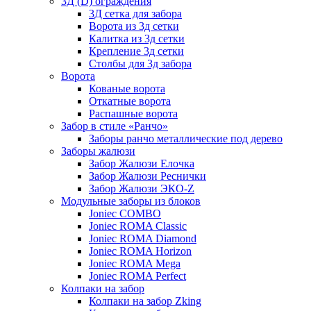
3Д (D) ограждения
3Д сетка для забора
Ворота из 3д сетки
Калитка из 3д сетки
Крепление 3д сетки
Столбы для 3д забора
Ворота
Кованые ворота
Откатные ворота
Распашные ворота
Забор в стиле «Ранчо»
Заборы ранчо металлические под дерево
Заборы жалюзи
Забор Жалюзи Елочка
Забор Жалюзи Реснички
Забор Жалюзи ЭКО-Z
Модульные заборы из блоков
Joniec COMBO
Joniec ROMA Classic
Joniec ROMA Diamond
Joniec ROMA Horizon
Joniec ROMA Mega
Joniec ROMA Perfect
Колпаки на забор
Колпаки на забор Zking