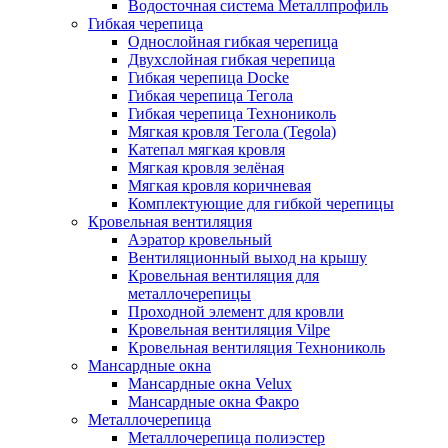
Водосточная система Металлпрофиль
Гибкая черепица
Однослойная гибкая черепица
Двухслойная гибкая черепица
Гибкая черепица Docke
Гибкая черепица Тегола
Гибкая черепица Технониколь
Мягкая кровля Тегола (Tegola)
Катепал мягкая кровля
Мягкая кровля зелёная
Мягкая кровля коричневая
Комплектующие для гибкой черепицы
Кровельная вентиляция
Аэратор кровельный
Вентиляционный выход на крышу
Кровельная вентиляция для
металлочерепицы
Проходной элемент для кровли
Кровельная вентиляция Vilpe
Кровельная вентиляция Технониколь
Мансардные окна
Мансардные окна Velux
Мансардные окна Факро
Металлочерепица
Металлочерепица полиэстер