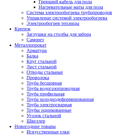
Греющий кабель для пола
Нагревательные маты для пола
Система электрообогрева трубопроводов
Управление системой электрообогрева
Электрообогрев теплицы
Крепеж
Заглушки на столбы для забора
Саморез
Металлопрокат
Арматура
Балка
Круг стальной
Лист стальной
Отводы стальные
Проволока
Труба бесшовная
Труба водогазопроводная
Труба профильная
Труба холоднодеформированная
Труба электросварная
Трубы оцинкованные
Уголок стальной
Швеллер
Новогодние товары
Искусственные елки