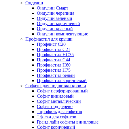
Ондулин
Ондулин Смарт
Ондулин черепица
Ондулин зеленый
Ондулин коричневый
Ондулин красный
Ондулин комплектующие
Профнастил для крыши
Профлист С20
Профнастил С21
Профнастил НС35
Профнастил С44
Профнастил Н60
Профнастил Н75
Профнастил белый
Профнастил коричневый
Софиты для подшивки кровли
Cофит перфорированный
Софит виниловый
Софит металлический
Софит под дерево
J профиль для софитов
J фаска для софитов
Гранд лайн софиты виниловые
Софит коричневый