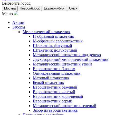
Выберите город
Москва
Новосибирск
Екатеринбург
Омск
Меню
Акции
Заборы
Металлический штакетник
П-образный штакетник
М-образный евроштакетник
Штакетник фигурный
Штакетник полукруглый
Металлический штакетник под дерево
Двухсторонний металлический штакетник
Металлический штакетник узкий
Евроштакетник Эконом
Оцинкованный штакетник
Матовый штакетник
Белый штакетник
Евроштакетник бежевый
Евроштакетник желтый
Евроштакетник коричневый
Евроштакетник серый
Металлический штакетник зеленый
Забор из евроштакетника
Профнастил для забора