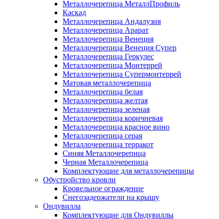
Металлочерепица МеталлПрофиль
Каскад
Металлочерепица Андалузия
Металлочерепица Арарат
Металлочерепица Венеция
Металлочерепица Венеция Супер
Металлочерепица Геркулес
Металлочерепица Монтеррей
Металлочерепица Супермонтеррей
Матовая металлочерепица
Металлочерепица белая
Металлочерепица желтая
Металлочерепица зеленая
Металлочерепица коричневая
Металлочерепица красное вино
Металлочерепица серая
Металлочерепица терракот
Синяя Металлочерепица
Черная Металлочерепица
Комплектующие для металлочерепицы
Обустройство кровли
Кровельное ограждение
Снегозадержатели на крышу
Ондувилла
Комплектующие для Ондувиллы