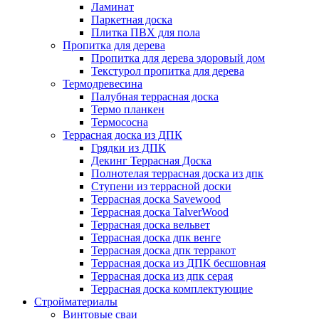
Ламинат
Паркетная доска
Плитка ПВХ для пола
Пропитка для дерева
Пропитка для дерева здоровый дом
Текстурол пропитка для дерева
Термодревесина
Палубная террасная доска
Термо планкен
Термососна
Террасная доска из ДПК
Грядки из ДПК
Декинг Террасная Доска
Полнотелая террасная доска из дпк
Ступени из террасной доски
Террасная доска Savewood
Террасная доска TalverWood
Террасная доска вельвет
Террасная доска дпк венге
Террасная доска дпк терракот
Террасная доска из ДПК бесшовная
Террасная доска из дпк серая
Террасная доска комплектующие
Стройматериалы
Винтовые сваи