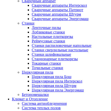
Сварочный аппарат
Сварочные аппараты Интерскол
Сварочные аппараты Патриот
Сварочные аппараты Штурм
Сварочные аппараты Энергомаш
Станки
Ленточные пилы
Лобзиковые станки
Настольные плиткорезы
Реймусовые станки
Станки распиловочные напольные
Станки сверлильные настольные
Станки шлифовальные
Стационарные плиткорезы
Токарные станки
Точильные станки
Циркулярная пила
Циркулярная пила Бош
Циркулярная пила Интерскол
Циркулярная пила Штурм
Циркулярная пила Энергомаш
Бетономешалки
Климат и Отопление
Система антиобледенения
Система теплых полов