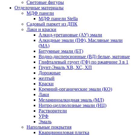
Световые фигуры
Отделочные материалы
МДФ панели
МДФ панели Stella
Садовый паркет из ДПК
Лаки и краски
Алкид-уретановые (АУ) эмали
Алкидные эмали (ПФ), Масляные эмали
(МА)
Битумные эмали (БТ)
Водно-дисперсионные (ВД) белые, матовые
Глифталевый грунт (ГФ) по ржавчине 3 в 1
Грунт-Эмаль ХВ, ХС, ХП
Дорожные
желтый
Краски
Кремний-органические эмали (КО)
Лаки
Меламиноалкидная эмаль (МЛ)
Нитро-целлюлозные эмали (НЦ)
Растворители
УРФ
Эмаль
Напольные покрытия
Кварцвиниловая плитка