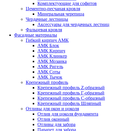
Комплектующие для софитов
Цементно-песчаная кровля
Минеральная черепица
Чердачные лестницы
Аксессуары для чердачных лестниц
Фальцевая кровля
Фасадные материалы
Гибкий кирпич АМК
АМК Блок
АМК Кирпич
АМК Клинкер
АМК Мозаика
АМК Ригель
АМК Соты
АМК Тычок
Крепежный профиль
Крепежный профиль Z-образный
Крепежный профиль Г-образный
Крепежный профиль С-образный
Крепежный профиль Шляпный
Отливы для окон и цоколя
Отлив для цоколя фундамента
Отлив оконный
Отливы для забора
Парапет для забора