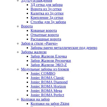
3Д (D) ограждения
3Д сетка для забора
Ворота из 3д сетки
Калитка из 3д сетки
Крепление 3д сетки
Столбы для 3д забора
Ворота
Кованые ворота
Откатные ворота
Распашные ворота
Забор в стиле «Ранчо»
Заборы ранчо металлические под дерево
Заборы жалюзи
Забор Жалюзи Елочка
Забор Жалюзи Реснички
Забор Жалюзи ЭКО-Z
Модульные заборы из блоков
Joniec COMBO
Joniec ROMA Classic
Joniec ROMA Diamond
Joniec ROMA Horizon
Joniec ROMA Mega
Joniec ROMA Perfect
Колпаки на забор
Колпаки на забор Zking