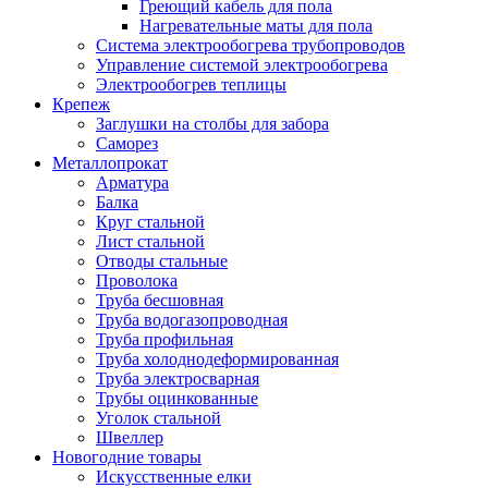
Греющий кабель для пола
Нагревательные маты для пола
Система электрообогрева трубопроводов
Управление системой электрообогрева
Электрообогрев теплицы
Крепеж
Заглушки на столбы для забора
Саморез
Металлопрокат
Арматура
Балка
Круг стальной
Лист стальной
Отводы стальные
Проволока
Труба бесшовная
Труба водогазопроводная
Труба профильная
Труба холоднодеформированная
Труба электросварная
Трубы оцинкованные
Уголок стальной
Швеллер
Новогодние товары
Искусственные елки