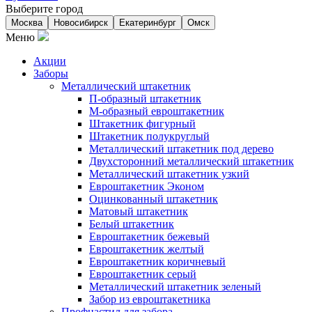
Выберите город
Москва
Новосибирск
Екатеринбург
Омск
Меню
Акции
Заборы
Металлический штакетник
П-образный штакетник
М-образный евроштакетник
Штакетник фигурный
Штакетник полукруглый
Металлический штакетник под дерево
Двухсторонний металлический штакетник
Металлический штакетник узкий
Евроштакетник Эконом
Оцинкованный штакетник
Матовый штакетник
Белый штакетник
Евроштакетник бежевый
Евроштакетник желтый
Евроштакетник коричневый
Евроштакетник серый
Металлический штакетник зеленый
Забор из евроштакетника
Профнастил для забора