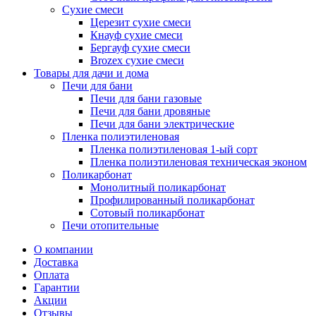
Сухие смеси
Церезит сухие смеси
Кнауф сухие смеси
Бергауф сухие смеси
Brozex сухие смеси
Товары для дачи и дома
Печи для бани
Печи для бани газовые
Печи для бани дровяные
Печи для бани электрические
Пленка полиэтиленовая
Пленка полиэтиленовая 1-ый сорт
Пленка полиэтиленовая техническая эконом
Поликарбонат
Монолитный поликарбонат
Профилированный поликарбонат
Сотовый поликарбонат
Печи отопительные
О компании
Доставка
Оплата
Гарантии
Акции
Отзывы