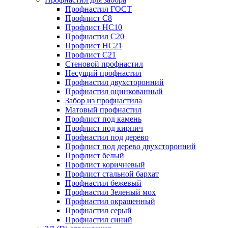
Профнастил ГОСТ
Профлист С8
Профлист НС10
Профнастил С20
Профлист НС21
Профлист С21
Стеновой профнастил
Несущий профнастил
Профнастил двухсторонний
Профнастил оцинкованный
Забор из профнастила
Матовый профнастил
Профлист под камень
Профлист под кирпич
Профнастил под дерево
Профлист под дерево двухсторонний
Профлист белый
Профлист коричневый
Профлист стальной бархат
Профнастил бежевый
Профнастил Зеленый мох
Профнастил окрашенный
Профнастил серый
Профнастил синий