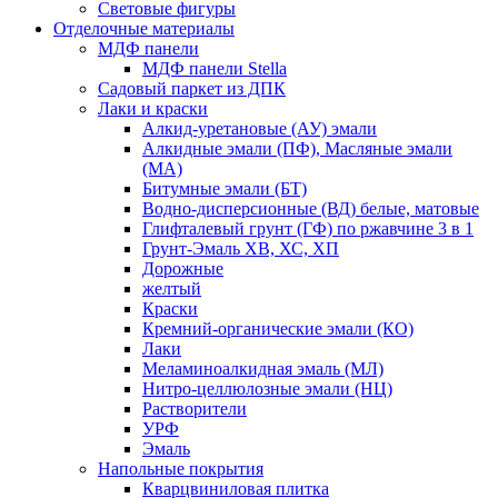
Световые фигуры
Отделочные материалы
МДФ панели
МДФ панели Stella
Садовый паркет из ДПК
Лаки и краски
Алкид-уретановые (АУ) эмали
Алкидные эмали (ПФ), Масляные эмали
(МА)
Битумные эмали (БТ)
Водно-дисперсионные (ВД) белые, матовые
Глифталевый грунт (ГФ) по ржавчине 3 в 1
Грунт-Эмаль ХВ, ХС, ХП
Дорожные
желтый
Краски
Кремний-органические эмали (КО)
Лаки
Меламиноалкидная эмаль (МЛ)
Нитро-целлюлозные эмали (НЦ)
Растворители
УРФ
Эмаль
Напольные покрытия
Кварцвиниловая плитка