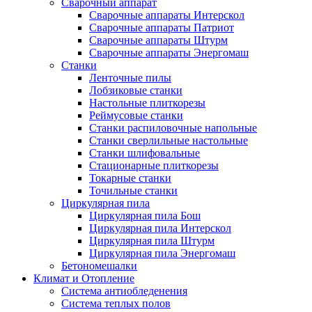
Сварочный аппарат
Сварочные аппараты Интерскол
Сварочные аппараты Патриот
Сварочные аппараты Штурм
Сварочные аппараты Энергомаш
Станки
Ленточные пилы
Лобзиковые станки
Настольные плиткорезы
Реймусовые станки
Станки распиловочные напольные
Станки сверлильные настольные
Станки шлифовальные
Стационарные плиткорезы
Токарные станки
Точильные станки
Циркулярная пила
Циркулярная пила Бош
Циркулярная пила Интерскол
Циркулярная пила Штурм
Циркулярная пила Энергомаш
Бетономешалки
Климат и Отопление
Система антиобледенения
Система теплых полов