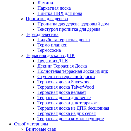
Ламинат
Паркетная доска
Плитка ПВХ для пола
Пропитка для дерева
Пропитка для дерева здоровый дом
Текстурол пропитка для дерева
Термодревесина
Палубная террасная доска
Термо планкен
Термососна
Террасная доска из ДПК
Грядки из ДПК
Декинг Террасная Доска
Полнотелая террасная доска из дпк
Ступени из террасной доски
Террасная доска Savewood
Террасная доска TalverWood
Террасная доска вельвет
Террасная доска дпк венге
Террасная доска дпк терракот
Террасная доска из ДПК бесшовная
Террасная доска из дпк серая
Террасная доска комплектующие
Стройматериалы
Винтовые сваи