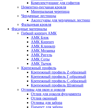
Комплектующие для софитов
Цементно-песчаная кровля
Минеральная черепица
Чердачные лестницы
Аксессуары для чердачных лестниц
Фальцевая кровля
Фасадные материалы
Гибкий кирпич АМК
АМК Блок
АМК Кирпич
АМК Клинкер
АМК Мозаика
АМК Ригель
АМК Соты
АМК Тычок
Крепежный профиль
Крепежный профиль Z-образный
Крепежный профиль Г-образный
Крепежный профиль С-образный
Крепежный профиль Шляпный
Отливы для окон и цоколя
Отлив для цоколя фундамента
Отлив оконный
Отливы для забора
Парапет для забора