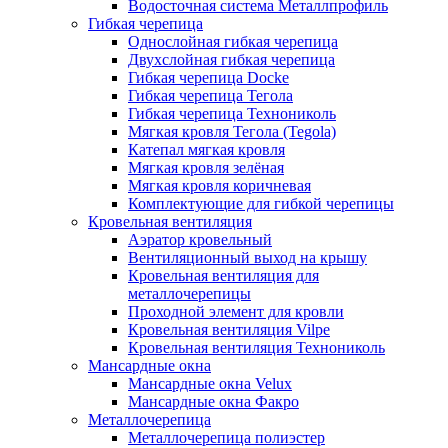
Водосточная система Металлпрофиль
Гибкая черепица
Однослойная гибкая черепица
Двухслойная гибкая черепица
Гибкая черепица Docke
Гибкая черепица Тегола
Гибкая черепица Технониколь
Мягкая кровля Тегола (Tegola)
Катепал мягкая кровля
Мягкая кровля зелёная
Мягкая кровля коричневая
Комплектующие для гибкой черепицы
Кровельная вентиляция
Аэратор кровельный
Вентиляционный выход на крышу
Кровельная вентиляция для
металлочерепицы
Проходной элемент для кровли
Кровельная вентиляция Vilpe
Кровельная вентиляция Технониколь
Мансардные окна
Мансардные окна Velux
Мансардные окна Факро
Металлочерепица
Металлочерепица полиэстер