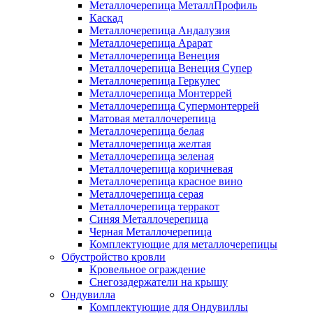
Металлочерепица МеталлПрофиль
Каскад
Металлочерепица Андалузия
Металлочерепица Арарат
Металлочерепица Венеция
Металлочерепица Венеция Супер
Металлочерепица Геркулес
Металлочерепица Монтеррей
Металлочерепица Супермонтеррей
Матовая металлочерепица
Металлочерепица белая
Металлочерепица желтая
Металлочерепица зеленая
Металлочерепица коричневая
Металлочерепица красное вино
Металлочерепица серая
Металлочерепица терракот
Синяя Металлочерепица
Черная Металлочерепица
Комплектующие для металлочерепицы
Обустройство кровли
Кровельное ограждение
Снегозадержатели на крышу
Ондувилла
Комплектующие для Ондувиллы