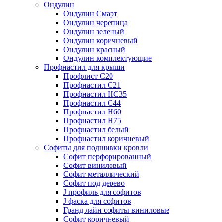
Ондулин
Ондулин Смарт
Ондулин черепица
Ондулин зеленый
Ондулин коричневый
Ондулин красный
Ондулин комплектующие
Профнастил для крыши
Профлист С20
Профнастил С21
Профнастил НС35
Профнастил С44
Профнастил Н60
Профнастил Н75
Профнастил белый
Профнастил коричневый
Софиты для подшивки кровли
Cофит перфорированный
Софит виниловый
Софит металлический
Софит под дерево
J профиль для софитов
J фаска для софитов
Гранд лайн софиты виниловые
Софит коричневый