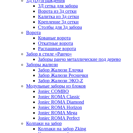
3Д (D) ограждения
3Д сетка для забора
Ворота из 3д сетки
Калитка из 3д сетки
Крепление 3д сетки
Столбы для 3д забора
Ворота
Кованые ворота
Откатные ворота
Распашные ворота
Забор в стиле «Ранчо»
Заборы ранчо металлические под дерево
Заборы жалюзи
Забор Жалюзи Елочка
Забор Жалюзи Реснички
Забор Жалюзи ЭКО-Z
Модульные заборы из блоков
Joniec COMBO
Joniec ROMA Classic
Joniec ROMA Diamond
Joniec ROMA Horizon
Joniec ROMA Mega
Joniec ROMA Perfect
Колпаки на забор
Колпаки на забор Zking