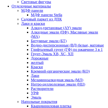
Световые фигуры
Отделочные материалы
МДФ панели
МДФ панели Stella
Садовый паркет из ДПК
Лаки и краски
Алкид-уретановые (АУ) эмали
Алкидные эмали (ПФ), Масляные эмали
(МА)
Битумные эмали (БТ)
Водно-дисперсионные (ВД) белые, матовые
Глифталевый грунт (ГФ) по ржавчине 3 в 1
Грунт-Эмаль ХВ, ХС, ХП
Дорожные
желтый
Краски
Кремний-органические эмали (КО)
Лаки
Меламиноалкидная эмаль (МЛ)
Нитро-целлюлозные эмали (НЦ)
Растворители
УРФ
Эмаль
Напольные покрытия
Кварцвиниловая плитка