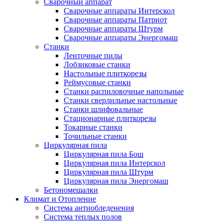
Сварочный аппарат
Сварочные аппараты Интерскол
Сварочные аппараты Патриот
Сварочные аппараты Штурм
Сварочные аппараты Энергомаш
Станки
Ленточные пилы
Лобзиковые станки
Настольные плиткорезы
Реймусовые станки
Станки распиловочные напольные
Станки сверлильные настольные
Станки шлифовальные
Стационарные плиткорезы
Токарные станки
Точильные станки
Циркулярная пила
Циркулярная пила Бош
Циркулярная пила Интерскол
Циркулярная пила Штурм
Циркулярная пила Энергомаш
Бетономешалки
Климат и Отопление
Система антиобледенения
Система теплых полов