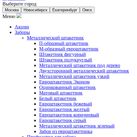
Выберите город
Москва
Новосибирск
Екатеринбург
Омск
Меню
Акции
Заборы
Металлический штакетник
П-образный штакетник
М-образный евроштакетник
Штакетник фигурный
Штакетник полукруглый
Металлический штакетник под дерево
Двухсторонний металлический штакетник
Металлический штакетник узкий
Евроштакетник Эконом
Оцинкованный штакетник
Матовый штакетник
Белый штакетник
Евроштакетник бежевый
Евроштакетник желтый
Евроштакетник коричневый
Евроштакетник серый
Металлический штакетник зеленый
Забор из евроштакетника
Профнастил для забора