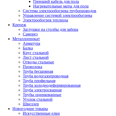
Греющий кабель для пола
Нагревательные маты для пола
Система электрообогрева трубопроводов
Управление системой электрообогрева
Электрообогрев теплицы
Крепеж
Заглушки на столбы для забора
Саморез
Металлопрокат
Арматура
Балка
Круг стальной
Лист стальной
Отводы стальные
Проволока
Труба бесшовная
Труба водогазопроводная
Труба профильная
Труба холоднодеформированная
Труба электросварная
Трубы оцинкованные
Уголок стальной
Швеллер
Новогодние товары
Искусственные елки