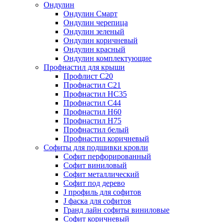
Ондулин
Ондулин Смарт
Ондулин черепица
Ондулин зеленый
Ондулин коричневый
Ондулин красный
Ондулин комплектующие
Профнастил для крыши
Профлист С20
Профнастил С21
Профнастил НС35
Профнастил С44
Профнастил Н60
Профнастил Н75
Профнастил белый
Профнастил коричневый
Софиты для подшивки кровли
Cофит перфорированный
Софит виниловый
Софит металлический
Софит под дерево
J профиль для софитов
J фаска для софитов
Гранд лайн софиты виниловые
Софит коричневый