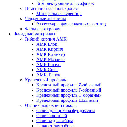
Комплектующие для софитов
Цементно-песчаная кровля
Минеральная черепица
Чердачные лестницы
Аксессуары для чердачных лестниц
Фальцевая кровля
Фасадные материалы
Гибкий кирпич АМК
АМК Блок
АМК Кирпич
АМК Клинкер
АМК Мозаика
АМК Ригель
АМК Соты
АМК Тычок
Крепежный профиль
Крепежный профиль Z-образный
Крепежный профиль Г-образный
Крепежный профиль С-образный
Крепежный профиль Шляпный
Отливы для окон и цоколя
Отлив для цоколя фундамента
Отлив оконный
Отливы для забора
Парапет для забора