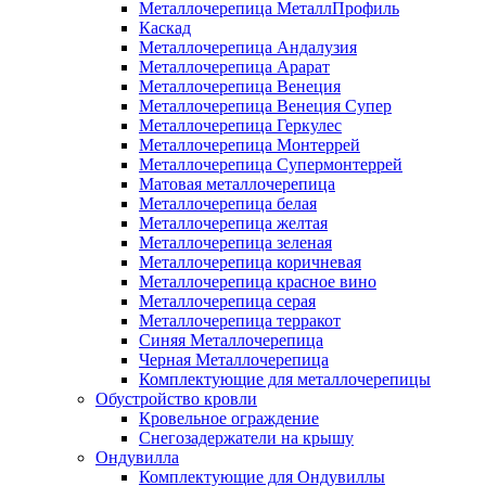
Металлочерепица МеталлПрофиль
Каскад
Металлочерепица Андалузия
Металлочерепица Арарат
Металлочерепица Венеция
Металлочерепица Венеция Супер
Металлочерепица Геркулес
Металлочерепица Монтеррей
Металлочерепица Супермонтеррей
Матовая металлочерепица
Металлочерепица белая
Металлочерепица желтая
Металлочерепица зеленая
Металлочерепица коричневая
Металлочерепица красное вино
Металлочерепица серая
Металлочерепица терракот
Синяя Металлочерепица
Черная Металлочерепица
Комплектующие для металлочерепицы
Обустройство кровли
Кровельное ограждение
Снегозадержатели на крышу
Ондувилла
Комплектующие для Ондувиллы