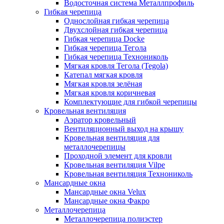
Водосточная система Металлпрофиль
Гибкая черепица
Однослойная гибкая черепица
Двухслойная гибкая черепица
Гибкая черепица Docke
Гибкая черепица Тегола
Гибкая черепица Технониколь
Мягкая кровля Тегола (Tegola)
Катепал мягкая кровля
Мягкая кровля зелёная
Мягкая кровля коричневая
Комплектующие для гибкой черепицы
Кровельная вентиляция
Аэратор кровельный
Вентиляционный выход на крышу
Кровельная вентиляция для
металлочерепицы
Проходной элемент для кровли
Кровельная вентиляция Vilpe
Кровельная вентиляция Технониколь
Мансардные окна
Мансардные окна Velux
Мансардные окна Факро
Металлочерепица
Металлочерепица полиэстер