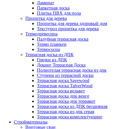
Ламинат
Паркетная доска
Плитка ПВХ для пола
Пропитка для дерева
Пропитка для дерева здоровый дом
Текстурол пропитка для дерева
Термодревесина
Палубная террасная доска
Термо планкен
Термососна
Террасная доска из ДПК
Грядки из ДПК
Декинг Террасная Доска
Полнотелая террасная доска из дпк
Ступени из террасной доски
Террасная доска Savewood
Террасная доска TalverWood
Террасная доска вельвет
Террасная доска дпк венге
Террасная доска дпк терракот
Террасная доска из ДПК бесшовная
Террасная доска из дпк серая
Террасная доска комплектующие
Стройматериалы
Винтовые сваи