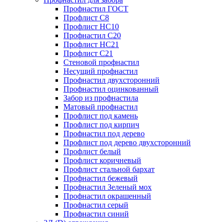
Профнастил ГОСТ
Профлист С8
Профлист НС10
Профнастил С20
Профлист НС21
Профлист С21
Стеновой профнастил
Несущий профнастил
Профнастил двухсторонний
Профнастил оцинкованный
Забор из профнастила
Матовый профнастил
Профлист под камень
Профлист под кирпич
Профнастил под дерево
Профлист под дерево двухсторонний
Профлист белый
Профлист коричневый
Профлист стальной бархат
Профнастил бежевый
Профнастил Зеленый мох
Профнастил окрашенный
Профнастил серый
Профнастил синий