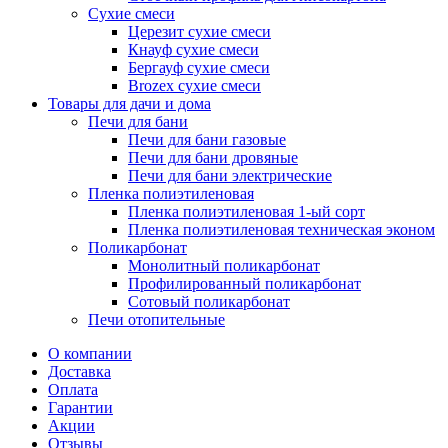
Сухие смеси
Церезит сухие смеси
Кнауф сухие смеси
Бергауф сухие смеси
Brozex сухие смеси
Товары для дачи и дома
Печи для бани
Печи для бани газовые
Печи для бани дровяные
Печи для бани электрические
Пленка полиэтиленовая
Пленка полиэтиленовая 1-ый сорт
Пленка полиэтиленовая техническая эконом
Поликарбонат
Монолитный поликарбонат
Профилированный поликарбонат
Сотовый поликарбонат
Печи отопительные
О компании
Доставка
Оплата
Гарантии
Акции
Отзывы