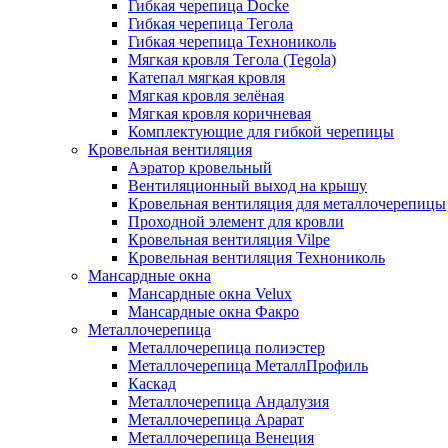
Гибкая черепица Docke
Гибкая черепица Тегола
Гибкая черепица Технониколь
Мягкая кровля Тегола (Tegola)
Катепал мягкая кровля
Мягкая кровля зелёная
Мягкая кровля коричневая
Комплектующие для гибкой черепицы
Кровельная вентиляция
Аэратор кровельный
Вентиляционный выход на крышу
Кровельная вентиляция для металлочерепицы
Проходной элемент для кровли
Кровельная вентиляция Vilpe
Кровельная вентиляция Технониколь
Мансардные окна
Мансардные окна Velux
Мансардные окна Факро
Металлочерепица
Металлочерепица полиэстер
Металлочерепица МеталлПрофиль
Каскад
Металлочерепица Андалузия
Металлочерепица Арарат
Металлочерепица Венеция