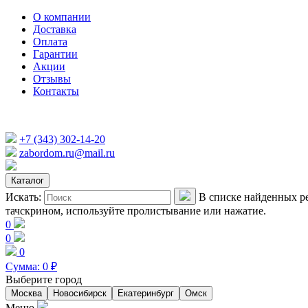
О компании
Доставка
Оплата
Гарантии
Акции
Отзывы
Контакты
+7 (343) 302-14-20
zabordom.ru@mail.ru
Каталог
Искать:
В списке найденных ре
тачскрином, используйте пролистывание или нажатие.
0
0
0
Сумма:
0
₽
Выберите город
Москва
Новосибирск
Екатеринбург
Омск
Меню