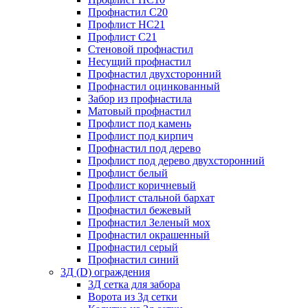
Профнастил С20
Профлист НС21
Профлист С21
Стеновой профнастил
Несущий профнастил
Профнастил двухсторонний
Профнастил оцинкованный
Забор из профнастила
Матовый профнастил
Профлист под камень
Профлист под кирпич
Профнастил под дерево
Профлист под дерево двухсторонний
Профлист белый
Профлист коричневый
Профлист стальной бархат
Профнастил бежевый
Профнастил Зеленый мох
Профнастил окрашенный
Профнастил серый
Профнастил синий
3Д (D) ограждения
3Д сетка для забора
Ворота из 3д сетки