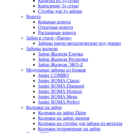
Калитка из 3д сетки
Крепление 3д сетки
Столбы для 3д забора
Ворота
Кованые ворота
Откатные ворота
Распашные ворота
Забор в стиле «Ранчо»
Заборы ранчо металлические под дерево
Заборы жалюзи
Забор Жалюзи Елочка
Забор Жалюзи Реснички
Забор Жалюзи ЭКО-Z
Модульные заборы из блоков
Joniec COMBO
Joniec ROMA Classic
Joniec ROMA Diamond
Joniec ROMA Horizon
Joniec ROMA Mega
Joniec ROMA Perfect
Колпаки на забор
Колпаки на забор Zking
Колпаки на забор эконом
Колпаки на столбы для забора из металла
Колпаки полимерные на забор