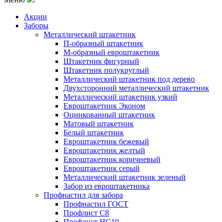
Акции
Заборы
Металлический штакетник
П-образный штакетник
М-образный евроштакетник
Штакетник фигурный
Штакетник полукруглый
Металлический штакетник под дерево
Двухсторонний металлический штакетник
Металлический штакетник узкий
Евроштакетник Эконом
Оцинкованный штакетник
Матовый штакетник
Белый штакетник
Евроштакетник бежевый
Евроштакетник желтый
Евроштакетник коричневый
Евроштакетник серый
Металлический штакетник зеленый
Забор из евроштакетника
Профнастил для забора
Профнастил ГОСТ
Профлист С8
Профлист НС10