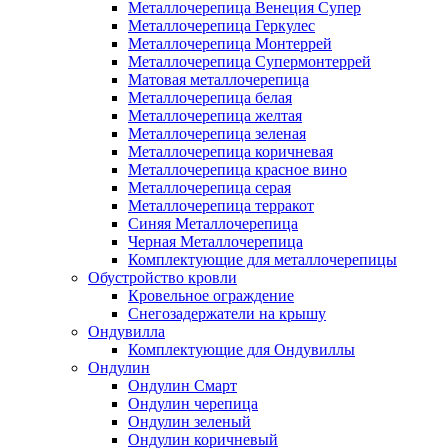
Металлочерепица Венеция Супер
Металлочерепица Геркулес
Металлочерепица Монтеррей
Металлочерепица Супермонтеррей
Матовая металлочерепица
Металлочерепица белая
Металлочерепица желтая
Металлочерепица зеленая
Металлочерепица коричневая
Металлочерепица красное вино
Металлочерепица серая
Металлочерепица терракот
Синяя Металлочерепица
Черная Металлочерепица
Комплектующие для металлочерепицы
Обустройство кровли
Кровельное ограждение
Снегозадержатели на крышу
Ондувилла
Комплектующие для Ондувиллы
Ондулин
Ондулин Смарт
Ондулин черепица
Ондулин зеленый
Ондулин коричневый