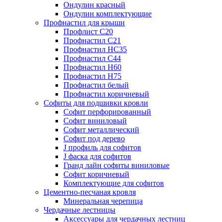
Ондулин красный
Ондулин комплектующие
Профнастил для крыши
Профлист С20
Профнастил С21
Профнастил НС35
Профнастил С44
Профнастил Н60
Профнастил Н75
Профнастил белый
Профнастил коричневый
Софиты для подшивки кровли
Cофит перфорированный
Софит виниловый
Софит металлический
Софит под дерево
J профиль для софитов
J фаска для софитов
Гранд лайн софиты виниловые
Софит коричневый
Комплектующие для софитов
Цементно-песчаная кровля
Минеральная черепица
Чердачные лестницы
Аксессуары для чердачных лестниц