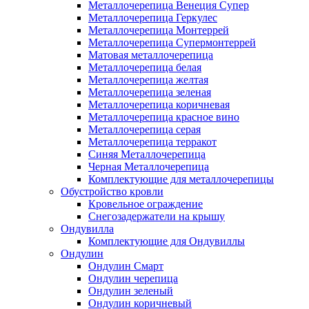
Металлочерепица Венеция Супер
Металлочерепица Геркулес
Металлочерепица Монтеррей
Металлочерепица Супермонтеррей
Матовая металлочерепица
Металлочерепица белая
Металлочерепица желтая
Металлочерепица зеленая
Металлочерепица коричневая
Металлочерепица красное вино
Металлочерепица серая
Металлочерепица терракот
Синяя Металлочерепица
Черная Металлочерепица
Комплектующие для металлочерепицы
Обустройство кровли
Кровельное ограждение
Снегозадержатели на крышу
Ондувилла
Комплектующие для Ондувиллы
Ондулин
Ондулин Смарт
Ондулин черепица
Ондулин зеленый
Ондулин коричневый