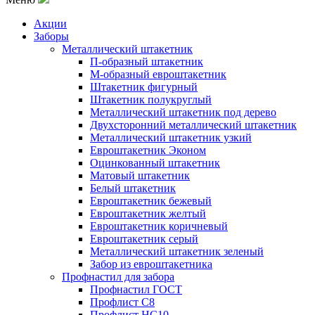
Акции
Заборы
Металлический штакетник
П-образный штакетник
М-образный евроштакетник
Штакетник фигурный
Штакетник полукруглый
Металлический штакетник под дерево
Двухсторонний металлический штакетник
Металлический штакетник узкий
Евроштакетник Эконом
Оцинкованный штакетник
Матовый штакетник
Белый штакетник
Евроштакетник бежевый
Евроштакетник желтый
Евроштакетник коричневый
Евроштакетник серый
Металлический штакетник зеленый
Забор из евроштакетника
Профнастил для забора
Профнастил ГОСТ
Профлист С8
Профлист НС10