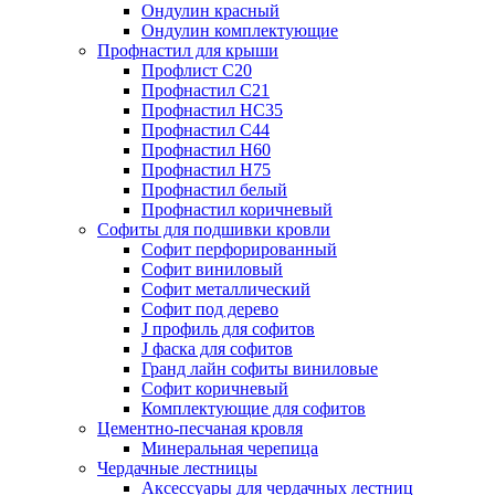
Ондулин красный
Ондулин комплектующие
Профнастил для крыши
Профлист С20
Профнастил С21
Профнастил НС35
Профнастил С44
Профнастил Н60
Профнастил Н75
Профнастил белый
Профнастил коричневый
Софиты для подшивки кровли
Cофит перфорированный
Софит виниловый
Софит металлический
Софит под дерево
J профиль для софитов
J фаска для софитов
Гранд лайн софиты виниловые
Софит коричневый
Комплектующие для софитов
Цементно-песчаная кровля
Минеральная черепица
Чердачные лестницы
Аксессуары для чердачных лестниц