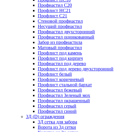
Профнастил С20
Профлист НС21
Профлист С21
Стеновой профнастил
Несущий профнастил
Профнастил двухсторонний
Профнастил оцинкованный
Забор из профнастила
Матовый профнастил
Профлист под камень
Профлист под кирпич
Профнастил под дерево
Профлист под дерево двухсторонний
Профлист белый
Профлист коричневый
Профлист стальной бархат
Профнастил бежевый
Профнастил Зеленый мох
Профнастил окрашенный
Профнастил серый
Профнастил синий
3Д (D) ограждения
3Д сетка для забора
Ворота из 3д сетки