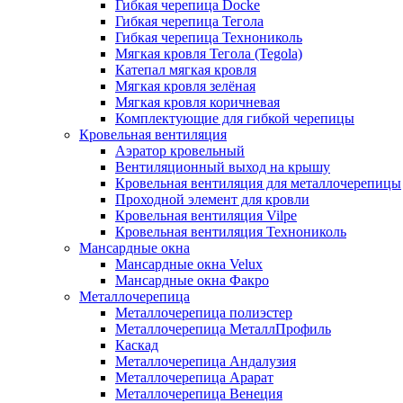
Гибкая черепица Docke
Гибкая черепица Тегола
Гибкая черепица Технониколь
Мягкая кровля Тегола (Tegola)
Катепал мягкая кровля
Мягкая кровля зелёная
Мягкая кровля коричневая
Комплектующие для гибкой черепицы
Кровельная вентиляция
Аэратор кровельный
Вентиляционный выход на крышу
Кровельная вентиляция для металлочерепицы
Проходной элемент для кровли
Кровельная вентиляция Vilpe
Кровельная вентиляция Технониколь
Мансардные окна
Мансардные окна Velux
Мансардные окна Факро
Металлочерепица
Металлочерепица полиэстер
Металлочерепица МеталлПрофиль
Каскад
Металлочерепица Андалузия
Металлочерепица Арарат
Металлочерепица Венеция