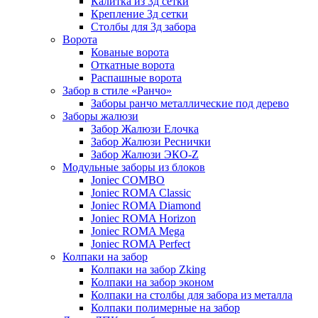
Калитка из 3д сетки
Крепление 3д сетки
Столбы для 3д забора
Ворота
Кованые ворота
Откатные ворота
Распашные ворота
Забор в стиле «Ранчо»
Заборы ранчо металлические под дерево
Заборы жалюзи
Забор Жалюзи Елочка
Забор Жалюзи Реснички
Забор Жалюзи ЭКО-Z
Модульные заборы из блоков
Joniec COMBO
Joniec ROMA Classic
Joniec ROMA Diamond
Joniec ROMA Horizon
Joniec ROMA Mega
Joniec ROMA Perfect
Колпаки на забор
Колпаки на забор Zking
Колпаки на забор эконом
Колпаки на столбы для забора из металла
Колпаки полимерные на забор