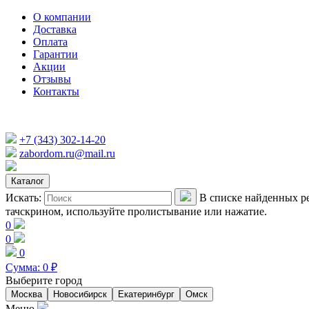
О компании
Доставка
Оплата
Гарантии
Акции
Отзывы
Контакты
+7 (343) 302-14-20
zabordom.ru@mail.ru
Каталог
Искать:
В списке найденных ре
тачскрином, используйте пролистывание или нажатие.
0
0
0
Сумма:
0
₽
Выберите город
Москва
Новосибирск
Екатеринбург
Омск
Меню