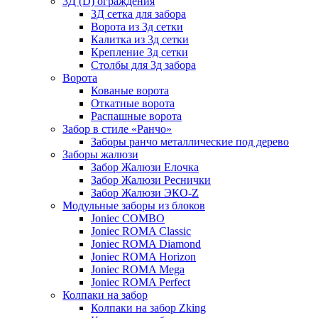
3Д (D) ограждения
3Д сетка для забора
Ворота из 3д сетки
Калитка из 3д сетки
Крепление 3д сетки
Столбы для 3д забора
Ворота
Кованые ворота
Откатные ворота
Распашные ворота
Забор в стиле «Ранчо»
Заборы ранчо металлические под дерево
Заборы жалюзи
Забор Жалюзи Елочка
Забор Жалюзи Реснички
Забор Жалюзи ЭКО-Z
Модульные заборы из блоков
Joniec COMBO
Joniec ROMA Classic
Joniec ROMA Diamond
Joniec ROMA Horizon
Joniec ROMA Mega
Joniec ROMA Perfect
Колпаки на забор
Колпаки на забор Zking