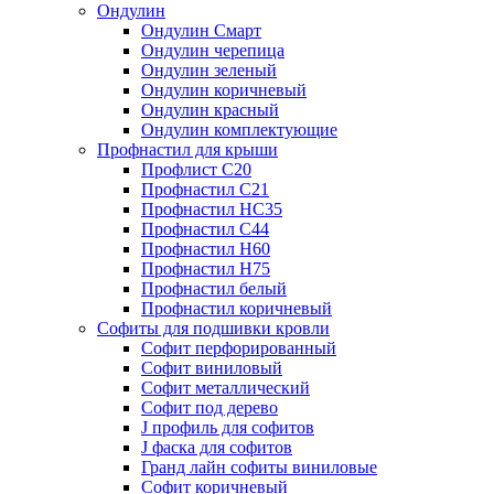
Ондулин
Ондулин Смарт
Ондулин черепица
Ондулин зеленый
Ондулин коричневый
Ондулин красный
Ондулин комплектующие
Профнастил для крыши
Профлист С20
Профнастил С21
Профнастил НС35
Профнастил С44
Профнастил Н60
Профнастил Н75
Профнастил белый
Профнастил коричневый
Софиты для подшивки кровли
Cофит перфорированный
Софит виниловый
Софит металлический
Софит под дерево
J профиль для софитов
J фаска для софитов
Гранд лайн софиты виниловые
Софит коричневый