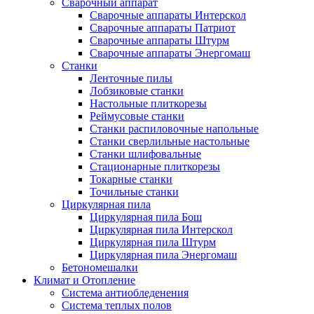
Сварочный аппарат
Сварочные аппараты Интерскол
Сварочные аппараты Патриот
Сварочные аппараты Штурм
Сварочные аппараты Энергомаш
Станки
Ленточные пилы
Лобзиковые станки
Настольные плиткорезы
Реймусовые станки
Станки распиловочные напольные
Станки сверлильные настольные
Станки шлифовальные
Стационарные плиткорезы
Токарные станки
Точильные станки
Циркулярная пила
Циркулярная пила Бош
Циркулярная пила Интерскол
Циркулярная пила Штурм
Циркулярная пила Энергомаш
Бетономешалки
Климат и Отопление
Система антиобледенения
Система теплых полов