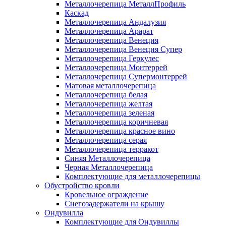
Металлочерепица МеталлПрофиль
Каскад
Металлочерепица Андалузия
Металлочерепица Арарат
Металлочерепица Венеция
Металлочерепица Венеция Супер
Металлочерепица Геркулес
Металлочерепица Монтеррей
Металлочерепица Супермонтеррей
Матовая металлочерепица
Металлочерепица белая
Металлочерепица желтая
Металлочерепица зеленая
Металлочерепица коричневая
Металлочерепица красное вино
Металлочерепица серая
Металлочерепица терракот
Синяя Металлочерепица
Черная Металлочерепица
Комплектующие для металлочерепицы
Обустройство кровли
Кровельное ограждение
Снегозадержатели на крышу
Ондувилла
Комплектующие для Ондувиллы