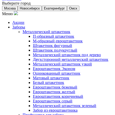
Выберите город
Москва
Новосибирск
Екатеринбург
Омск
Меню
Акции
Заборы
Металлический штакетник
П-образный штакетник
М-образный евроштакетник
Штакетник фигурный
Штакетник полукруглый
Металлический штакетник под дерево
Двухсторонний металлический штакетник
Металлический штакетник узкий
Евроштакетник Эконом
Оцинкованный штакетник
Матовый штакетник
Белый штакетник
Евроштакетник бежевый
Евроштакетник желтый
Евроштакетник коричневый
Евроштакетник серый
Металлический штакетник зеленый
Забор из евроштакетника
Профнастил для забора