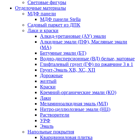
Световые фигуры
Отделочные материалы
МДФ панели
МДФ панели Stella
Садовый паркет из ДПК
Лаки и краски
Алкид-уретановые (АУ) эмали
Алкидные эмали (ПФ), Масляные эмали
(МА)
Битумные эмали (БТ)
Водно-дисперсионные (ВД) белые, матовые
Глифталевый грунт (ГФ) по ржавчине 3 в 1
Грунт-Эмаль ХВ, ХС, ХП
Дорожные
желтый
Краски
Кремний-органические эмали (КО)
Лаки
Меламиноалкидная эмаль (МЛ)
Нитро-целлюлозные эмали (НЦ)
Растворители
УРФ
Эмаль
Напольные покрытия
Кварцвиниловая плитка