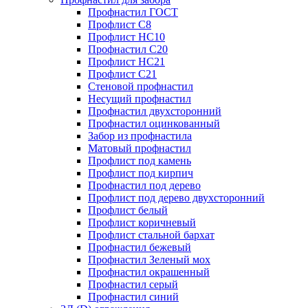
Профнастил ГОСТ
Профлист С8
Профлист НС10
Профнастил С20
Профлист НС21
Профлист С21
Стеновой профнастил
Несущий профнастил
Профнастил двухсторонний
Профнастил оцинкованный
Забор из профнастила
Матовый профнастил
Профлист под камень
Профлист под кирпич
Профнастил под дерево
Профлист под дерево двухсторонний
Профлист белый
Профлист коричневый
Профлист стальной бархат
Профнастил бежевый
Профнастил Зеленый мох
Профнастил окрашенный
Профнастил серый
Профнастил синий