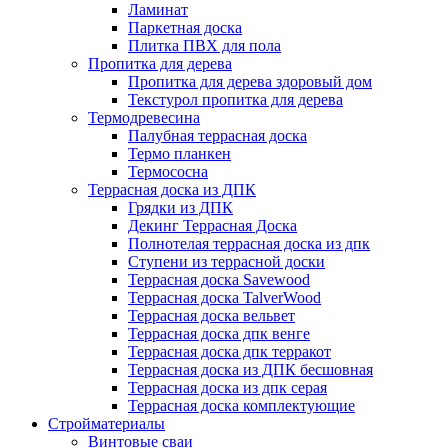
Ламинат
Паркетная доска
Плитка ПВХ для пола
Пропитка для дерева
Пропитка для дерева здоровый дом
Текстурол пропитка для дерева
Термодревесина
Палубная террасная доска
Термо планкен
Термососна
Террасная доска из ДПК
Грядки из ДПК
Декинг Террасная Доска
Полнотелая террасная доска из дпк
Ступени из террасной доски
Террасная доска Savewood
Террасная доска TalverWood
Террасная доска вельвет
Террасная доска дпк венге
Террасная доска дпк терракот
Террасная доска из ДПК бесшовная
Террасная доска из дпк серая
Террасная доска комплектующие
Стройматериалы
Винтовые сваи