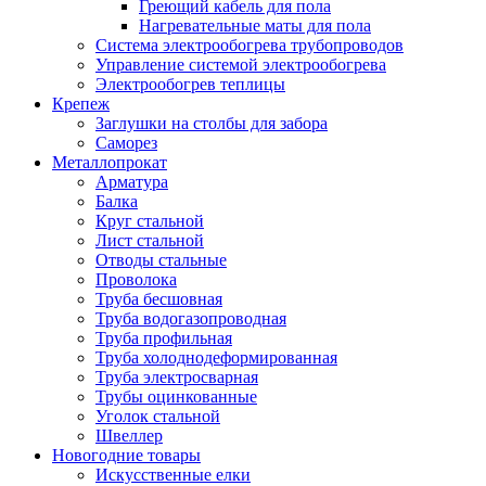
Греющий кабель для пола
Нагревательные маты для пола
Система электрообогрева трубопроводов
Управление системой электрообогрева
Электрообогрев теплицы
Крепеж
Заглушки на столбы для забора
Саморез
Металлопрокат
Арматура
Балка
Круг стальной
Лист стальной
Отводы стальные
Проволока
Труба бесшовная
Труба водогазопроводная
Труба профильная
Труба холоднодеформированная
Труба электросварная
Трубы оцинкованные
Уголок стальной
Швеллер
Новогодние товары
Искусственные елки