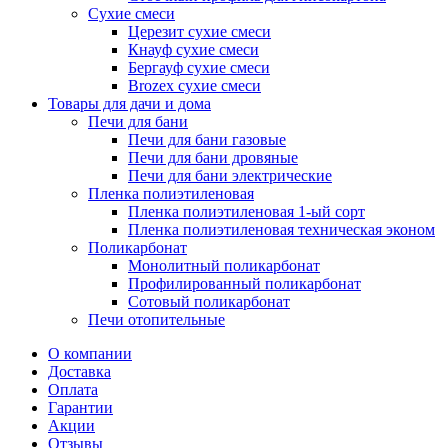
Сухие смеси
Церезит сухие смеси
Кнауф сухие смеси
Бергауф сухие смеси
Brozex сухие смеси
Товары для дачи и дома
Печи для бани
Печи для бани газовые
Печи для бани дровяные
Печи для бани электрические
Пленка полиэтиленовая
Пленка полиэтиленовая 1-ый сорт
Пленка полиэтиленовая техническая эконом
Поликарбонат
Монолитный поликарбонат
Профилированный поликарбонат
Сотовый поликарбонат
Печи отопительные
О компании
Доставка
Оплата
Гарантии
Акции
Отзывы