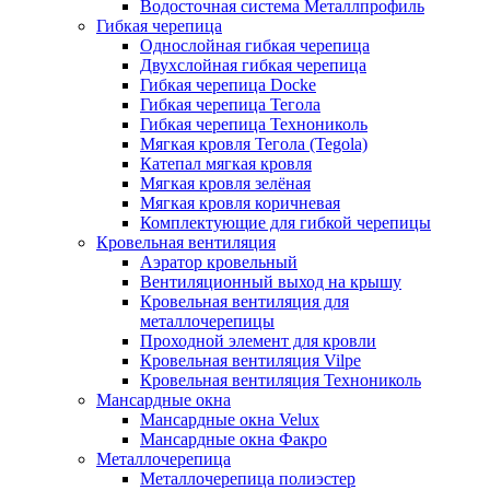
Водосточная система Металлпрофиль
Гибкая черепица
Однослойная гибкая черепица
Двухслойная гибкая черепица
Гибкая черепица Docke
Гибкая черепица Тегола
Гибкая черепица Технониколь
Мягкая кровля Тегола (Tegola)
Катепал мягкая кровля
Мягкая кровля зелёная
Мягкая кровля коричневая
Комплектующие для гибкой черепицы
Кровельная вентиляция
Аэратор кровельный
Вентиляционный выход на крышу
Кровельная вентиляция для
металлочерепицы
Проходной элемент для кровли
Кровельная вентиляция Vilpe
Кровельная вентиляция Технониколь
Мансардные окна
Мансардные окна Velux
Мансардные окна Факро
Металлочерепица
Металлочерепица полиэстер