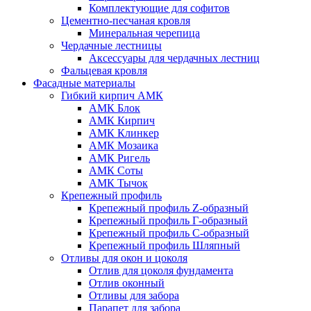
Комплектующие для софитов
Цементно-песчаная кровля
Минеральная черепица
Чердачные лестницы
Аксессуары для чердачных лестниц
Фальцевая кровля
Фасадные материалы
Гибкий кирпич АМК
АМК Блок
АМК Кирпич
АМК Клинкер
АМК Мозаика
АМК Ригель
АМК Соты
АМК Тычок
Крепежный профиль
Крепежный профиль Z-образный
Крепежный профиль Г-образный
Крепежный профиль С-образный
Крепежный профиль Шляпный
Отливы для окон и цоколя
Отлив для цоколя фундамента
Отлив оконный
Отливы для забора
Парапет для забора