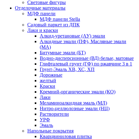
Световые фигуры
Отделочные материалы
МДФ панели
МДФ панели Stella
Садовый паркет из ДПК
Лаки и краски
Алкид-уретановые (АУ) эмали
Алкидные эмали (ПФ), Масляные эмали
(МА)
Битумные эмали (БТ)
Водно-дисперсионные (ВД) белые, матовые
Глифталевый грунт (ГФ) по ржавчине 3 в 1
Грунт-Эмаль ХВ, ХС, ХП
Дорожные
желтый
Краски
Кремний-органические эмали (КО)
Лаки
Меламиноалкидная эмаль (МЛ)
Нитро-целлюлозные эмали (НЦ)
Растворители
УРФ
Эмаль
Напольные покрытия
Кварцвиниловая плитка