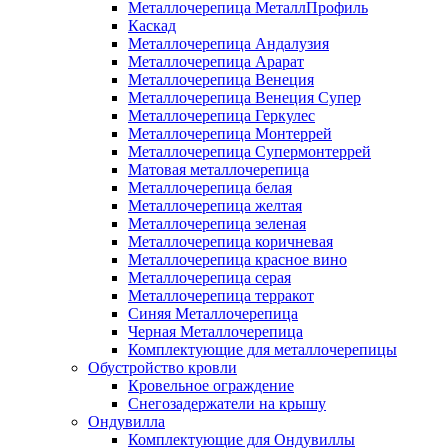
Металлочерепица МеталлПрофиль
Каскад
Металлочерепица Андалузия
Металлочерепица Арарат
Металлочерепица Венеция
Металлочерепица Венеция Супер
Металлочерепица Геркулес
Металлочерепица Монтеррей
Металлочерепица Супермонтеррей
Матовая металлочерепица
Металлочерепица белая
Металлочерепица желтая
Металлочерепица зеленая
Металлочерепица коричневая
Металлочерепица красное вино
Металлочерепица серая
Металлочерепица терракот
Синяя Металлочерепица
Черная Металлочерепица
Комплектующие для металлочерепицы
Обустройство кровли
Кровельное ограждение
Снегозадержатели на крышу
Ондувилла
Комплектующие для Ондувиллы