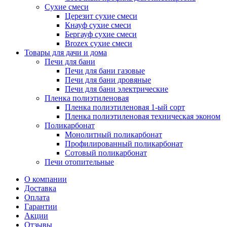
Сухие смеси
Церезит сухие смеси
Кнауф сухие смеси
Бергауф сухие смеси
Brozex сухие смеси
Товары для дачи и дома
Печи для бани
Печи для бани газовые
Печи для бани дровяные
Печи для бани электрические
Пленка полиэтиленовая
Пленка полиэтиленовая 1-ый сорт
Пленка полиэтиленовая техническая эконом
Поликарбонат
Монолитный поликарбонат
Профилированный поликарбонат
Сотовый поликарбонат
Печи отопительные
О компании
Доставка
Оплата
Гарантии
Акции
Отзывы