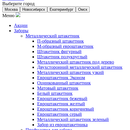
Выберите город
Москва
Новосибирск
Екатеринбург
Омск
Меню
Акции
Заборы
Металлический штакетник
П-образный штакетник
М-образный евроштакетник
Штакетник фигурный
Штакетник полукруглый
Металлический штакетник под дерево
Двухсторонний металлический штакетник
Металлический штакетник узкий
Евроштакетник Эконом
Оцинкованный штакетник
Матовый штакетник
Белый штакетник
Евроштакетник бежевый
Евроштакетник желтый
Евроштакетник коричневый
Евроштакетник серый
Металлический штакетник зеленый
Забор из евроштакетника
Профнастил для забора