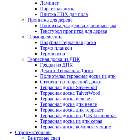
Ламинат
Паркетная доска
Плитка ПВХ для пола
Пропитка для дерева
Пропитка для дерева здоровый дом
Текстурол пропитка для дерева
Термодревесина
Палубная террасная доска
Термо планкен
Термососна
Террасная доска из ДПК
Грядки из ДПК
Декинг Террасная Доска
Полнотелая террасная доска из дпк
Ступени из террасной доски
Террасная доска Savewood
Террасная доска TalverWood
Террасная доска вельвет
Террасная доска дпк венге
Террасная доска дпк терракот
Террасная доска из ДПК бесшовная
Террасная доска из дпк серая
Террасная доска комплектующие
Стройматериалы
Винтовые сваи