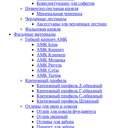
Комплектующие для софитов
Цементно-песчаная кровля
Минеральная черепица
Чердачные лестницы
Аксессуары для чердачных лестниц
Фальцевая кровля
Фасадные материалы
Гибкий кирпич АМК
АМК Блок
АМК Кирпич
АМК Клинкер
АМК Мозаика
АМК Ригель
АМК Соты
АМК Тычок
Крепежный профиль
Крепежный профиль Z-образный
Крепежный профиль Г-образный
Крепежный профиль С-образный
Крепежный профиль Шляпный
Отливы для окон и цоколя
Отлив для цоколя фундамента
Отлив оконный
Отливы для забора
Парапет для забора