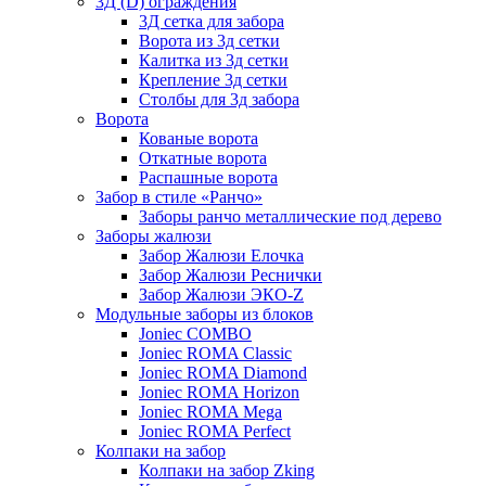
3Д (D) ограждения
3Д сетка для забора
Ворота из 3д сетки
Калитка из 3д сетки
Крепление 3д сетки
Столбы для 3д забора
Ворота
Кованые ворота
Откатные ворота
Распашные ворота
Забор в стиле «Ранчо»
Заборы ранчо металлические под дерево
Заборы жалюзи
Забор Жалюзи Елочка
Забор Жалюзи Реснички
Забор Жалюзи ЭКО-Z
Модульные заборы из блоков
Joniec COMBO
Joniec ROMA Classic
Joniec ROMA Diamond
Joniec ROMA Horizon
Joniec ROMA Mega
Joniec ROMA Perfect
Колпаки на забор
Колпаки на забор Zking