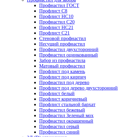
Профнастил ГОСТ
Профлист С8
Профлист НС10
Профнастил С20
Профлист НС21
Профлист С21
Стеновой профнастил
Несущий профнастил
Профнастил двухсторонний
Профнастил оцинкованный
Забор из профнастила
Матовый профнастил
Профлист под камень
Профлист под кирпич
Профнастил под дерево
Профлист под дерево двухсторонний
Профлист белый
Профлист коричневый
Профлист стальной бархат
Профнастил бежевый
Профнастил Зеленый мох
Профнастил окрашенный
Профнастил серый
Профнастил синий