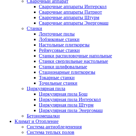
Сварочный аппарат
Сварочные аппараты Интерскол
Сварочные аппараты Патриот
Сварочные аппараты Штурм
Сварочные аппараты Энергомаш
Станки
Ленточные пилы
Лобзиковые станки
Настольные плиткорезы
Реймусовые станки
Станки распиловочные напольные
Станки сверлильные настольные
Станки шлифовальные
Стационарные плиткорезы
Токарные станки
Точильные станки
Циркулярная пила
Циркулярная пила Бош
Циркулярная пила Интерскол
Циркулярная пила Штурм
Циркулярная пила Энергомаш
Бетономешалки
Климат и Отопление
Система антиобледенения
Система теплых полов