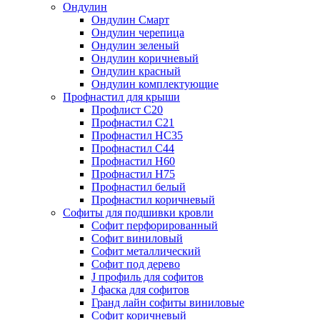
Ондулин
Ондулин Смарт
Ондулин черепица
Ондулин зеленый
Ондулин коричневый
Ондулин красный
Ондулин комплектующие
Профнастил для крыши
Профлист С20
Профнастил С21
Профнастил НС35
Профнастил С44
Профнастил Н60
Профнастил Н75
Профнастил белый
Профнастил коричневый
Софиты для подшивки кровли
Cофит перфорированный
Софит виниловый
Софит металлический
Софит под дерево
J профиль для софитов
J фаска для софитов
Гранд лайн софиты виниловые
Софит коричневый