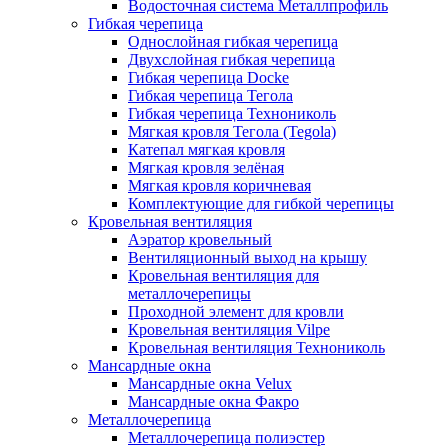
Водосточная система Металлпрофиль
Гибкая черепица
Однослойная гибкая черепица
Двухслойная гибкая черепица
Гибкая черепица Docke
Гибкая черепица Тегола
Гибкая черепица Технониколь
Мягкая кровля Тегола (Tegola)
Катепал мягкая кровля
Мягкая кровля зелёная
Мягкая кровля коричневая
Комплектующие для гибкой черепицы
Кровельная вентиляция
Аэратор кровельный
Вентиляционный выход на крышу
Кровельная вентиляция для
металлочерепицы
Проходной элемент для кровли
Кровельная вентиляция Vilpe
Кровельная вентиляция Технониколь
Мансардные окна
Мансардные окна Velux
Мансардные окна Факро
Металлочерепица
Металлочерепица полиэстер