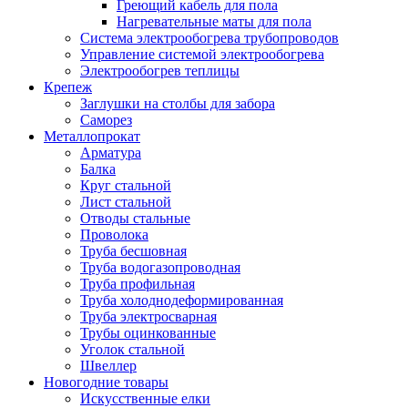
Греющий кабель для пола
Нагревательные маты для пола
Система электрообогрева трубопроводов
Управление системой электрообогрева
Электрообогрев теплицы
Крепеж
Заглушки на столбы для забора
Саморез
Металлопрокат
Арматура
Балка
Круг стальной
Лист стальной
Отводы стальные
Проволока
Труба бесшовная
Труба водогазопроводная
Труба профильная
Труба холоднодеформированная
Труба электросварная
Трубы оцинкованные
Уголок стальной
Швеллер
Новогодние товары
Искусственные елки