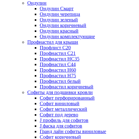
Ондулин
Ондулин Смарт
Ондулин черепица
Ондулин зеленый
Ондулин коричневый
Ондулин красный
Ондулин комплектующие
Профнастил для крыши
Профлист С20
Профнастил С21
Профнастил НС35
Профнастил С44
Профнастил Н60
Профнастил Н75
Профнастил белый
Профнастил коричневый
Софиты для подшивки кровли
Cофит перфорированный
Софит виниловый
Софит металлический
Софит под дерево
J профиль для софитов
J фаска для софитов
Гранд лайн софиты виниловые
Софит коричневый