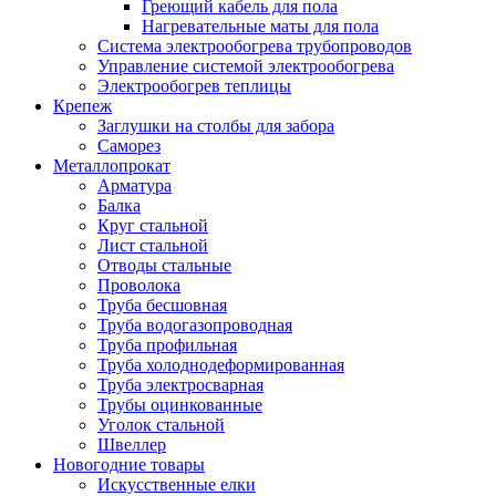
Греющий кабель для пола
Нагревательные маты для пола
Система электрообогрева трубопроводов
Управление системой электрообогрева
Электрообогрев теплицы
Крепеж
Заглушки на столбы для забора
Саморез
Металлопрокат
Арматура
Балка
Круг стальной
Лист стальной
Отводы стальные
Проволока
Труба бесшовная
Труба водогазопроводная
Труба профильная
Труба холоднодеформированная
Труба электросварная
Трубы оцинкованные
Уголок стальной
Швеллер
Новогодние товары
Искусственные елки