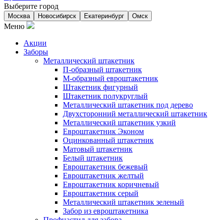
Выберите город
Москва
Новосибирск
Екатеринбург
Омск
Меню
Акции
Заборы
Металлический штакетник
П-образный штакетник
М-образный евроштакетник
Штакетник фигурный
Штакетник полукруглый
Металлический штакетник под дерево
Двухсторонний металлический штакетник
Металлический штакетник узкий
Евроштакетник Эконом
Оцинкованный штакетник
Матовый штакетник
Белый штакетник
Евроштакетник бежевый
Евроштакетник желтый
Евроштакетник коричневый
Евроштакетник серый
Металлический штакетник зеленый
Забор из евроштакетника
Профнастил для забора