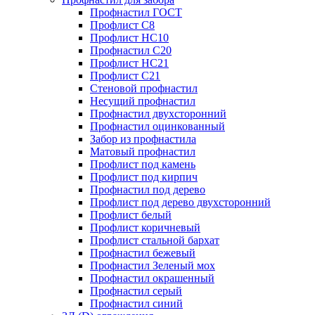
Профнастил ГОСТ
Профлист С8
Профлист НС10
Профнастил С20
Профлист НС21
Профлист С21
Стеновой профнастил
Несущий профнастил
Профнастил двухсторонний
Профнастил оцинкованный
Забор из профнастила
Матовый профнастил
Профлист под камень
Профлист под кирпич
Профнастил под дерево
Профлист под дерево двухсторонний
Профлист белый
Профлист коричневый
Профлист стальной бархат
Профнастил бежевый
Профнастил Зеленый мох
Профнастил окрашенный
Профнастил серый
Профнастил синий