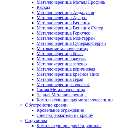
Металлочерепица МеталлПрофиль
Каскад
Металлочерепица Андалузия
Металлочерепица Арарат
Металлочерепица Венеция
Металлочерепица Венеция Супер
Металлочерепица Геркулес
Металлочерепица Монтеррей
Металлочерепица Супермонтеррей
Матовая металлочерепица
Металлочерепица белая
Металлочерепица желтая
Металлочерепица зеленая
Металлочерепица коричневая
Металлочерепица красное вино
Металлочерепица серая
Металлочерепица терракот
Синяя Металлочерепица
Черная Металлочерепица
Комплектующие для металлочерепицы
Обустройство кровли
Кровельное ограждение
Снегозадержатели на крышу
Ондувилла
Комплектующие для Ондувиллы