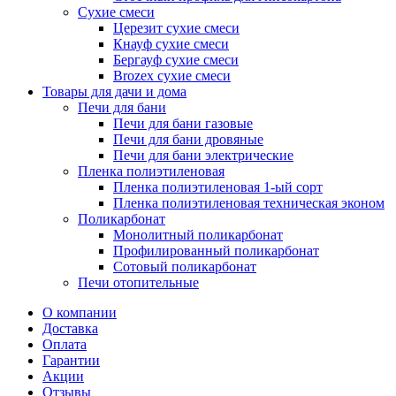
Сухие смеси
Церезит сухие смеси
Кнауф сухие смеси
Бергауф сухие смеси
Brozex сухие смеси
Товары для дачи и дома
Печи для бани
Печи для бани газовые
Печи для бани дровяные
Печи для бани электрические
Пленка полиэтиленовая
Пленка полиэтиленовая 1-ый сорт
Пленка полиэтиленовая техническая эконом
Поликарбонат
Монолитный поликарбонат
Профилированный поликарбонат
Сотовый поликарбонат
Печи отопительные
О компании
Доставка
Оплата
Гарантии
Акции
Отзывы