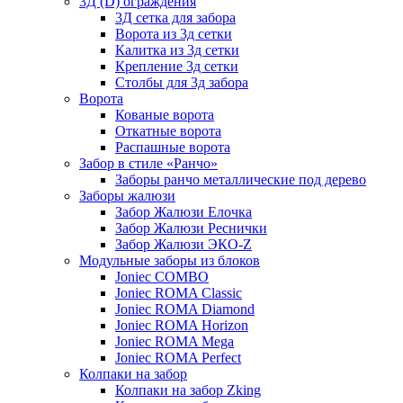
3Д (D) ограждения
3Д сетка для забора
Ворота из 3д сетки
Калитка из 3д сетки
Крепление 3д сетки
Столбы для 3д забора
Ворота
Кованые ворота
Откатные ворота
Распашные ворота
Забор в стиле «Ранчо»
Заборы ранчо металлические под дерево
Заборы жалюзи
Забор Жалюзи Елочка
Забор Жалюзи Реснички
Забор Жалюзи ЭКО-Z
Модульные заборы из блоков
Joniec COMBO
Joniec ROMA Classic
Joniec ROMA Diamond
Joniec ROMA Horizon
Joniec ROMA Mega
Joniec ROMA Perfect
Колпаки на забор
Колпаки на забор Zking