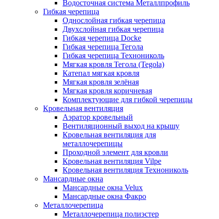
Водосточная система Металлпрофиль
Гибкая черепица
Однослойная гибкая черепица
Двухслойная гибкая черепица
Гибкая черепица Docke
Гибкая черепица Тегола
Гибкая черепица Технониколь
Мягкая кровля Тегола (Tegola)
Катепал мягкая кровля
Мягкая кровля зелёная
Мягкая кровля коричневая
Комплектующие для гибкой черепицы
Кровельная вентиляция
Аэратор кровельный
Вентиляционный выход на крышу
Кровельная вентиляция для
металлочерепицы
Проходной элемент для кровли
Кровельная вентиляция Vilpe
Кровельная вентиляция Технониколь
Мансардные окна
Мансардные окна Velux
Мансардные окна Факро
Металлочерепица
Металлочерепица полиэстер