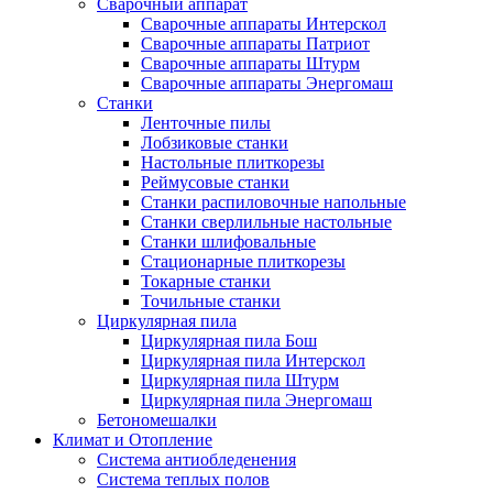
Сварочный аппарат
Сварочные аппараты Интерскол
Сварочные аппараты Патриот
Сварочные аппараты Штурм
Сварочные аппараты Энергомаш
Станки
Ленточные пилы
Лобзиковые станки
Настольные плиткорезы
Реймусовые станки
Станки распиловочные напольные
Станки сверлильные настольные
Станки шлифовальные
Стационарные плиткорезы
Токарные станки
Точильные станки
Циркулярная пила
Циркулярная пила Бош
Циркулярная пила Интерскол
Циркулярная пила Штурм
Циркулярная пила Энергомаш
Бетономешалки
Климат и Отопление
Система антиобледенения
Система теплых полов