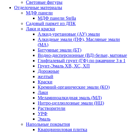
Световые фигуры
Отделочные материалы
МДФ панели
МДФ панели Stella
Садовый паркет из ДПК
Лаки и краски
Алкид-уретановые (АУ) эмали
Алкидные эмали (ПФ), Масляные эмали
(МА)
Битумные эмали (БТ)
Водно-дисперсионные (ВД) белые, матовые
Глифталевый грунт (ГФ) по ржавчине 3 в 1
Грунт-Эмаль ХВ, ХС, ХП
Дорожные
желтый
Краски
Кремний-органические эмали (КО)
Лаки
Меламиноалкидная эмаль (МЛ)
Нитро-целлюлозные эмали (НЦ)
Растворители
УРФ
Эмаль
Напольные покрытия
Кварцвиниловая плитка