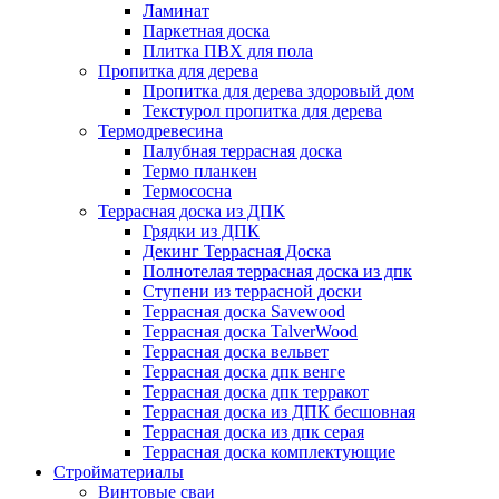
Ламинат
Паркетная доска
Плитка ПВХ для пола
Пропитка для дерева
Пропитка для дерева здоровый дом
Текстурол пропитка для дерева
Термодревесина
Палубная террасная доска
Термо планкен
Термососна
Террасная доска из ДПК
Грядки из ДПК
Декинг Террасная Доска
Полнотелая террасная доска из дпк
Ступени из террасной доски
Террасная доска Savewood
Террасная доска TalverWood
Террасная доска вельвет
Террасная доска дпк венге
Террасная доска дпк терракот
Террасная доска из ДПК бесшовная
Террасная доска из дпк серая
Террасная доска комплектующие
Стройматериалы
Винтовые сваи