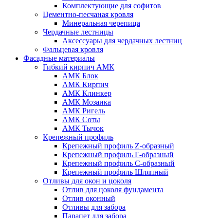
Комплектующие для софитов
Цементно-песчаная кровля
Минеральная черепица
Чердачные лестницы
Аксессуары для чердачных лестниц
Фальцевая кровля
Фасадные материалы
Гибкий кирпич АМК
АМК Блок
АМК Кирпич
АМК Клинкер
АМК Мозаика
АМК Ригель
АМК Соты
АМК Тычок
Крепежный профиль
Крепежный профиль Z-образный
Крепежный профиль Г-образный
Крепежный профиль С-образный
Крепежный профиль Шляпный
Отливы для окон и цоколя
Отлив для цоколя фундамента
Отлив оконный
Отливы для забора
Парапет для забора