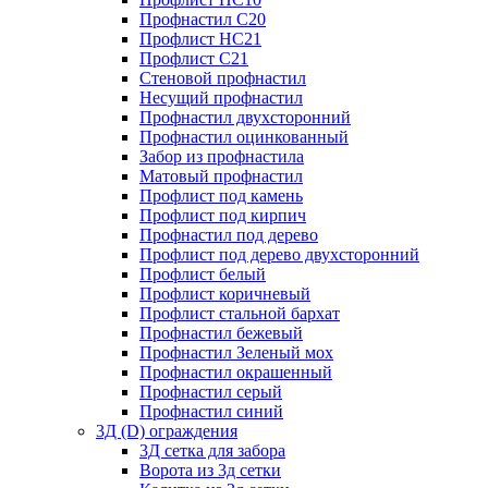
Профнастил С20
Профлист НС21
Профлист С21
Стеновой профнастил
Несущий профнастил
Профнастил двухсторонний
Профнастил оцинкованный
Забор из профнастила
Матовый профнастил
Профлист под камень
Профлист под кирпич
Профнастил под дерево
Профлист под дерево двухсторонний
Профлист белый
Профлист коричневый
Профлист стальной бархат
Профнастил бежевый
Профнастил Зеленый мох
Профнастил окрашенный
Профнастил серый
Профнастил синий
3Д (D) ограждения
3Д сетка для забора
Ворота из 3д сетки