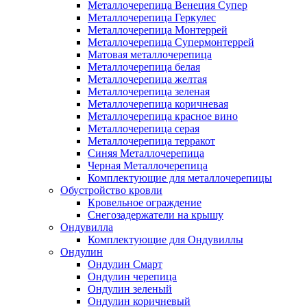
Металлочерепица Венеция Супер
Металлочерепица Геркулес
Металлочерепица Монтеррей
Металлочерепица Супермонтеррей
Матовая металлочерепица
Металлочерепица белая
Металлочерепица желтая
Металлочерепица зеленая
Металлочерепица коричневая
Металлочерепица красное вино
Металлочерепица серая
Металлочерепица терракот
Синяя Металлочерепица
Черная Металлочерепица
Комплектующие для металлочерепицы
Обустройство кровли
Кровельное ограждение
Снегозадержатели на крышу
Ондувилла
Комплектующие для Ондувиллы
Ондулин
Ондулин Смарт
Ондулин черепица
Ондулин зеленый
Ондулин коричневый