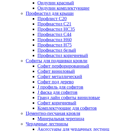
Ондулин красный
Ондулин комплектующие
Профнастил для крыши
Профлист С20
Профнастил С21
Профнастил НС35
Профнастил С44
Профнастил Н60
Профнастил Н75
Профнастил белый
Профнастил коричневый
Софиты для подшивки кровли
Cофит перфорированный
Софит виниловый
Софит металлический
Софит под дерево
J профиль для софитов
J фаска для софитов
Гранд лайн софиты виниловые
Софит коричневый
Комплектующие для софитов
Цементно-песчаная кровля
Минеральная черепица
Чердачные лестницы
Аксессуары для чердачных лестниц