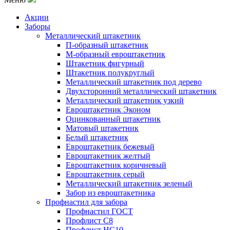
Акции
Заборы
Металлический штакетник
П-образный штакетник
М-образный евроштакетник
Штакетник фигурный
Штакетник полукруглый
Металлический штакетник под дерево
Двухсторонний металлический штакетник
Металлический штакетник узкий
Евроштакетник Эконом
Оцинкованный штакетник
Матовый штакетник
Белый штакетник
Евроштакетник бежевый
Евроштакетник желтый
Евроштакетник коричневый
Евроштакетник серый
Металлический штакетник зеленый
Забор из евроштакетника
Профнастил для забора
Профнастил ГОСТ
Профлист С8
Профлист НС10