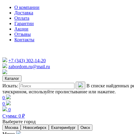
О компании
Доставка
Оплата
Гарантии
Акции
Отзывы
Контакты
+7 (343) 302-14-20
zabordom.ru@mail.ru
Каталог
Искать:
В списке найденных ре
тачскрином, используйте пролистывание или нажатие.
0
0
0
Сумма:
0
₽
Выберите город
Москва
Новосибирск
Екатеринбург
Омск
Меню