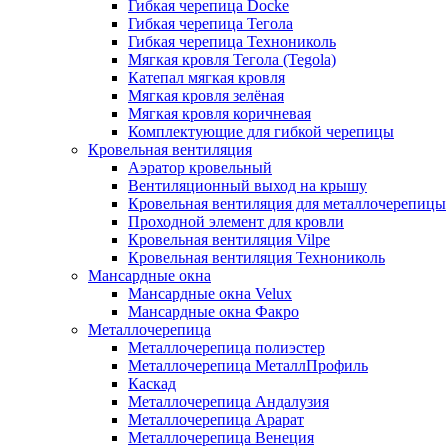
Гибкая черепица Docke
Гибкая черепица Тегола
Гибкая черепица Технониколь
Мягкая кровля Тегола (Tegola)
Катепал мягкая кровля
Мягкая кровля зелёная
Мягкая кровля коричневая
Комплектующие для гибкой черепицы
Кровельная вентиляция
Аэратор кровельный
Вентиляционный выход на крышу
Кровельная вентиляция для металлочерепицы
Проходной элемент для кровли
Кровельная вентиляция Vilpe
Кровельная вентиляция Технониколь
Мансардные окна
Мансардные окна Velux
Мансардные окна Факро
Металлочерепица
Металлочерепица полиэстер
Металлочерепица МеталлПрофиль
Каскад
Металлочерепица Андалузия
Металлочерепица Арарат
Металлочерепица Венеция