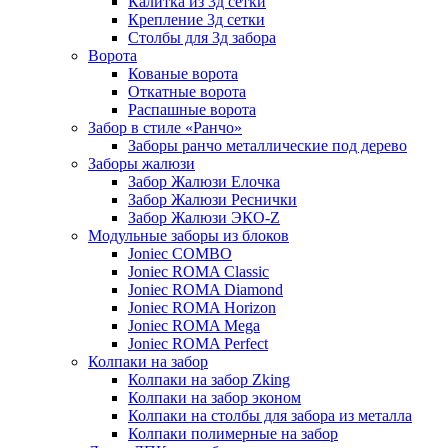
Калитка из 3д сетки
Крепление 3д сетки
Столбы для 3д забора
Ворота
Кованые ворота
Откатные ворота
Распашные ворота
Забор в стиле «Ранчо»
Заборы ранчо металлические под дерево
Заборы жалюзи
Забор Жалюзи Елочка
Забор Жалюзи Реснички
Забор Жалюзи ЭКО-Z
Модульные заборы из блоков
Joniec COMBO
Joniec ROMA Classic
Joniec ROMA Diamond
Joniec ROMA Horizon
Joniec ROMA Mega
Joniec ROMA Perfect
Колпаки на забор
Колпаки на забор Zking
Колпаки на забор эконом
Колпаки на столбы для забора из металла
Колпаки полимерные на забор