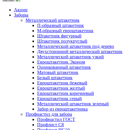
Акции
Заборы
Металлический штакетник
П-образный штакетник
М-образный евроштакетник
Штакетник фигурный
Штакетник полукруглый
Металлический штакетник под дерево
Двухсторонний металлический штакетник
Металлический штакетник узкий
Евроштакетник Эконом
Оцинкованный штакетник
Матовый штакетник
Белый штакетник
Евроштакетник бежевый
Евроштакетник желтый
Евроштакетник коричневый
Евроштакетник серый
Металлический штакетник зеленый
Забор из евроштакетника
Профнастил для забора
Профнастил ГОСТ
Профлист С8
Профлист НС10