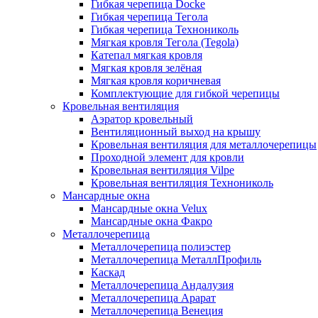
Гибкая черепица Docke
Гибкая черепица Тегола
Гибкая черепица Технониколь
Мягкая кровля Тегола (Tegola)
Катепал мягкая кровля
Мягкая кровля зелёная
Мягкая кровля коричневая
Комплектующие для гибкой черепицы
Кровельная вентиляция
Аэратор кровельный
Вентиляционный выход на крышу
Кровельная вентиляция для металлочерепицы
Проходной элемент для кровли
Кровельная вентиляция Vilpe
Кровельная вентиляция Технониколь
Мансардные окна
Мансардные окна Velux
Мансардные окна Факро
Металлочерепица
Металлочерепица полиэстер
Металлочерепица МеталлПрофиль
Каскад
Металлочерепица Андалузия
Металлочерепица Арарат
Металлочерепица Венеция