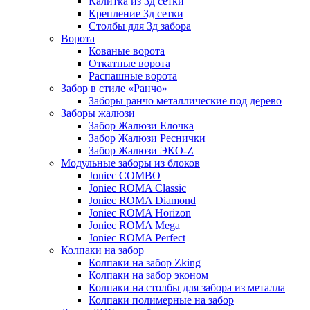
Калитка из 3д сетки
Крепление 3д сетки
Столбы для 3д забора
Ворота
Кованые ворота
Откатные ворота
Распашные ворота
Забор в стиле «Ранчо»
Заборы ранчо металлические под дерево
Заборы жалюзи
Забор Жалюзи Елочка
Забор Жалюзи Реснички
Забор Жалюзи ЭКО-Z
Модульные заборы из блоков
Joniec COMBO
Joniec ROMA Classic
Joniec ROMA Diamond
Joniec ROMA Horizon
Joniec ROMA Mega
Joniec ROMA Perfect
Колпаки на забор
Колпаки на забор Zking
Колпаки на забор эконом
Колпаки на столбы для забора из металла
Колпаки полимерные на забор