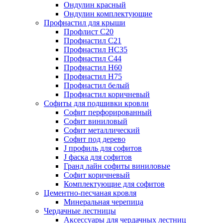
Ондулин красный
Ондулин комплектующие
Профнастил для крыши
Профлист С20
Профнастил С21
Профнастил НС35
Профнастил С44
Профнастил Н60
Профнастил Н75
Профнастил белый
Профнастил коричневый
Софиты для подшивки кровли
Cофит перфорированный
Софит виниловый
Софит металлический
Софит под дерево
J профиль для софитов
J фаска для софитов
Гранд лайн софиты виниловые
Софит коричневый
Комплектующие для софитов
Цементно-песчаная кровля
Минеральная черепица
Чердачные лестницы
Аксессуары для чердачных лестниц