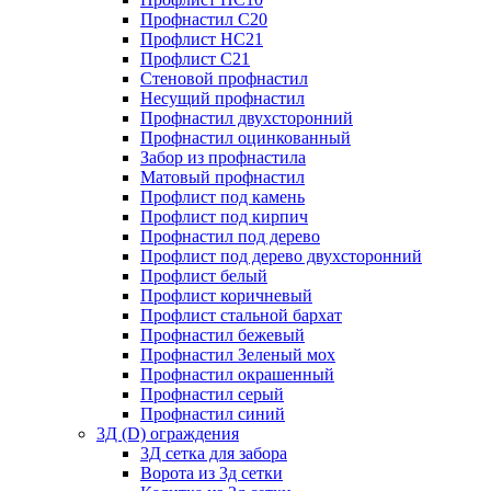
Профнастил С20
Профлист НС21
Профлист С21
Стеновой профнастил
Несущий профнастил
Профнастил двухсторонний
Профнастил оцинкованный
Забор из профнастила
Матовый профнастил
Профлист под камень
Профлист под кирпич
Профнастил под дерево
Профлист под дерево двухсторонний
Профлист белый
Профлист коричневый
Профлист стальной бархат
Профнастил бежевый
Профнастил Зеленый мох
Профнастил окрашенный
Профнастил серый
Профнастил синий
3Д (D) ограждения
3Д сетка для забора
Ворота из 3д сетки