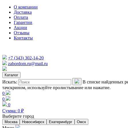
О компании
Доставка
Оплата
Гарантии
Акции
Отзывы
Контакты
+7 (343) 302-14-20
zabordom.ru@mail.ru
Каталог
Искать:
В списке найденных ре
тачскрином, используйте пролистывание или нажатие.
0
0
0
Сумма:
0
₽
Выберите город
Москва
Новосибирск
Екатеринбург
Омск
Меню