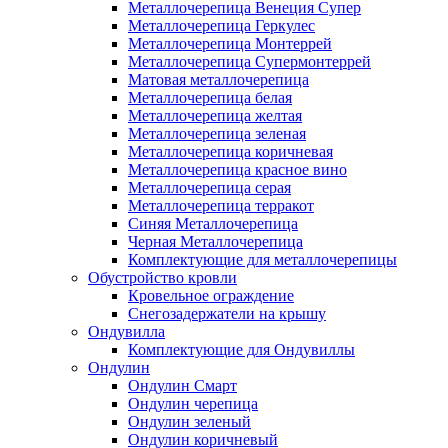
Металлочерепица Венеция Супер
Металлочерепица Геркулес
Металлочерепица Монтеррей
Металлочерепица Супермонтеррей
Матовая металлочерепица
Металлочерепица белая
Металлочерепица желтая
Металлочерепица зеленая
Металлочерепица коричневая
Металлочерепица красное вино
Металлочерепица серая
Металлочерепица терракот
Синяя Металлочерепица
Черная Металлочерепица
Комплектующие для металлочерепицы
Обустройство кровли
Кровельное ограждение
Снегозадержатели на крышу
Ондувилла
Комплектующие для Ондувиллы
Ондулин
Ондулин Смарт
Ондулин черепица
Ондулин зеленый
Ондулин коричневый