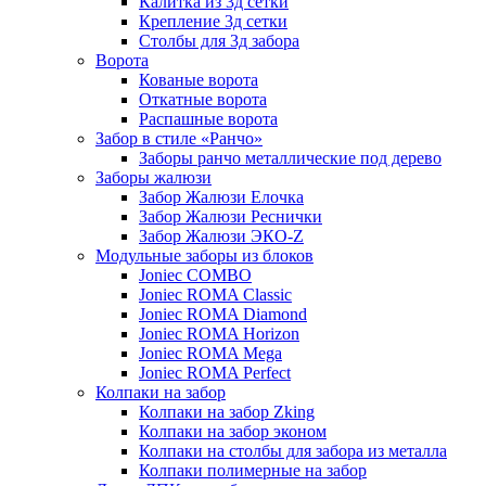
Калитка из 3д сетки
Крепление 3д сетки
Столбы для 3д забора
Ворота
Кованые ворота
Откатные ворота
Распашные ворота
Забор в стиле «Ранчо»
Заборы ранчо металлические под дерево
Заборы жалюзи
Забор Жалюзи Елочка
Забор Жалюзи Реснички
Забор Жалюзи ЭКО-Z
Модульные заборы из блоков
Joniec COMBO
Joniec ROMA Classic
Joniec ROMA Diamond
Joniec ROMA Horizon
Joniec ROMA Mega
Joniec ROMA Perfect
Колпаки на забор
Колпаки на забор Zking
Колпаки на забор эконом
Колпаки на столбы для забора из металла
Колпаки полимерные на забор