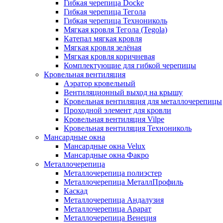
Гибкая черепица Docke
Гибкая черепица Тегола
Гибкая черепица Технониколь
Мягкая кровля Тегола (Tegola)
Катепал мягкая кровля
Мягкая кровля зелёная
Мягкая кровля коричневая
Комплектующие для гибкой черепицы
Кровельная вентиляция
Аэратор кровельный
Вентиляционный выход на крышу
Кровельная вентиляция для металлочерепицы
Проходной элемент для кровли
Кровельная вентиляция Vilpe
Кровельная вентиляция Технониколь
Мансардные окна
Мансардные окна Velux
Мансардные окна Факро
Металлочерепица
Металлочерепица полиэстер
Металлочерепица МеталлПрофиль
Каскад
Металлочерепица Андалузия
Металлочерепица Арарат
Металлочерепица Венеция