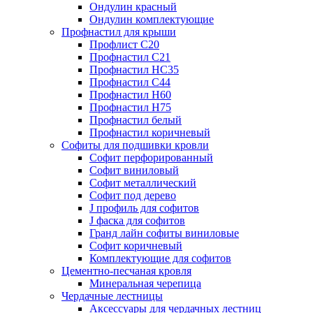
Ондулин красный
Ондулин комплектующие
Профнастил для крыши
Профлист С20
Профнастил С21
Профнастил НС35
Профнастил С44
Профнастил Н60
Профнастил Н75
Профнастил белый
Профнастил коричневый
Софиты для подшивки кровли
Cофит перфорированный
Софит виниловый
Софит металлический
Софит под дерево
J профиль для софитов
J фаска для софитов
Гранд лайн софиты виниловые
Софит коричневый
Комплектующие для софитов
Цементно-песчаная кровля
Минеральная черепица
Чердачные лестницы
Аксессуары для чердачных лестниц