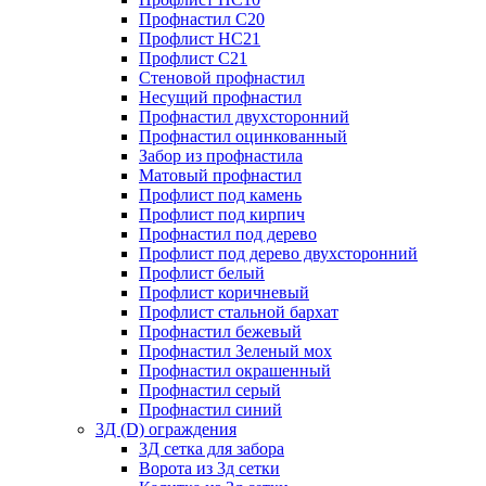
Профнастил С20
Профлист НС21
Профлист С21
Стеновой профнастил
Несущий профнастил
Профнастил двухсторонний
Профнастил оцинкованный
Забор из профнастила
Матовый профнастил
Профлист под камень
Профлист под кирпич
Профнастил под дерево
Профлист под дерево двухсторонний
Профлист белый
Профлист коричневый
Профлист стальной бархат
Профнастил бежевый
Профнастил Зеленый мох
Профнастил окрашенный
Профнастил серый
Профнастил синий
3Д (D) ограждения
3Д сетка для забора
Ворота из 3д сетки