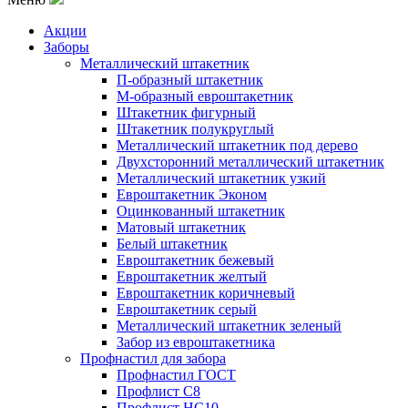
Акции
Заборы
Металлический штакетник
П-образный штакетник
М-образный евроштакетник
Штакетник фигурный
Штакетник полукруглый
Металлический штакетник под дерево
Двухсторонний металлический штакетник
Металлический штакетник узкий
Евроштакетник Эконом
Оцинкованный штакетник
Матовый штакетник
Белый штакетник
Евроштакетник бежевый
Евроштакетник желтый
Евроштакетник коричневый
Евроштакетник серый
Металлический штакетник зеленый
Забор из евроштакетника
Профнастил для забора
Профнастил ГОСТ
Профлист С8
Профлист НС10