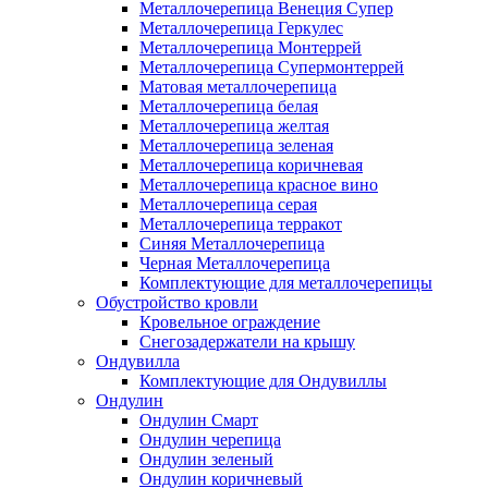
Металлочерепица Венеция Супер
Металлочерепица Геркулес
Металлочерепица Монтеррей
Металлочерепица Супермонтеррей
Матовая металлочерепица
Металлочерепица белая
Металлочерепица желтая
Металлочерепица зеленая
Металлочерепица коричневая
Металлочерепица красное вино
Металлочерепица серая
Металлочерепица терракот
Синяя Металлочерепица
Черная Металлочерепица
Комплектующие для металлочерепицы
Обустройство кровли
Кровельное ограждение
Снегозадержатели на крышу
Ондувилла
Комплектующие для Ондувиллы
Ондулин
Ондулин Смарт
Ондулин черепица
Ондулин зеленый
Ондулин коричневый