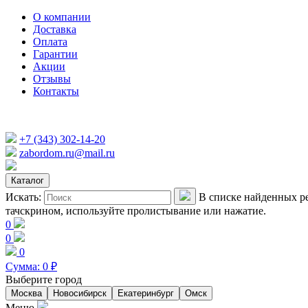
О компании
Доставка
Оплата
Гарантии
Акции
Отзывы
Контакты
+7 (343) 302-14-20
zabordom.ru@mail.ru
Каталог
Искать:
В списке найденных ре
тачскрином, используйте пролистывание или нажатие.
0
0
0
Сумма:
0
₽
Выберите город
Москва
Новосибирск
Екатеринбург
Омск
Меню