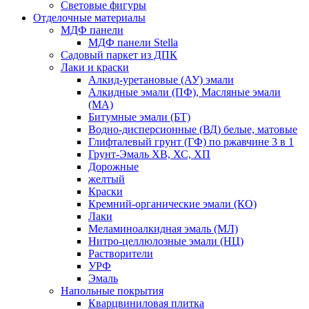
Световые фигуры
Отделочные материалы
МДФ панели
МДФ панели Stella
Садовый паркет из ДПК
Лаки и краски
Алкид-уретановые (АУ) эмали
Алкидные эмали (ПФ), Масляные эмали
(МА)
Битумные эмали (БТ)
Водно-дисперсионные (ВД) белые, матовые
Глифталевый грунт (ГФ) по ржавчине 3 в 1
Грунт-Эмаль ХВ, ХС, ХП
Дорожные
желтый
Краски
Кремний-органические эмали (КО)
Лаки
Меламиноалкидная эмаль (МЛ)
Нитро-целлюлозные эмали (НЦ)
Растворители
УРФ
Эмаль
Напольные покрытия
Кварцвиниловая плитка