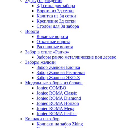
3Д (D) ограждения
3Д сетка для забора
Ворота из 3д сетки
Калитка из 3д сетки
Крепление 3д сетки
Столбы для 3д забора
Ворота
Кованые ворота
Откатные ворота
Распашные ворота
Забор в стиле «Ранчо»
Заборы ранчо металлические под дерево
Заборы жалюзи
Забор Жалюзи Елочка
Забор Жалюзи Реснички
Забор Жалюзи ЭКО-Z
Модульные заборы из блоков
Joniec COMBO
Joniec ROMA Classic
Joniec ROMA Diamond
Joniec ROMA Horizon
Joniec ROMA Mega
Joniec ROMA Perfect
Колпаки на забор
Колпаки на забор Zking