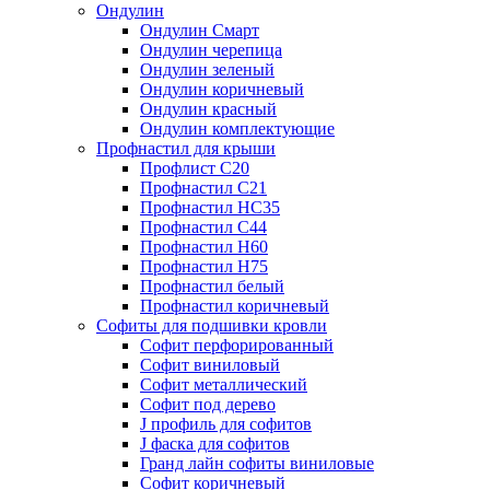
Ондулин
Ондулин Смарт
Ондулин черепица
Ондулин зеленый
Ондулин коричневый
Ондулин красный
Ондулин комплектующие
Профнастил для крыши
Профлист С20
Профнастил С21
Профнастил НС35
Профнастил С44
Профнастил Н60
Профнастил Н75
Профнастил белый
Профнастил коричневый
Софиты для подшивки кровли
Cофит перфорированный
Софит виниловый
Софит металлический
Софит под дерево
J профиль для софитов
J фаска для софитов
Гранд лайн софиты виниловые
Софит коричневый