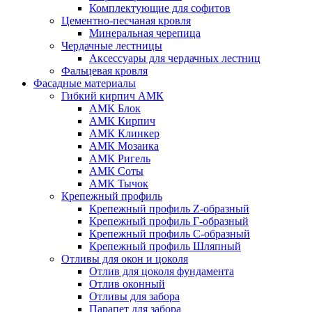
Комплектующие для софитов
Цементно-песчаная кровля
Минеральная черепица
Чердачные лестницы
Аксессуары для чердачных лестниц
Фальцевая кровля
Фасадные материалы
Гибкий кирпич АМК
АМК Блок
АМК Кирпич
АМК Клинкер
АМК Мозаика
АМК Ригель
АМК Соты
АМК Тычок
Крепежный профиль
Крепежный профиль Z-образный
Крепежный профиль Г-образный
Крепежный профиль С-образный
Крепежный профиль Шляпный
Отливы для окон и цоколя
Отлив для цоколя фундамента
Отлив оконный
Отливы для забора
Парапет для забора