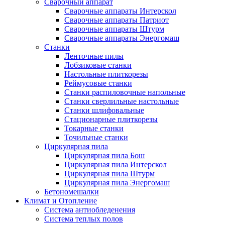
Сварочный аппарат
Сварочные аппараты Интерскол
Сварочные аппараты Патриот
Сварочные аппараты Штурм
Сварочные аппараты Энергомаш
Станки
Ленточные пилы
Лобзиковые станки
Настольные плиткорезы
Реймусовые станки
Станки распиловочные напольные
Станки сверлильные настольные
Станки шлифовальные
Стационарные плиткорезы
Токарные станки
Точильные станки
Циркулярная пила
Циркулярная пила Бош
Циркулярная пила Интерскол
Циркулярная пила Штурм
Циркулярная пила Энергомаш
Бетономешалки
Климат и Отопление
Система антиобледенения
Система теплых полов