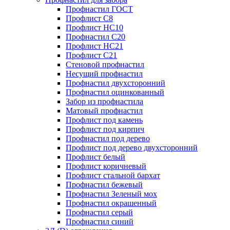
Профнастил ГОСТ
Профлист С8
Профлист НС10
Профнастил С20
Профлист НС21
Профлист С21
Стеновой профнастил
Несущий профнастил
Профнастил двухсторонний
Профнастил оцинкованный
Забор из профнастила
Матовый профнастил
Профлист под камень
Профлист под кирпич
Профнастил под дерево
Профлист под дерево двухсторонний
Профлист белый
Профлист коричневый
Профлист стальной бархат
Профнастил бежевый
Профнастил Зеленый мох
Профнастил окрашенный
Профнастил серый
Профнастил синий