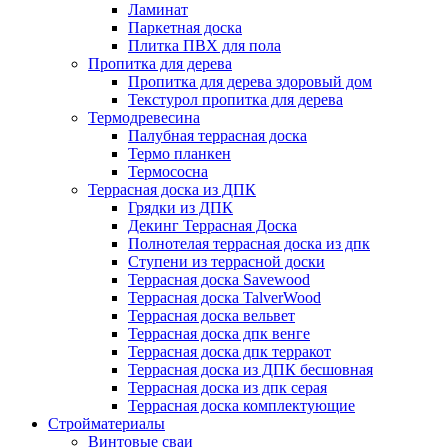
Ламинат
Паркетная доска
Плитка ПВХ для пола
Пропитка для дерева
Пропитка для дерева здоровый дом
Текстурол пропитка для дерева
Термодревесина
Палубная террасная доска
Термо планкен
Термососна
Террасная доска из ДПК
Грядки из ДПК
Декинг Террасная Доска
Полнотелая террасная доска из дпк
Ступени из террасной доски
Террасная доска Savewood
Террасная доска TalverWood
Террасная доска вельвет
Террасная доска дпк венге
Террасная доска дпк терракот
Террасная доска из ДПК бесшовная
Террасная доска из дпк серая
Террасная доска комплектующие
Стройматериалы
Винтовые сваи