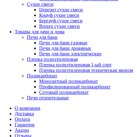
Сухие смеси
Церезит сухие смеси
Кнауф сухие смеси
Бергауф сухие смеси
Brozex сухие смеси
Товары для дачи и дома
Печи для бани
Печи для бани газовые
Печи для бани дровяные
Печи для бани электрические
Пленка полиэтиленовая
Пленка полиэтиленовая 1-ый сорт
Пленка полиэтиленовая техническая эконом
Поликарбонат
Монолитный поликарбонат
Профилированный поликарбонат
Сотовый поликарбонат
Печи отопительные
О компании
Доставка
Оплата
Гарантии
Акции
Отзывы