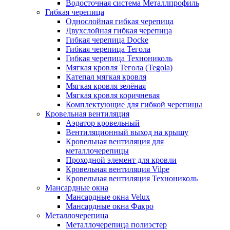
Водосточная система Металлпрофиль
Гибкая черепица
Однослойная гибкая черепица
Двухслойная гибкая черепица
Гибкая черепица Docke
Гибкая черепица Тегола
Гибкая черепица Технониколь
Мягкая кровля Тегола (Tegola)
Катепал мягкая кровля
Мягкая кровля зелёная
Мягкая кровля коричневая
Комплектующие для гибкой черепицы
Кровельная вентиляция
Аэратор кровельный
Вентиляционный выход на крышу
Кровельная вентиляция для
металлочерепицы
Проходной элемент для кровли
Кровельная вентиляция Vilpe
Кровельная вентиляция Технониколь
Мансардные окна
Мансардные окна Velux
Мансардные окна Факро
Металлочерепица
Металлочерепица полиэстер