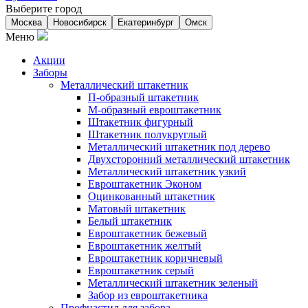
Выберите город
Москва
Новосибирск
Екатеринбург
Омск
Меню
Акции
Заборы
Металлический штакетник
П-образный штакетник
М-образный евроштакетник
Штакетник фигурный
Штакетник полукруглый
Металлический штакетник под дерево
Двухсторонний металлический штакетник
Металлический штакетник узкий
Евроштакетник Эконом
Оцинкованный штакетник
Матовый штакетник
Белый штакетник
Евроштакетник бежевый
Евроштакетник желтый
Евроштакетник коричневый
Евроштакетник серый
Металлический штакетник зеленый
Забор из евроштакетника
Профнастил для забора