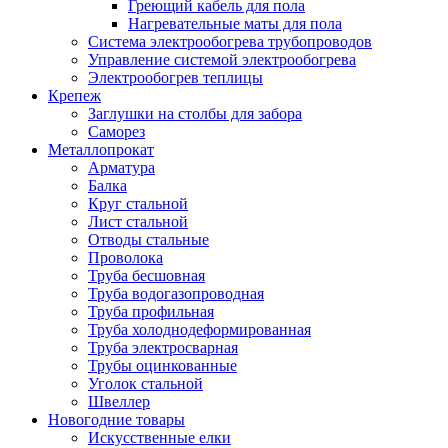
Греющий кабель для пола
Нагревательные маты для пола
Система электрообогрева трубопроводов
Управление системой электрообогрева
Электрообогрев теплицы
Крепеж
Заглушки на столбы для забора
Саморез
Металлопрокат
Арматура
Балка
Круг стальной
Лист стальной
Отводы стальные
Проволока
Труба бесшовная
Труба водогазопроводная
Труба профильная
Труба холоднодеформированная
Труба электросварная
Трубы оцинкованные
Уголок стальной
Швеллер
Новогодние товары
Искусственные елки