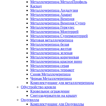
Металлочерепица МеталлПрофиль
Каскад
Металлочерепица Андалузия
Металлочерепица Арарат
Металлочерепица Венеция
Металлочерепица Венеция Супер
Металлочерепица Геркулес
Металлочерепица Монтеррей
Металлочерепица Супермонтеррей
Матовая металлочерепица
Металлочерепица белая
Металлочерепица желтая
Металлочерепица зеленая
Металлочерепица коричневая
Металлочерепица красное вино
Металлочерепица серая
Металлочерепица терракот
Синяя Металлочерепица
Черная Металлочерепица
Комплектующие для металлочерепицы
Обустройство кровли
Кровельное ограждение
Снегозадержатели на крышу
Ондувилла
Комплектующие для Ондувиллы