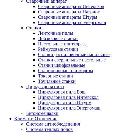
Сварочный аппарат
Сварочные аппараты Интерскол
Сварочные аппараты Патриот
Сварочные аппараты Штурм
Сварочные аппараты Энергомаш
Станки
Ленточные пилы
Лобзиковые станки
Настольные плиткорезы
Реймусовые станки
Станки распиловочные напольные
Станки сверлильные настольные
Станки шлифовальные
Стационарные плиткорезы
Токарные станки
Точильные станки
Циркулярная пила
Циркулярная пила Бош
Циркулярная пила Интерскол
Циркулярная пила Штурм
Циркулярная пила Энергомаш
Бетономешалки
Климат и Отопление
Система антиобледенения
Система теплых полов