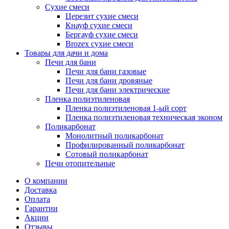
Сухие смеси
Церезит сухие смеси
Кнауф сухие смеси
Бергауф сухие смеси
Brozex сухие смеси
Товары для дачи и дома
Печи для бани
Печи для бани газовые
Печи для бани дровяные
Печи для бани электрические
Пленка полиэтиленовая
Пленка полиэтиленовая 1-ый сорт
Пленка полиэтиленовая техническая эконом
Поликарбонат
Монолитный поликарбонат
Профилированный поликарбонат
Сотовый поликарбонат
Печи отопительные
О компании
Доставка
Оплата
Гарантии
Акции
Отзывы