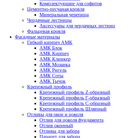
Комплектующие для софитов
Цементно-песчаная кровля
Минеральная черепица
Чердачные лестницы
Аксессуары для чердачных лестниц
Фальцевая кровля
Фасадные материалы
Гибкий кирпич АМК
АМК Блок
АМК Кирпич
АМК Клинкер
АМК Мозаика
АМК Ригель
АМК Соты
АМК Тычок
Крепежный профиль
Крепежный профиль Z-образный
Крепежный профиль Г-образный
Крепежный профиль С-образный
Крепежный профиль Шляпный
Отливы для окон и цоколя
Отлив для цоколя фундамента
Отлив оконный
Отливы для забора
Парапет для забора