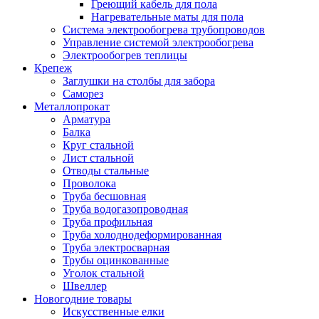
Греющий кабель для пола
Нагревательные маты для пола
Система электрообогрева трубопроводов
Управление системой электрообогрева
Электрообогрев теплицы
Крепеж
Заглушки на столбы для забора
Саморез
Металлопрокат
Арматура
Балка
Круг стальной
Лист стальной
Отводы стальные
Проволока
Труба бесшовная
Труба водогазопроводная
Труба профильная
Труба холоднодеформированная
Труба электросварная
Трубы оцинкованные
Уголок стальной
Швеллер
Новогодние товары
Искусственные елки