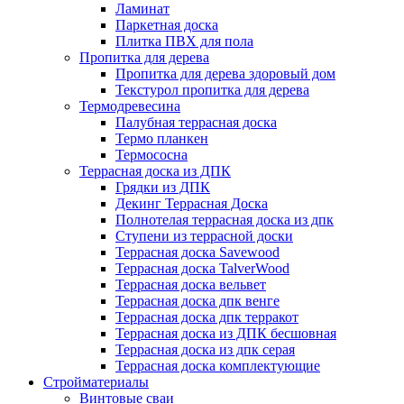
Ламинат
Паркетная доска
Плитка ПВХ для пола
Пропитка для дерева
Пропитка для дерева здоровый дом
Текстурол пропитка для дерева
Термодревесина
Палубная террасная доска
Термо планкен
Термососна
Террасная доска из ДПК
Грядки из ДПК
Декинг Террасная Доска
Полнотелая террасная доска из дпк
Ступени из террасной доски
Террасная доска Savewood
Террасная доска TalverWood
Террасная доска вельвет
Террасная доска дпк венге
Террасная доска дпк терракот
Террасная доска из ДПК бесшовная
Террасная доска из дпк серая
Террасная доска комплектующие
Стройматериалы
Винтовые сваи