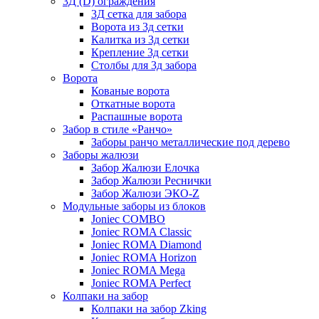
3Д (D) ограждения
3Д сетка для забора
Ворота из 3д сетки
Калитка из 3д сетки
Крепление 3д сетки
Столбы для 3д забора
Ворота
Кованые ворота
Откатные ворота
Распашные ворота
Забор в стиле «Ранчо»
Заборы ранчо металлические под дерево
Заборы жалюзи
Забор Жалюзи Елочка
Забор Жалюзи Реснички
Забор Жалюзи ЭКО-Z
Модульные заборы из блоков
Joniec COMBO
Joniec ROMA Classic
Joniec ROMA Diamond
Joniec ROMA Horizon
Joniec ROMA Mega
Joniec ROMA Perfect
Колпаки на забор
Колпаки на забор Zking