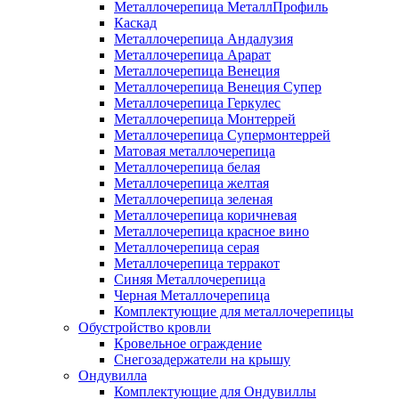
Металлочерепица МеталлПрофиль
Каскад
Металлочерепица Андалузия
Металлочерепица Арарат
Металлочерепица Венеция
Металлочерепица Венеция Супер
Металлочерепица Геркулес
Металлочерепица Монтеррей
Металлочерепица Супермонтеррей
Матовая металлочерепица
Металлочерепица белая
Металлочерепица желтая
Металлочерепица зеленая
Металлочерепица коричневая
Металлочерепица красное вино
Металлочерепица серая
Металлочерепица терракот
Синяя Металлочерепица
Черная Металлочерепица
Комплектующие для металлочерепицы
Обустройство кровли
Кровельное ограждение
Снегозадержатели на крышу
Ондувилла
Комплектующие для Ондувиллы