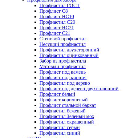
Профнастил ГОСТ
Профлист С8
Профлист НС10
Профнастил С20
Профлист НС21
Профлист С21
Стеновой профнастил
Несущий профнастил
Профнастил двухсторонний
Профнастил оцинкованный
Забор из профнастила
Матовый профнастил
Профлист под камень
Профлист под кирпич
Профнастил под дерево
Профлист под дерево двухсторонний
Профлист белый
Профлист коричневый
Профлист стальной бархат
Профнастил бежевый
Профнастил Зеленый мох
Профнастил окрашенный
Профнастил серый
Профнастил синий