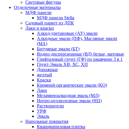
Световые фигуры
Отделочные материалы
МДФ панели
МДФ панели Stella
Садовый паркет из ДПК
Лаки и краски
Алкид-уретановые (АУ) эмали
Алкидные эмали (ПФ), Масляные эмали
(МА)
Битумные эмали (БТ)
Водно-дисперсионные (ВД) белые, матовые
Глифталевый грунт (ГФ) по ржавчине 3 в 1
Грунт-Эмаль ХВ, ХС, ХП
Дорожные
желтый
Краски
Кремний-органические эмали (КО)
Лаки
Меламиноалкидная эмаль (МЛ)
Нитро-целлюлозные эмали (НЦ)
Растворители
УРФ
Эмаль
Напольные покрытия
Кварцвиниловая плитка