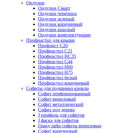
Ондулин
Ондулин Смарт
Ондулин черепица
Ондулин зеленый
Ондулин коричневый
Ондулин красный
Ондулин комплектующие
Профнастил для крыши
Профлист С20
Профнастил С21
Профнастил НС35
Профнастил С44
Профнастил Н60
Профнастил Н75
Профнастил белый
Профнастил коричневый
Софиты для подшивки кровли
Cофит перфорированный
Софит виниловый
Софит металлический
Софит под дерево
J профиль для софитов
J фаска для софитов
Гранд лайн софиты виниловые
Софит коричневый