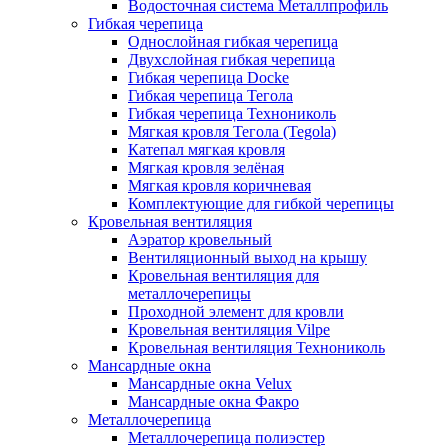
Водосточная система Металлпрофиль
Гибкая черепица
Однослойная гибкая черепица
Двухслойная гибкая черепица
Гибкая черепица Docke
Гибкая черепица Тегола
Гибкая черепица Технониколь
Мягкая кровля Тегола (Tegola)
Катепал мягкая кровля
Мягкая кровля зелёная
Мягкая кровля коричневая
Комплектующие для гибкой черепицы
Кровельная вентиляция
Аэратор кровельный
Вентиляционный выход на крышу
Кровельная вентиляция для
металлочерепицы
Проходной элемент для кровли
Кровельная вентиляция Vilpe
Кровельная вентиляция Технониколь
Мансардные окна
Мансардные окна Velux
Мансардные окна Факро
Металлочерепица
Металлочерепица полиэстер