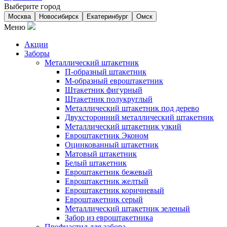
Выберите город
Москва
Новосибирск
Екатеринбург
Омск
Меню
Акции
Заборы
Металлический штакетник
П-образный штакетник
М-образный евроштакетник
Штакетник фигурный
Штакетник полукруглый
Металлический штакетник под дерево
Двухсторонний металлический штакетник
Металлический штакетник узкий
Евроштакетник Эконом
Оцинкованный штакетник
Матовый штакетник
Белый штакетник
Евроштакетник бежевый
Евроштакетник желтый
Евроштакетник коричневый
Евроштакетник серый
Металлический штакетник зеленый
Забор из евроштакетника
Профнастил для забора