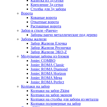
Калитка из 3д сетки
Крепление 3д сетки
Столбы для 3д забора
Ворота
Кованые ворота
Откатные ворота
Распашные ворота
Забор в стиле «Ранчо»
Заборы ранчо металлические под дерево
Заборы жалюзи
Забор Жалюзи Елочка
Забор Жалюзи Реснички
Забор Жалюзи ЭКО-Z
Модульные заборы из блоков
Joniec COMBO
Joniec ROMA Classic
Joniec ROMA Diamond
Joniec ROMA Horizon
Joniec ROMA Mega
Joniec ROMA Perfect
Колпаки на забор
Колпаки на забор Zking
Колпаки на забор эконом
Колпаки на столбы для забора из металла
Колпаки полимерные на забор