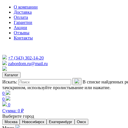
О компании
Доставка
Оплата
Гарантии
Акции
Отзывы
Контакты
+7 (343) 302-14-20
zabordom.ru@mail.ru
Каталог
Искать:
В списке найденных ре
тачскрином, используйте пролистывание или нажатие.
0
0
0
Сумма:
0
₽
Выберите город
Москва
Новосибирск
Екатеринбург
Омск
Меню