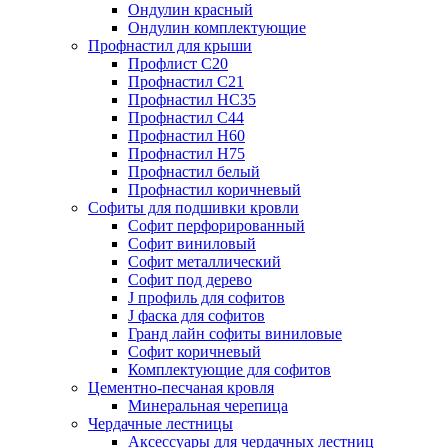
Ондулин красный
Ондулин комплектующие
Профнастил для крыши
Профлист С20
Профнастил С21
Профнастил НС35
Профнастил С44
Профнастил Н60
Профнастил Н75
Профнастил белый
Профнастил коричневый
Софиты для подшивки кровли
Cофит перфорированный
Софит виниловый
Софит металлический
Софит под дерево
J профиль для софитов
J фаска для софитов
Гранд лайн софиты виниловые
Софит коричневый
Комплектующие для софитов
Цементно-песчаная кровля
Минеральная черепица
Чердачные лестницы
Аксессуары для чердачных лестниц