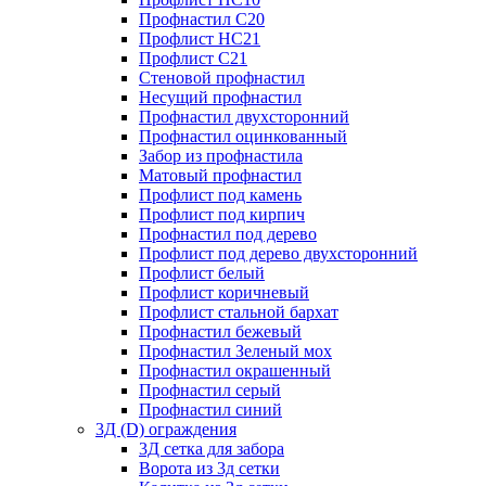
Профнастил С20
Профлист НС21
Профлист С21
Стеновой профнастил
Несущий профнастил
Профнастил двухсторонний
Профнастил оцинкованный
Забор из профнастила
Матовый профнастил
Профлист под камень
Профлист под кирпич
Профнастил под дерево
Профлист под дерево двухсторонний
Профлист белый
Профлист коричневый
Профлист стальной бархат
Профнастил бежевый
Профнастил Зеленый мох
Профнастил окрашенный
Профнастил серый
Профнастил синий
3Д (D) ограждения
3Д сетка для забора
Ворота из 3д сетки