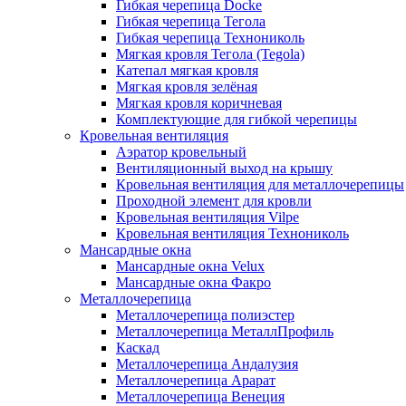
Гибкая черепица Docke
Гибкая черепица Тегола
Гибкая черепица Технониколь
Мягкая кровля Тегола (Tegola)
Катепал мягкая кровля
Мягкая кровля зелёная
Мягкая кровля коричневая
Комплектующие для гибкой черепицы
Кровельная вентиляция
Аэратор кровельный
Вентиляционный выход на крышу
Кровельная вентиляция для металлочерепицы
Проходной элемент для кровли
Кровельная вентиляция Vilpe
Кровельная вентиляция Технониколь
Мансардные окна
Мансардные окна Velux
Мансардные окна Факро
Металлочерепица
Металлочерепица полиэстер
Металлочерепица МеталлПрофиль
Каскад
Металлочерепица Андалузия
Металлочерепица Арарат
Металлочерепица Венеция