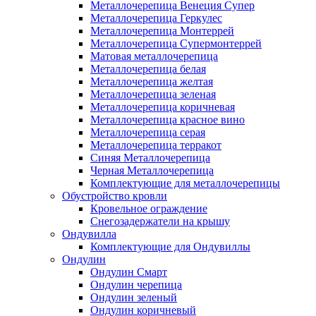
Металлочерепица Венеция Супер
Металлочерепица Геркулес
Металлочерепица Монтеррей
Металлочерепица Супермонтеррей
Матовая металлочерепица
Металлочерепица белая
Металлочерепица желтая
Металлочерепица зеленая
Металлочерепица коричневая
Металлочерепица красное вино
Металлочерепица серая
Металлочерепица терракот
Синяя Металлочерепица
Черная Металлочерепица
Комплектующие для металлочерепицы
Обустройство кровли
Кровельное ограждение
Снегозадержатели на крышу
Ондувилла
Комплектующие для Ондувиллы
Ондулин
Ондулин Смарт
Ондулин черепица
Ондулин зеленый
Ондулин коричневый