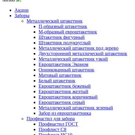
Акции
Заборы
Металлический штакетник
П-образный штакетник
М-образный евроштакетник
Штакетник фигурный
Штакетник полукруглый
Металлический штакетник под дерево
Двухсторонний металлический штакетник
Металлический штакетник узкий
Евроштакетник Эконом
Оцинкованный штакетник
Матовый штакетник
Белый штакетник
Евроштакетник бежевый
Евроштакетник желтый
Евроштакетник коричневый
Евроштакетник серый
Металлический штакетник зеленый
Забор из евроштакетника
Профнастил для забора
Профнастил ГОСТ
Профлист С8
Профлист НС10